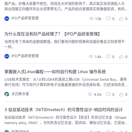
做产品，好像大家都不陌生。但现在大环境的影响下，真正能实现资源投入与
商业回报正向循环的企业却寥寥无几。产品的组合管理其实就像做投资，有的
产品高风险、低收益，有的低风险、高收益，也有的产品高风险、高收益。当
IPD产品研发管理
1.5k
0
0
多产品并行时，我们手中的有限的资金和人力，要往哪些产品倾斜？这就变成
一个需要反复考虑、谨慎考量的事情了。 一、多产品线并行，先打破认知随着
消费者需求、市场环境以及团队经营方向的变化，有些没有...
为什么现在没有好产品经理了？【IPD产品研发管理】
当责任有了具体的金额或数值，我们看待问题的视角和态度好像会立刻变得不
一样。
IPD产品研发管理
1.4k
0
0
掌握嵌入式Linux编程——如何自行构建 Linux 操作系统
USB技术发展史：从1.0到USB4的演进之路USB（Universal Serial Bus，通用
串行总线）作为现代计算机和电子设备最普遍的外设连接标准，已经深刻改变
了我们的数字生活。本文将带您回顾USB技术从诞生到最新标准的发展历程。
太白断水客
4.0k
0
0
1. USB的诞生（1994-1996）1994年，由英特尔、微软、IBM、康柏、DEC、
NEC和北方电信七家公司组成的联盟开始开发USB技术，旨在解决...
3 钛丝驱动技术（NiTiDrivetech）的可靠性设计-响应时间的设计
钛丝驱动技术（NiTiDrivetech）的可靠性设计【前言】形状记忆合金（Shape
memory alloy, SMA），也叫形态记忆合金、肌肉丝、镍钛记忆合金，它是由N
i（镍）- Ti（钛）材料组成，经过多道工序制成的丝，财哥简称钛丝，可以通
财哥说钛丝