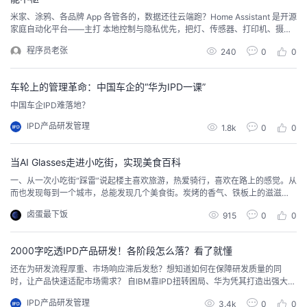
米家、涂鸦、各品牌 App 各管各的，数据还往云端跑？Home Assistant 是开源
家庭自动化平台——主打 本地控制与隐私优先，把灯、传感器、打印机、摄像
头等设备统一接入，自动化规则跑在你自己的服务器上，断网也能继续工作。
程序员老张
240
0
0
典型场景：Ubuntu / 云服务器、群晖 / 威联通等 NAS 7×24 常开，作为家庭智
能家居中枢。
车轮上的管理革命：中国车企的“华为IPD一课”
中国车企IPD难落地？
IPD产品研发管理
1.8k
0
0
当AI Glasses走进小吃街，实现美食百科
一、从一次小吃街“踩雷”说起楼主喜欢旅游，热爱骑行，喜欢在路上的感觉。从
而也发现每到一个城市，总能发现几个美食街。炭烤的香气、铁板上的滋滋
声、五光十色的招牌……但每次面对琳琅满目的小吃，总免不了犯难：这个圆滚
卤蛋最下饭
915
0
0
滚炸得金黄的究竟是炸鲜奶还是炸酸奶？那串红彤彤的辣度到底几颗星？网红
推荐的“暴辣鸡脚”吃了会不会直接爆痘？更别提那些加了各种酱料的奇怪组合，
我连名字都叫不上来。作为一枚资深的吃货，我渴望...
2000字吃透IPD产品研发！各阶段怎么落？看了就懂
还在为研发流程厚重、市场响应滞后发愁？想知道如何在保障研发质量的同
时，让产品快速适配市场需求？ 自IBM靠IPD扭转困局、华为凭其打造出强大研
发竞争力后，IPD集成产品开发体系早已成为各类软硬件企业突破增长瓶颈的抓
IPD产品研发管理
3.4k
0
0
手。