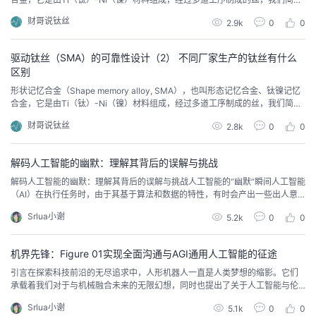
钛丝，可以通过电路驱动钛丝发生运动。 相比于传统的电机、电磁铁动力，钛
我
注
的
开
财哥说钛丝
2.9k
0
0
丝是一种新型的动力元件。 钛丝驱动技术目前已经在航空航天、洲际导弹、无
人机、手机、汽车、机器人等科技领域投入使用。 本文通过分享、普及钛丝驱
的
Programs
发
动技术的可靠性设计
驱动钛丝（SMA）的可靠性设计（2） 不同厂家生产的钛丝有什么
区别
支
者
形状记忆合金（Shape memory alloy, SMA），也叫形态记忆合金、钛镍记忆
合金，它是由Ti（钛）-Ni（镍）材料组成，经过多道工序制成的丝，我们简称
钛丝。本文研究的是钛丝驱动技术，通过电来驱动钛丝的可靠性设计，方便大
持
学
财哥说钛丝
2.8k
0
0
家在机械电子工业应用等领域快速有效的转化为科技成果。
我
堂
解码人工智能的幽默：理解其背后的误解与挑战
解码人工智能的幽默：理解其背后的误解与挑战人工智能的“幽默”瞬间人工智能
的
我
我
（AI）在执行任务时，由于其基于算法和数据的特性，有时会产出一些出人意
料或者带有幽默感的结果。以下是一些示例：1. 语义理解的误区：有一次，一
Srlua小谢
5.2k
0
0
技
的
个智能助手被问到：“太阳晚上去哪里了？”它根据字面意思回答：“太阳晚上去
的
我
了美国。”这是因为该助手在训练数据中发现了“太阳晚上在美国”这样的表述，
而没有理解这只是一种比喻的说法。一位...
机界先锋：Figure 01实现全面沟通与AGI通用人工智能的征途
术
云
课
的
我
引言在探索科技前沿的无尽追求中，人形机器人一直是人类梦想的缩影。它们
承载着我们对于与机械融合未来的无限幻想，同时也提出了关于人工智能与伦
支
声
程
认
的
我
理、社会互动和日常生活便利性的深层次问题。在这样的背景下，Figure 01的
Srlua小谢
5.1k
0
0
诞生不仅仅是工程学上的突破，更是向未来生活迈出的关键一步。人形机器人