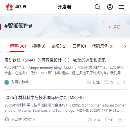
开发者
返
智能硬件
#
#
关注
回
博客(
36
)
视频(
0
)
论坛(
12
)
云声(
0
)
代码示例(
0
)
驱动钛丝（SMA）的可靠性设计（1） 钛丝的选型和适配
形状记忆合金（Shape memory alloy, SMA），也叫形态记忆合金、钛镍记忆
个
合金，它是由Ti（钛）-Ni（镍）材料组成，经过多道工序制成的丝，我们简称
钛丝。本文研究的是钛丝驱动技术，通过电来驱动钛丝的可靠性设计，方便大
财哥说钛丝
我
3.3k
0
0
人
家在机械电子工业应用等领域快速有效的转化为科技成果。
的
2025年材料科学与技术国际研讨会 (MST-S)
主
2025年材料科学与技术国际研讨会 (MST-S)2025 Spring International Confer
ence on Material Sciences and Technology (MST-S)2025年4月19-21日 中
开
页
国-桂林 📅 重要信息会议官网：https://www.academicx.org/SCET/2025/ 会
yd_281025215
2.9k
0
1
议时间：2025年4月19-21日会议地点：...
发