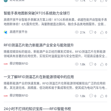
1.7k
0
0
过电路驱动钛丝发生运动。相比于传统的电机、电磁铁动力，钛丝是一种新型
的动力元件。钛丝驱动技术（nitidrivetech）目前已经在航空航天、医疗...
智能手表地图新突破|RTOS系统助力全球行
高德开放平台智能手表解决方案上线！RTOS系统来袭，卓越性能开启智能手表
地图新体验！6大服务优势，海量数据直达腕间。融合多品类地图服务，全面满
足运动出行、智能守护等场景的用户需求，适配各类智能手表、智能手环，打
高德开放平台
2.1k
0
0
造智能穿戴生态。
RFID测温芯片助力新能源产业安全与能效提升
随着双碳目标的驱动，新能源产业正经历爆发式增长，RFID测温芯片在新能源
领域具有显著的应用优势，实现实时温度监测与安全性提升，可提高设备安全
性，提高运行效率，同时支持无线化部署，简化部署成本。
舜识物联RFID
1.8k
0
0
一文了解RFID测温芯片在新能源领域中的应用
随着新能源产业的快速发展，RFID测温芯片在新能源领域展现出广泛的应用前
景。其无源无线、高精度、低功耗和易于集成等优势，使其成为电动汽车与电
池管理、储能系统、风能与太阳能发电、光伏板性能优化等领域的重要应用技
舜识物联RFID
1.8k
0
0
术。
24小时不打烊的知识宝库——RFID智能书柜