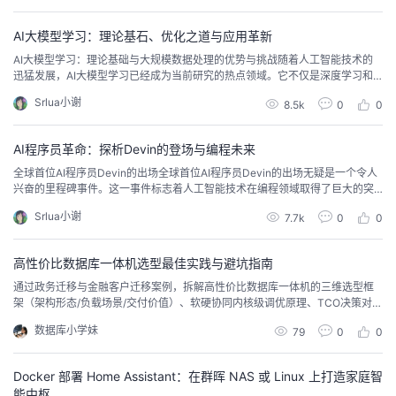
持
建
初创公司Figure AI近期发布了一段引人注目的视频演示。在这段视频中，Figur
证
实
的
e 01机器人展示了其通过接...
AI大模型学习：理论基石、优化之道与应用革新
议
验
收
AI大模型学习：理论基础与大规模数据处理的优势与挑战随着人工智能技术的
迅猛发展，AI大模型学习已经成为当前研究的热点领域。它不仅是深度学习和
机器学习的延伸，更是对大规模数据处理能力的进一步提升。AI大模型学习要
藏
Srlua小谢
8.5k
0
0
求研究者具备深厚的数学基础和编程能力，同时还需要对特定领域的业务场景
有深入的了解。AI大模型学习的理论基础主要建立在数学和算法原理之上。深
度学习模型，如卷积神经网络（CNN）、循环神经...
AI程序员革命：探析Devin的登场与编程未来
全球首位AI程序员Devin的出场全球首位AI程序员Devin的出场无疑是一个令人
兴奋的里程碑事件。这一事件标志着人工智能技术在编程领域取得了巨大的突
破，也引发了人们对未来技术发展和人类角色的深刻思考。从技术角度来看，D
Srlua小谢
7.7k
0
0
evin的出场意味着人工智能已经在某种程度上具备了理解和生成代码的能力。
这不仅令人惊叹于人工智能技术的进步，也为未来的编程工作带来了新的可能
性。AI程序员的出现将极大地提高编...
高性价比数据库一体机选型最佳实践与避坑指南
通过政务迁移与金融客户迁移案例，拆解高性价比数据库一体机的三维选型框
架（架构形态/负载场景/交付价值）、软硬协同内核级调优原理、TCO决策对比
表及4条避坑建议。
数据库小学妹
79
0
0
Docker 部署 Home Assistant：在群晖 NAS 或 Linux 上打造家庭智
能中枢