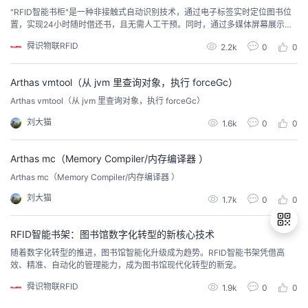
"RFID智能书柜"是一种非接触式自动识别技术，通过电子标签实时定位图书位
置，实现24小时随时借还书，且无需人工干预。同时，通过多媒体屏幕展示图
书信息、新书推荐等内容，支持用户检索图书，数据收集分析用户偏好，应用
舜识物联RFID
2.2k
0
0
场景广泛。
Arthas vmtool（从 jvm 里查询对象，执行 forceGc）
Arthas vmtool（从 jvm 里查询对象，执行 forceGc）
刘大猫
1.6k
0
0
Arthas mc（Memory Compiler/内存编译器 ）
Arthas mc（Memory Compiler/内存编译器 ）
刘大猫
1.7k
0
0
RFID智能书架：图书馆数字化转型的新核心技术
随着数字化转型的推进，图书馆智能化升级成为趋势。RFID智能书架凭借高
效、精准、自动化的管理能力，成为图书馆现代化转型的新宠。
退
舜识物联RFID
1.9k
0
0
出
登