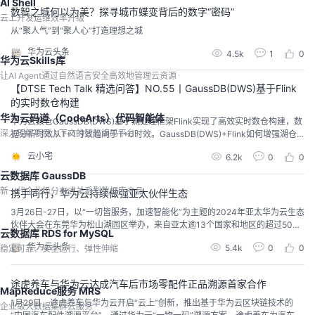
AI Shell
数智之城何以为美？探寻城市蝶变背后的数字“密码”
云上开发运维效率升级
从“聚人气”到“聚人心”打造理想之城
华为云头条
4.5k
1
0
华为云Skills库
让AI Agent通过自然语言安全高效地管理云资源
【DTSE Tech Talk 精选问答】NO.55丨GaussDB(DWS)基于Flink
的实时数仓构建
华为云码道（CodeArts）代码智能体
华为云数仓GaussDB(DWS)基于流处理框架Flink实现了高效实时数仓构建，数
深入理解项目上下文的智能编码平台
据分析时效从T+1时效趋向于T+0时效。GaussDB(DWS)+Flink如何增强湖仓
增量数据在不同数据模型层之间的实时流动能力？如何为消息数据流提供高性
云小宅
6.2k
0
0
能通用入库能力？本期直播将为您带来DWS-Flink的全新探索实践分享。
云数据库 GaussDB
新一代企业级分布式关系型数据库产品
携手同行，华为云持续做强亚太伙伴生态
3月26日-27日，以“一切皆服务，加速智能化”为主题的2024年亚太华为云生态
伙伴大会在东莞华为松山湖园区举办，来自亚太逾13个国家和地区的超过500
云数据库 RDS for MySQL
名伙伴受邀出席。会上大数据&AI、加深伙伴合作、坚实的生态伙伴体系被视为
华为云头条
5.4k
0
0
稳定可靠、安全运行、弹性伸缩
行业数字化发展的下一代增长引擎。▶感谢伙伴，与华为云共同成长华为云全
球Marketing与销售服务总裁石冀琳发表开幕致辞。她表示，华为云过去四年的
巨大增长归功于合作伙伴的...
途虎养车与华为云达成汽车后市场零配件正品溯源首家合作
MapReduce服务 MRS
​​1月29日，途虎养车与华为云开启“云上”创新，推出基于华为云区块链技术的
企业级大数据集群云服务