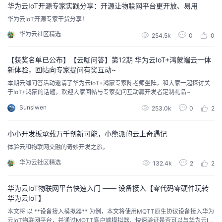
华为云IoT开源专家实践分享：开源让物联网平台更开放、易用
我
注
的
开
华为云IoT开源专家干货分享！
的
Programs
华为云社区精选
发
254.5k
0
0
支
者
【获奖名单已公布】【云咖问答】第12期 华为云IoT+鸿蒙端云一体
新体验，回帖向专家提问有奖互动~
持
学
本期云咖问答活动邀请了华为云IoT+鸿蒙专家陈老师坐阵，和大家一起探讨关
于IoT+鸿蒙的话题，欢迎大家回帖与专家提问互动赢开发者定制礼品~
我
堂
Sunsiwen
253.0k
0
2
的
我
我
小小开发板承载万千创新可能，小熊派的云上奇遇记
体验云和物联网交融的奇妙开发之旅。
技
的
的
我
华为云社区精选
132.4k
2
2
术
云
课
的
我
华为云IoT物联网平台快速入门 —— 设备接入【零代码零硬件玩转
华为云IoT】
支
声
程
认
的
我
本文将 以 **设备接入模拟器** 为例，本文将使用MQTT原生协议设备接入华为
云IoT物联网平台，并通过MQTT客户端模拟器，快速验证是否可以与华为云Io