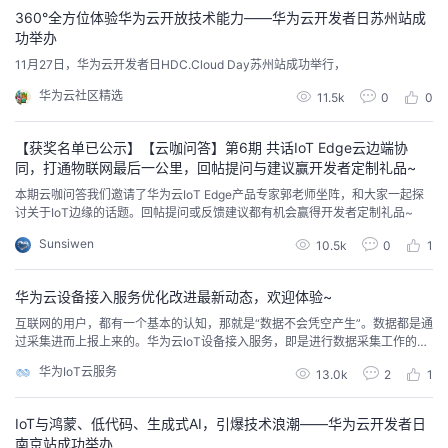
360°全方位体验华为云开放技术能力——华为云开发者日苏州站成
功举办
11月27日，华为云开发者日HDC.Cloud Day苏州站成功举行，
华为云社区精选
11.5k
0
0
【获奖名单已公示】【云咖问答】第6期 共话IoT Edge云边端协
同，打通物联网最后一公里，回帖提问与建议赢开发者定制礼品~
本期云咖问答我们邀请了华为云IoT Edge产品专家郭老师坐阵，和大家一起探
讨关于IoT边缘的话题。回帖提问或反馈建议都有机会赢得开发者定制礼品~
Sunsiwen
10.5k
0
1
华为云设备接入服务优化改进最新动态，欢迎体验~
互联网的用户，都有一个基本的认知，那就是“数据不会凭空产生”。数据都是通
过采集进而上报上来的。华为云IoT设备接入服务，即是进行数据采集工作的一
个工具，或者说平台。设备接入服务（IoTDA）提供海量设备连接上云、设备
华为IoT云服务
13.0k
2
1
和云端双向消息通信、批量设备管理、远程控制和监控、OTA升级、设备联动
规则等能力，并可将设备数据灵活流转到华为云其他服务，帮助物联网行业用
户快速完成设备联网及行业应用集成。为提升...
IoT与鸿蒙、低代码、生成式AI，引爆技术浪潮——华为云开发者日
南京站成功举办