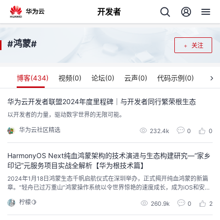
开发者
返
鸿蒙
#
#
关注
回
博客(
434
)
视频(
0
)
论坛(
0
)
云声(
0
)
代码示例(
0
)
华为云开发者联盟2024年度里程碑｜与开发者同行繁荣根生态
以开发者的力量，驱动数字世界的无限可能。
个
华为云社区精选
232.4k
0
0
我
人
HarmonyOS Next纯血鸿蒙架构的技术演进与生态构建研究—“家乡
的
主
印记”元服务项目实战全解析【华为根技术篇】
2024年1月18日鸿蒙生态千帆启航仪式在深圳举办，正式揭开纯血鸿蒙的新篇
章。“轻舟已过万重山”鸿蒙操作系统以令世界惊艳的速度成长，成为iOS和安卓
开
页
的有力竞争者，推翻了他们的双头垄断地位。仅仅四年的时间，使用鸿蒙系统
柠檬🍋
260.9k
0
2
的设备已经超过7亿，而参与鸿蒙开发的开发者数量也超过了220万。
发