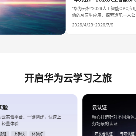
“华为云杯”2026人工智能OP
值的AI原生应用，探索适配一人
2026/4/23-2026/7/9
开启华为云学习之旅
实验
云认证
为云实验平台：一键创建，快速上
精心打造针对不同角色
，轻量体验
务场景的认证
级轻
上手快
体验好
开发者认证
专项认证