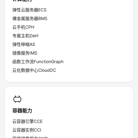
弹性云服务器ECS
者
裸金属服务器BMS
我
云手机CPH
专属主机DeH
的
我
弹性伸缩AS
镜像服务IMS
博
的
我
函数工作流FunctionGraph
客
论
的
我
云化数据中心CloudDC
坛
圈
的
我
子
直
的
我
容器能力
我
播
活
的
云容器引擎CCE
我
动
关
的
云容器实例CCI