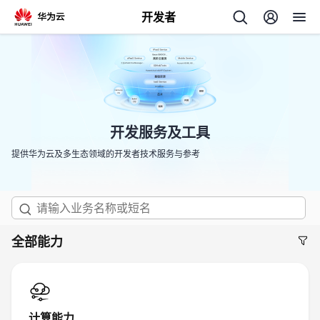
开发者
返
回
开发服务及工具
提供华为云及多生态领域的开发者技术服务与参考
个
我
人
的
主
全部能力
开
页
发
计算能力