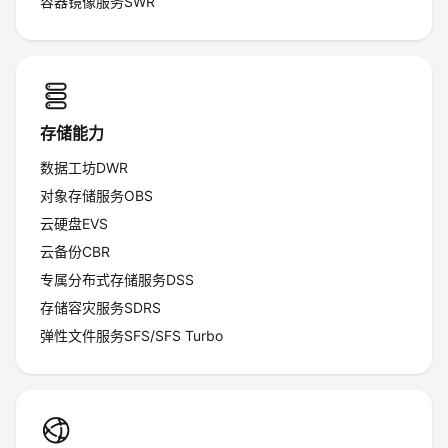
容器镜像服务SWR
我
注
的
开
的
Programs
发
支
者
存储能力
持
数据工坊DWR
学
对象存储服务OBS
我
堂
云硬盘EVS
云备份CBR
的
我
我
专属分布式存储服务DSS
存储容灾服务SDRS
技
的
的
我
弹性文件服务SFS/SFS Turbo
术
云
课
的
我
支
声
程
认
的
我