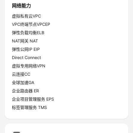
持
建
证
实
的
网络能力
虚拟私有云VPC
议
验
收
VPC终端节点VPCEP
藏
弹性负载均衡ELB
NAT网关 NAT
弹性公网IP EIP
Direct Connect
虚拟专用网络VPN
云连接CC
全球加速GA
企业路由器 ER
企业项目管理服务 EPS
标签管理服务 TMS