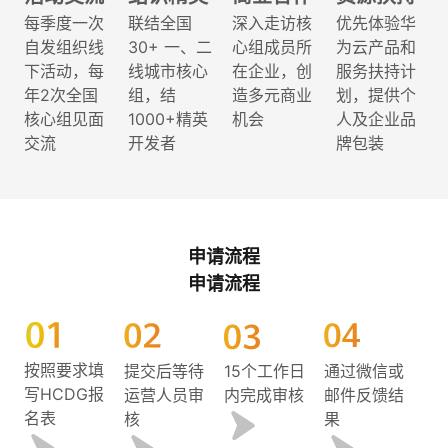
持
建
证
实
的
每季度一次
联结全国
深入走访核
优先体验华
自发组织线
30+ 一、二
心组成员所
为云产品和
议
验
收
下活动，每
线城市核心
在企业，创
服务扶持计
年2次全国
组，结
造多元商业
划，提供个
藏
核心组见面
1000+精英
机会
人及企业品
交流
开发者
牌包装
申请流程
申请流程
按照要求填
提交后等待
15个工作日
通过微信或
写HCDG报
运营人员审
内完成审核
邮件反馈结
名表
核
果