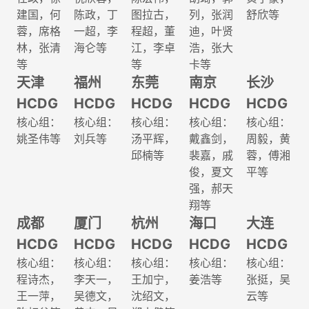
建国，何
陈政，丁
图拉古，
列，张润
舒欣等
蓉，席格
一超，李
程超，董
迪，叶贤
林，张清
海仑等
江，李卓
浩，张大
等
等
卡等
天津
福州
东莞
南京
长沙
HCDG
HCDG
HCDG
HCDG
HCDG
核心组：
核心组：
核心组：
核心组：
核心组：
姚圣伟等
刘兵等
汤平辉，
戴鑫剑，
周毅，黄
邱楠等
裴嘉，戚
蓉，傅湘
俊，夏文
平等
强，郝天
翔等
成都
厦门
杭州
海口
大连
HCDG
HCDG
HCDG
HCDG
HCDG
核心组：
核心组：
核心组：
核心组：
核心组：
程诗杰，
李天一，
王加宁，
姜浩等
张挺，吴
王一萍，
吴德文，
沈绍文，
云等