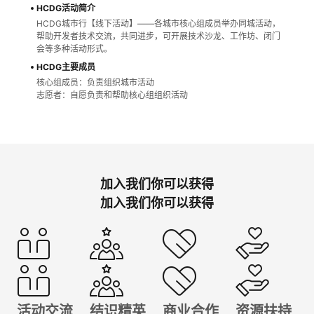
HCDG活动简介
我
注
的
开
HCDG城市行【线下活动】——各城市核心组成员举办同城活动，
帮助开发者技术交流，共同进步，可开展技术沙龙、工作坊、闭门
的
Programs
会等多种活动形式。
发
HCDG主要成员
支
核心组成员：负责组织城市活动
者
志愿者：自愿负责和帮助核心组组织活动
持
学
我
堂
加入我们你可以获得
的
我
我
加入我们你可以获得
技
的
的
我
术
云
课
的
我
支
声
程
认
的
我
活动交流
结识精英
商业合作
资源扶持