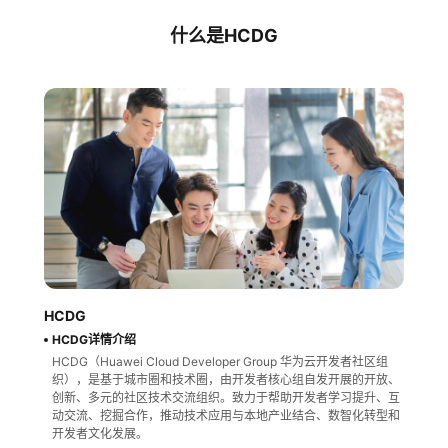
者
什么是HCDG
我
的
我
博
的
我
客
论
的
我
坛
圈
的
我
HCDG
子
直
的
我
HCDG详情介绍
HCDG（Huawei Cloud Developer Group 华为云开发者社区组
我
播
活
的
织），是基于城市圈和技术圈，由开发者核心组自发开展的开放、
创新、多元的社区技术交流组织。致力于帮助开发者学习提升、互
动交流、挖掘合作，推动技术应用与本地产业结合、数智化转型和
我
动
关
的
开发者文化发展。