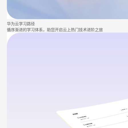
华为云学习路径
循序渐进的学习体系，助您开启云上热门技术进阶之旅