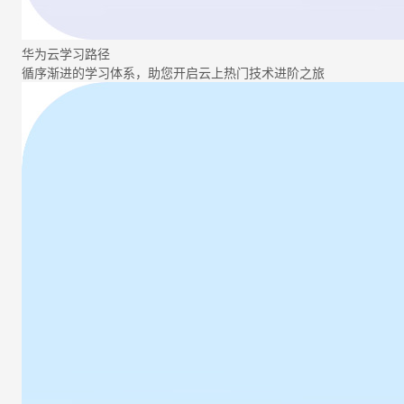
华为云学习路径
循序渐进的学习体系，助您开启云上热门技术进阶之旅