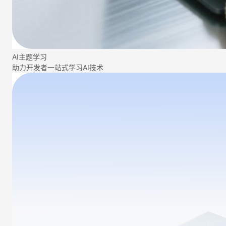
AI主题学习
助力开发者一站式学习AI技术