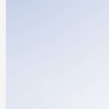
我
注
的
开
的
Programs
发
支
者
持
学
我
堂
的
我
我
技
的
的
我
术
云
课
的
我
支
声
程
认
的
我