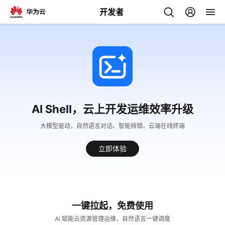
开发者
返
回
AI Shell，云上开发运维效率升级
个
大模型驱动，自然语言对话、智能排错、云端在线终端
我
人
立即体验
的
主
开
页
一键拉起，免费使用
发
AI 赋能云资源管理运维，自然语言一键调度