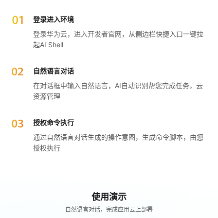
者
登录进入环境
登录华为云，进入开发者官网，从侧边栏快捷入口一键拉
我
起AI Shell
的
我
自然语言对话
在对话框中输入自然语言，AI自动识别帮您完成任务，云
博
的
我
资源管理
客
论
的
我
授权命令执行
坛
圈
的
我
通过自然语言对话生成的操作意图，生成命令脚本，由您
授权执行
子
直
的
我
我
播
活
的
使用演示
我
动
关
的
自然语言对话，完成应用云上部署