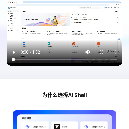
我
注
的
开
的
Programs
发
支
者
持
学
我
堂
的
我
我
技
的
的
我
为什么选择AI Shell
术
云
课
的
我
支
声
程
认
的
我