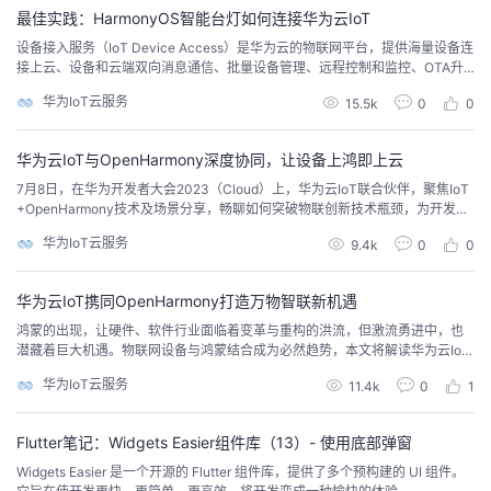
最佳实践：HarmonyOS智能台灯如何连接华为云IoT
者
设备接入服务（IoT Device Access）是华为云的物联网平台，提供海量设备连
接上云、设备和云端双向消息通信、批量设备管理、远程控制和监控、OTA升
级、设备联动规则等能力，并可将设备数据灵活流转到华为云其他服务，帮助
我
华为IoT云服务
15.5k
0
0
物联网行业用户快速完成设备联网及行业应用集成。无论是集成LiteOS的物联
网终端设备，还是集成OpenHarmony的终端设备，都可以接入华为云IoT平
的
我
台，实现属性上报与命
华为云IoT与OpenHarmony深度协同，让设备上鸿即上云
7月8日，在华为开发者大会2023（Cloud）上，华为云IoT联合伙伴，聚焦IoT
博
的
我
+OpenHarmony技术及场景分享，畅聊如何突破物联创新技术瓶颈，为开发者
提供2B物联创新思路。
华为IoT云服务
9.4k
0
0
客
论
的
我
华为云IoT携同OpenHarmony打造万物智联新机遇
坛
圈
的
我
鸿蒙的出现，让硬件、软件行业面临着变革与重构的洪流，但激流勇进中，也
潜藏着巨大机遇。物联网设备与鸿蒙结合成为必然趋势，本文将解读华为云IoT
子
直
的
我
+鸿蒙如何强强联合，为物联网行业提供新的思路和方法。
华为IoT云服务
11.4k
0
1
我
播
活
的
Flutter笔记：Widgets Easier组件库（13）- 使用底部弹窗
我
动
关
的
Widgets Easier 是一个开源的 Flutter 组件库，提供了多个预构建的 UI 组件。