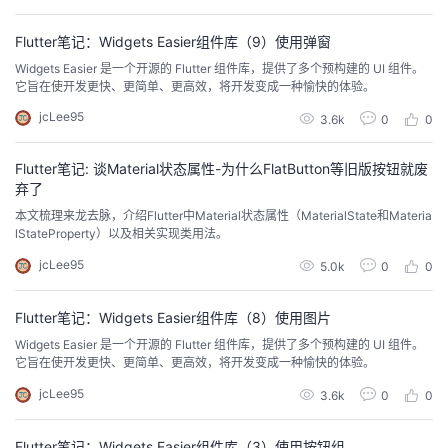
持
建
证
实
的
Flutter笔记：Widgets Easier组件库（9）使用弹窗
议
验
收
Widgets Easier 是一个开源的 Flutter 组件库，提供了多个预构建的 UI 组件。
它旨在使开发更快、更简单、更高效，将开发变成一种愉快的体验。
藏
jcLee95
3.6k
0
0
Flutter笔记: 谈Material状态属性-为什么FlatButton等旧版按钮就废
弃了
本文梳理来龙去脉，介绍Flutter中Material状态属性（MaterialState和Materia
lStateProperty）以及相关实现类用法。
jcLee95
5.0k
0
0
Flutter笔记：Widgets Easier组件库（8）使用图片
Widgets Easier 是一个开源的 Flutter 组件库，提供了多个预构建的 UI 组件。
它旨在使开发更快、更简单、更高效，将开发变成一种愉快的体验。
jcLee95
3.6k
0
0
Flutter笔记：Widgets Easier组件库（3）使用按钮组