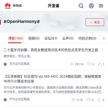
开发者
返
OpenHarmony
#
#
关注
回
博客(
160
)
视频(
0
)
论坛(
61
)
云声(
0
)
代码示例(
0
)
二十载岁月如磐，高校女教授用对技术的热忱点亮学生开发之路
教学相长，学无止境。
个
华为云社区精选
251.7k
0
1
我
人
【云享新鲜】社区周刊·Vol.169-HDC 2024精彩回顾；探秘数据库
的
主
中并行计算技术应用
华为云开发者创新中心专题论坛、圆桌研讨会精彩回顾；解读昇腾CANN多流
并行技术，如何提高硬件资源利用率；华为高性能数据库资源池方案HDBS已经
开
页
在金融、政府等多个行业应用，支持核心业务系统升级改造，助力行业数字化
华为云社区精选
11.7k
0
0
转型走的更快更稳...
发