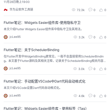
11月28日晚上19:00
华为云软件工具链
72.3k
0
0
Flutter笔记：Widgets Easier组件库-使用隐私守卫
本文介绍Flutter Widgets Easier组件库中隐私守卫及其用法。
jcLee95
3.2k
0
0
Flutter笔记：关于SchedulerBinding
在Flutter开发中WidgetsBinding更常见，一般不会直接使用SchedulerBindin
g。本文基于Flutter源码及其相关注释，记录关于SchedulerBinding相关内容。
比较而言，WidgetsBinding主要关注应用的上层逻辑和状态，而SchedulerBin
jcLee95
3.0k
0
0
ding主要关注底层的任务调度和执行。
Flutter笔记：手动配置VSCode中Dart代码自动格式化
本文介绍VSCode设置Dart代码自动格式化。
jcLee95
4.6k
0
0
Flutter笔记：Widgets Easier组件库 - 使用标签（Tag）