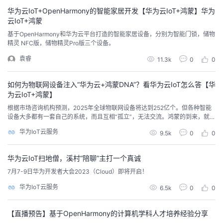
华为云IoT+OpenHarmony的智能家居开发【华为云IoT+鸿蒙】华为
云IoT+鸿蒙
基于OpenHarmony和华为云平台打造的智能家居设备，分别为智能门锁，储物
精灵 NFC版，储物精灵Pro版三个设备。
袁睿
11.3k
0
0
如何为物联网设备注入“华为云+鸿蒙DNA”？看华为云IoT怎么答【华
为云IoT+鸿蒙】
根据市场咨询机构预测，2025年全球物联网设备将达到252亿个。但各种智能
设备大多都有一套自己的系统，而且互相“孤立”，无法交流。鸿蒙的到来，就是
要用同一套语言，让这些物联网设备能够互相理解，互相更好地协同起来。大
华为IoT云服务
9.5k
0
0
量物联网设备需要新的操作系统来支撑，这是鸿蒙发力的最佳机会，物联网迎
来新的机遇与挑战。 挑战1：万物互联的设备需要标准化、智能化如何让物说
话，说一种话，说有价值的话？当前大量现存设...
华为云IoT扫地僧，溪村“陪聊”主打一个真诚
7月7-9日华为开发者大会2023（Cloud）即将开启！
华为IoT云服务
6.5k
0
0
【直播预告】基于OpenHarmony的计算机学科人才培养经验分享