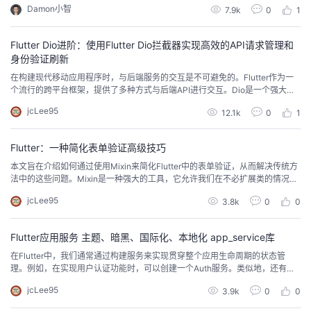
Damon小智
7.9k
0
1
Flutter Dio进阶：使用Flutter Dio拦截器实现高效的API请求管理和
身份验证刷新
在构建现代移动应用程序时，与后端服务的交互是不可避免的。Flutter作为一
个流行的跨平台框架，提供了多种方式与后端API进行交互。Dio是一个强大的
Dart HTTP客户端，它支持请求拦截、响应拦截、错误处理、全局配置等功
jcLee95
12.1k
0
1
能，非常适合用于Flutter应用程序中进行网络请求。本文将深入探讨如何在Flut
ter中使用Dio的拦截器功能，以实现高效的API请求管理和身份验证刷新。
Flutter：一种简化表单验证高级技巧
本文旨在介绍如何通过使用Mixin来简化Flutter中的表单验证，从而解决传统方
法中的这些问题。Mixin是一种强大的工具，它允许我们在不必扩展类的情况下
重用代码，从而提高代码的可维护性和可重用性。
jcLee95
3.8k
0
0
Flutter应用服务 主题、暗黑、国际化、本地化 app_service库
在Flutter中，我们通常通过构建服务来实现贯穿整个应用生命周期的状态管
理。例如，在实现用户认证功能时，可以创建一个Auth服务。类似地，还有许
多其他场景，比如应用主题管理。对于主题、暗黑模式、国际化与本地化等场
jcLee95
3.9k
0
0
景，通常会实现一个AppService来集中管理这些方面。App Service库提供了
一套全面的应用管理服务，同时提供了相关的UI组件和持久化解决方案。