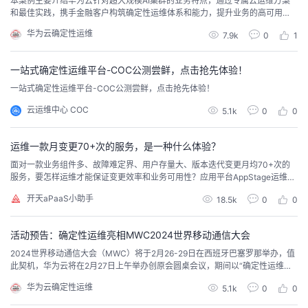
本案例主要介绍华为云针对超大规模AI集群的业务特点，通过专属云运维方案
和最佳实践，携手金融客户构筑确定性运维体系和能力，提升业务的高可用
我
注
的
开
性，保障业务稳定增长。
华为云确定性运维
7.9k
0
1
的
Programs
发
一站式确定性运维平台-COC公测尝鲜，点击抢先体验！
支
者
一站式确定性运维平台-COC公测尝鲜，点击抢先体验！
云运维中心 COC
5.1k
0
0
持
学
运维一款月变更70+次的服务，是一种什么体验？
我
堂
面对一款业务组件多、故障难定界、用户存量大、版本迭代变更月均70+次的
服务，要怎样运维才能保证变更效率和业务可用性？应用平台AppStage运维中
的
我
我
心为华为D服务提供的全链路监控，支持多种日志接入，可支撑业务核心场景实
开天aPaaS小助手
18.5k
0
0
现“1分钟感知，20分钟定界，30分钟解决”，使得变更效率提升90%，业务可
技
的
用性保持99.95%！
的
我
活动预告：确定性运维亮相MWC2024世界移动通信大会
术
云
课
的
我
2024世界移动通信大会（MWC）将于2月26-29日在西班牙巴塞罗那举办，值
此契机，华为云将在2月27日上午举办创原会圆桌会议，期间以“确定性运维实
践加速企业数转”为主题，围绕安全稳定高质量话题，与全球顶尖人才一起探讨
支
声
程
认
的
我
华为云确定性运维
5.1k
0
0
智能时代下的行业发展机遇，分享确定性运维实践案例，加速企业转型和提质
增效，推动企业云上业务创新。