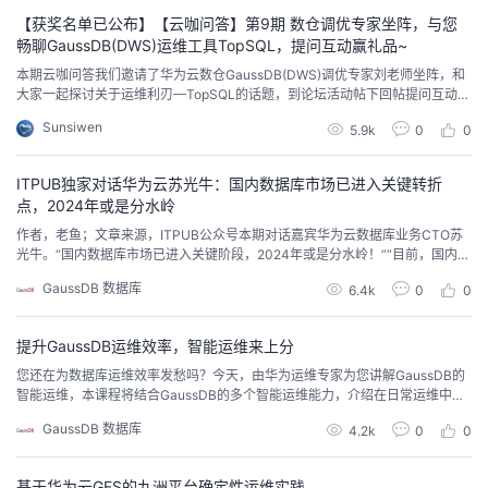
持
建
证
实
的
【获奖名单已公布】【云咖问答】第9期 数仓调优专家坐阵，与您
畅聊GaussDB(DWS)运维工具TopSQL，提问互动赢礼品~
议
验
收
本期云咖问答我们邀请了华为云数仓GaussDB(DWS)调优专家刘老师坐阵，和
大家一起探讨关于运维利刃—TopSQL的话题，到论坛活动帖下回帖提问互动赢
开发者定制礼品~
藏
Sunsiwen
5.9k
0
0
ITPUB独家对话华为云苏光牛：国内数据库市场已进入关键转折
点，2024年或是分水岭
作者，老鱼；文章来源，ITPUB公众号本期对话嘉宾华为云数据库业务CTO苏
光牛。“国内数据库市场已进入关键阶段，2024年或是分水岭！”“目前，国内数
据库产品数量接近300款，我们真的需要这么多数据库吗？”面对老鱼的问题，
GaussDB 数据库
6.4k
0
0
华为云数据库业务CTO苏光牛不假思索地给出了他的见解：“不仅是中国市场，
全球范围内，也不需要如此多的商业数据库。”他进一步预测，随着市场的自然
淘汰，未来三至五年内，国内的数...
提升GaussDB运维效率，智能运维来上分
您还在为数据库运维效率发愁吗？今天，由华为运维专家为您讲解GaussDB的
智能运维，本课程将结合GaussDB的多个智能运维能力，介绍在日常运维中，
如何更好的感知、预测数据库故障，从而进行诊断和自适应恢复，大大节省人
GaussDB 数据库
4.2k
0
0
力成本和及时响应度。还等什么，快跟我们的专家一起来学习吧~
基于华为云GES的九洲平台确定性运维实践