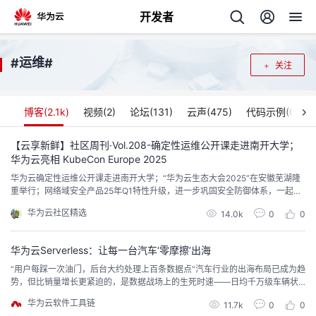
开发者
返
运维
#
#
关注
回
博客(
2.1k
)
视频(
2
)
论坛(
131
)
云声(
475
)
代码示例(
0
)
【云享新鲜】社区周刊·Vol.208-确定性运维公开课走进南开大学；
华为云亮相 KubeCon Europe 2025
个
华为云确定性运维公开课走进南开大学；“华为云生态大会2025”在安徽芜湖隆
重举行；网络域安全产品25年Q1特性升级，进一步巩固安全防御体系，一起快
我
人
来体验吧！
华为云社区精选
14.0k
0
0
的
主
华为云Serverless：让每一台汽车‘零摩擦’出海
“用户每踩一次油门，后台大约处理上百条数据点”汽车行业的出海布局已成为趋
开
页
势，但比销量增长更紧迫的，是数据战场上的生死时速——日均千万级车辆状
态信息上传、万级QPS并发冲击、毫秒级车控指令响应……当车联网传统架构在
华为云软件工具链
发
11.7k
0
0
汽车需求量爆增中“喘息”时，华为云Serverless技术方案旨在重构车联网底层逻