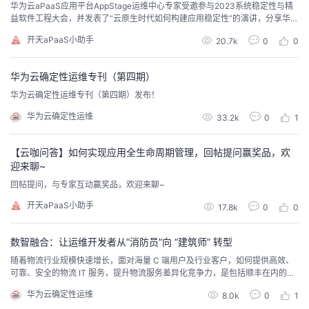
华为云aPaaS应用平台AppStage运维中心专家受邀参与2023系统稳定性与精
益软件工程大会，并发表了“云原生时代如何构建应用稳定性”的演讲，分享华为
云应用平台AppStage运维中心在如何应对云原生应用运维挑战及保障应用稳定
开天aPaaS小助手
20.7k
0
0
性上做出的探索和实践...
华为云确定性运维专刊（第四期）
华为云确定性运维专刊（第四期）发布！
华为云确定性运维
33.2k
0
1
【云咖问答】如何实现应用全生命周期管理，回帖提问赢奖品，欢
迎来聊~
回帖提问，与专家互动赢奖品，欢迎来聊~
开天aPaaS小助手
17.8k
0
0
数智融合：让运维开发者从“消防员”向 “建筑师” 转型
随着物流行业规模快速增长，面对海量 C 端用户及行业客户，如何提供高效、
可靠、安全的物流 IT 服务，提升物流服务差异化竞争力，是包括顺丰在内的很
多物流企业的探索和实践的方向。
华为云确定性运维
8.0k
0
1