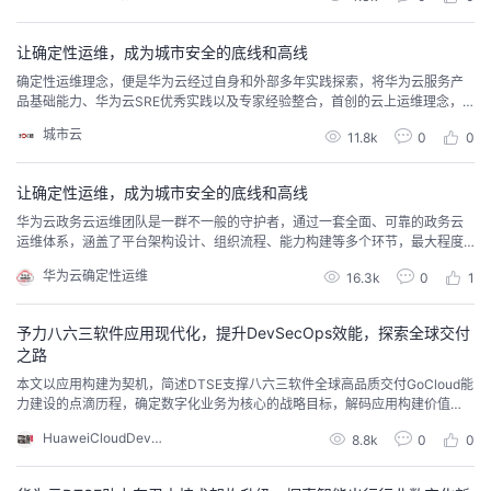
等什么？快跟我们的专家一起来学习~~
让确定性运维，成为城市安全的底线和高线
确定性运维理念，便是华为云经过自身和外部多年实践探索，将华为云服务产
品基础能力、华为云SRE优秀实践以及专家经验整合，首创的云上运维理念，
旨在通过系统化的运维将业务的“不确定性”变为“确定性”。
城市云
11.8k
0
0
让确定性运维，成为城市安全的底线和高线
华为云政务云运维团队是一群不一般的守护者，通过一套全面、可靠的政务云
运维体系，涵盖了平台架构设计、组织流程、能力构建等多个环节，最大程度
上化解城市安全的不确定性，守护云上城市的每一个角落。
华为云确定性运维
16.3k
0
1
予力八六三软件应用现代化，提升DevSecOps效能，探索全球交付
之路
本文以应用构建为契机，简述DTSE支撑八六三软件全球高品质交付GoCloud能
力建设的点滴历程，确定数字化业务为核心的战略目标，解码应用构建价值
链，编写应用现代化框架，举例基础设施改造与优化的实施方法与路径，萃取
HuaweiCloudDeveloper
8.8k
0
0
以DevSecOps为基础开发运维现代化经验，推进了阶段性业务成功。