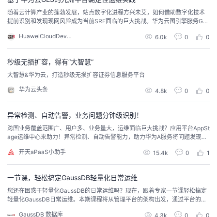
随着云计算产业的蓬勃发展，站点数字化进程方兴未艾，如何借助数字化技术
提前识别和发现现网风险成为当前SRE面临的巨大挑战。华为云图引擎服务GE
S助力云上运维平台CloudMap构建运维知识图谱，支撑现网运行态风险识别和
HuaweiCloudDeveloper
6.0k
0
0
分钟级定位定界，构建业界领先的数字化知识图谱，释放数据的潜在价值。
秒级无损扩容，得有“大智慧”
大智慧&华为云，打造秒级无损扩容证券信息服务平台
华为云头条
4.8k
0
0
异常检测、自动告警，业务问题分钟级识别！
跨国业务覆盖范围广、用户多、业务量大，运维面临巨大挑战？应用平台AppSt
age运维中心来助力！异常检测、自动告警能力，助力华为A服务将问题发现准
确率提升至98%，故障发现时长耗时降低至55秒，大大提高运维效率，缩短MT
开天aPaaS小助手
15.4k
0
1
TR！
一节课，轻松搞定GaussDB轻量化日常运维
您还在困惑于轻量化GaussDB的日常运维吗？现在，跟着专家一节课轻松搞定
轻量化GaussDB日常运维。本期课程将从管理平台的架构出发，通过平台的实
例管理、实例升级、容灾管理和监控告警具体四方面的功能和操作介绍，全面
GaussDB 数据库
4.3k
0
0
覆盖日常运维操作，带您理解并熟练运用GaussDB运维平台完成运维工作。还