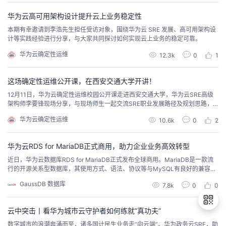
华为云高可用架构设计提升云上业务稳定性
本期有幸邀请到李浩先生担任受访对象，围绕华为云 SRE 发展、高可用架构设
计等实践经验进行分享，与大家共同探讨如何实现云上业务的稳定可靠。
华为云确定性运维
12.3k
0
1
这场确定性运维公开课，在西安交通大学开讲！
12月11日，华为云确定性运维校园公开课走进西安交通大学，华为云SRE高级
架构师李要锋现场分享，与现场师生一起交流SRE职业发展路径及规划思路，
帮助在校学生加深对SRE岗位理解，提前洞察行业发展趋势，寻找合适的职业
华为云确定性运维
10.6k
0
2
发展方向。
华为云RDS for MariaDB正式商用，助力企业业务高效转型
近日，华为云数据库RDS for MariaDB正式发布全球商用。MariaDB是一款流
行的开源关系型数据库，其使用方式、语法、协议等与MySQL有良好的兼容
性。华为云数据库RDS for MariaDB支持极速云盘、更低时延、主备秒级切
GaussDB 数据库
7.8k
0
0
换、实例级恢复和更高的并发度，能为企业海量数据处理、智能存储、业务应
用提供强有力的平台支撑，让企业更加注重业务的发展。RDS for MariaDB特
性RD...
云中突击丨看华为城市云守护者如何练就“真功夫”
数字城市的浪潮奔涌而至，诸多国计民生业务走“向云端”。华为政务云SRE，助