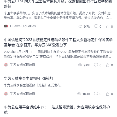
华为云DTSE助力车卫士技术架构升级，探索智能出行行业数字化新
路径
车卫士联手华为云，实现了技术架构的整体优化升级，提高了开发、交付和运
维效率。华为云DTSE帮助车卫士全量业务迁移至华为云。通过这次合作，车卫
士提高了系统的性能和可靠性，降低了运维成本和风险，为智能出行领域的数
HuaweiCloudDeveloper
9.7k
0
0
字化和智能化转型提供了有力支持。
中国信通院“2023系统稳定性与精益软件工程大会暨稳定性保障实验
室年会”在京召开，华为云SRE受邀分享
2023年12月27日，由中国信通院主办的“2023系统稳定性与精益软件工程大会
暨稳定性保障实验室年会”在京召开，华为云SRE运维高级架构师徐殿军受邀带
来《SRE全生命周期运维风险识别与消减实践分享》主题演讲。
华为云确定性运维
9.0k
0
0
华为云维享会主题视频《跨越》
华为云维享会主题视频《跨越》正式发布。
华为云确定性运维
10.1k
0
0
华为云应用平台运维中心：一站式智能运维，为应用稳定性保驾护
航