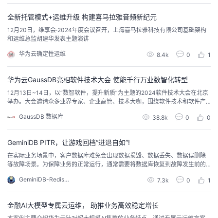
辑，让数据从“技术成本黑洞”变为“用户体验引擎”。 为什么车联网传统架构撑
不起车企的「全球化战略布局...
者
全新托管模式+运维升级 构建喜马拉雅音频新纪元
12月20日，维享会·2024年度会议召开，上海喜马拉雅科技有限公司基础架构
和运维总监胡建华发表主题演讲
我
华为云确定性运维
8.4k
0
1
的
我
华为云GaussDB亮相软件技术大会 使能千行万业数智化转型
博
的
我
12月13日~14日，以“数智软件，提升新质”为主题的2024软件技术大会在北京
举办。大会邀请众多业界专家、企业高管、技术大咖，围绕软件技术和软件产
客
论
的
我
业的未来发展进行深入探讨和交流。在13日的平行论坛上，华为云数据库业务
GaussDB 数据库
38.8k
0
0
CTO 苏光牛围绕《华为云GaussDB砥砺前行 使能千行万业数字化转型》做了
主题分享。在真实场景中试炼的GaussDB苏光牛表示，华为公司从2001年就开
坛
圈
的
我
始研发数据库，直至今...
GeminiDB PITR，让游戏回档“进退自如”!
在实际业务场景中，客户数据库难免会出现数据损毁、数据丢失、数据误删除
子
直
的
我
等故障场景。为保障业务的正常运行，通常需要将数据库恢复到故障发生前的
某一个正常时刻。传统数据库采取周期性备份策略，即在系统故障时对数据进
GeminiDB-Redis博客
7.3k
0
1
我
播
活
的
行恢复。因其数据恢复耗时较长，可恢复时间颗粒度较大，导致客户业务受损
严重。
我
动
关
的
金融AI大模型专属云运维， 助推业务高效稳定增长