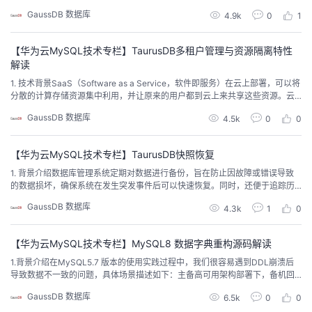
降低数据库的使用成本。TaurusDB透明压缩特性就是通过在存储过程中引入轻
GaussDB 数据库
4.9k
0
1
微延迟，换取更小的存储空间，进而满足客户降低存储成本的需求。本文主要
从透明压缩特性的使用开启方法、实现原理、性能优化以及性能影响评估等这
几个方面来进行介绍。使用方法新实例的来源分为两...
【华为云MySQL技术专栏】TaurusDB多租户管理与资源隔离特性
解读
1. 技术背景SaaS（Software as a Service，软件即服务）在云上部署，可以将
分散的计算存储资源集中利用，并让原来的用户都到云上来共享这些资源。云
服务厂商为此提供了一种解决方案，一个实例可支持多个租户的数据存储与访
GaussDB 数据库
4.5k
0
0
问，降低了SaaS和租户的使用成本。基于此，云厂商还需要提供资源隔离的能
力，以确保SaaS租户的数据安全。为了满足这个需求，多租户技术应运而生。
该技术旨在解决如...
【华为云MySQL技术专栏】TaurusDB快照恢复
1. 背景介绍数据库管理系统定期对数据进行备份，旨在防止因故障或错误导致
的数据损坏，确保系统在发生突发事件后可以快速恢复。同时，还便于追踪历
史版本，为数据库迁移和升级提供支撑。评估一个数据库系统的备份与恢复能
GaussDB 数据库
4.3k
1
0
力，备份时间和恢复时间是两个重要指标。备份时间代表完成整个备份过程所
需的时间，较短的备份时间通常会减少对系统性能的影响；恢复时间则指从已
备份数据中恢复数据到对外提供正常服务所需的时间，较...
【华为云MySQL技术专栏】MySQL8 数据字典重构源码解读
1.背景介绍在MySQL5.7 版本的使用实践过程中，我们很容易遇到DDL崩溃后
导致数据不一致的问题，具体场景描述如下：主备高可用架构部署下，备机回
放执行DROP TABLE的中途，因触发其它社区bug导致备机mysqld进程crash。
GaussDB 数据库
6.5k
0
0
重新拉起备机后，因存储表结构的FRM文件与表空间IBD没有被同时清理，导致