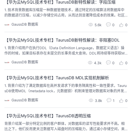
【华为云MySQL技术专栏】TaurusDB新特性解读：字段压缩
持
建
证
实
的
1. 技术背景数据库压缩是一种数据管理技术，通过特定的压缩算法将数据库中
的数据进行压缩，以减少存储空间占用，从而达到显著降低成本的效果。社区
议
验
收
MySQL InnoDB的压缩功能主要针对长期存储的冷数据，对于频繁访问的热数
GaussDB 数据库
5.6k
0
0
据，由于可能带来高达50%的性能影响，因此在生产环境中应用较少。现有的
压缩机制，如表压缩和页面压缩，难以在不影响业务正常运行的情况下，提供
藏
针对特定字段的自定义压缩方式的灵活性。...
【华为云MySQL技术专栏】TaurusDB新特性解读：非阻塞DDL
1. 背景介绍用户在执行DDL（Data Definition Language，数据定义语言）操
作的时候，如果目标表存在未提交的长事务或大查询，DDL将持续等待获取MD
L-EXCLUSIVE（X）锁。在华为云TaurusDB中，由于MDL-X锁具有最高优先
GaussDB 数据库
4.3k
0
0
级，DDL在持续等待MDL-X锁的过程中，将阻塞目标表上所有的新事务，这将
导致业务连接的堆积和阻塞，甚至可能会造成整个业务系统的崩溃。T...
【华为云MySQL技术专栏】TaurusDB MDL实现机制解析
1. 背景介绍为了满足数据库在高并发请求下的事务隔离性和一致性要求，Tauru
sDB使用MDL（metadata lock，元数据锁）机制来管理对数据库对象的并发访
问。使用MDL可以避免以下几类问题的发生：1）读取结果的不一致性：在可重
GaussDB 数据库
3.8k
1
0
复读（Repeatable Read，简称RR）隔离级别下，一个事务中的第一次查询可
能返回某些结果，但在第二次查询时，由于表被另一个事务删除，导致查询结
果为空...
【华为云MySQL技术专栏】TaurusDB透明压缩
背景介绍某一部分特定比例的客户群体，对数据库的读写性能要求并不高。相
比之下，他们反而更关注数据写入磁盘时的压缩能力，通过减小存储空间，来