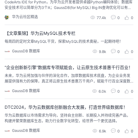
CodeArts IDE for Python，为华为云开发者提供卓越Python编码体验；数据库
安全技术可以简单分为3个A；GaussDB(for MySQL) Big IN查询优化可以有效
解决某些大的IN谓词的SQL语句执行比较耗时的问题...
华为云社区精选
77.4k
0
0
【文章集锦】华为云MySQL技术专栏
每周四的定时文章MySQL干货，探索MySQL的技术奥秘，一起期待吧！
GaussDB 数据库
9.8k
0
0
“企业创新新引擎”数据库专项赋能会，让云原生技术普惠千行百业！
未来，华为云将加强与伙伴的深化合作，加厚数据库技术底盘，为企业业务发
展提供强有力的保障，真正将云原生技术普惠万千用户，赋能千行百业深度数
字化。
GaussDB 数据库
6.0k
0
0
DTC2024，华为云数据库创新融合大发展，打造世界级数据库！
华为云数据库以市场需求为导向，坚持自主创新、长期投入并持续完善产品，
构建并繁荣数据库生态，助力行业数字化转型，给世界一个更优选择。
GaussDB 数据库
6.9k
0
0