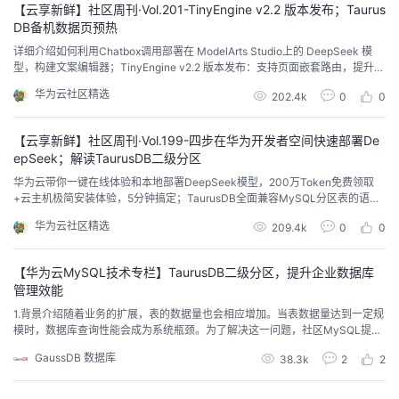
【云享新鲜】社区周刊·Vol.201-TinyEngine v2.2 版本发布；Taurus
我
注
的
开
DB备机数据页预热
详细介绍如何利用Chatbox调用部署在 ModelArts Studio上的 DeepSeek 模
的
Programs
发
型，构建文案编辑器；TinyEngine v2.2 版本发布：支持页面嵌套路由，提升多
层级路由管理能力 & 开发分支调整...
华为云社区精选
202.4k
0
0
支
者
【云享新鲜】社区周刊·Vol.199-四步在华为开发者空间快速部署De
持
学
epSeek；解读TaurusDB二级分区
华为云带你一键在线体验和本地部署DeepSeek模型，200万Token免费领取
我
堂
+云主机极简安装体验，5分钟搞定；TaurusDB全面兼容MySQL分区表的语法
和功能，支持更加丰富的分区方式和组合策略；带你4步完成在华为开发者空间
华为云社区精选
209.4k
0
0
云主机部署 DeepSeek 蒸馏模型...
的
我
我
【华为云MySQL技术专栏】TaurusDB二级分区，提升企业数据库
技
的
的
我
管理效能
1.背景介绍随着业务的扩展，表的数据量也会相应增加。当表数据量达到一定规
术
云
课
的
我
模时，数据库查询性能会成为系统瓶颈。为了解决这一问题，社区MySQL提出
了分区表的概念。分区表通过一个或者多个分区键，按照分区规则，将一个逻
GaussDB 数据库
38.3k
2
2
辑上的表分割成多个小的物理表。在查询时，MySQL能够根据查询条件，选择
支
声
程
认
的
我
对应的一个或者几个分区进行扫描，从而提高查询性能和管理效率。当前，社
区MySQL支持一级和二级分区，其中一级分...