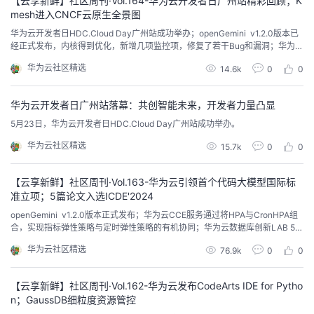
【云享新鲜】社区周刊·Vol.164-华为云开发者日广州站精彩回顾；K
mesh进入CNCF云原生全景图
华为云开发者日HDC.Cloud Day广州站成功举办；openGemini v1.2.0版本已
经正式发布，内核得到优化，新增几项监控项，修复了若干Bug和漏洞；华为G
aussDB&GeminiDB的17篇论文入选国际数据库顶会ICDE...
华为云社区精选
14.6k
0
0
华为云开发者日广州站落幕：共创智能未来，开发者力量凸显
5月23日，华为云开发者日HDC.Cloud Day广州站成功举办。
华为云社区精选
15.7k
0
0
【云享新鲜】社区周刊·Vol.163-华为云引领首个代码大模型国际标
准立项；5篇论文入选ICDE'2024
openGemini v1.2.0版本正式发布；华为云CCE服务通过将HPA与CronHPA组
合，实现指标弹性策略与定时弹性策略的有机协同；华为云数据库创新LAB 5篇
论文入选国际数据库领域顶会ICDE'2024；从源码层面，简要剖析MySQL全文
华为云社区精选
76.9k
0
0
索引的Insert语句的执行过程。
【云享新鲜】社区周刊·Vol.162-华为云发布CodeArts IDE for Pytho
n；GaussDB细粒度资源管控