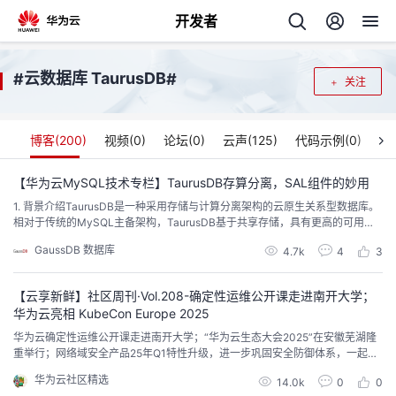
开发者
返
云数据库 TaurusDB
#
#
关注
回
博客(
200
)
视频(
0
)
论坛(
0
)
云声(
125
)
代码示例(
0
)
【华为云MySQL技术专栏】TaurusDB存算分离，SAL组件的妙用
1. 背景介绍TaurusDB是一种采用存储与计算分离架构的云原生关系型数据库。
个
相对于传统的MySQL主备架构，TaurusDB基于共享存储，具有更高的可用
性、更高性能、更低复制延迟，以及快速的弹性扩展能力。如图1所示，Taurus
GaussDB 数据库
我
4.7k
4
3
人
DB架构从上到下分为3个部分：计算层、存储抽象层（Storage Abstraction La
yer, 简称SAL）和存储层。图1 TaurusDB架构示意图计算...
【云享新鲜】社区周刊·Vol.208-确定性运维公开课走进南开大学；
的
主
华为云亮相 KubeCon Europe 2025
华为云确定性运维公开课走进南开大学；“华为云生态大会2025”在安徽芜湖隆
开
页
重举行；网络域安全产品25年Q1特性升级，进一步巩固安全防御体系，一起快
来体验吧！
华为云社区精选
发
14.0k
0
0