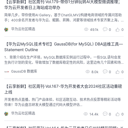
【云享新鲜】社区周刊·Vol.179-带你1分钟玩转AI大模型微调推理；
华为云开发者日上海站成功举办
简单几步，带你使用AI Gallery，基于ChatGLMV2构建电商领域的专属问答助
手；400余名开发者与华为云、鲲鹏、昇腾、鸿蒙等领域技术专家齐聚上海，
共话华为根生态技术能力与前沿洞察；KubeCon China 2024会上，多位Kuas
华为云社区精选
49.1k
0
0
ar社区Maintainer分享了关于云原生容器运行时与大模型等领域前沿技术的案
例实践与经验思考...
【华为云MySQL技术专栏】GaussDB(for MySQL) DBA运维工具—
Statement Outline
1．背景介绍在生产环境，MySQL数据库实例运行过程中，一些SQL语句会发
生执行计划的变化，导致增加了数据库稳定性的风险，这里边有几个因素和场
景，比如：表结构发生变化、某些索引的增加或删减、实例升级迁移等过程中
GaussDB 数据库
8.0k
0
0
MySQL自身优化器的行为和算法变化，以及表数据的变化等。针对上述查询语
句执行计划不稳定的风险，MySQL提供了查询优化提示机制(Hints)解决了该问
题。MySQL Hints，是一...
【云享新鲜】社区周刊·Vol.167-华为开发者大会2024社区活动重磅
上线
开发者热点直播，热门产品体验，社区话题互动、技术热点投票等精彩活动等
你来！华为云盘古研发大模型通过代码大模型评估...
华为云社区精选
14.4k
0
0