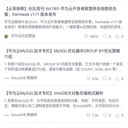
再次执行DROP TABLE失败，需手动清理备机物理文件，这给自动化运维带来
了很大...
【云享新鲜】社区周刊·Vol.180-华为云开发者联盟参会指南抢先
看；Karmada v1.11 版本发布
华为全联接大会2024，华为云开发者联盟参会指南抢先看；Karmada v1.11 版
本发布！新增应用跨集群滚动升级能力；一键部署AI生图应用，创造你的游戏
世界，做自己的“天命人”...
华为云社区精选
48.1k
0
0
【华为云MySQL技术专栏】MySQL优化器中GROUP BY优化策略
介绍
1. 背景介绍在MySQL中，GROUP BY功能至关重要，它允许用户依据一个或多
个列的值对结果集进行分组，通常与聚合函数（如 COUNT, SUM, AVG 等）结
合使用。在日常查询中，包含GROUP BY子句的查询效率往往较低，主要原因
GaussDB 数据库
6.1k
0
0
是GROUP BY操作涉及临时表的构建，这会引发频繁的磁盘I/O操作，或是在计
算聚合函数时增加了额外的计算开销。本文主要介绍GROUP BY的工作原理，
并...
【华为云MySQL技术专栏】InnoDB大对象存储格式解析
1. 背景在MySQL中，大字段是经常使用到的对象，例如：字符类型，包括日
志、博客内容以及二进制类型的视频文件等。在InnoDB中，大字段也叫大对象
（Large Object，简称LOB），通常认为不会高频全量访问。InnoDB的数据是
GaussDB 数据库
7.2k
0
0
按照聚簇索引进行组织的，当聚簇索引的数据行中存在大对象时，InnoDB为了
提升聚簇索引B+树中数据行的访问效率，会对数据行中大对象的存储格式进行
优化。本文将基...