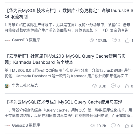
者
【华为云MySQL技术专栏】让数据库业务更稳定：详解TaurusDB S
QL限流机制
1. 背景介绍在实际生产环境中，尤其是在高并发的业务场景中，某些SQL语句
我
可能会对数据库性能产生严重的负面影响，具体表现如下：（1）复杂的查询操
作会占用大量资源，导致系统资源紧张;（2）可能会阻塞正常查询的执行，最终
GaussDB 数据库
的
我
137.8k
2
1
导致整体性能显著下降；（3）短时间出现突发流量，导致数据库瞬间过载，进
而影响系统的稳定性。在这些情况下，如果数据库的CPU资源被完全占用，所
有依赖该数据库的业务都会受到影响，尤其...
博
的
我
【云享新鲜】社区周刊·Vol.203-MySQL Query Cache使用与实
现；Karmada Dashboard 首个版本
客
论
的
我
基于MySQL 8.0.2代码对QC的使用与实现进行分享，介绍TaurusDB如何进行
优化；Karmada Dashboard 是一款专为 Karmada 用户设计的图形化界面工
具；华为云Serverless全新技能上线...
坛
圈
的
我
华为云社区精选
8.0k
0
0
子
直
的
我
【华为云MySQL技术专栏】MySQL Query Cache使用与实现
一、背景介绍查询缓存（Query cache，简称QC）是一种数据库优化技术，用
我
播
活
的
于存储查询结果，以便在相同查询再次执行时能够快速返回结果，而无需重新
执行查询。MySQL也有QC对应实现，但因其实现存在并发性能差、缓存命中
GaussDB 数据库
10.2k
0
0
率低等问题，该特性在MySQL 5.7.20标记为不推荐使用，在MySQL 8.0.3里被
我
动
关
的
删除。QC对于特定场景可以显著提升性能，TaurusDB保留QC并对其并发性能
进行了...