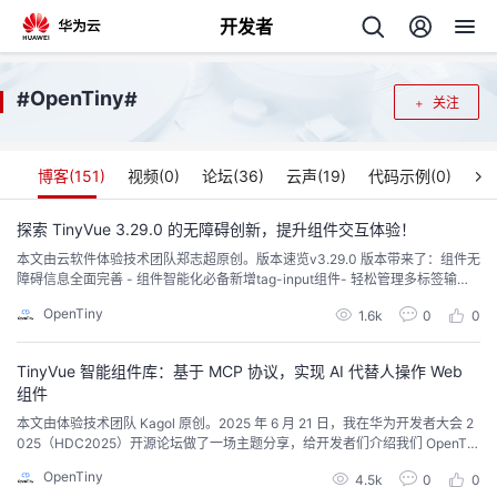
开发者
返
OpenTiny
#
#
关注
回
博客(
151
)
视频(
0
)
论坛(
36
)
云声(
19
)
代码示例(
0
)
探索 TinyVue 3.29.0 的无障碍创新，提升组件交互体验！
本文由云软件体验技术团队郑志超原创。版本速览v3.29.0 版本带来了：组件无
个
障碍信息全面完善 - 组件智能化必备新增tag-input组件- 轻松管理多标签输
入，灵活适配任意场景65+ Bug + 优化修复 - 稳定性大幅提升详细的 Release
OpenTiny
我
1.6k
0
0
人
Notes 请参考：https://github.com/opentiny/tiny-vue/releases/tag/v3.29.0
新贡献者...
TinyVue 智能组件库：基于 MCP 协议，实现 AI 代替人操作 Web
的
主
组件
本文由体验技术团队 Kagol 原创。2025 年 6 月 21 日，我在华为开发者大会 2
开
页
025（HDC2025）开源论坛做了一场主题分享，给开发者们介绍我们 OpenTin
y 团队基于 MCP 协议实现 AI 代替人操作 Web 组件的技术。传统的 Web 应用
OpenTiny
发
4.5k
0
0
都是由人来操作的，用户需要学习帮助文档，操作成本相对较高，如果能让 AI