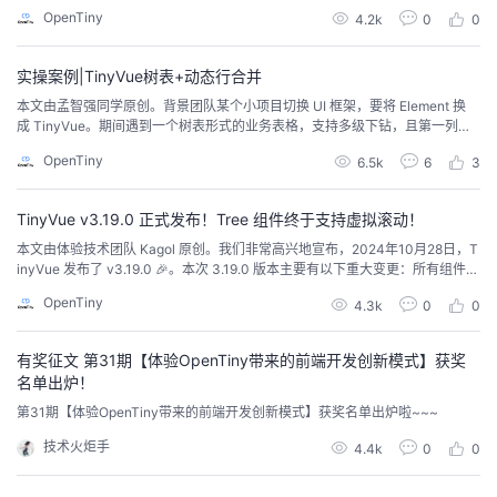
程插件，覆盖前端开发的整个链路，保证团队开发过程的一致性和可复制性。
OpenTiny
4.2k
0
0
源码：https://github.com/opentiny/tiny-cli/（欢迎 Star ⭐）官网：https://ope
ntiny.design/tin...
实操案例|TinyVue树表+动态行合并
本文由孟智强同学原创。背景团队某个小项目切换 UI 框架，要将 Element 换
成 TinyVue。期间遇到一个树表形式的业务表格，支持多级下钻，且第一列有
合并行。当初用 Element 实现这个表格时费了一些周折，料想 TinyVue 上场应
OpenTiny
6.5k
6
3
该也不轻松，谁曾想一上手才知道——这比 Element 实现容易多了！先上最终
效果图（表格内容已脱敏处理)：显示树表TinyVue 的表格组件支持树...
TinyVue v3.19.0 正式发布！Tree 组件终于支持虚拟滚动！
本文由体验技术团队 Kagol 原创。我们非常高兴地宣布，2024年10月28日，T
inyVue 发布了 v3.19.0 🎉。本次 3.19.0 版本主要有以下重大变更：所有组件全
面升级到 OpenTiny Design 新设计规范，UI 更美观、更符合现代审美。增加 V
OpenTiny
4.3k
0
0
irtualTree 虚拟树组件。增加 VirtualScrollBox 虚拟化容器组件。增加 Stick
y 粘性布局组...
有奖征文 第31期【体验OpenTiny带来的前端开发创新模式】获奖
名单出炉！
第31期【体验OpenTiny带来的前端开发创新模式】获奖名单出炉啦~~~
技术火炬手
4.4k
0
0