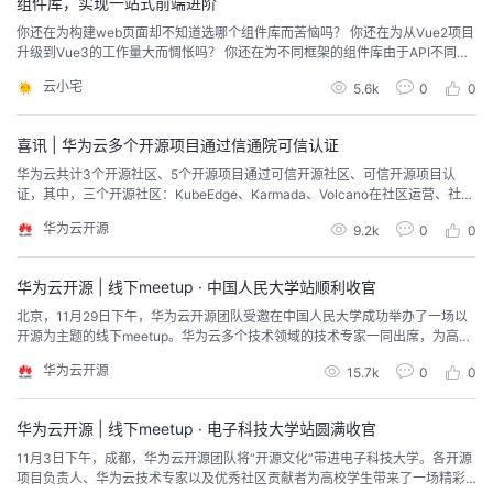
组件库，实现一站式前端进阶
你还在为构建web页面却不知道选哪个组件库而苦恼吗？ 你还在为从Vue2项目
升级到Vue3的工作量大而惆怅吗？ 你还在为不同框架的组件库由于API不同，
需要重复开发而薅头发吗？ 本期直播将聚焦于OpenTiny跨端、跨框架、跨版本
云小宅
5.6k
0
0
的TinyVue组件库，其中包含了无渲染Renderless设计理念的实现方式，以及
分析业务逻辑的思路及方法。让开发者能够通过一套代码在不同版本、不同框
架、不同终端...
喜讯 | 华为云多个开源项目通过信通院可信认证
华为云共计3个开源社区、5个开源项目通过可信开源社区、可信开源项目认
证，其中，三个开源社区：KubeEdge、Karmada、Volcano在社区运营、社区
治理与社区开发能力方面均获得了先进级评级。五个开源项目：华为云一键构
华为云开源
9.2k
0
0
建分布式云原生平台Kurator、云原生无代理服务网格Sermant、时序数据库op
enGemini、企业级前端组件库DevUI、OpenTiny Vue。
华为云开源 | 线下meetup · 中国人民大学站顺利收官
北京，11月29日下午，华为云开源团队受邀在中国人民大学成功举办了一场以
开源为主题的线下meetup。华为云多个技术领域的技术专家一同出席，为高校
学子带来了一场备受期待的演讲。本次议题涵盖了近来热度很高的AI大模型、
华为云开源
15.7k
0
0
互联网新浪潮Web3、常见的前端和时序数据库等领域，旨在为人大学生打造一
场定制型演讲，希望能够让高校学子更好、更全面地接收当代计算机前沿技术
知识。
华为云开源 | 线下meetup · 电子科技大学站圆满收官
11月3日下午，成都，华为云开源团队将“开源文化”带进电子科技大学。各开源
项目负责人、华为云技术专家以及优秀社区贡献者为高校学生带来了一场精彩