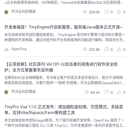
+云主机极简安装体验，5分钟搞定；TaurusDB全面兼容MySQL分区表的语法
和功能，支持更加丰富的分区方式和组合策略；带你4步完成在华为开发者空间
华为云社区精选
209.9k
0
0
云主机部署 DeepSeek 蒸馏模型...
开发者福音！TinyEngine开启新篇章，服务端Java版本正式开源~
本文由体验技术团队路延刚原创。 TinyEngine 低代码引擎简介低代码引擎是一
种通用的开发框架，通过对低代码平台系统常用的功能进行解构，将其划分为
多个功能模块，并为每个模块定义了相应的协议和开发范式，使得开发者可以
OpenTiny
220.8k
0
0
根据自身的业务需求，轻松定制开发出自己的低代码开发平台。TinyEngine 低
代码引擎作为低代码平台的底座，提供可视化搭建页面等基础能力，既可以通
过线上搭配组合使用，也可以通...
【云享新鲜】社区周刊·Vol.191-以攻击者的视角进行软件安全防
护；全方位掌握事务监听器
全新的ENS企业网络服务，专为政企客户的混合多态环境设计，致力于消除网
络孤岛和应用孤岛，为客户提供“一张网”的视角；华为云数据库GaussDB以16.
1%的市场份额，位列关系型数据库本地部署模式本土厂商第一名。这也是自20
华为云社区精选
64.4k
0
0
20上半年以来，GaussDB连续九次蝉联第一，持续领跑...
TinyPro Vue 1.1.0 正式发布：增加细粒度权限、页签模式、多级菜
单，支持Vite/Rspack/Farm等构建工具
本文由体验技术团队Kagol原创。为了提升前端开发效率，OpenTiny 提供了一
个跨平台的前端工程化 CLI 工具 TinyCLI，为开发者提供一系列开发套件及工