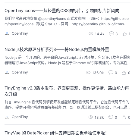
来帮我们操作，我们只需要在关键节点进行确认的动作即可，...
者
OpenTiny icons——超轻量的CSS图标库，引领图标库新风向
我们非常高兴地宣布 @opentiny/icons 正式发布啦！· 源码：https://github.co
m/opentiny/icons（欢迎 Star ⭐）· 官网：https://opentiny.github.io/icons· 图
我
标预览：https://opentiny.github.io/icons/browser-icons-baseOpenTiny Ico
OpenTiny
14.4k
3
1
ns 是 Open...
的
我
Node.js技术原理分析系列8——将Node.js内置模块外置
博
的
我
Node.js 是一个开源的、跨平台的JavaScript运行时环境，它允许开发者在服务
器端运行JavaScript代码。Node.js 是基于Chrome V8引擎构建的，专为高性
客
论
的
我
能、高并发的网络应用而设计，广泛应用于构建服务器端应用程序、网络应
OpenTiny
136.0k
0
0
用、命令行工具等。本系列将分为9篇文章为大家介绍 Node.js 技术原理：从调
试能力分析到内置模块新增，从性能分析工具 perf_hooks 的...
坛
圈
的
我
TinyEngine v2.3版本发布：界面更美观、操作更便捷、路由能力再
次升级
子
直
的
我
前言TinyEngine 低代码引擎使开发者能够定制低代码平台。它是低代码平台的
底座，提供可视化搭建页面等基础能力，既可以通过线上搭配组合，也可以通
我
播
活
的
过cli创建个人工程进行二次开发，实时定制出自己的低代码平台。适用于多场
OpenTiny
18.3k
0
0
景的低代码平台开发，如：资源编排、服务端渲染、模型驱动、移动端、大屏
端、页面编排等。近期，TinyEngine 正式推出 2.3 版本！继 2.2 版本通过嵌套
我
动
关
的
路由革新应用...
TinyVue 的 DatePicker 组件支持日期面板单独使用啦！