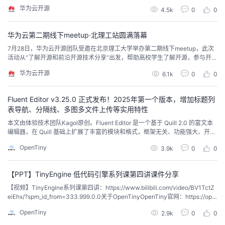
深刻的开源主题系列演讲并得到学生的一致好评，其中议题涵盖 “数据库、前
华为云开源
4.5k
0
0
端、微服务、边缘计算”等热门技术领域。
华为云第二期线下meetup·北理工站圆满落幕
7月28日，华为云开源团队受邀在北京理工大学举办第二期线下meetup，此次
活动从“了解开源和前沿开源技术分享”出发，帮助高校学生了解开源，参与开
源，同时通过技术分享与现场实操帮助高校学生加强对前沿开源技术的了解。
华为云开源
6.1k
0
0
Fluent Editor v3.25.0 正式发布！2025年第一个版本，增加标题列
表导航、分隔线、多图多文件上传等实用特性
本文由体验技术团队Kagol原创。Fluent Editor 是一个基于 Quill 2.0 的富文本
编辑器，在 Quill 基础上扩展了丰富的模块和格式，框架无关、功能强大、开箱
即用。源码：https://github.com/opentiny/fluent-editor/官网：https://openti
OpenTiny
3.9k
0
0
ny.github.io/fluent-editor/今天是2025年1月2日，也是...
【PPT】TinyEngine 低代码引擎系列课第四讲课件分享
【视频】TinyEngine系列课第四讲：https://www.bilibili.com/video/BV1TctZ
eiEhx/?spm_id_from=333.999.0.0关于OpenTinyOpenTiny官网：https://ope
ntiny.designTinyVue 源码：https://github.com/opentiny/tiny-vue（欢迎 Sta
OpenTiny
2.9k
0
0
r ⭐）TinyEn...