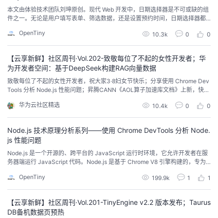
我
注
本文由体验技术团队刘坤原创。现代 Web 开发中，日期选择器是不可或缺的组
的
开
件之一。无论是用户填写表单、筛选数据，还是设置预约时间，日期选择器都
能提供便捷的操作体验。然而，在某些场景下，我们可能需要将日期面板单独
的
OpenTiny
Programs
发
10.3k
0
0
使用，例如在弹窗、浮层或抽屉中展示，以提升用户体验。DatePicker 组件全
新升级，支持日期面板单独使用！无论您是需要在复杂页面中嵌入日期选择
器，还是希望在特定场景下提供独立的日期...
支
者
【云享新鲜】社区周刊·Vol.202-致敬每位了不起的女性开发者；华
为开发者空间：基于DeepSeek构建RAG向量数据
持
致敬每位了不起的女性开发者，祝大家3·8妇女节快乐；分享使用 Chrome Dev
学
Tools 分析 Node.js 性能问题；昇腾CANN《AOL算子加速库文档》上新，快来
昇腾社区文档中心体验吧...
我
华为云社区精选
堂
10.4k
0
0
的
我
我
Node.js 技术原理分析系列——使用 Chrome DevTools 分析 Node.
js 性能问题
技
的
的
我
Node.js 是一个开源的、跨平台的 JavaScript 运行时环境，它允许开发者在服
务器端运行 JavaScript 代码。Node.js 是基于 Chrome V8 引擎构建的，专为
高性能、高并发的网络应用而设计，广泛应用于构建服务器端应用程序、网络
术
云
课
的
我
OpenTiny
199.9k
1
1
应用、命令行工具等。本系列将分为9篇文章为大家介绍 Node.js 技术原理：从
调试能力分析到内置模块新增，从性能分析工具 perf_h...
支
声
程
认
的
我
【云享新鲜】社区周刊·Vol.201-TinyEngine v2.2 版本发布；Taurus
DB备机数据页预热