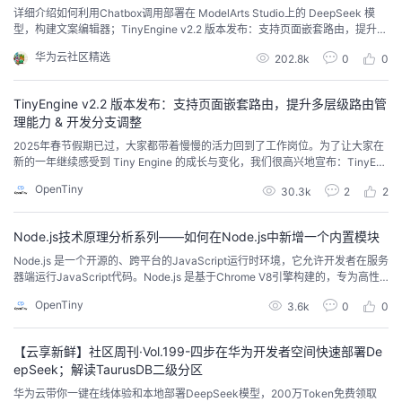
持
建
证
实
的
详细介绍如何利用Chatbox调用部署在 ModelArts Studio上的 DeepSeek 模
型，构建文案编辑器；TinyEngine v2.2 版本发布：支持页面嵌套路由，提升多
层级路由管理能力 & 开发分支调整...
议
验
收
华为云社区精选
202.8k
0
0
藏
TinyEngine v2.2 版本发布：支持页面嵌套路由，提升多层级路由管
理能力 & 开发分支调整
2025年春节假期已过，大家都带着慢慢的活力回到了工作岗位。为了让大家在
新的一年继续感受到 Tiny Engine 的成长与变化，我们很高兴地宣布：TinyEng
ine v2.2版本正式发布！本次更新带来了重要的功能增强——页面支持嵌套路
OpenTiny
30.3k
2
2
由，让开发者在构建复杂应用时更加得心应手。接下来，我们将详细介绍该版
本的几大亮点与改进 v2.2.0变更特性概览页面支持嵌套路由，出码支持多层级
路由嵌套结构...
Node.js技术原理分析系列——如何在Node.js中新增一个内置模块
Node.js 是一个开源的、跨平台的JavaScript运行时环境，它允许开发者在服务
器端运行JavaScript代码。Node.js 是基于Chrome V8引擎构建的，专为高性
能、高并发的网络应用而设计，广泛应用于构建服务器端应用程序、网络应
OpenTiny
3.6k
0
0
用、命令行工具等。本系列将分为9篇文章为大家介绍 Node.js 技术原理：从调
试能力分析到内置模块新增，从性能分析...
【云享新鲜】社区周刊·Vol.199-四步在华为开发者空间快速部署De
epSeek；解读TaurusDB二级分区
华为云带你一键在线体验和本地部署DeepSeek模型，200万Token免费领取