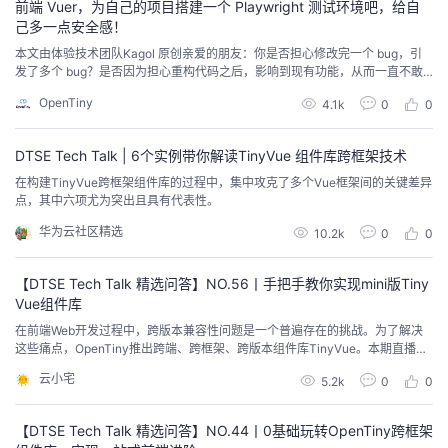
前端 Vuer，为自己的项目搭建一个 Playwright 测试环境吧，给自
己多一点安全感！
本文由体验技术团队Kagol 原创亲爱的朋友：你是否担心修改完一个 bug，引
发了多个 bug？是否因为担心重构代码之后，影响到现有功能，从而一直不敢
对现有代码进行优化，只能不断用 if/else 叠加功能？你是否担心增加的新特性
OpenTiny
4.1k
0
0
影响到其他模块的功能，从而花大量时间反复进行手工测试，确保万无一失，
却依然在上线前，胆战心惊、如履薄冰？如果你有以上困扰，推荐大家使用一
款 E2E 测试神器：Pla...
DTSE Tech Talk | 6个实例带你解读TinyVue 组件库跨框架技术
在构建TinyVue跨框架组件库的过程中，集中攻克了多个Vue框架间的关键差异
点，其中六项尤为突出且具有代表性。
华为云社区精选
10.2k
0
0
【DTSE Tech Talk 精选问答】NO.56丨手把手教你实现mini版Tiny
Vue组件库
在前端Web开发过程中，跨版本兼容性问题是一个普遍存在的挑战。为了解决
这些痛点，OpenTiny推出跨端、跨框架、跨版本组件库TinyVue。本期直播聚
焦于华为云的前端开源组件库TinyVue，通过mini版TinyVue的代码实践与大家
云小宅
5.2k
0
0
共同深入解读Vue2/Vue3不同版本间的差异。这对于提升用户体验，减低维护
成本，提升开发者技术洞察有重要意义。
【DTSE Tech Talk 精选问答】NO.44丨0基础玩转OpenTiny跨框架