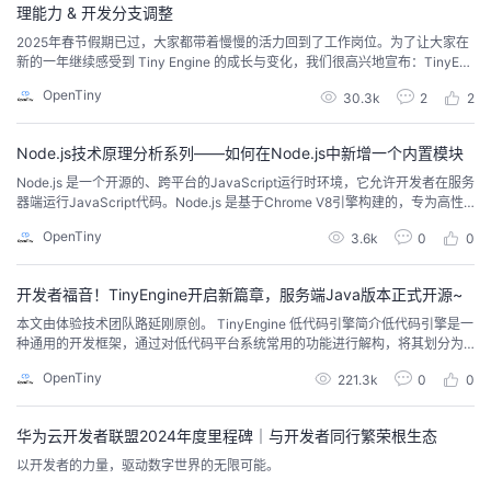
理能力 & 开发分支调整
我
注
的
开
2025年春节假期已过，大家都带着慢慢的活力回到了工作岗位。为了让大家在
新的一年继续感受到 Tiny Engine 的成长与变化，我们很高兴地宣布：TinyEng
的
Programs
发
ine v2.2版本正式发布！本次更新带来了重要的功能增强——页面支持嵌套路
OpenTiny
30.3k
2
2
由，让开发者在构建复杂应用时更加得心应手。接下来，我们将详细介绍该版
本的几大亮点与改进 v2.2.0变更特性概览页面支持嵌套路由，出码支持多层级
支
者
路由嵌套结构...
Node.js技术原理分析系列——如何在Node.js中新增一个内置模块
持
Node.js 是一个开源的、跨平台的JavaScript运行时环境，它允许开发者在服务
学
器端运行JavaScript代码。Node.js 是基于Chrome V8引擎构建的，专为高性
能、高并发的网络应用而设计，广泛应用于构建服务器端应用程序、网络应
我
OpenTiny
堂
3.6k
0
0
用、命令行工具等。本系列将分为9篇文章为大家介绍 Node.js 技术原理：从调
试能力分析到内置模块新增，从性能分析...
的
我
我
开发者福音！TinyEngine开启新篇章，服务端Java版本正式开源~
本文由体验技术团队路延刚原创。 TinyEngine 低代码引擎简介低代码引擎是一
技
的
种通用的开发框架，通过对低代码平台系统常用的功能进行解构，将其划分为
的
我
多个功能模块，并为每个模块定义了相应的协议和开发范式，使得开发者可以
OpenTiny
221.3k
0
0
根据自身的业务需求，轻松定制开发出自己的低代码开发平台。TinyEngine 低
术
云
课
的
我
代码引擎作为低代码平台的底座，提供可视化搭建页面等基础能力，既可以通
过线上搭配组合使用，也可以通...
华为云开发者联盟2024年度里程碑｜与开发者同行繁荣根生态
支
声
程
认
的
我
以开发者的力量，驱动数字世界的无限可能。