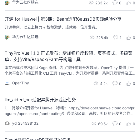
华为云社区精选
持
建
233.2k
0
0
证
实
的
议
验
收
开源 for Huawei | 第3期：Beam适配GaussDB实践经验分享
开源共创，以云上算力 + 权益激励，成就每一位开发者。
藏
华为云社区精选
228.4k
1
0
TinyPro Vue 1.1.0 正式发布：增加细粒度权限、页签模式、多级菜
单，支持Vite/Rspack/Farm等构建工具
本文由体验技术团队Kagol原创。为了提升前端开发效率，OpenTiny 提供了一
个跨平台的前端工程化 CLI 工具 TinyCLI，为开发者提供一系列开发套件及工
程插件，覆盖前端开发的整个链路，保证团队开发过程的一致性和可复制性。
OpenTiny
4.2k
0
0
源码：https://github.com/opentiny/tiny-cli/（欢迎 Star ⭐）官网：https://ope
ntiny.design/tin...
llm_aided_ocr适配昇腾开源验证任务
1. 背景介绍开源for Huawei（参考：https://developer.huaweicloud.com/pr
ograms/opensource/contributing/）通过和公司、高校、社区的开发者合作，
完成鲲鹏、昇腾、欧拉、鸿蒙、高斯、云服务等与开源软件的适配开发，帮助
yd_254538132
69.5k
0
0
繁荣Huawei的基础生态，同时让开源软件能够更加简单、高效的运行于华为云
上。开始之前，开发者可以下...
TinyId适配GaussDB开源开发任务