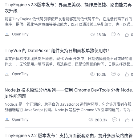
TinyEngine v2.3版本发布：界面更美观、操作更便捷、路由能力再
者
次升级
前言TinyEngine 低代码引擎使开发者能够定制低代码平台。它是低代码平台的
底座，提供可视化搭建页面等基础能力，既可以通过线上搭配组合，也可以通
我
过cli创建个人工程进行二次开发，实时定制出自己的低代码平台。适用于多场
OpenTiny
18.3k
0
0
景的低代码平台开发，如：资源编排、服务端渲染、模型驱动、移动端、大屏
的
我
端、页面编排等。近期，TinyEngine 正式推出 2.3 版本！继 2.2 版本通过嵌套
路由革新应用...
TinyVue 的 DatePicker 组件支持日期面板单独使用啦！
博
的
我
本文由体验技术团队刘坤原创。现代 Web 开发中，日期选择器是不可或缺的组
件之一。无论是用户填写表单、筛选数据，还是设置预约时间，日期选择器都
客
论
的
我
能提供便捷的操作体验。然而，在某些场景下，我们可能需要将日期面板单独
OpenTiny
10.3k
0
0
使用，例如在弹窗、浮层或抽屉中展示，以提升用户体验。DatePicker 组件全
新升级，支持日期面板单独使用！无论您是需要在复杂页面中嵌入日期选择
坛
圈
的
我
器，还是希望在特定场景下提供独立的日期...
Node.js 技术原理分析系列——使用 Chrome DevTools 分析 Node.
js 性能问题
子
直
的
我
Node.js 是一个开源的、跨平台的 JavaScript 运行时环境，它允许开发者在服
务器端运行 JavaScript 代码。Node.js 是基于 Chrome V8 引擎构建的，专为
我
播
活
的
高性能、高并发的网络应用而设计，广泛应用于构建服务器端应用程序、网络
OpenTiny
200.3k
1
1
应用、命令行工具等。本系列将分为9篇文章为大家介绍 Node.js 技术原理：从
调试能力分析到内置模块新增，从性能分析工具 perf_h...
我
动
关
的
TinyEngine v2.2 版本发布：支持页面嵌套路由，提升多层级路由管