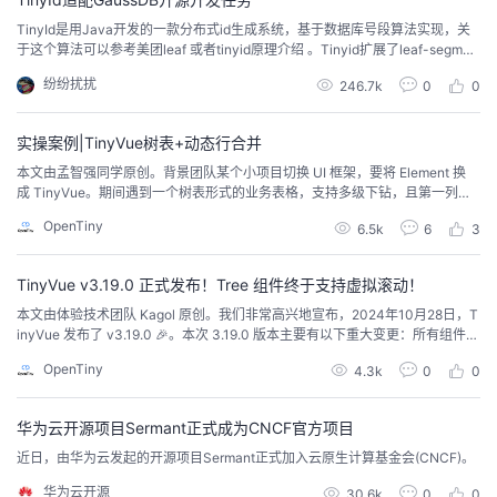
TinyId是用Java开发的一款分布式id生成系统，基于数据库号段算法实现，关
于这个算法可以参考美团leaf 或者tinyid原理介绍 。Tinyid扩展了leaf-segmen
t算法，支持了多db(master)，同时提供了java-client(sdk)使id生成本地化，获
纷纷扰扰
246.7k
0
0
得了更好的性能与可用性
实操案例|TinyVue树表+动态行合并
本文由孟智强同学原创。背景团队某个小项目切换 UI 框架，要将 Element 换
成 TinyVue。期间遇到一个树表形式的业务表格，支持多级下钻，且第一列有
合并行。当初用 Element 实现这个表格时费了一些周折，料想 TinyVue 上场应
OpenTiny
6.5k
6
3
该也不轻松，谁曾想一上手才知道——这比 Element 实现容易多了！先上最终
效果图（表格内容已脱敏处理)：显示树表TinyVue 的表格组件支持树...
TinyVue v3.19.0 正式发布！Tree 组件终于支持虚拟滚动！
本文由体验技术团队 Kagol 原创。我们非常高兴地宣布，2024年10月28日，T
inyVue 发布了 v3.19.0 🎉。本次 3.19.0 版本主要有以下重大变更：所有组件全
面升级到 OpenTiny Design 新设计规范，UI 更美观、更符合现代审美。增加 V
OpenTiny
4.3k
0
0
irtualTree 虚拟树组件。增加 VirtualScrollBox 虚拟化容器组件。增加 Stick
y 粘性布局组...
华为云开源项目Sermant正式成为CNCF官方项目
近日，由华为云发起的开源项目Sermant正式加入云原生计算基金会(CNCF)。
华为云开源
30.6k
0
0