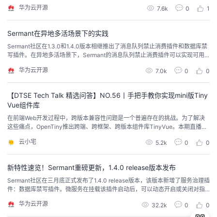
是使用体验都得到了有效提升。欢迎大家试用openGemini，提出您宝贵的优化
华为云开源
7.6k
0
1
意见。
Sermant在异地多活场景下的实践
Sermant社区在1.3.0和1.4.0版本相继推出了消息队列禁止消费插件和数据库禁
写插件。在异地多活场景下，Sermant的消息队列禁止消费插件可以实现可用
区故障时消息队列的切流问题，让正常可用区的消费者消费数据；数据库禁写
华为云开源
7.0k
0
0
插件则用于禁止写入指定的数据库，防止发生数据冲突问题。以上两个插件分
别解决了异地多活场景下的故障切流和保护数据一致性问题。
【DTSE Tech Talk 精选问答】NO.56丨手把手教你实现mini版Tiny
Vue组件库
在前端Web开发过程中，跨版本兼容性问题是一个普遍存在的挑战。为了解决
这些痛点，OpenTiny推出跨端、跨框架、跨版本组件库TinyVue。本期直播聚
焦于华为云的前端开源组件库TinyVue，通过mini版TinyVue的代码实践与大家
云小宅
5.2k
0
0
共同深入解读Vue2/Vue3不同版本间的差异。这对于提升用户体验，减低维护
成本，提升开发者技术洞察有重要意义。
新特性速览！Sermant重磅更新，1.4.0 release版本发布
Sermant社区在三月底正式发布了1.4.0 release版本，该版本新增了服务治理插
件：数据库禁写插件。微服务在挂载该插件启动后，可以动态开启或关闭对指
定数据库的禁止写入能力，目前支持MySQL、MongoDB、PostgreSQL和Ope
华为云开源
32.2k
0
0
nGauss数据库。除此之外，本次版本更新还对路由插件进行了提升，现已支持
Dubbo3.x版本。