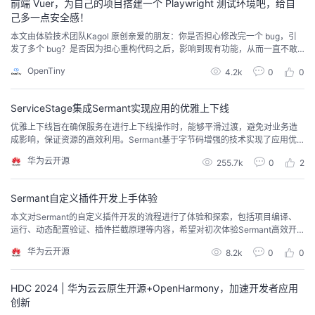
前端 Vuer，为自己的项目搭建一个 Playwright 测试环境吧，给自
己多一点安全感！
本文由体验技术团队Kagol 原创亲爱的朋友：你是否担心修改完一个 bug，引
发了多个 bug？是否因为担心重构代码之后，影响到现有功能，从而一直不敢
对现有代码进行优化，只能不断用 if/else 叠加功能？你是否担心增加的新特性
OpenTiny
4.2k
0
0
影响到其他模块的功能，从而花大量时间反复进行手工测试，确保万无一失，
却依然在上线前，胆战心惊、如履薄冰？如果你有以上困扰，推荐大家使用一
款 E2E 测试神器：Pla...
ServiceStage集成Sermant实现应用的优雅上下线
优雅上下线旨在确保服务在进行上下线操作时，能够平滑过渡，避免对业务造
成影响，保证资源的高效利用。Sermant基于字节码增强的技术实现了应用优
雅上下线能力，应用发布与运维平台ServiceStage通过集成Sermant使得应用
华为云开源
255.7k
0
2
在进行持续发布时实现无侵入式地优雅上下线。
Sermant自定义插件开发上手体验
本文对Sermant的自定义插件开发的流程进行了体验和探索，包括项目编译、
运行、动态配置验证、插件拦截原理等内容，希望对初次体验Sermant高效开
发插件的开发者有所帮助。
华为云开源
8.2k
0
0
HDC 2024 | 华为云云原生开源+OpenHarmony，加速开发者应用
创新