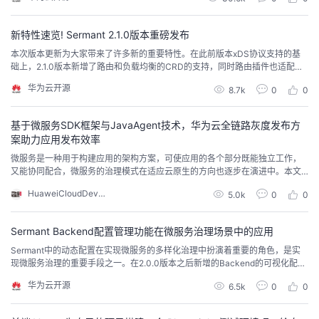
新特性速览! Sermant 2.1.0版本重磅发布
本次版本更新为大家带来了许多新的重要特性。在此前版本xDS协议支持的基
础上，2.1.0版本新增了路由和负载均衡的CRD的支持，同时路由插件也适配了
当前的xDS协议。此外新增了RocketMQ灰度发布插件，首次支持了消息队列
华为云开源
8.7k
0
0
的灰度发布；用户体验上，我们对Backend的Agent管理功能再次进行了完
善，现在可以直接在Backend上直接对插件进行动态热插拔。
基于微服务SDK框架与JavaAgent技术，华为云全链路灰度发布方
案助力应用发布效率
微服务是一种用于构建应用的架构方案，可使应用的各个部分既能独立工作，
又能协同配合，微服务的治理模式在适应云原生的方向也逐步在演进中。本文
以汽车行业DMS系统在微服务应用发布时面临的挑战为切入点，介绍了基于微
HuaweiCloudDeveloper
5.0k
0
0
服务SDK框架与JavaAgent技术的全链路灰度发布，整体方案能够有效提升微
服务应用发布的效率。
Sermant Backend配置管理功能在微服务治理场景中的应用
Sermant中的动态配置在实现微服务的多样化治理中扮演着重要的角色，是实
现微服务治理的重要手段之一。在2.0.0版本之后新增的Backend的可视化配置
管理功能给Sermant的微服务动态治理带来了极大的便利性，Backend从观测
华为云开源
6.5k
0
0
变成了观测和管控一体化的平台，提升了Sermant使用者的服务治理体验