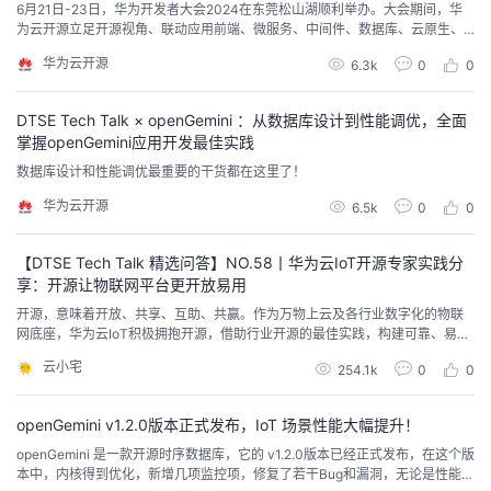
6月21日-23日，华为开发者大会2024在东莞松山湖顺利举办。大会期间，华
为云开源立足开源视角、联动应用前端、微服务、中间件、数据库、云原生、
基础设施、端云协同等多个技术领域，邀请内外部专家通过专题论坛进行深度
华为云开源
6.3k
0
0
技术解读和实践案例分享，结合生动有趣的实操活动、1V1产品体验与交流，汇
聚全国各地的开发者与伙伴，共同探讨技术开源的持续创新与生态发展。
DTSE Tech Talk × openGemini ：从数据库设计到性能调优，全面
掌握openGemini应用开发最佳实践
数据库设计和性能调优最重要的干货都在这里了！
华为云开源
6.5k
0
0
【DTSE Tech Talk 精选问答】NO.58丨华为云IoT开源专家实践分
享：开源让物联网平台更开放易用
开源，意味着开放、共享、互助、共赢。作为万物上云及各行业数字化的物联
网底座，华为云IoT积极拥抱开源，借助行业开源的最佳实践，构建可靠、易用
的物联网平台，并通过开放南北向SDK，助力开发者快速构建物联网应用。本
云小宅
254.1k
0
0
期直播，华为云IoT开源专家、物联网平台资深“程序猿”张俭，带你了解华为云I
oT的开源生态，并手把手教你玩转开源社区！
openGemini v1.2.0版本正式发布，IoT 场景性能大幅提升！
openGemini 是一款开源时序数据库，它的 v1.2.0版本已经正式发布，在这个版
本中，内核得到优化，新增几项监控项，修复了若干Bug和漏洞，无论是性能还