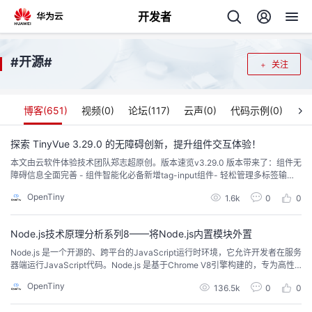
开发者
返
开源
#
#
关注
回
博客(
651
)
视频(
0
)
论坛(
117
)
云声(
0
)
代码示例(
0
)
探索 TinyVue 3.29.0 的无障碍创新，提升组件交互体验！
本文由云软件体验技术团队郑志超原创。版本速览v3.29.0 版本带来了：组件无
个
障碍信息全面完善 - 组件智能化必备新增tag-input组件- 轻松管理多标签输
入，灵活适配任意场景65+ Bug + 优化修复 - 稳定性大幅提升详细的 Release
OpenTiny
我
1.6k
0
0
人
Notes 请参考：https://github.com/opentiny/tiny-vue/releases/tag/v3.29.0
新贡献者...
的
Node.js技术原理分析系列8——将Node.js内置模块外置
主
Node.js 是一个开源的、跨平台的JavaScript运行时环境，它允许开发者在服务
器端运行JavaScript代码。Node.js 是基于Chrome V8引擎构建的，专为高性
开
页
能、高并发的网络应用而设计，广泛应用于构建服务器端应用程序、网络应
OpenTiny
136.5k
0
0
用、命令行工具等。本系列将分为9篇文章为大家介绍 Node.js 技术原理：从调
发
试能力分析到内置模块新增，从性能分析工具 perf_hooks 的...