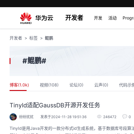
开发者
开发
活动
Prog
开发者
标签
鲲鹏
鲲鹏
#
#
博客(
1.0k
)
视频(
108
)
论坛(
0
)
云声(
0
)
代码示例
TinyId适配GaussDB开源开发任务
纷纷扰扰
发表于2024-11-28 19:51:36
246472
0
TinyId是用Java开发的一款分布式id生成系统，基于数据库号段算法实现，