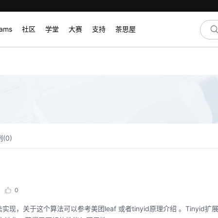
rams
社区
学堂
大赛
支持
茶思屋
(
0
)
0
关于这个算法可以参考美团leaf 或者tinyid原理介绍 。Tinyid扩展了le