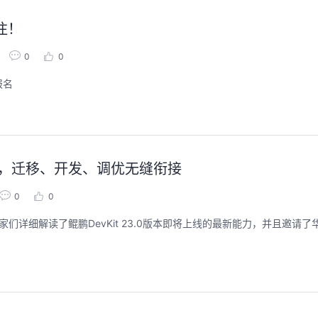
注！
0
0
报名
版本，迁移、开发、调优无缝衔接
0
0
术专家们详细解读了鲲鹏DevKit 23.0版本即将上线的最新能力，并且邀请