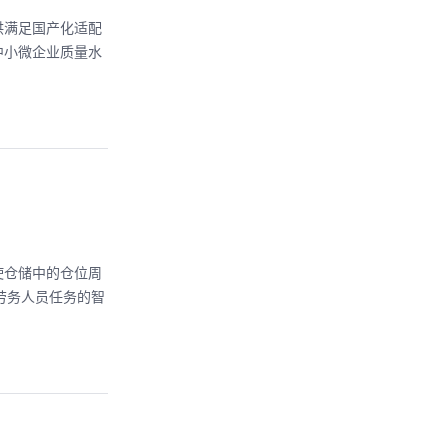
供满足国产化适配
中小微企业质量水
使仓储中的仓位周
劳务人员任务的智