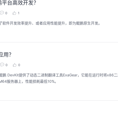
鲲鹏平台高效开发？
0
1
获得了软件开发效率提升、或者应用性能提升，即为鲲鹏原生开发。
码应用？
0
0
 DevKit提供了动态二进制翻译工具ExaGear，它能在运行时将x86
M64服务器上，性能损耗最低10%。
？