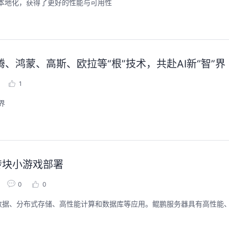
使id生成本地化，获得了更好的性能与可用性
聚开发者之力，创具身新未来
用码道，让你的AI
鸿蒙、高斯、欧拉等“根”技术，共赴AI新‘’智”界
圈
2026/07/23 周四 15:00-17:00
张豪杰/程文/王军/刘新春/黄钦开 /张晓天
1
2026/08/04 周二 19:00-
林华鼎-华为云AI开发者
本次华为云具身智能开发平台CloudRobo培训
界
面向具身智能开发者，带您全流程体验机器人
从入门 · 到做AI应用 · 
本体R2C小时级接入、环境重建与轨迹生成仿
程，只教用AI · 零代码
真数据生产、PB级数据管理、数据评测、模型
耀 · 每课人人动手实操
训推、强化学习和Benchmark一键评测等功
能，并体验业界主流具身模型应用。
回顾中
回顾中
砖块小游戏部署
0
0
数据、分布式存储、高性能计算和数据库等应用。鲲鹏服务器具有高性能