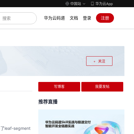
中国站
华为云App
华为云码道
文档
登录
注册
关注
写博客
我要发帖
推荐直播
af-segment