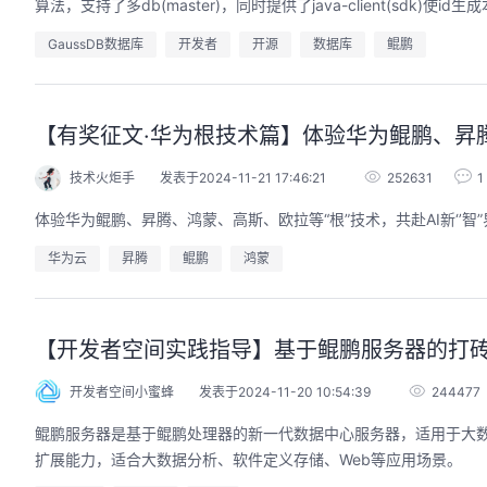
算法，支持了多db(master)，同时提供了java-client(sdk)
GaussDB数据库
开发者
开源
数据库
鲲鹏
的AI作品三步上朋友
华为云码道Skill实战与极速交付，
【有奖征文·华为根技术篇】体验华为鲲鹏、昇腾、
圈
智能开发全链路实战
技术火炬手
发表于2024-11-21 17:46:21
252631
1
9:00-20:00
2026/07/22 周三 19:00-21:00
开发者运营负责人
王一男-华为云码道产品规划专家；李炎-华为云码道产品专家；姜浩-华为云HCDG核心组成员
体验华为鲲鹏、昇腾、鸿蒙、高斯、欧拉等“根”技术，共赴AI新‘’智”
用 · 到企业级开发。不教编
直播深度解读华为云码道6月产品新特性，从S
零代码、有产出、能带走、可炫
kill市场安装专家技能，带你零距离体验从需
华为云
昇腾
鲲鹏
鸿蒙
操
求，开发，审查，重构全链路闭环的开发过
程。从零构建并交付一个完整项目，让您体验
从代码提交到服务上线的“极速”之旅。
回顾中
【开发者空间实践指导】基于鲲鹏服务器的打
开发者空间小蜜蜂
发表于2024-11-20 10:54:39
244477
鲲鹏服务器是基于鲲鹏处理器的新一代数据中心服务器，适用于大
扩展能力，适合大数据分析、软件定义存储、Web等应用场景。