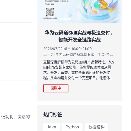
作品三步上朋友
华为云码道Skill实战与极速交付，
智能开发全链路实战
20:00
2026/07/22 周三 19:00-21:00
运营负责人
王一男-华为云码道产品规划专家；李炎-华为云码道产品专家；姜浩-华为云HCDG核心组成员
到企业级开发。不教编
直播深度解读华为云码道6月产品新特性，从S
、有产出、能带走、可炫
kill市场安装专家技能，带你零距离体验从需
求，开发，审查，重构全链路闭环的开发过
程。从零构建并交付一个完整项目，让您体验
从代码提交到服务上线的“极速”之旅。
回顾中
热门标签
、低功耗、灵活的
Java
Python
数据结构