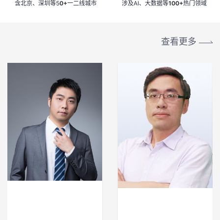
含北京、深圳等5
0+
一二线城市
涉及AI、大数据等
100+
热门领域
的
Programs
发
者
专家展示
HCDE使命
支
者
查看更多
我
持
学
的
我
我
堂
博
的
我
的
我
客
论
的
我
我
技
的
坛
圈
的
我
的
我
术
云
子
直
的
我
课
的
我
支
声
播
活
的
程
认
的
我
持
建
动
关
证
实
的