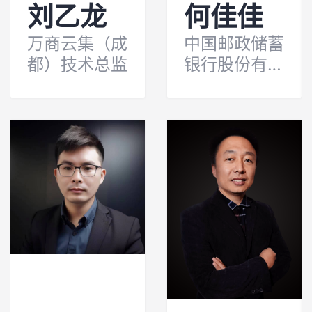
刘乙龙
何佳佳
议
注
验
收
万商云集（成
中国邮政储蓄
藏
都）技术总监
银行股份有限
公司架构师