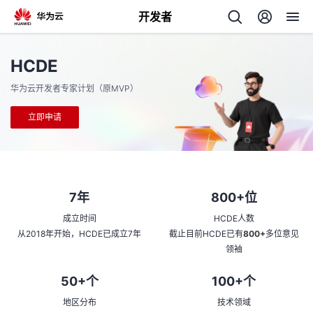
开发者
返
HCDE
回
华为云开发者专家计划（原MVP）
立即申请
个
7年
800+位
我
人
成立时间
HCDE人数
我
的
主
从2018年开始，HCDE已成立7年
截止目前HCDE已有
800+
多位意见
领袖
我
的
开
页
50+个
100+个
我
的
开
发
地区分布
技术领域