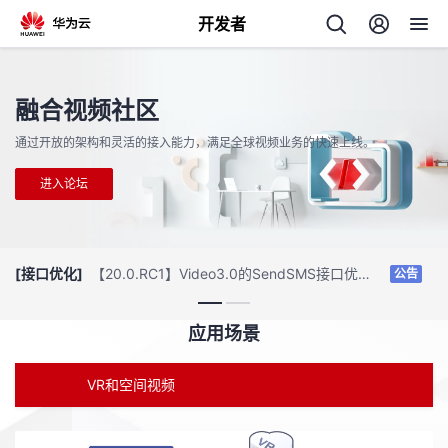
开发者
返
回
融合视频社区
通过开放的架构和灵活的接入能力，满足全球视频业务的快速上线。
进入论坛
个
[接口优化]
【20.0.RC1】Video3.0的SendSMS接口优化公告 2019-05-11
[
公告
我
人
应用场景
的
主
开
页
VR和空间视频
发