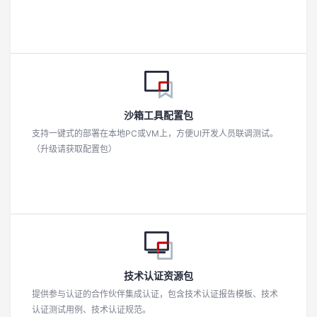
持
建
证
实
的
议
验
收
藏
沙箱工具配置包
支持一键式的部署在本地PC或VM上，方便UI开发人员联调测试。
（升级请获取配置包）
技术认证资源包
提供参与认证的合作伙伴集成认证，包含技术认证报告模板、技术
认证测试用例、技术认证规范。