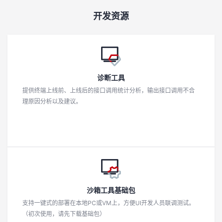
我
注
的
开
开发资源
的
Programs
发
支
者
诊断工具
持
学
提供终端上线前、上线后的接口调用统计分析，输出接口调用不合
理原因分析以及建议。
我
堂
的
我
我
技
的
的
我
术
云
课
的
我
沙箱工具基础包
支
声
支持一键式的部署在本地PC或VM上，方便UI开发人员联调测试。
程
认
的
我
（初次使用，请先下载基础包）