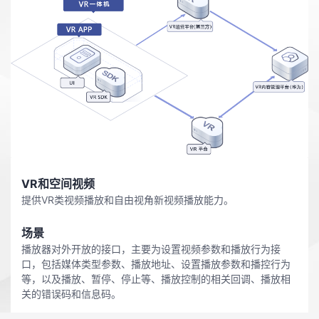
者
我
的
我
博
的
我
客
论
的
我
VR和空间视频
坛
圈
的
我
提供VR类视频播放和自由视角新视频播放能力。
子
直
的
我
场景
播放器对外开放的接口，主要为设置视频参数和播放行为接
口，包括媒体类型参数、播放地址、设置播放参数和播控行为
我
播
活
的
等，以及播放、暂停、停止等、播放控制的相关回调、播放相
关的错误码和信息码。
我
动
关
的