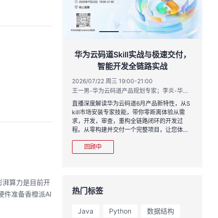
作品三步上朋友
华为云码道Skill实战与极速交付，
智能开发全链路实战
20:00
2026/07/22 周三 19:00-21:00
运营负责人
王一男-华为云码道产品规划专家；李炎-华为云码道产品专家；姜浩-华为云HCDG核心组成员
到企业级开发。不教编
直播深度解读华为云码道6月产品新特性，从S
、有产出、能带走、可炫
kill市场安装专家技能，带你零距离体验从需
求，开发，审查，重构全链路闭环的开发过
程。从零构建并交付一个完整项目，让您体验
从代码提交到服务上线的“极速”之旅。
回顾中
S澎湃算力是目前开
热门标签
硬件准备香橙派AI
Java
Python
数据结构