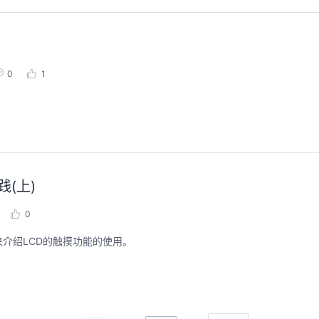
0
1
践(上)
0
介绍LCD的触摸功能的使用。