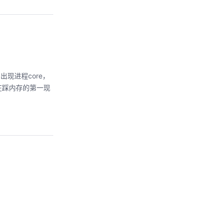
现进程core，
在踩内存的第一现