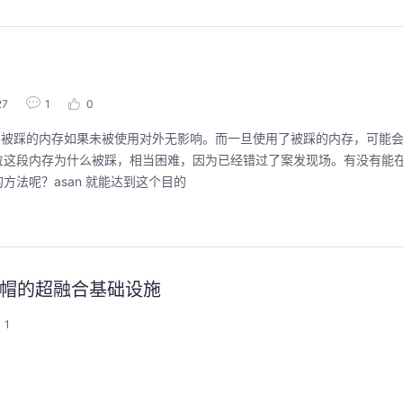
27
1
0
，被踩的内存如果未被使用对外无影响。而一旦使用了被踩的内存，可能会出
位这段内存为什么被踩，相当困难，因为已经错过了案发现场。有没有能
法呢？asan 就能达到这个目的
-红帽的超融合基础设施
1