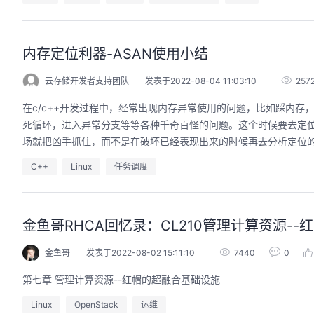
内存定位利器-ASAN使用小结
云存储开发者支持团队
发表于2022-08-04 11:03:10
257
在c/c++开发过程中，经常出现内存异常使用的问题，比如踩内存
死循环，进入异常分支等等各种千奇百怪的问题。这个时候要去定
场就把凶手抓住，而不是在破坏已经表现出来的时候再去分析定位的方
C++
Linux
任务调度
金鱼哥RHCA回忆录：CL210管理计算资源-
金鱼哥
发表于2022-08-02 15:11:10
7440
0
第七章 管理计算资源--红帽的超融合基础设施
Linux
OpenStack
运维