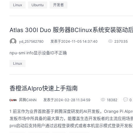
Linux
Ubuntu
开发者
Atlas 300I Duo 服务器BClinux系统安装驱动
的AI作品三步上朋友
华为云码道Skill实战与极速交付，
圈
智能开发全链路实战
yd_257562780
发表于2024-11-05 14:37:40
237035
9:00-20:00
2026/07/22 周三 19:00-21:00
npu-smi info显示设备ID不正确
开发者运营负责人
王一男-华为云码道产品规划专家；李炎-华为云码道产品专家；姜浩-华为云HCDG核心组成员
用 · 到企业级开发。不教编
直播深度解读华为云码道6月产品新特性，从S
Linux
零代码、有产出、能带走、可炫
kill市场安装专家技能，带你零距离体验从需
操
求，开发，审查，重构全链路闭环的开发过
程。从零构建并交付一个完整项目，让您体验
从代码提交到服务上线的“极速”之旅。
香橙派AIpro快速上手指南
回顾中
昇腾CANN
发表于2024-02-28 11:34:59
18382
0
1 前言作为业界首款基于昇腾深度研发的AI开发板，Orange Pi 
发板市场中所具备的最大算力，能覆盖生态开发板者的主流应用场景，
pro启动后支持用户通过远程登录模式或者本机显示模式登录开发板推