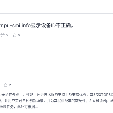
后npu-smi info显示设备ID不正确。
聚开发者之力，创具身新未来
用码道，让你的AI
圈
0
0
2026/07/23 周四 15:00-17:00
张豪杰/程文/王军/刘新春/黄钦开 /张晓天
2026/08/04 周二 19:00-
林华鼎-华为云AI开发者
本次华为云具身智能开发平台CloudRobo培训
面向具身智能开发者，带您全流程体验机器人
从入门 · 到做AI应用 · 
本体R2C小时级接入、环境重建与轨迹生成仿
程，只教用AI · 零代码
真数据生产、PB级数据管理、数据评测、模型
耀 · 每课人人动手实操
训推、强化学习和Benchmark一键评测等功
能，并体验业界主流具身模型应用。
回顾中
回顾中
2
AIpro无论在外观上、性能上还是技术服务支持上都非常优秀，其8/20TOP
让用户实践各种创新场景，并为其提供配套的软硬件。2 香橙派AIpro
理任务，此处可根据...