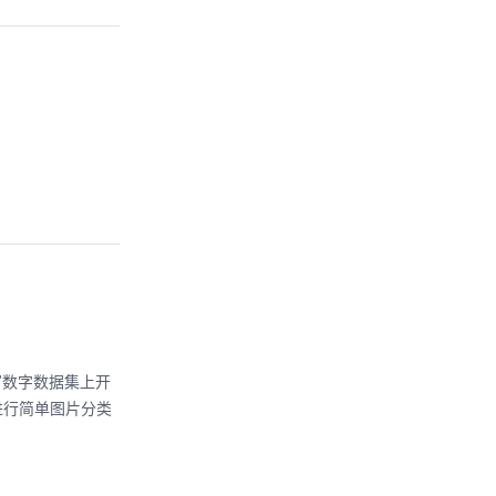
T手写数字数据集上开
e进行简单图片分类