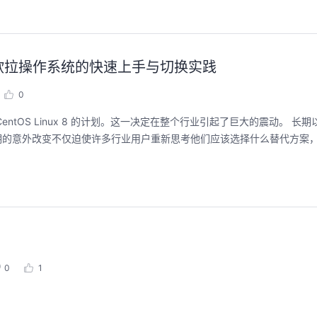
为云欧拉操作系统的快速上手与切换实践
0
 7和 CentOS Linux 8 的计划。这一决定在整个行业引起了巨大的震动。 长期以
周期的意外改变不仅迫使许多行业用户重新思考他们应该选择什么替代方案
0
1