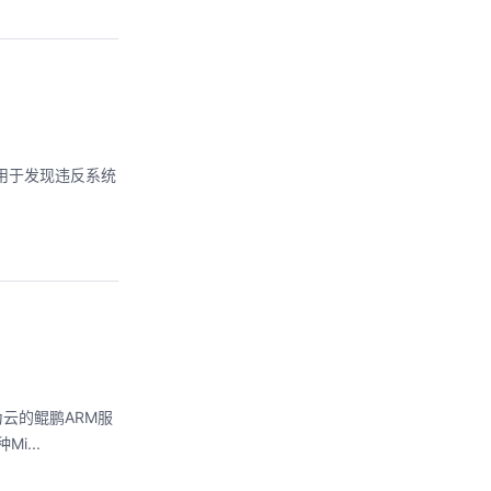
以用于发现违反系统
于华为云的鲲鹏ARM服
Mi...