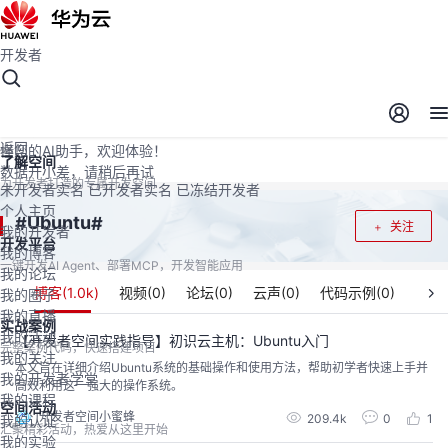
开发者
开发者空间
开发者空间
开发平台
精选服务
云宝助手
返回
懂您的AI助手，欢迎体验！
了解空间
数据开小差，请稍后再试
为开发者打造的专属开发空间
未开发者实名
已开发者实名
已冻结开发者
个人主页
Ubuntu
#
#
关注
我的开发者
开发平台
我的博客
一键开发AI Agent、部署MCP，开发智能应用
我的论坛
博客(
1.0k
)
视频(
0
)
论坛(
0
)
云声(
0
)
代码示例(
0
)
我的圈子
我的直播
实战案例
我的活动
【开发者空间实践指导】初识云主机：Ubuntu入门
完整案例代码，快速搭建项目
我的关注
本文旨在详细介绍Ubuntu系统的基础操作和使用方法，帮助初学者快速上手并
我的开发者学堂
高效利用这一强大的操作系统。
我的课程
空间活动
开发者空间小蜜蜂
209.4k
0
1
我的认证
汇聚精彩活动，热爱从这里开始
我的实验