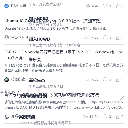
发。这个板子是一个Intel I3的工控板。也就是一款电脑主板，CPU、SSD、内
华为云开发者社区组织
DS小龙哥
9.9k
0
0
存条都是齐全的，就是比较mini。 这块板子作为整个系统的核心，运行ubuntu
系统、连接打印机、复印机、还有其他外设，完成整个自助打印工作。
加入HCSD
Ubuntu 18.04离线安装Mysql 8.0.30 版本（亲测有效）
华为云学生开发者计划
Ubuntu 18.04离线安装Mysql 8.0.30 版本（亲测有效）步骤超详细
yd_268751591
15.4k
0
0
加入HCWD
华为云女性开发者计划，即将开启
ESP32-C3 VScode开发环境搭建（基于ESP-IDF—Windows和Ubu
ntu双环境）
鲁班会
对于ESP32-C3开发，自己对Arduino环境使用起来很是不习惯，既然乐鑫官方
针对核心伙伴开发者的高端组织
都出对应的环境，还是来试试官方环境
矜辰所致
高校生态
8.2k
0
0
华为云高校开发者项目
查看社区
雷达与imu初始化：鲁棒且实时的雷达惯性初始化方法
开发者激励计划
功能包简介：功能包名称：LiDAR_IMU_Initgithub地址：https://github.com/hk
做任务领积分，兑换开发者权益
u-mars/LiDAR_IMU_Init效果展示b站地址：https://www.bilibili.com/video/BV
1ZS4y127mW?spm_id_from=333.337.search-card.all.click功能包简介：LiD
月照银海似蛟龙
案例共创
14.3k
0
0
AR_IMU_Init 是一个鲁...
CodeArts代码智能体优秀应用开发