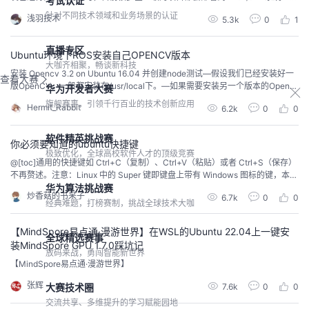
考试认证
Linux可以安装在各种计算机硬件设备中，比如手机、平板电脑、路由器、视频
针对不同技术领域和业务场景的认证
浅羽技术
5.3k
0
1
游戏控制、台式计算机、大型机和超级计算机。严格来讲，Linux这个词本身只
表示Linux内核，但实际上人们已经习惯了用Linux来形容这个基于Linux内
核，...
直播专区
Ubuntu环境下ROS安装自己OPENCV版本
大咖齐相聚，畅谈新科技
安装 Opencv 3.2 on Ubuntu 16.04 并创建node测试—假设我们已经安装好一
查看大赛
版OpenCV，一般都安装在/usr/local下。—如果需要安装另一个版本的OpenC
华为开发者大赛
V，就不能再安装到/usr/local，而是选择其他路径，否则会覆盖掉之前的版
旗舰赛事，引领千行百业的技术创新应用
Hermit_Rabbit
6.2k
0
0
本。 step 1: 安装一些packagesudo apt-get -y install libopencv-dev buil...
软件精英挑战赛
你必须要知道的ubuntu快捷键
极致优化，全球高校软件人才的顶级竞赛
@[toc]通用的快捷键如 Ctrl+C（复制）、Ctrl+V（粘贴）或者 Ctrl+S（保存）
不再赘述。注意：Linux 中的 Super 键即键盘上带有 Windows 图标的键，本文
中我使用了大写字母，但这不代表你需要按下 shift 键，比如，T 代表键盘上的
华为算法挑战赛
炒香菇的书呆子
6.7k
0
0
‘t’ 键，而不代表 Shift+t。 1、 Super 键：打开活动搜索界面使用 Super 键可以
经典难题，打榜赛制，挑战全球技术大咖
打开活动菜单。如果你只...
【MindSpore易点通·漫游世界】在WSL的Ubuntu 22.04上一键安
全球精选赛事
装MindSpore GPU 1.7.0踩坑记
放码来战，勇闯智能新世界
【MindSpore易点通·漫游世界】
张辉
大赛技术圈
7.6k
0
0
交流共享、多维提升的学习赋能园地