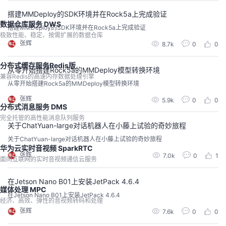
搭建MMDeploy的SDK环境并在Rock5a上完成验证
数据仓库服务 DWS
搭建MMDeploy的SDK环境并在Rock5a上完成验证
极致性能、稳定、按需扩展的数据仓库
张辉
8.7k
0
0
分布式缓存服务Redis版
从零开始搭建Rock5a的MMDeploy模型转换环境
兼容Redis的高速内存数据处理引擎
从零开始搭建Rock5a的MMDeploy模型转换环境
张辉
5.9k
0
0
分布式消息服务 DMS
完全托管的高性能消息队列服务
关于ChatYuan-large对话机器人在小藤上试验的奇妙旅程
关于ChatYuan-large对话机器人在小藤上试验的奇妙旅程
华为云实时音视频 SparkRTC
张辉
7.0k
0
1
面向互联网的实时音视频通信云服务
在Jetson Nano B01上安装JetPack 4.6.4
媒体处理 MPC
在Jetson Nano B01上安装JetPack 4.6.4
经济、高效、弹性的音视频转码和处理
张辉
7.6k
0
0