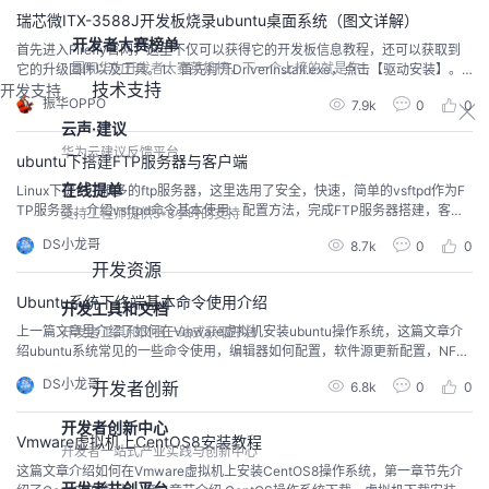
瑞芯微ITX-3588J开发板烧录ubuntu桌面系统（图文详解）
开发者大赛榜单
首先进入FIrefly官网，这里不仅可以获得它的开发板信息教程，还可以获取到
围观华为开发者大赛英雄榜，下一个上榜的就是你
它的升级固件以及工具。1、首先打开DriverInstall.exe，点击【驱动安装】。
技术支持
开发支持
2、点击【安装】，就会进行安装。3、安装完成后就可以用Type-C数据线连接
振华OPPO
7.9k
0
0
开发板调试了。4、打开瑞芯微开发工具，界面如下。进入loader模式的方法是
云声·建议
先将开发板断电，按住recovery键，然后上电，等待2s松开，就会发现一个l...
华为云建议反馈平台
ubuntu下搭建FTP服务器与客户端
在线提单
Linux下提供了很多的ftp服务器，这里选用了安全，快速，简单的vsftpd作为F
TP服务器。介绍vsftpd命令基本使用、配置方法，完成FTP服务器搭建，客户
支持工程师提供5*8小时的支持
端连接，文件上传下载等操作。
DS小龙哥
8.7k
0
0
开发资源
Ubuntu系统下终端基本命令使用介绍
开发工具和文档
上一篇文章里介绍了如何在Vmware虚拟机安装ubuntu操作系统，这篇文章介
开发者工具和文档一站式获取平台
绍ubuntu系统常见的一些命令使用，编辑器如何配置，软件源更新配置，NFS
服务器配置方式，make命令错误解决办法等等。
DS小龙哥
开发者创新
6.8k
0
0
开发者创新中心
Vmware虚拟机上CentOS8安装教程
开发者一站式产业实践与创新中心
这篇文章介绍如何在Vmware虚拟机上安装CentOS8操作系统，第一章节先介
开发者共创平台