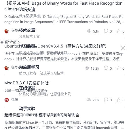
【视觉SLAM】Bags of Binary Words for Fast Place Recognition i
n Image
论坛交流
开发交流阵地
D. Galvez-López and J. D. Tardos, “Bags of Binary Words for Fast Place Re
cognition in Image Sequences,” in IEEE Transactions on Robotics, vol. 28, n
o. 5, pp. 1188-1197, Oct. 2012, doi: 10.1109/TRO....
技术文章
振华OPPO
5.1k
0
0
分享技术干货
查看学堂
Ubuntu20.04安装OpenCV3.4.5（两种方法&&图文详解）
学习路径
助您开启云上热门技术进阶之旅
博主在ubuntu20.04系统上又需要安装opencv，此前在18.04上安装过多次op
encv，对计算机视觉开源库还是比较熟悉，本次安装记录下详细过程，方便后
来同学少走弯路。@TOC 一、命令行安装sudo apt install libopencv-dev没想
AI主题学习
振华OPPO
15.2k
0
0
到吧？只需要一条命令行就可以安装好opencv，它会自动下载安装所需的库文
助力开发者一站式学习AI技术
件，这里显示要149个，右下角显示还需要2小时11分，...
MogDB 3.0.1安装初体验
在线课程
记录一次MogDB的安装过程
体系化的培训课程，让您轻松上云
张辉
7.6k
0
0
动手实验
超级详细｜Linux系统下从0到1的玩法大全
精心设计云上实验，深度体验云服务
​ ​编辑​编辑前言Linux是一个开源、免费的操作系统，其稳定性、安全性、处理并
发已经得到业界的认可，目前很多企业级的项目都会部署到Linux/unix系统上。