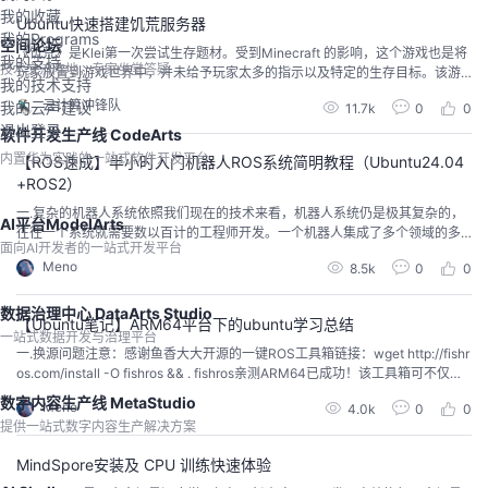
我的收藏
Ubuntu快速搭建饥荒服务器
我的Programs
空间论坛
《饥荒》是Klei第一次尝试生存题材。受到Minecraft 的影响，这个游戏也是将
我的支持
技术交流阵地，专家坐堂答疑
玩家放置到游戏世界中，并未给予玩家太多的指示以及特定的生存目标。该游
我的技术支持
戏在游戏评论家受普遍好评，包括其美术风格、音乐以及玩家死亡的多样性。
云计算冲锋队
我的云声建议
11.7k
0
0
如果用云服务器搭建饥荒服务器，可解决网络运营商不同导致的卡顿问题，且
退出登录
即使换一台电脑游玩，数据存档也是保存在云服务器上，可搜索你的房间名，
软件开发生产线 CodeArts
接着玩你的存档，开始前准备：*你需要一...
内置华为实践的一站式软件开发平台
【ROS速成】半小时入门机器人ROS系统简明教程（Ubuntu24.04
+ROS2）
一.复杂的机器人系统依照我们现在的技术来看，机器人系统仍是极其复杂的，
AI平台ModelArts
往往一个系统就需要数以百计的工程师开发。一个机器人集成了多个领域的多
面向AI开发者的一站式开发平台
个人的共同智慧，例如：机械工程、电子工程、计算机科学、控制理论等。我
Meno
8.5k
0
0
们知道一个系统由通俗地简单地讲是由硬件和软件部分构成的，其中硬件部分
包括控制核心，驱动器，执行器，传感器等组成；而软件部分则特定的操作系
统，中间件，驱动层，应用层等组成。二.ROS机器人系...
数据治理中心 DataArts Studio
【Ubuntu笔记】ARM64平台下的ubuntu学习总结
一站式数据开发与治理平台
一.换源问题注意：感谢鱼香大大开源的一键ROS工具箱链接：wget http://fishr
os.com/install -O fishros && . fishros亲测ARM64已成功！该工具箱可不仅可
进行一键ROS还可以进行一键比对换源等很多黑科技，小白福音！！！这里再
数字内容生产线 MetaStudio
Meno
4.0k
0
0
次感谢大大开源！@鱼香ROS下面为传统换源方法：初学ubuntu时要学会的第
提供一站式数字内容生产解决方案
一件事就是换源，主要是因为在Linux系系...
MindSpore安装及 CPU 训练快速体验