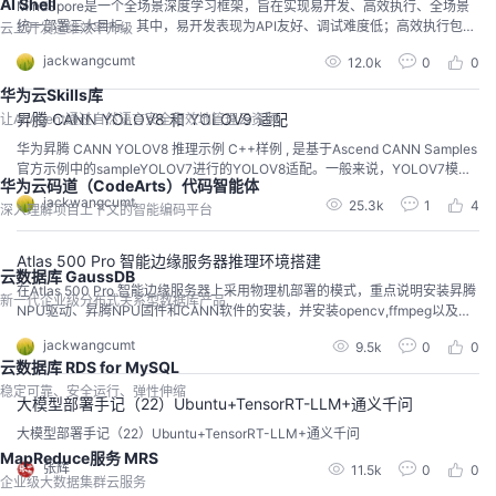
AI Shell
MindSpore是一个全场景深度学习框架，旨在实现易开发、高效执行、全场景
统一部署三大目标。其中，易开发表现为API友好、调试难度低；高效执行包括
云上开发运维效率升级
计算效率、数据预处理效率和分布式训练效率；全场景则指框架同时支持云、
jackwangcumt
12.0k
0
0
边缘以及端侧场景。
华为云Skills库
昇腾 CANN YOLOV8 和 YOLOV9 适配
让AI Agent通过自然语言安全高效地管理云资源
华为昇腾 CANN YOLOV8 推理示例 C++样例 , 是基于Ascend CANN Samples
官方示例中的sampleYOLOV7进行的YOLOV8适配。一般来说，YOLOV7模型
华为云码道（CodeArts）代码智能体
输出的数据大小为[1,25200,85]，而YOLOV8模型输出的数据大小为[1,84,840
jackwangcumt
25.3k
1
4
0]，因此，需要对sampleYOLOV7中的后处理部分进行修改，从而做到YOLOV
深入理解项目上下文的智能编码平台
8/YOLOV9模型的适配。
Atlas 500 Pro 智能边缘服务器推理环境搭建
云数据库 GaussDB
在Atlas 500 Pro 智能边缘服务器上采用物理机部署的模式，重点说明安装昇腾
新一代企业级分布式关系型数据库产品
NPU驱动、昇腾NPU固件和CANN软件的安装，并安装opencv,ffmpeg以及样
例sampleYOLOV7实现目标检测。
jackwangcumt
9.5k
0
0
云数据库 RDS for MySQL
稳定可靠、安全运行、弹性伸缩
大模型部署手记（22）Ubuntu+TensorRT-LLM+通义千问
大模型部署手记（22）Ubuntu+TensorRT-LLM+通义千问
MapReduce服务 MRS
张辉
11.5k
0
0
企业级大数据集群云服务