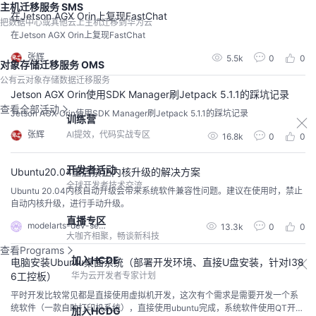
主机迁移服务 SMS
在Jetson AGX Orin上复现FastChat
把数据中心或其他云上主机迁移到华为云
在Jetson AGX Orin上复现FastChat
张辉
5.5k
0
0
对象存储迁移服务 OMS
公有云对象存储数据迁移服务
Jetson AGX Orin使用SDK Manager刷Jetpack 5.1.1的踩坑记录
查看全部活动
Jetson AGX Orin使用SDK Manager刷Jetpack 5.1.1的踩坑记录
训练营
AI提效，代码实战专区
张辉
16.8k
0
0
开发者活动
Ubuntu20.04重启禁止内核升级的解决方案
全球开发者技术交流
Ubuntu 20.04内核自动升级会带来系统软件兼容性问题。建议在使用时，禁止
自动内核升级，进行手动升级。
直播专区
modelarts-dev-server
13.3k
0
0
大咖齐相聚，畅谈新科技
查看Programs
加入HCDE
电脑安装Ubuntu桌面系统（部署开发环境、直接U盘安装，针对I38
华为云开发者专家计划
6工控板）
平时开发比较常见都是直接使用虚拟机开发，这次有个需求是需要开发一个系
统软件（一款自助打印机系统），直接使用ubuntu完成，系统软件使用QT开
加入HCDG