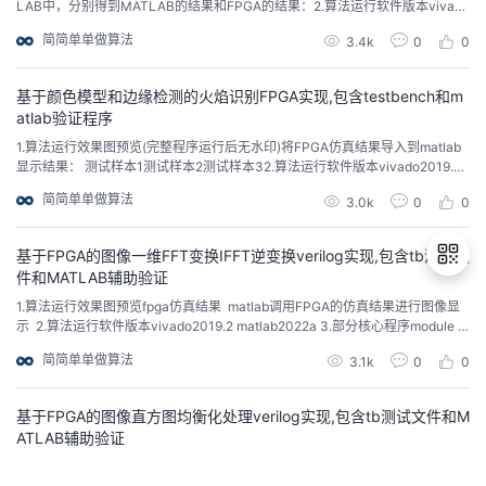
LAB中，分别得到MATLAB的结果和FPGA的结果：2.算法运行软件版本vivado
2019.2 matlab2022a 3.部分程序（完整版代码包含详细中文注释和操作步骤视
简简单单做算法
3.4k
0
0
频）`timescale 1ns / 1ps//// Company: // Engineer: // // Create Date: ...
基于颜色模型和边缘检测的火焰识别FPGA实现,包含testbench和m
atlab验证程序
1.算法运行效果图预览(完整程序运行后无水印)将FPGA仿真结果导入到matlab
显示结果： 测试样本1测试样本2测试样本32.算法运行软件版本vivado2019.
2 matlab2022a 3.部分核心程序（完整版代码包含注释和操作步骤视频） `tim
简简单单做算法
3.0k
0
0
escale 1ns / 1ps//// Company: // Engineer: // // Create Date: 2023/08...
基于FPGA的图像一维FFT变换IFFT逆变换verilog实现,包含tb测试文
件和MATLAB辅助验证
1.算法运行效果图预览fpga仿真结果 matlab调用FPGA的仿真结果进行图像显
示 2.算法运行软件版本vivado2019.2 matlab2022a 3.部分核心程序module te
退
st_image;//图片大小parameter RR=256;parameter CC=256; reg i_clk; reg i_r
简简单单做算法
3.1k
0
0
出
st; reg i_image_en;reg[7:0] ...
登
录
基于FPGA的图像直方图均衡化处理verilog实现,包含tb测试文件和M
ATLAB辅助验证
1.算法运行效果图预览FPGA的仿真图如下： 将数据导入MATLAB，对比结果