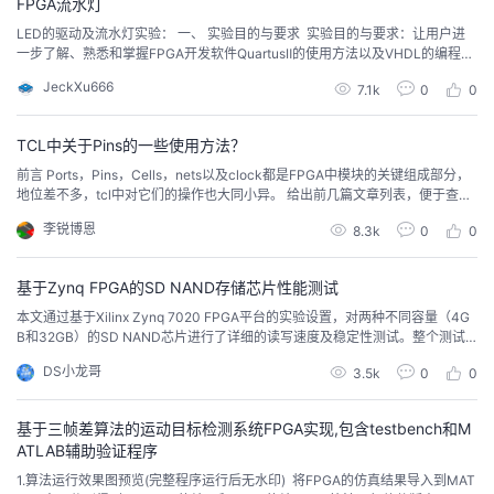
FPGA流水灯
LED的驱动及流水灯实验： 一、 实验目的与要求 ​ 实验目的与要求：让用户进
一步了解、熟悉和掌握FPGA开发软件QuartusⅡ的使用方法以及VHDL的编程方
法；同时了解简单时序电路的设计和硬件测试...
JeckXu666
7.1k
0
0
TCL中关于Pins的一些使用方法？
前言 Ports，Pins，Cells，nets以及clock都是FPGA中模块的关键组成部分，
地位差不多，tcl中对它们的操作也大同小异。 给出前几篇文章列表，便于查
询： 逻辑设计中复位的稳妥处理...
李锐博恩
8.3k
0
0
基于Zynq FPGA的SD NAND存储芯片性能测试
本文通过基于Xilinx Zynq 7020 FPGA平台的实验设置，对两种不同容量（4G
B和32GB）的SD NAND芯片进行了详细的读写速度及稳定性测试。整个测试
不仅包括了对SD卡的基本读写操作及其速度评估，还特别关注了在多次读写循
DS小龙哥
3.5k
0
0
环下的数据一致性和可靠性。通过这次详尽的测试，为开发者们提供有关如何
有效利用SD NAND存储解决方案的第一手资料，也展示了此类存储介质在嵌入
式项目中的潜在价值。
基于三帧差算法的运动目标检测系统FPGA实现,包含testbench和M
ATLAB辅助验证程序
1.算法运行效果图预览(完整程序运行后无水印) 将FPGA的仿真结果导入到MAT