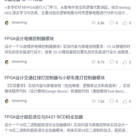
⭐本专栏针对FPGA进行入门学习，从数电中常见的逻辑代数讲起，结合Verilog
的
Programs
发
者
HDL语言学习与仿真，主要对组合逻辑电路与时序逻辑电路进行分析与设计，
对状态机FSM进行剖析与建模。🔥文章和代码已归档至【Github仓库：hardwa
timerring
8.6k
0
0
支
re-tutorial】，需要的朋友们自取。或者关注公众号【AIShareLab】，回复 FP
者
我
GA 也可获取。 D触发器的逻辑功能 D触发器的逻辑符号把 CP...
FPGA设计电梯控制器模块
持
学
的
我
设计一个10层楼的电梯控制器模块1. 实验内容与原理说明要求：(1) 以按键的时
间先后优先级进行设计；或者 (2) 以楼层最短位置先后优先级进行设计.由题意
我
堂
博
的
我
可知，因为每层楼设有上下两个按钮，其中1层只能有上楼请求，10层只能有下
timerring
6.7k
0
0
楼请求，同一层不能既有上楼请求又有下楼请求。上楼或下楼请求被响应后对
的
我
应位清零。当有其中一层的按钮按下时，电梯前往；根据时间优先级，可以设
客
论
的
我
我
置先按下的请求先响应；根据位置...
FPGA设计交通红绿灯控制器与小轿车尾灯控制器模块
技
的
坛
圈
的
我
的
我
​ 【实验要求】 实验内容与原理说明（包括框图、逻辑表达式和真值表）。实验
模块程序代码（设计模块Design Block）和激励代码（激励模块Test Benc
h）。仿真波形图。综合得到的门级电路图，所用器件的型号以及设计模块所占
术
云
子
直
的
我
课
的
我
timerring
7.2k
0
0
用该型器件的资源情况。实验结果分析及思考。每一次报告用Word文档提交，
文件名：姓名_班级_第几次实验_学号。【实验软件工具】QuartusII;ModelSim
支
声
播
活
的
...
程
认
的
我
FPGA设计超前进位与8421-BCD码全加器
​设计一个16位二进制超前进位全加器模块1. 实验内容与原理说明本实验设计一
持
建
动
关
证
实
的
个16位二进制的超前进位全加器模块，用来实现16位二进制的加法，超前进位
加法器的结构如下图。下图为一个四位超前进位加法器的结构图。信号经过pi和