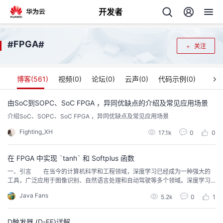
开发者
返
FPGA
#
#
关注
回
博客(
561
)
视频(
0
)
论坛(
0
)
云声(
0
)
代码示例(
0
)
由SoC到SOPC、SoC FPGA ，异同优缺点的介绍及常见应用场景
介绍SoC、SOPC、SoC FPGA ，异同优缺点及常见应用场景
个
Fighting_XH
17.1k
0
0
我
人
在 FPGA 中实现 `tanh` 和 Softplus 函数
我
的
主
一、引言 在当今的计算机科学和工程领域，深度学习已经成为一种强大的
工具，广泛应用于图像识别、自然语言处理和自动驾驶等多个领域。深度学习
模型的性能在很大程度上依赖于其架构和激活函数的选择。激活函数是神经网
我
的
开
页
Java Fans
5.2k
0
1
络中至关重要的组成部分，它们决定了网络的非线性特性，从而使模型能够学
习复杂的模式和特征。 在众多激活函数中，双曲正切函数（tanh）和 Softp
我
的
开
发
lus 函数因其良好的数学性质和性能而受...
D触发器 (D-FF)详解