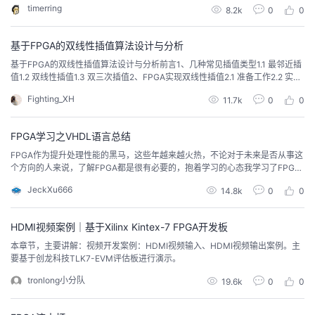
timerring
8.2k
0
0
gi产生一级时延，经过计算C产生一级时延，则A，B输入一旦产生，首先经过
议
注
验
收
两级时延算出第1轮进位值C’不过这个值是不正确的。C’再次送入加法器，进行
第2轮2级时延的计算，算出第...
基于FPGA的双线性插值算法设计与分析
藏
基于FPGA的双线性插值算法设计与分析前言1、几种常见插值类型1.1 最邻近插
值1.2 双线性插值1.3 双三次插值2、FPGA实现双线性插值2.1 准备工作2.2 实现
的难点2.3 整体的RTL图2.3.1 坐标转换模块2.3.1.1 双线性插值代填充坐标公
Fighting_XH
11.7k
0
0
式：2.3.1.2 小数部分的处理2.3.1.3 小数部分的表示2.3.1.4 系数的表示2.3.2 内
存管理模块2.3.3双线性插值...
FPGA学习之VHDL语言总结
FPGA作为提升处理性能的黑马，这些年越来越火热，不论对于未来是否从事这
个方向的人来说，了解FPGA都是很有必要的，抱着学习的心态我学习了FPG
A，这篇博文做记录
JeckXu666
14.8k
0
0
HDMI视频案例｜基于Xilinx Kintex-7 FPGA开发板
本章节，主要讲解：视频开发案例：HDMI视频输入、HDMI视频输出案例。主
要基于创龙科技TLK7-EVM评估板进行演示。
tronlong小分队
19.6k
0
0