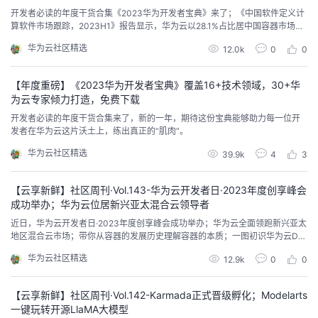
开发者必读的年度干货合集《2023华为开发者宝典》来了；《中国软件定义计
算软件市场跟踪，2023H1》报告显示，华为云以28.1%占比居中国容器市场份
额第一，连续七次登顶；GaussDB(for MySQL)新特性TDE发布...
华为云社区精选
12.0k
0
0
【年度重磅】《2023华为开发者宝典》覆盖16+技术领域，30+华
为云专家倾力打造，免费下载
开发者必读的年度干货合集来了，新的一年，期待这份宝典能够助力每一位开
发者在华为云这片沃土上，练出真正的“肌肉”。
华为云社区精选
39.9k
4
3
【云享新鲜】社区周刊·Vol.143-华为云开发者日·2023年度创享峰会
成功举办；华为云位居新兴亚太混合云领导者
近日，华为云开发者日·2023年度创享峰会成功举办；华为云全面领跑新兴亚太
地区混合云市场；带你从容器的发展历史理解容器的本质；一图初识华为云DD
oS防护AAD...
华为云社区精选
12.9k
0
0
【云享新鲜】社区周刊·Vol.142-Karmada正式晋级孵化；Modelarts
一键玩转开源LlaMA大模型