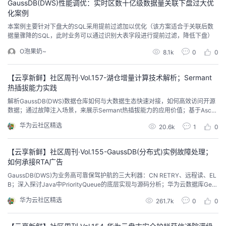
GaussDB(DWS)性能调优：实时区数十亿级数据量关联下盘过大优
持
建
证
实
的
化案例
本案例主要针对下盘大的SQL采用提前过滤加以优化（该方案适合于关联后数
议
验
收
据量骤降的SQL，此时业务可以通过识别大表字段进行提前过滤，降低下盘）
O泡果奶~
8.1k
0
0
藏
【云享新鲜】社区周刊·Vol.157-湖仓增量计算技术解析；Sermant
热插拔能力实践
解析GaussDB(DWS)数据仓库如何与大数据生态快速对接，如何高效访问开源
数据；通过故障注入场景，来展示Sermant热插拔能力的应用价值；基于Ascen
d C开发自定义算子PReLU...
华为云社区精选
20.6k
1
0
【云享新鲜】社区周刊·Vol.155-GaussDB(分布式)实例故障处理；
如何承接RTA广告
GaussDB(DWS)为业务高可靠保驾护航的三大利器：CN RETRY、远程读、EL
B；深入探讨Java中PriorityQueue的底层实现与源码分析；华为云数据库Gemi
niDB Redis接口能够兼顾性能与存储降本需求，是RTA广告竞价业务最佳存储
华为云社区精选
261.7k
0
0
选型...