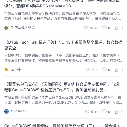
【云享新鲜】社区周刊·Vol.154-华为云盘古安全护栏获信通院满级
评分；智能DBA助手RDS for MariaDB
华为云盘古凭借大模型安全解决方案，成为业界首个在大模型可信领域获得卓
越级（5级）评分的大模型产品；鸿蒙与昇腾云的深度协同，将打破算力及AI能
力的瓶颈，带给鸿蒙生态内的企业更快、更强、更可靠的智能化开发体验；wit
华为云社区精选
15.6k
0
0
h...as 语句是 Python 中一项非常灵活和广泛应用的语法特性...
【DTSE Tech Talk 精选问答】NO.43丨备份恢复全掌握，数仓数据
更安全
大数据时代，数据的备份恢复是一项不可忽视的系统工作。相对于集群级备份
恢复海量的文件操作，物理细粒度备份恢复能够从更小的粒度、以更少的数据
文件操作，对数据库对象进行备份与恢复。GaussDB(DWS) Roach工具提供了
云小宅
5.1k
0
0
丰富的物理细粒度备份恢复功能，帮助您更加精确高效地备份恢复指定数据，
为您的数据安全保驾护航。
【获奖名单已公布】【云咖问答】第9期 数仓调优专家坐阵，与您
畅聊GaussDB(DWS)运维工具TopSQL，提问互动赢礼品~
本期云咖问答我们邀请了华为云数仓GaussDB(DWS)调优专家刘老师坐阵，和
大家一起探讨关于运维利刃—TopSQL的话题，到论坛活动帖下回帖提问互动赢
开发者定制礼品~
Sunsiwen
5.9k
0
0
GaussDB(DWS)性能调优：性能问题闭环总结（三）——聚合慢 +