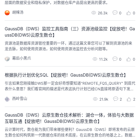
层面的数据安全和隐私保护，对数据仓库产品提出更高的要求。
胡辣汤
26.3k
0
0
GaussDB（DWS）监控工具指南（三）资源池级监控【绽放吧！Ga
ussDB(DWS)云原生数仓】
资源池是数据库资源管控重要的一环，通过这篇文章您可以了解到资源池的来
龙去脉，如何使用资源池，如何使用资源池监控去分析问题等。
幕后小黑爪
11.2k
0
0
根据执行计划优化SQL【绽放吧！GaussDB(DWS)云原生数仓】
引言如果您刚接触DWS那一定会好奇想要知道"REMOTE_FQS_QUERY" 到底代
表什么意思？我们看官网的描述是代表这执行计划已经CN直接将原语句下发到
DN，各DN单独执行，并将执行结果在CN上进行汇总。且不需要做过多的调整
西岭雪山
21.9k
2
2
了，真的是这样吗？ FQS计划，完全下推两表JOIN，且其连接条件为各表的分
布列，在关闭stream算子的情况下，CN会直接将该语句发送至各DN执行，最
后结果在CN...
GaussDB（DWS）云原生数仓技术解析：湖仓一体，体验与大数据
互联互通【绽放吧！GaussDB(DWS)云原生数仓】
云计算时代，数仓能为我们带来哪些便利？GaussDB（DWS）即将发布的云原
生数仓如何构筑新一代数据仓库的技术底座，在云原生数仓的地基之上，数据