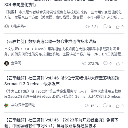
SQL未向量化执行
【摘要】 本文是作者结合实际调优案例总结梳理出来的一些常用SQL性能优化
方法，主要从四个方面（关联慢、表扫描慢、聚合慢、不可向量化）来分析，
前两篇分别介绍了关联慢与表扫描慢两部分内容，本篇主要介绍剩下的两部分
O泡果奶~
8.3k
0
0
内容：聚合慢、不可向量化
【云驻共创】数据高速公路—数仓集群通信技术详解
本文讲解GaussDB（DWS）集群通信技术如何在大规模集群中承载高并发业
务，如何实现高性能分布式通信系统。主要讲述**客户端、CN、DN三类进程
间的通信原理和流程**，分为CN通信框架和DN间通信框架。
金鱼哥
273.7k
0
1
【云享新鲜】社区周刊·Vol.146-听6位专家畅谈AI大模型落地实践；
Sermant1.3.0 release版本发布
《华为云DTSE》期刊2023年第三季企业服务专刊来了；带领大家使用云数据
库GaussDB管理平台进行GaussDB实例安装；Sermant社区发布1.3.0 release
版本，新增服务治理插件：消息队列禁止消费插件；回顾物联网安全的系统发
华为云社区精选
15.1k
0
0
展...
【云享新鲜】社区周刊·Vol.145-《2023华为开发者宝典》免费下
载；中国容器软件市场No.1；详解数仓集群通信技术