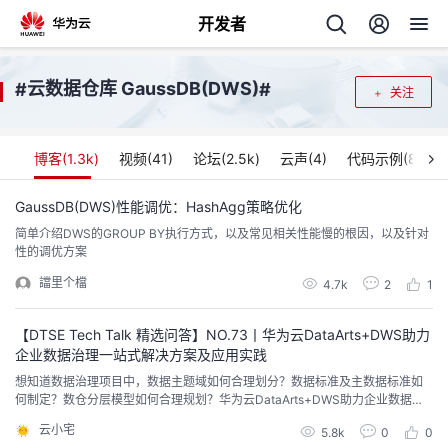
开发者
返
云数据仓库 GaussDB(DWS)
#
#
关注
回
博客(
1.3k
)
视频(
41
)
论坛(
2.5k
)
云声(
4
)
代码示例(
8
)
GaussDB(DWS)性能调优：HashAgg策略优化
简单介绍DWS的GROUP BY执行方式，以及常见相关性能慢的根因，以及针对
个
性的调优方案
譡里个檔
我
4.7k
2
1
人
【DTSE Tech Talk 精选问答】NO.73丨华为云DataArts+DWS助力
的
主
企业数据治理一站式解决方案及应用实践
想知道数据治理项目中，数据主题域如何合理划分？数据标准及主数据标准如
开
页
何制定？数仓分层模型如何合理规划？华为云DataArts+DWS助力企业数据治
理项目一站式解决方案和应用实践告诉您答案！本期将从数据趋势、数据治理
云小宅
发
5.8k
0
0
方案、数据治理规划及落地，案例分享四个方面来助力企业数据治理项目合理