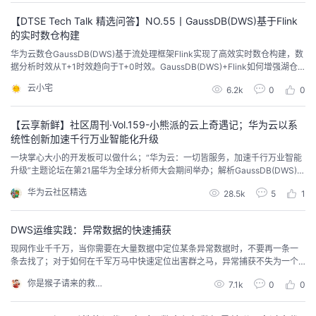
我
注
的
开
【DTSE Tech Talk 精选问答】NO.55丨GaussDB(DWS)基于Flink
的实时数仓构建
的
Programs
发
华为云数仓GaussDB(DWS)基于流处理框架Flink实现了高效实时数仓构建，数
据分析时效从T+1时效趋向于T+0时效。GaussDB(DWS)+Flink如何增强湖仓
增量数据在不同数据模型层之间的实时流动能力？如何为消息数据流提供高性
支
者
云小宅
6.2k
0
0
能通用入库能力？本期直播将为您带来DWS-Flink的全新探索实践分享。
持
学
【云享新鲜】社区周刊·Vol.159-小熊派的云上奇遇记；华为云以系
统性创新加速千行万业智能化升级
我
堂
一块掌心大小的开发板可以做什么；“华为云：一切皆服务，加速千行万业智能
升级”主题论坛在第21届华为全球分析师大会期间举办；解析GaussDB(DWS)+
Flink如何增强湖仓增量数据在不同数据模型层之间的实时流动能力...
的
我
我
华为云社区精选
28.5k
5
1
技
的
的
我
DWS运维实践：异常数据的快速捕获
现网作业千千万，当你需要在大量数据中定位某条异常数据时，不要再一条一
术
云
课
的
我
条去找了；对于如何在千军万马中快速定位出害群之马，异常捕获不失为一个
好办法，今天就来带你实践一下。
你是猴子请来的救兵吗
7.1k
0
0
支
声
程
认
的
我