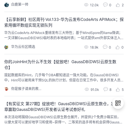
时代的产业又将如何扩张、拓展？在本文中我们将带您解密华为云新一代云数
白鹿第一帅
12.0k
0
2
仓 GaussDB（DWS） 3.0 的核心技术与划时代意义。
【云享新鲜】社区周刊·Vol.133-华为云发布CodeArts APIMock；探
索用循环数组实现无锁队列
华为云CodeArts APIMock重磅发布三大特性；基于MindSpore的llama微调；
一文详解GaussDB(DWS)临时表的本地临时表；一站式提供xml外部实体注入
攻击的相关基础概念、原理分析、实战演练、安全编码防御以及自动化防御工
华为云社区精选
18.9k
0
0
具...
你的JoinHint为什么不生效【绽放吧！GaussDB(DWS)云原生数
仓】
提起数据库的Hint，几乎每个DBA都知道这一强大功能。在GaussDB(DWS)
中，Hint可以被用来干预SQL的执行计划，但是在日常工作中，很多开发人员
对Hint的缺乏深入了解，经常遇到Hint失效的情况却又束手无策。现在一起来看
你是猴子请来的救兵吗
91.0k
8
5
看，你的JoinHint为什么不生效？
【有奖征文 第27期】绽放吧！GaussDB(DWS)云原生数仓，发表文
章赢取GaussDB(DWS)开发者认证考试劵好礼
本次活动将围绕GaussDB(DWS)云原生数仓展开，并提供2个免费沙箱实验，
以便大家可以更好地学习和使用~获得一、二等奖的选手将有机会获得GaussD
退
B(DWS)开发者认证考试劵，并有机会成为专栏作家，参与论坛答疑、专家面对