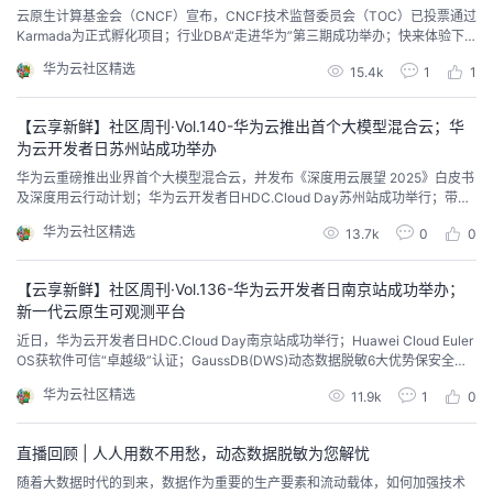
云原生计算基金会（CNCF）宣布，CNCF技术监督委员会（TOC）已投票通过
Karmada为正式孵化项目；行业DBA“走进华为”第三期成功举办；快来体验下
自己写代码调用LLAMA_7B开源大模型的魅力...
华为云社区精选
15.4k
1
1
【云享新鲜】社区周刊·Vol.140-华为云推出首个大模型混合云；华
为云开发者日苏州站成功举办
华为云重磅推出业界首个大模型混合云，并发布《深度用云展望 2025》白皮书
及深度用云行动计划；华为云开发者日HDC.Cloud Day苏州站成功举行；带你
认识一种自动化日志异常检测评估框架LightAD；揭秘GaussDB(DWS)的2种查
华为云社区精选
13.7k
0
0
询优化技术...
【云享新鲜】社区周刊·Vol.136-华为云开发者日南京站成功举办；
新一代云原生可观测平台
近日，华为云开发者日HDC.Cloud Day南京站成功举行；Huawei Cloud Euler
OS获软件可信“卓越级”认证；GaussDB(DWS)动态数据脱敏6大优势保安全；
分享几个TensorFlow网络迁移到昇腾平台后执行失败或者执行性能差的典型案
华为云社区精选
11.9k
1
0
例...
直播回顾 | 人人用数不用愁，动态数据脱敏为您解忧
随着大数据时代的到来，数据作为重要的生产要素和流动载体，如何加强技术