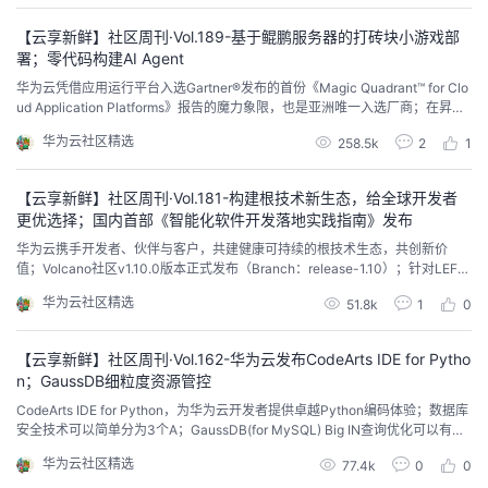
咨询规划及顺利实施。
者
【云享新鲜】社区周刊·Vol.189-基于鲲鹏服务器的打砖块小游戏部
署；零代码构建AI Agent
华为云凭借应用运行平台入选Gartner®发布的首份《Magic Quadrant™ for Clo
我
ud Application Platforms》报告的魔力象限，也是亚洲唯一入选厂商；在昇腾
AI异构计算架构CANN最新推出的8.0版本中，基于LLM P-D分离部署方案设计
华为云社区精选
的
我
258.5k
2
1
并发布LLM-DataDist组件...
博
的
我
【云享新鲜】社区周刊·Vol.181-构建根技术新生态，给全球开发者
更优选择；国内首部《智能化软件开发落地实践指南》发布
客
论
的
我
华为云携手开发者、伙伴与客户，共建健康可持续的根技术生态，共创新价
值；Volcano社区v1.10.0版本正式发布（Branch：release-1.10）；针对LEFT
JOIN特定场景，提供一种改写方案实现业务SQL性能提升...
坛
圈
的
我
华为云社区精选
51.8k
1
0
子
直
的
我
【云享新鲜】社区周刊·Vol.162-华为云发布CodeArts IDE for Pytho
n；GaussDB细粒度资源管控
我
播
活
的
CodeArts IDE for Python，为华为云开发者提供卓越Python编码体验；数据库
安全技术可以简单分为3个A；GaussDB(for MySQL) Big IN查询优化可以有效
解决某些大的IN谓词的SQL语句执行比较耗时的问题...
我
动
关
的
华为云社区精选
77.4k
0
0