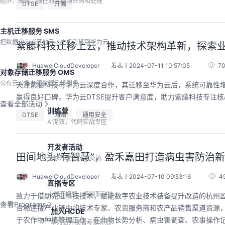
经济、高效、弹性的音视频转码和处理
DTSE
开源
主机迁移服务 SMS
把数据中心或其他云上主机迁移到华为云
紫藤科技迁移上云，推动技术架构革新，探索
HuaweiCloudDeveloper
发表于2024-07-11 10:57:05
7
对象存储迁移服务 OMS
公有云对象存储数据迁移服务
天津紫藤科技与华为云深度合作，其迁移至华为云后，系统可靠性
赢得良好口碑，华为云DTSE提升客户满意度，助力紫藤科技专注
查看全部活动
训练营
DTSE
网络
通用安全
AI提效，代码实战专区
开发者活动
田间地头“有智慧”，盈禾嘉田打造病虫害防治
全球开发者技术交流
HuaweiCloudDeveloper
发表于2024-07-10 09:53:16
4
直播专区
大咖齐相聚，畅谈新科技
致力于借助先进科技技术，赋能数字农业技术装备提升改造的杭州盈
查看Programs
合和连接产业链中的技术专家、农资服务商和农产品销售渠道资源
加入HCDE
于农作物种植管理工作，在作物长势分析、病虫害调查、农事操作
华为云开发者专家计划