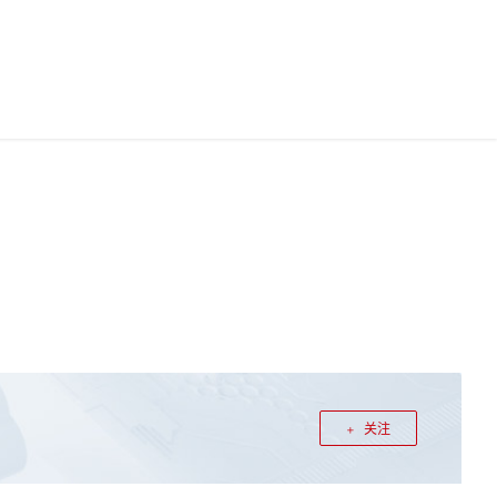
中国站
华为云App
华为云码道
0
文档
0
登录
注册
关注