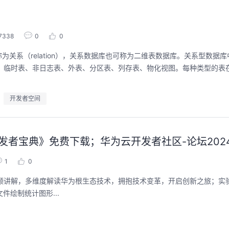
程。从零构建并交付一个
从代码提交到服务上线的“
回顾中
回顾中
7338
0
0
关系（relation），关系数据库也可称为二维表数据库。关系型数据
通表、临时表、非日志表、外表、分区表、列存表、物化视图。每种类型的表
开发者空间
华为开发者宝典》免费下载；华为云开发者社区-论坛20
1
0
+视频讲解，多维度解读华为根生态技术，拥抱技术变革，开启创新之旅；实
件绘制统计图形...