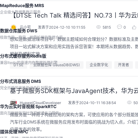
MapReduce服务 MRS
企业级大数据集群云服务
【DTSE Tech Talk 精选问答】NO.73丨
云小宅
发表于2024-12-10 10:11:55
5815
0
数据仓库服务 DWS
极致性能、稳定、按需扩展的数据仓库
想知道数据治理项目中，数据主题域如何合理划分？数据标准及主数据
项目一站式解决方案和应用实践告诉您答案！本期将从数据趋势、
规划及顺利实施。
分布式缓存服务Redis版
兼容Redis的高速内存数据处理引擎
DTSE
云数据仓库 GaussDB(DWS)
企业数字化
开发者
分布式消息服务 DMS
完全托管的高性能消息队列服务
基于微服务SDK框架与JavaAgent技术，
HuaweiCloudDeveloper
发表于2024-10-11 16:38:54
50
华为云实时音视频 SparkRTC
面向互联网的实时音视频通信云服务
微服务是一种用于构建应用的架构方案，可使应用的各个部分既能
汽车行业DMS系统在微服务应用发布时面临的挑战为切入点，介绍了基
应用发布的效率。
媒体处理 MPC