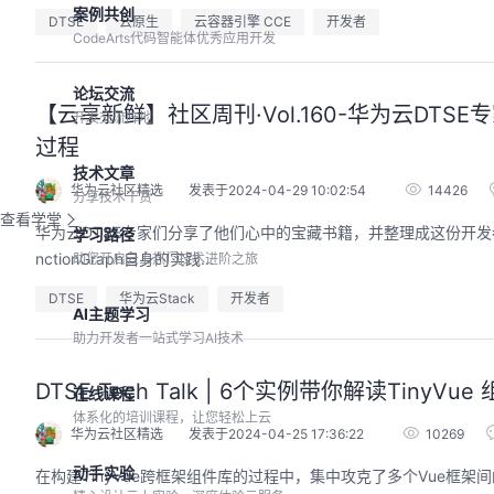
案例共创
DTSE
云原生
云容器引擎 CCE
开发者
CodeArts代码智能体优秀应用开发
论坛交流
【云享新鲜】社区周刊·Vol.160-华为云DTS
开发交流阵地
过程
技术文章
华为云社区精选
发表于2024-04-29 10:02:54
14426
分享技术干货
查看学堂
华为云DTSE专家们分享了他们心中的宝藏书籍，并整理成这份开发者必读书
学习路径
nctionGraph自身的实践...
助您开启云上热门技术进阶之旅
DTSE
华为云Stack
开发者
AI主题学习
助力开发者一站式学习AI技术
DTSE Tech Talk | 6个实例带你解读TinyV
在线课程
体系化的培训课程，让您轻松上云
华为云社区精选
发表于2024-04-25 17:36:22
10269
动手实验
在构建TinyVue跨框架组件库的过程中，集中攻克了多个Vue框