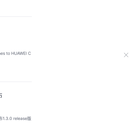
ines to HUAWEI C
布
0 release版