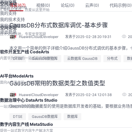
我的收藏
空间活动
博客(
67
)
视频(
0
)
论坛(
0
)
云声(
0
)
代码示例(
0
)
我的Programs
汇聚精彩活动，热爱从这里开始
我的支持
我的技术支持
GaussDB分布式数据库调优-基本步骤
我的云声建议
空间论坛
退出登录
技术交流阵地，专家坐堂答疑
HuaweiCloudDeveloper
发表于2025-02-28 20:19:31
2
本文用一个简单的例子详细介绍GaussDB分布式调优的基本步骤，
软件开发生产线 CodeArts
内置华为实践的一站式软件开发平台
DTSE
GaussDB数据库
云数据库 GaussDB
分布式
数
AI平台ModelArts
GaussDB常用的数据类型之数值类型
面向AI开发者的一站式开发平台
HuaweiCloudDeveloper
发表于2025-02-24 12:01:38
2
数据治理中心 DataArts Studio
GaussDB的数据类型的使用是数据库开发者的基础，要根据业务
一站式数据开发与治理平台
DTSE
GaussDB数据库
数据库
数字内容生产线 MetaStudio
提供一站式数字内容生产解决方案