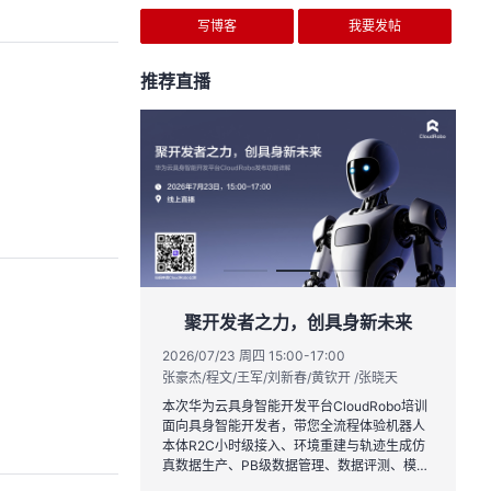
写博客
我要发帖
推荐直播
实战与极速交付，
聚开发者之力，创具身新未来
链路实战
2026/07/23 周四 15:00-17:00
张豪杰/程文/王军/刘新春/黄钦开 /张晓天
1:00
2
王一男-华为云码道产品规划专家；李炎-华为云码道产品专家；姜浩-华为云HCDG核心组成员
林
本次华为云具身智能开发平台CloudRobo培训
面向具身智能开发者，带您全流程体验机器人
月产品新特性，从S
从
本体R2C小时级接入、环境重建与轨迹生成仿
带你零距离体验从需
程
真数据生产、PB级数据管理、数据评测、模型
链路闭环的开发过
耀
训推、强化学习和Benchmark一键评测等功