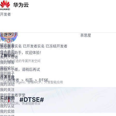
活动
Programs
社区
开发者
开发者
学堂
大赛
开发者空间
支持
开发者空间
返回
茶思屋
开发平台
精选服务
未开发者实名
已开发者实名
已冻结开发者
云宝助手
个人主页
懂您的AI助手，欢迎体验！
了解空间
我的开发者
为开发者打造的专属开发空间
我的博客
我的论坛
数据开小差，请稍后再试
我的圈子
开发平台
我的直播
开发者
标签
DTSE
一键开发AI Agent、部署MCP，开发智能应用
我的活动
我的关注
我的开发者学堂
实战案例
DTSE
#
#
我的课程
完整案例代码，快速搭建项目
我的认证
我的实验