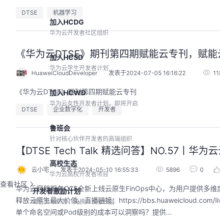
DTSE
机器学习
加入HCDG
华为云开发者社区组织
《华为云DTSE》期刊第四期赋能云专刊，赋能
加入HCSD
华为云学生开发者计划
HuaweiCloudDeveloper
发表于2024-07-05 16:16:22
11
《华为云DTSE》期刊第四期赋能云专刊
加入HCWD
华为云女性开发者计划，即将开启
DTSE
企业数字化
开发者
鲁班会
针对核心伙伴开发者的高端组织
【DTSE Tech Talk 精选问答】NO.57
高校生态
云小宅
发表于2024-05-10 16:55:33
5896
0
华为云高校开发者项目
查看社区
华为云容器服务CCE全新上线云原生FinOps中心，为用户提供
开发者激励计划
释放云原生最大价值。直播链接：https://bbs.huaweicloud.com/
做任务领积分，兑换开发者权益
单个命名空间或Pod级别的成本可以洞察吗？提供...