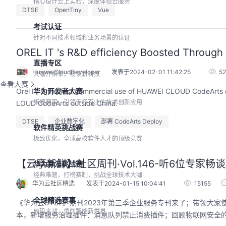
精心设计云上实验，深度体验云服务
DTSE
OpenTiny
Vue
考试认证
针对不同技术领域和业务场景的认证
OREL IT 's R&D efficiency Boosted Through 
直播专区
HuaweiCloudDeveloper
发表于2024-02-01 11:42:25
5
大咖齐相聚，畅谈新科技
查看大赛
Orel IT is the first commercial use of HUAWEI CLOUD CodeArts o
华为开发者大赛
旗舰赛事，引领千行百业的技术创新应用
LOUD CodeArts outside China.
DTSE
企业数字化
部署 CodeArts Deploy
软件精英挑战赛
极致优化，全球高校软件人才的顶级竞赛
【云享新鲜】社区周刊·Vol.146-听6位专家畅谈AI
华为算法挑战赛
经典难题，打榜赛制，挑战全球技术大咖
华为云社区精选
发表于2024-01-15 10:04:41
15155
全球精选赛事
《华为云DTSE》期刊2023年第三季企业服务专刊来了；带领大家使用云数据
放码来战，勇闯智能新世界
本，新增服务治理插件：消息队列禁止消费插件；回顾物联网安全的系