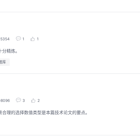
05354
1
1
十分精炼。
据库
用码道，让你的AI作品三步上朋友
华为云码道Skill
圈
智能开发全
08096
3
2
2026/08/04 周二 19:00-20:00
2026/07/22 周三 19:00-2
场景合理的选择数值类型是本篇技术论文的要点。
林华鼎-华为云AI开发者运营负责人
从入门 · 到做AI应用 · 到企业级开发。不教编
直播深度解读华为云码道6
程，只教用AI · 零代码、有产出、能带走、可炫
kill市场安装专家技能，
耀 · 每课人人动手实操
求，开发，审查，重构全