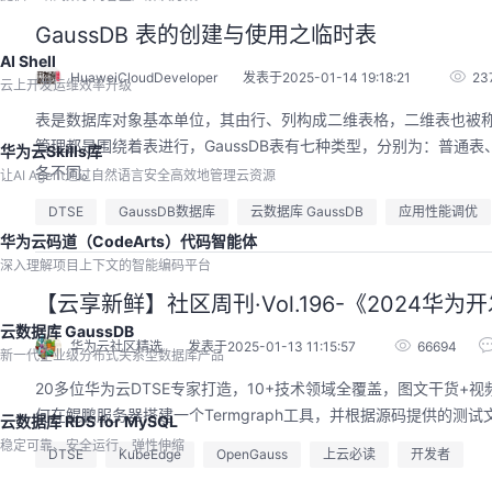
GaussDB 表的创建与使用之临时表
AI Shell
HuaweiCloudDeveloper
发表于2025-01-14 19:18:21
23
云上开发运维效率升级
表是数据库对象基本单位，其由行、列构成二维表格，二维表也被称为
管理都是围绕着表进行，GaussDB表有七种类型，分别为：普
华为云Skills库
各不同。
让AI Agent通过自然语言安全高效地管理云资源
DTSE
GaussDB数据库
云数据库 GaussDB
应用性能调优
华为云码道（CodeArts）代码智能体
深入理解项目上下文的智能编码平台
【云享新鲜】社区周刊·Vol.196-《2024
云数据库 GaussDB
华为云社区精选
发表于2025-01-13 11:15:57
66694
新一代企业级分布式关系型数据库产品
20多位华为云DTSE专家打造，10+技术领域全覆盖，图文干货
何在鲲鹏服务器搭建一个Termgraph工具，并根据源码提供的测试文
云数据库 RDS for MySQL
稳定可靠、安全运行、弹性伸缩
DTSE
KubeEdge
OpenGauss
上云必读
开发者