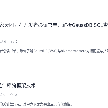
E专家天团力荐开发者必读书单；解析GaussDB SQ
0
0
单；带你了解GaussDB(DWS)与hivememtastore对接配置与
ue 组件库跨框架技术
0
0
架间的关键差异点，其中六项尤为突出且具有代表性。