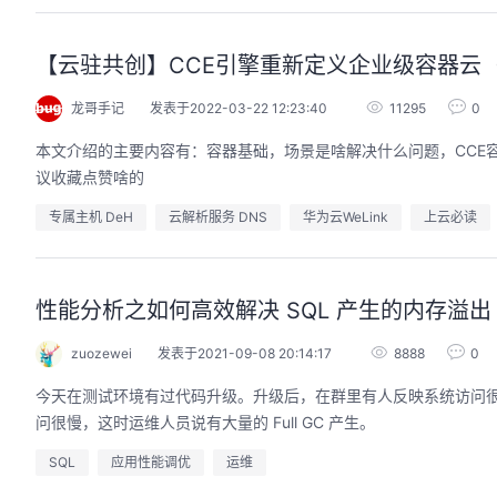
【云驻共创】CCE引擎重新定义企业级容器云
龙哥手记
发表于2022-03-22 12:23:40
11295
0
本文介绍的主要内容有：容器基础，场景是啥解决什么问题，CCE
议收藏点赞啥的
专属主机 DeH
云解析服务 DNS
华为云WeLink
上云必读
性能分析之如何高效解决 SQL 产生的内存溢出
zuozewei
发表于2021-09-08 20:14:17
8888
0
今天在测试环境有过代码升级。升级后，在群里有人反映系统访问很
问很慢，这时运维人员说有大量的 Full GC 产生。
SQL
应用性能调优
运维