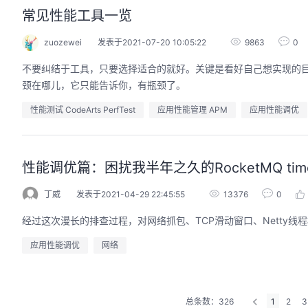
常见性能工具一览
zuozewei
发表于2021-07-20 10:05:22
9863
0
不要纠结于工具，只要选择适合的就好。关键是看好自己想实现的目的。从最低的
颈在哪儿，它只能告诉你，有瓶颈了。
性能测试 CodeArts PerfTest
应用性能管理 APM
应用性能调优
性能调优篇：困扰我半年之久的RocketMQ timeo
丁威
发表于2021-04-29 22:45:55
13376
0
经过这次漫长的排查过程，对网络抓包、TCP滑动窗口、Netty线
应用性能调优
网络
总条数：326
1
2
3