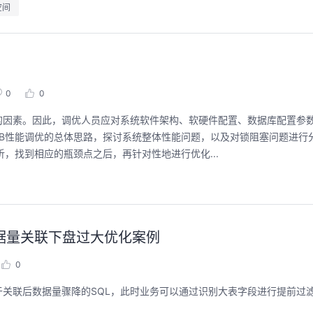
空间
0
0
的因素。因此，调优人员应对系统软件架构、软硬件配置、数据库配置参
DB性能调优的总体思路，探讨系统整体性能问题，以及对锁阻塞问题进行分
析，找到相应的瓶颈点之后，再针对性地进行优化...
级数据量关联下盘过大优化案例
0
于关联后数据量骤降的SQL，此时业务可以通过识别大表字段进行提前过