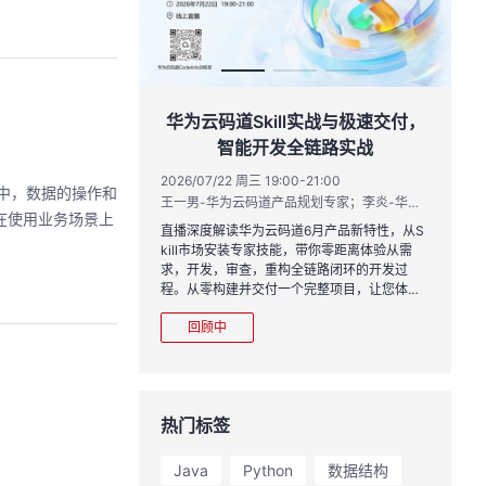
作品三步上朋友
华为云码道Skill实战与极速交付，
智能开发全链路实战
20:00
2026/07/22 周三 19:00-21:00
库中，数据的操作和
运营负责人
王一男-华为云码道产品规划专家；李炎-华为云码道产品专家；姜浩-华为云HCDG核心组成员
在使用业务场景上
到企业级开发。不教编
直播深度解读华为云码道6月产品新特性，从S
、有产出、能带走、可炫
kill市场安装专家技能，带你零距离体验从需
求，开发，审查，重构全链路闭环的开发过
程。从零构建并交付一个完整项目，让您体验
从代码提交到服务上线的“极速”之旅。
回顾中
热门标签
Java
Python
数据结构