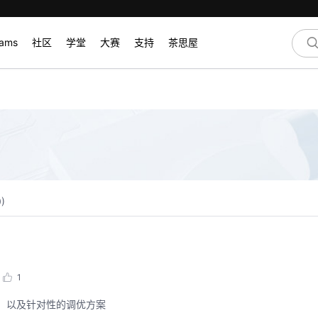
rams
社区
学堂
大赛
支持
茶思屋
0
)
1
因，以及针对性的调优方案