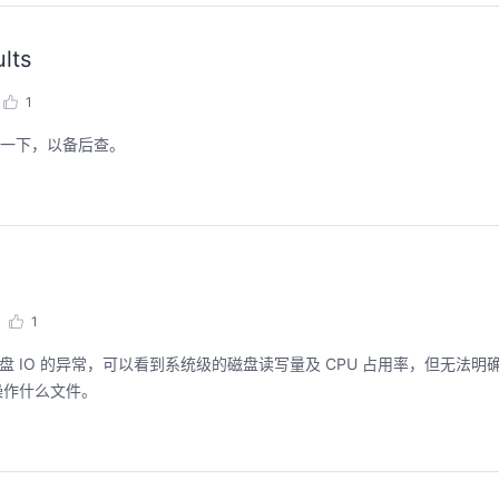
ts
1
录一下，以备后查。
1
操作什么文件。