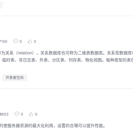
聚开发者之力，创具身新未来
用码道，让你的AI
圈
7150
0
0
2026/07/23 周四 15:00-17:00
张豪杰/程文/王军/刘新春/黄钦开 /张晓天
2026/08/04 周二 19:00-
关系（relation），关系数据库也可称为二维表数据库。关系型数据
林华鼎-华为云AI开发者
本次华为云具身智能开发平台CloudRobo培训
通表、临时表、非日志表、外表、分区表、列存表、物化视图。每种类型的表
面向具身智能开发者，带您全流程体验机器人
从入门 · 到做AI应用 · 
本体R2C小时级接入、环境重建与轨迹生成仿
程，只教用AI · 零代码
真数据生产、PB级数据管理、数据评测、模型
耀 · 每课人人动手实操
训推、强化学习和Benchmark一键评测等功
开发者空间
能，并体验业界主流具身模型应用。
回顾中
回顾中
8633
0
0
其目的使服务器资源的最大化利用，设置的合理可以提升性能。