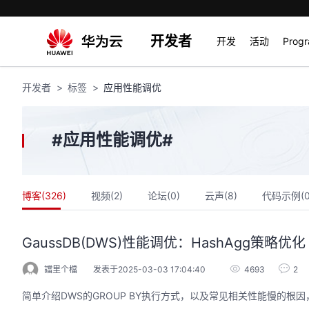
开发者
开发
活动
Prog
开发者
标签
应用性能调优
应用性能调优
#
#
博客(
326
)
视频(
2
)
论坛(
0
)
云声(
8
)
代码示例(
GaussDB(DWS)性能调优：HashAgg策略优化
譡里个檔
发表于2025-03-03 17:04:40
4693
2
简单介绍DWS的GROUP BY执行方式，以及常见相关性能慢的根