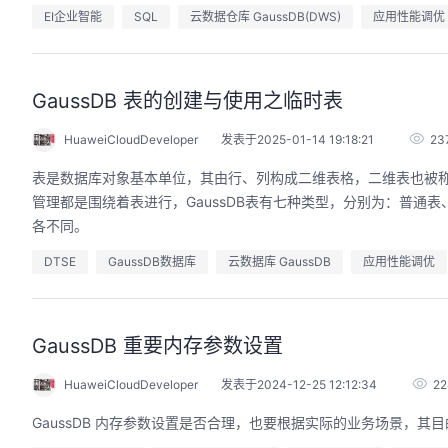
EI企业智能
SQL
云数据仓库 GaussDB(DWS)
应用性能调优
GaussDB 表的创建与使用之临时表
的AI作品三步上朋友
华为云码道Skill实战与极速交付，
圈
智能开发全链路实战
HuaweiCloudDeveloper
发表于2025-01-14 19:18:21
23
9:00-20:00
2026/07/22 周三 19:00-21:00
表是数据库对象基本单位，其由行、列构成二维表格，二维表也被称为
开发者运营负责人
王一男-华为云码道产品规划专家；李炎-华为云码道产品专家；姜浩-华为云HCDG核心组成员
管理都是围绕着表进行，GaussDB表有七种类型，分别为：普
用 · 到企业级开发。不教编
直播深度解读华为云码道6月产品新特性，从S
各不同。
零代码、有产出、能带走、可炫
kill市场安装专家技能，带你零距离体验从需
操
求，开发，审查，重构全链路闭环的开发过
DTSE
GaussDB数据库
云数据库 GaussDB
应用性能调优
程。从零构建并交付一个完整项目，让您体验
从代码提交到服务上线的“极速”之旅。
回顾中
GaussDB 重要内存参数设置
HuaweiCloudDeveloper
发表于2024-12-25 12:12:34
22
GaussDB 内存参数设置是否合理，也要根据实际的业务场景，