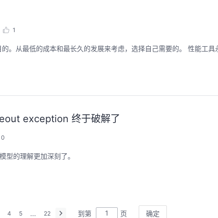
1
成本和最长久的发展来考虑，选择自己需要的。 性能工具永远不会告诉你瓶
ut exception 终于破解了
0
程模型的理解更加深刻了。
...
到第
页
确定
4
5
22