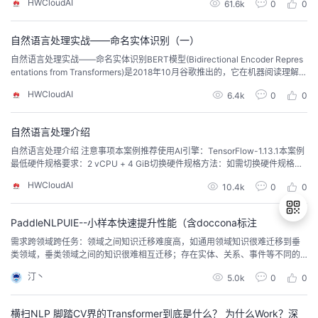
HWCloudAI
61.6k
0
0
自然语言处理实战——命名实体识别（一）
自然语言处理实战——命名实体识别BERT模型(Bidirectional Encoder Repres
entations from Transformers)是2018年10月谷歌推出的，它在机器阅读理解顶
级水平测试SQuAD1.1中表现出惊人的成绩：全部两个衡量指标上全面超越人
HWCloudAI
6.4k
0
0
类，并且还在11种不同NLP测试中创出最佳成绩，包括将GLUE基准推至80.4％
（绝对改进率7.6％），Mult...
自然语言处理介绍
自然语言处理介绍 注意事项本案例推荐使用AI引擎：TensorFlow-1.13.1本案例
最低硬件规格要求：2 vCPU + 4 GiB切换硬件规格方法：如需切换硬件规格，
您可以在本页面右边的工作区进行切换运行代码方法：点击本页面顶部菜单栏
HWCloudAI
10.4k
0
0
的三角形运行按钮或按Ctrl+Enter键 运行每个方块中的代码JupyterLab的详细
用法：请参考《ModelAtrs JupyterLab使用指导...
PaddleNLPUIE--小样本快速提升性能（含doccona标注
需求跨领域跨任务：领域之间知识迁移难度高，如通用领域知识很难迁移到垂
类领域，垂类领域之间的知识很难相互迁移；存在实体、关系、事件等不同的
退
信息抽取任务需求。 - 定制化程度高：针对实体、关系、事件等不同的信息抽
汀丶
5.0k
0
0
出
取任务，需要开发不同的模型，开发成本和机器资源消耗都很大。 - 训练数据
无或很少：部分领域数据稀缺，难以获取，且领域专业性使得数据标注门槛
登
高。
录
横扫NLP 脚踏CV界的Transformer到底是什么？ 为什么Work？深