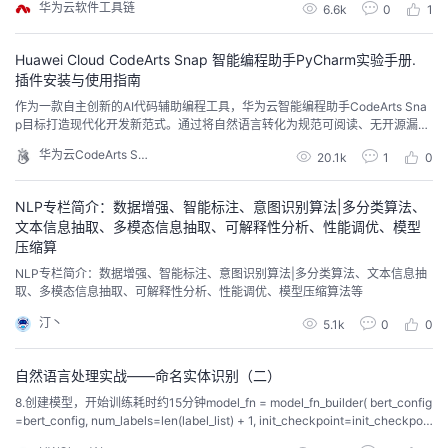
华为云软件工具链
6.6k
0
1
Huawei Cloud CodeArts Snap 智能编程助手PyCharm实验手册.
插件安装与使用指南
作为一款自主创新的AI代码辅助编程工具，华为云智能编程助手CodeArts Sna
p目标打造现代化开发新范式。通过将自然语言转化为规范可阅读、无开源漏洞
的安全编程语言，提升开发者编程效率，助力企业快速响应市场需求。华为云C
华为云CodeArts Snap
20.1k
1
0
odeArts Snap现进入邀测阶段，可即刻下载体验！
NLP专栏简介：数据增强、智能标注、意图识别算法|多分类算法、
文本信息抽取、多模态信息抽取、可解释性分析、性能调优、模型
压缩算
NLP专栏简介：数据增强、智能标注、意图识别算法|多分类算法、文本信息抽
取、多模态信息抽取、可解释性分析、性能调优、模型压缩算法等
汀丶
5.1k
0
0
自然语言处理实战——命名实体识别（二）
8.创建模型，开始训练耗时约15分钟model_fn = model_fn_builder( bert_config
=bert_config, num_labels=len(label_list) + 1, init_checkpoint=init_checkpoin
t, learning_rate=learning_rate, ...