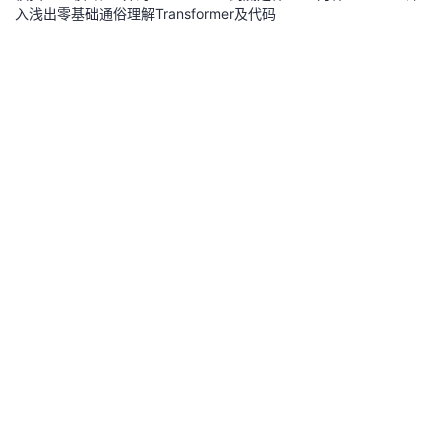
入浅出零基础通俗理解Transformer及代码
Transformer是谷歌在2017年发表的论文Attention Is All You Need中提出的一
种seq2seq模型，首先是在自然语言处理方面应用，现在已经取得了更大范围
的应用与拓展，如今已经成为非常火热的模型。本篇博文将带着问题，边阅读
中杯可乐多加冰
4.8k
0
0
文章和源码，阐述Transfomer的特点、框架、原理和相关理解。
在云南，我用华为云AI开发出千万级用户的应用
创造无限，当“燃”是开发者，华为云1024程序员节，陶新乐和大家分享独立开
发者的自由之路。
云商店
6.1k
0
0
这场竞赛，能读懂题目的你大有可为
今年，华为云温哥华大数据与智能平台实验室与加拿大两所顶尖高校（Universi
ty of British Columbia 和 Western University）一起，在人工智能AI国际顶会N
eurIPS2022上联合举办了The Natural Language for Optimization (NL4Opt)
华为云头条
7.2k
0
0
竞赛
[Python人工智能] 二十三.基于机器学习和TFIDF的情感分类（含详
细的NLP数据清洗）
前一篇文章分享了自定义情感词典（大连理工词典）实现情感分析和情绪分类