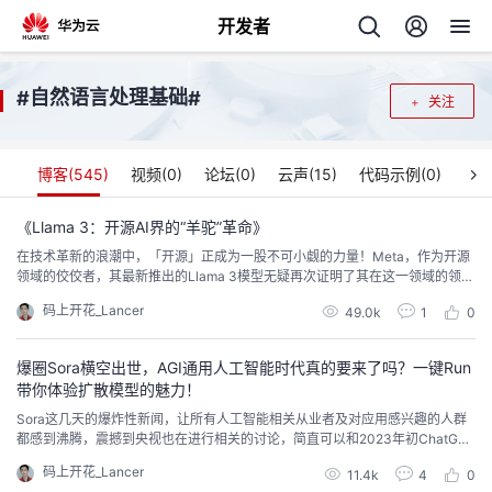
开发者
返
自然语言处理基础
#
#
关注
回
博客(
545
)
视频(
0
)
论坛(
0
)
云声(
15
)
代码示例(
0
)
《Llama 3：开源AI界的“羊驼”革命》
在技术革新的浪潮中，「开源」正成为一股不可小觑的力量！Meta，作为开源
个
领域的佼佼者，其最新推出的Llama 3模型无疑再次证明了其在这一领域的领导
地位。近日，Meta（原 Facebook）开源了他们公司的新一代大模型 Llama
码上开花_Lancer
我
49.0k
1
0
人
3，虽然目前只放出了 8B 和 70B 两个版本，但是在评估结果上已经优于 Claud
e 3 Sonnet、Mistral Medium 和 GPT-3.5 等...
我
爆圈Sora横空出世，AGI通用人工智能时代真的要来了吗？一键Run
的
主
带你体验扩散模型的魅力！
我
Sora这几天的爆炸性新闻，让所有人工智能相关从业者及对应用感兴趣的人群
的
开
页
都感到沸腾，震撼到央视也在进行相关的讨论，简直可以和2023年初ChatGPT
讨论带来的热潮一般。所以它到底为什么这么火？ 一、什么是SORA?Sora 是O
我
的
码上开花_Lancer
开
发
11.4k
4
0
penAI最新发布的文本生成视频模型，不仅可以生成长达一分钟的视频，且能完