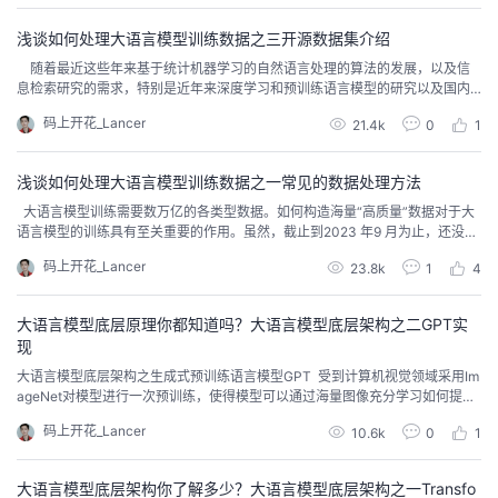
全遵照用户的 Prompt 并保持视觉质量。OpenAI 这个公司的格局非常大，他想
要做...
的
Programs
发
者
浅谈如何处理大语言模型训练数据之三开源数据集介绍
随着最近这些年来基于统计机器学习的自然语言处理的算法的发展，以及信
支
息检索研究的需求，特别是近年来深度学习和预训练语言模型的研究以及国内
者
我
国外许多大模型的开源，研究人员们构建了多种大规模开源数据集，涵盖了网
码上开花_Lancer
21.4k
0
1
页、图片、论文、百科等多个领域。在构建大语言模型时，数据的质量和多样
持
学
的
我
性对于提高模型的性能至关重要‘同时，为了推动大模型的语言的研究和应用，
学术界和工业界也开放了多个针对大语言模型的开源...
浅谈如何处理大语言模型训练数据之一常见的数据处理方法
我
堂
博
的
我
大语言模型训练需要数万亿的各类型数据。如何构造海量“高质量”数据对于大
语言模型的训练具有至关重要的作用。虽然，截止到2023 年9 月为止，还没有
的
我
客
论
的
我
非常好的大模型的理论分析和解释，也缺乏对语言模型训练数据的严格说明和
我
码上开花_Lancer
23.8k
1
4
定义。但是，大多数研究人员都普遍认为训练数据是影响大语言模型效果以及
样本泛化能力的关键因素之一。从此前的研究来看，预训练数据需要涵盖各种
技
的
坛
圈
的
我
的
我
类型，包括网络数据、图书、论文、百科和社...
大语言模型底层原理你都知道吗？大语言模型底层架构之二GPT实
现
术
云
子
直
的
我
课
的
我
大语言模型底层架构之生成式预训练语言模型GPT 受到计算机视觉领域采用Im
ageNet对模型进行一次预训练，使得模型可以通过海量图像充分学习如何提取
支
声
播
活
的
程
认
的
我
特征，然后再根据任务目标进行模型微调的范式影响，自然语言处理领域基于
码上开花_Lancer
10.6k
0
1
预训练语言模型的方法也逐渐成为主流。以ELMo为代表的动态词向量模型开启
了语言模型预训练的大门，此后以GPT 和BERT为代表的基于Transformer 的大
持
建
动
关
证
实
的
规模预训练语言模...
大语言模型底层架构你了解多少？大语言模型底层架构之一Transfo