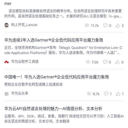
mer
议
注
验
收
语言模型目标是建模自然语言的概率分布，在自然语言处理研究中具有重要
的作用，是自然语言处理基础任务之一。大量的研究从n 元语言模型（n-gram
藏
Language Models）、神经语言模型（Neural Language Models，NLM）以
码上开花_Lancer
11.7k
0
2
及预训练语言模型（Pre-trained Language Models，PLM）等不同角度开展
了系列工作。这些研究在不同阶段都对自然语...
华为连续2年入选Gartner®企业低代码应用平台魔力象限
近日，全球咨询机构Gartner®发布 《Magic Quadrant™ for Enterprise Low-C
ode Application Platforms》报告，华为入选该象限，作为中国唯一入选厂
商，华为已连续两年入选Gartner®企业低代码应用平台魔力象限。
华为云软件工具链
7.0k
0
0
中国唯一！华为入选Gartner®企业低代码应用平台魔力象限
帮助企业在数字化转型道路上加速前进
华为云头条
6.7k
1
1
华为云API自然语言处理的魅力—AI情感分析、文本分析
云服务、API、SDK，调试，查看，我都行 阅读短文您可以学习到：人工智能AI
自言语言的情感分析、文本分词、文本翻译