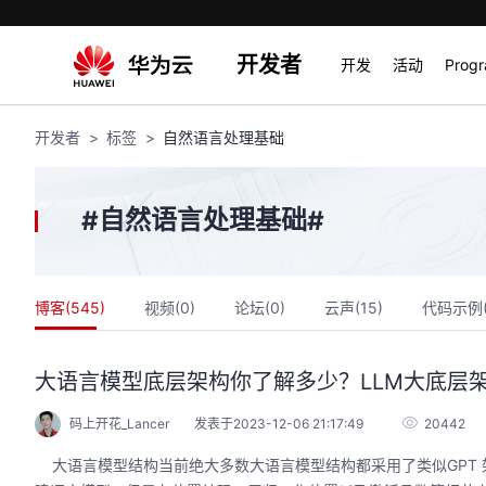
开发者
开发
活动
Prog
开发者
标签
自然语言处理基础
自然语言处理基础
#
#
博客(
545
)
视频(
0
)
论坛(
0
)
云声(
15
)
代码示例
大语言模型底层架构你了解多少？LLM大底层架
码上开花_Lancer
发表于2023-12-06 21:17:49
20442
大语言模型结构当前绝大多数大语言模型结构都采用了类似GPT 架构