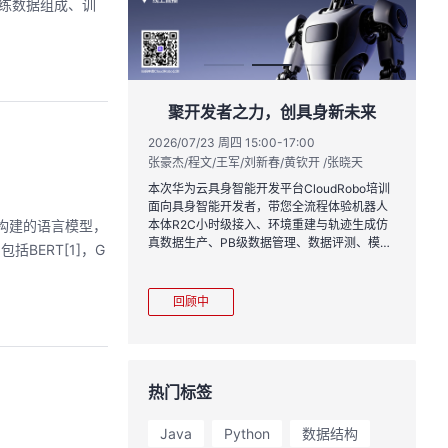
训练数据组成、训
实战与极速交付，
聚开发者之力，创具身新未来
链路实战
2026/07/23 周四 15:00-17:00
张豪杰/程文/王军/刘新春/黄钦开 /张晓天
1:00
2
王一男-华为云码道产品规划专家；李炎-华为云码道产品专家；姜浩-华为云HCDG核心组成员
林
本次华为云具身智能开发平台CloudRobo培训
面向具身智能开发者，带您全流程体验机器人
月产品新特性，从S
从
络构建的语言模型，
本体R2C小时级接入、环境重建与轨迹生成仿
带你零距离体验从需
程
真数据生产、PB级数据管理、数据评测、模型
BERT[1]，G
链路闭环的开发过
耀
训推、强化学习和Benchmark一键评测等功
完整项目，让您体验
能，并体验业界主流具身模型应用。
极速”之旅。
回顾中
热门标签
Java
Python
数据结构