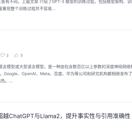
有不同。上篇文章 介绍了GPT-3 模型的训练过程，包括模型架构、
重现整个训练过程并不容易...
用码道，让你的AI作品三步上朋友
华为云码道Skill
圈
智能开发全
2026/08/04 周二 19:00-20:00
2026/07/22 周三 19:00-2
林华鼎-华为云AI开发者运营负责人
2
3
从入门 · 到做AI应用 · 到企业级开发。不教编
直播深度解读华为云码道6
，也称大规模语言模型或大型语言模型，是一种由包含数百亿以上参数的深度神经网
程，只教用AI · 零代码、有产出、能带走、可炫
kill市场安装专家技能，
ogle、OpenAI、Meta、百度、华为等公司和研究机构都相继发布了包括
耀 · 每课人人动手实操
求，开发，审查，重构全
程。从零构建并交付一个
。...
从代码提交到服务上线的“
回顾中
回顾中
越ChatGPT与Llama2，提升事实性与引用准确性