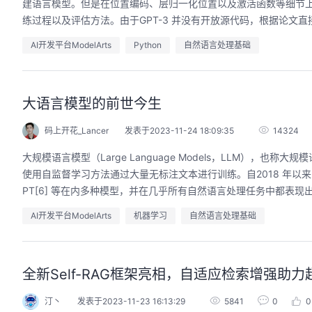
建语言模型。但是在位置编码、层归一化位置以及激活函数等细节上各
练过程以及评估方法。由于GPT-3 并没有开放源代码，根据论文直接
AI开发平台ModelArts
Python
自然语言处理基础
大语言模型的前世今生
码上开花_Lancer
发表于2023-11-24 18:09:35
14324
大规模语言模型（Large Language Models，LLM）
使用自监督学习方法通过大量无标注文本进行训练。自2018 年以来，Go
PT[6] 等在内多种模型，并在几乎所有自然语言处理任务中都表现出色
AI开发平台ModelArts
机器学习
自然语言处理基础
全新Self-RAG框架亮相，自适应检索增强助力超
汀丶
发表于2023-11-23 16:13:29
5841
0
0