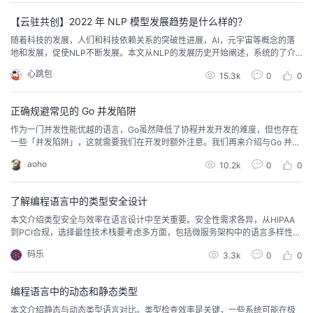
我
注
的
开
【云驻共创】2022 年 NLP 模型发展趋势是什么样的？
随着科技的发展，人们和科技依赖关系的突破性进展，AI，元宇宙等概念的落
的
Programs
发
地和发展，促使NLP不断发展。本文从NLP的发展历史开始阐述，系统的了介
绍了各个时期的NLP模型。最后最2022年NLP模型发展方向做出了预测。
心跳包
15.3k
0
0
支
者
正确规避常见的 Go 并发陷阱
持
学
作为一门并发性能优越的语言，Go虽然降低了协程并发开发的难度，但也存在
一些「并发陷阱」，这就需要我们在开发时额外注意。我们再来介绍与Go 并发
我
堂
相关的几个小技巧，帮助你规避 Go 并发开发的一些陷阱。闭包传递参数的问题
aoho
10.2k
0
0
首先是循环并发时闭包传递参数的问题，如下错误例子所示：func main() {fo
r i := 0 ; i < 5 ; i++{go func() {fmt.Println(...
的
我
我
了解编程语言中的类型安全设计
技
的
的
我
本文介绍类型安全与效率在语言设计中至关重要。安全性需求各异，从HIPAA
到PCI合规，选择最佳技术栈要考虑多方面，包括微服务架构中的语言多样性，
以确保每个服务都能高效且安全地执行其特定任务。
术
云
课
的
我
码乐
3.3k
0
0
支
声
程
认
的
我
编程语言中的动态和静态类型
本文介绍静态与动态类型语言对比。类型检查效率是关键，一些系统可能在极