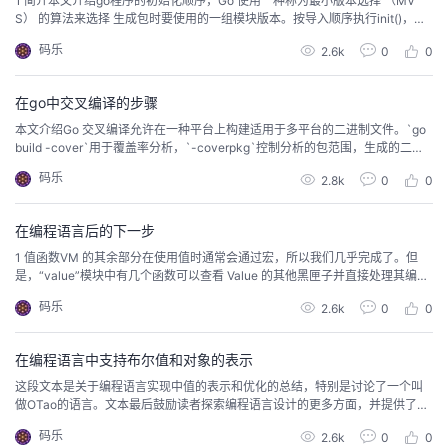
1 简介本文介绍go程序的初始化顺序，Go 使用一种称为最小版本选择 （MV
S） 的算法来选择 生成包时要使用的一组模块版本。按导入顺序执行init()，先
变量定义、常量、再执行init()，最后main()。main()前所有init()执行完毕。多
码乐
2.6k
0
0
个init()按声明顺序运行。main()是唯一入口，无需显式调用。使用GODEBUG=
inittrace=1可查看初始化过程。交叉编译示例...
在go中交叉编译的步骤
本文介绍Go 交叉编译允许在一种平台上构建适用于多平台的二进制文件。`go
build -cover`用于覆盖率分析，`-coverpkg`控制分析的包范围，生成的二进
制文件运行后，覆盖率数据会写入`GOCOVERDIR`指定的目录。
码乐
2.8k
0
0
在编程语言后的下一步
1 值函数VM 的其余部分在使用值时通常会通过宏，所以我们几乎完成了。但
是，“value”模块中有几个函数可以查看 Value 的其他黑匣子并直接处理其编
码。我们也需要解决这些问题。第一个是printValue()。每个值类型都有单独的
码乐
2.6k
0
0
代码。我们不再有可以打开的显式类型枚举，因此我们使用一系列类型测试来
处理每种类型的值。这在技术上比 switch 慢一点，但与实际写入流的开销相
比，它可以忽...
在编程语言中支持布尔值和对象的表示
这段文本是关于编程语言实现中值的表示和优化的总结，特别是讨论了一个叫
做OTao的语言。文本最后鼓励读者探索编程语言设计的更多方面，并提供了进
一步学习的资源和建议。
码乐
2.6k
0
0