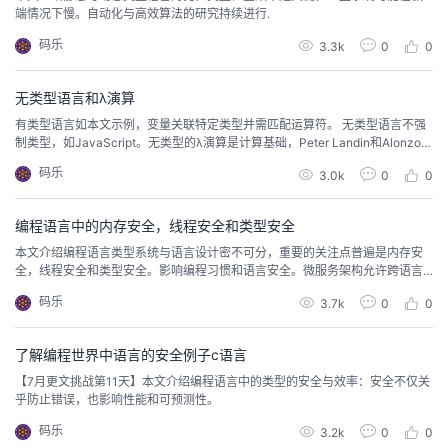
持
建
证
实
的
端情况下慢。自动化与高效算法的研究持续进行.
码乐
3.3k
0
0
议
验
收
无类型语言和λ演算
藏
有类型语言如本文示例，变量关联特定类型并需匹配运算符。 无类型语言不强
制类型，如JavaScript。无类型的λ演算是计算基础，Peter Landin和Alonzo C
hurch的工作展示了如何用它理解编程语言。 Lambda演算可扩展以模拟数字、
码乐
3.0k
0
0
异常处理等复杂功能，影响了Haskell和Scheme等语言的发展。
编程语言中的内存安全，线程安全和类型安全
本文介绍编程语言类型系统与语言设计密不可分，重要的关注点普遍是内存安
全，线程安全和类型安全。影响编程习惯和语言安全。微服务架构允许跨语言
技术栈，每个服务都能用最适合的平台构建，强调代码质量原则，以实现高效
码乐
3.7k
0
0
解决方案。
了解编程世界中语言的安全例子c语言
【7月更文挑战第11天】本文介绍编程语言中的类型的安全与效率：安全不仅关
乎防止错误，也影响性能和可预测性。
码乐
3.2k
0
0