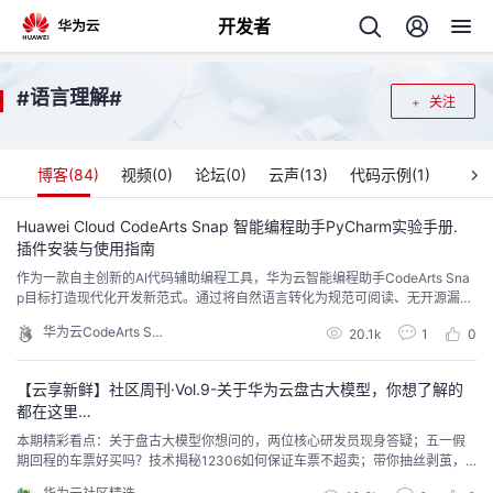
开发者
返
语言理解
#
#
关注
回
博客(
84
)
视频(
0
)
论坛(
0
)
云声(
13
)
代码示例(
1
)
Huawei Cloud CodeArts Snap 智能编程助手PyCharm实验手册.
插件安装与使用指南
个
作为一款自主创新的AI代码辅助编程工具，华为云智能编程助手CodeArts Sna
p目标打造现代化开发新范式。通过将自然语言转化为规范可阅读、无开源漏洞
我
人
的安全编程语言，提升开发者编程效率，助力企业快速响应市场需求。华为云C
华为云CodeArts Snap
20.1k
1
0
odeArts Snap现进入邀测阶段，可即刻下载体验！
的
主
【云享新鲜】社区周刊·Vol.9-关于华为云盘古大模型，你想了解的
都在这里…
开
页
本期精彩看点：关于盘古大模型你想问的，两位核心研发员现身答疑；五一假
期回程的车票好买吗？技术揭秘12306如何保证车票不超卖；带你抽丝剥茧，
发
完成复杂Gremlin查询的调试…