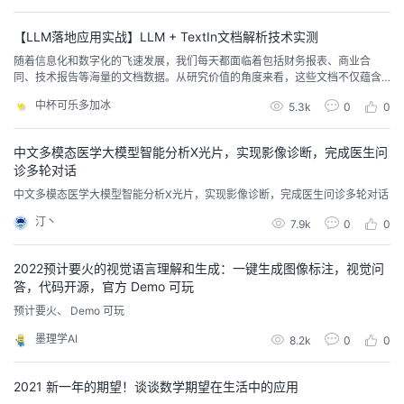
【LLM落地应用实战】LLM + TextIn文档解析技术实测
随着信息化和数字化的飞速发展，我们每天都面临着包括财务报表、商业合
同、技术报告等海量的文档数据。从研究价值的角度来看，这些文档不仅蕴含
了各行业处理内外部事务的详尽细节和深厚的知识积累，更汇聚了丰富的行业
中杯可乐多加冰
5.3k
0
0
相关实体和数字信息。而在形式上，这些文档则呈现出多元化的复杂性，如双
栏排版、手写字体、印章标记、有线表格与无线表格等元素的交织，使得文档
解析和信息提取成为一项极具挑战和价值的任务。
中文多模态医学大模型智能分析X光片，实现影像诊断，完成医生问
诊多轮对话
中文多模态医学大模型智能分析X光片，实现影像诊断，完成医生问诊多轮对话
汀丶
7.9k
0
0
2022预计要火的视觉语言理解和生成：一键生成图像标注，视觉问
答，代码开源，官方 Demo 可玩
预计要火、 Demo 可玩
墨理学AI
8.2k
0
0
2021 新一年的期望！谈谈数学期望在生活中的应用