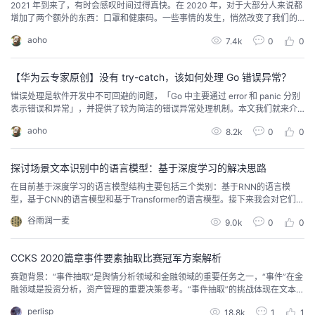
2021 年到来了，有时会感叹时间过得真快。在 2020 年，对于大部分人来说都
增加了两个额外的东西：口罩和健康码。一些事情的发生，悄然改变了我们的
生活，推动着我们向前。本来是打算在这几天写写 2020 年的总结，以及新一
aoho
7.4k
0
0
年的计划，虽然变化总会比计划来得频繁，但是梦想总是要有的。翻了翻去年
的总结，我是在农历新年前写的，就暂且推后到春节前夕完成。所以今天这篇
文章既不是关于我的个人总结，也不是服...
【华为云专家原创】没有 try-catch，该如何处理 Go 错误异常？
错误处理是软件开发中不可回避的问题，「Go 中主要通过 error 和 panic 分别
表示错误和异常」，并提供了较为简洁的错误异常处理机制。本文我们就来介
绍 Go 中的一些错误处理机制，再聊聊 Go 语言中错误处理的槽点和期望。Error
aoho
8.2k
0
0
sare values错误处理是每个开发人员都需要面对的问题，在我过去接触的编程
语言中，大多是通过「try-catch 的方式」对可能出现错误的代码块进行...
探讨场景文本识别中的语言模型：基于深度学习的解决思路
在目前基于深度学习的语言模型结构主要包括三个类别：基于RNN的语言模
型，基于CNN的语言模型和基于Transformer的语言模型。接下来我会对它们进
行依次介绍，并且逐一分析他们的优缺点。
谷雨润一麦
9.0k
0
0
CCKS 2020篇章事件要素抽取比赛冠军方案解析
赛题背景：“事件抽取”是舆情分析领域和金融领域的重要任务之一，“事件”在金
融领域是投资分析，资产管理的重要决策参考。“事件抽取”的挑战体现在文本的
复杂和任务的复杂。文本的复杂体现在事件抽取的输入文本可能是句子、段落
perlisp
18.8k
1
1
或者篇章，不定长度的文本使得限制文本长度的模型无法使用；任务的复杂体