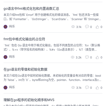
go语言中fmt格式化包和内置函数汇总
本文介绍fmt包和`Errorf`用于创建格式化的错误消息。`fmt`包还涉及一些接
口，如`Formatter`、`GoStringer`、`ScanState`、`Scanner`和`Stringer
`，支持自定义格式化和输入/输出处理。
码乐
3.1k
0
0
fmt包中格式化输出的占位符
`fmt` 包在 Go 语言中用于格式化输出，包括不同类型的占位符：%v（默认格
式）、%+v（带字段名的结构体）、%#v（Go语法表示）、%T（类型表
示）、%%（百分号）。布尔值用%t，整数有%b、%c、%d、%o、%q、%x、
码乐
3.2k
0
0
%X和%U。浮点数和复数用%b、%e、%E、%f、%g、%G。字符串和字节切片
用%s、%q、%x、%X。指针用%p。占位符可配合+、-、#、空格和0进行调
整。宽度和精度控制
在go语言的零值和初始化数据
本文介绍在Go语言中如何初始化数据，未初始化的变量会有对应的零值：bool
为`false`，int为`0`，byte和string为空，pointer、function、interface及cha
nnel为`nil`，slice和map也为`nil`。。本文档作为指南，帮助理解Go的数据结
码乐
3.1k
0
0
构和正确使用它们。
理解在go程序的初始化顺序和MVS