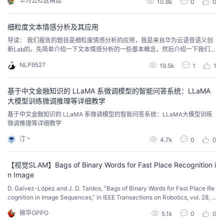
华为云社区精选
10.8k
0
0
者
细粒度文本情感分析及其应用
导读： 我们报告的题目是细粒度情感分析的应用，我是来自华为云语音语义创
我
新Lab的。先简单介绍一下文本情感分析的一些基本概念，然后介绍一下我们在
细粒度情感分析方面两个工作，一个是属性级的细粒度情感分析，还有一个是
NLP9527
的
我
19.5k
1
1
观点四元组的挖掘，最后再做一个总结和未来的展望。
博
的
我
基于中文金融知识的 LLaMA 系微调模型的智能问答系统：LLaMA
大模型训练微调推理等详细教学
客
论
的
我
基于中文金融知识的 LLaMA 系微调模型的智能问答系统：LLaMA大模型训练
微调推理等详细教学
坛
圈
的
我
汀丶
4.7k
0
0
子
直
的
我
【视觉SLAM】Bags of Binary Words for Fast Place Recognition i
n Image
我
播
活
的
D. Galvez-López and J. D. Tardos, “Bags of Binary Words for Fast Place Re
cognition in Image Sequences,” in IEEE Transactions on Robotics, vol. 28, n
o. 5, pp. 1188-1197, Oct. 2012, doi: 10.1109/TRO....
我
动
关
的
振华OPPO
5.1k
0
0