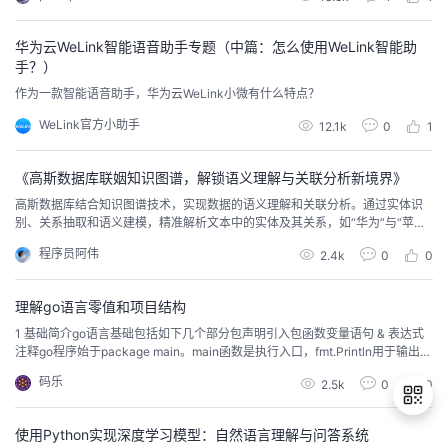
现在事件识别的任务包括：事件类型识别，和事件要素抽取。 “CCKS 2020面
向金融领域的篇章事件要素抽取比赛”...
华为云WeLink智能语音助手专题（中篇：怎么使用WeLink智能助
手？）
作为一款智能语音助手，华为云WeLink小微有什么特点？
WeLink官方小助手
12.1k
0
1
《高斯数据库联姻知识图谱，解锁语义理解与关联分析新境界》
高斯数据库结合知识图谱技术，实现数据的语义理解和关联分析。通过实体识
别、关系抽取和语义建模，精准解析文本中的实体及其关系，如“华为”与“苹果”
的竞争关系。知识图谱助力多源数据融合，挖掘复杂关联，支持实时决策。应
程序员阿伟
2.4k
0
0
用案例包括医疗领域的疾病诊断和药物研发，提升数据处理效率和准确性。这
一创新解决方案为企业数字化转型提供强大支持。
理解go语言零值和项目结构
1 基础简介go语言基础包括如下几个部分包声明引入包函数变量语句 & 表达式
注释go程序始于package main。main函数是执行入口，fmt.Println用于输出。
Go有25个关键字和36个预定义标识符。go语言特点包括接口的水平和垂直组
码乐
2.5k
0
0
合，隐式接口，内存零值初始化。挑战涉及包管理、泛型、错误处理等。推荐
遵循idiomatic Go的项目结构，利用go.mod管理依赖。错误处理通...
使用Python实现深度学习模型：自然语言理解与问答系统