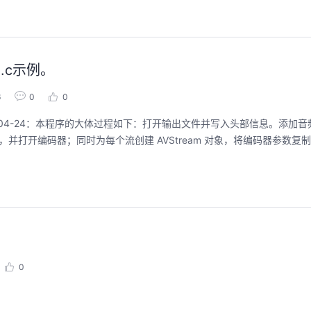
g.c示例。
用码道，让你的AI作品三步上朋友
华为云码道Skill
圈
智能开发全
6
0
0
2026/08/04 周二 19:00-20:00
2026/07/22 周三 19:00-2
答案2022-04-24：本程序的大体过程如下：打开输出文件并写入头部信息。添
林华鼎-华为云AI开发者运营负责人
参数，并打开编码器；同时为每个流创建 AVStream 对象，将编码器参数
从入门 · 到做AI应用 · 到企业级开发。不教编
直播深度解读华为云码道6
程，只教用AI · 零代码、有产出、能带走、可炫
kill市场安装专家技能，
耀 · 每课人人动手实操
求，开发，审查，重构全
程。从零构建并交付一个
从代码提交到服务上线的“
回顾中
回顾中
0