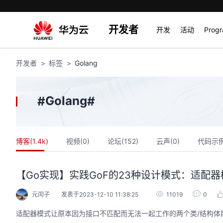
开发者
开发
活动
Prog
开发者
标签
Golang
Golang
#
#
博客(
1.4k
)
视频(
0
)
论坛(
152
)
云声(
0
)
代码示例
【Go实现】实践GoF的23种设计模式：适配器
元闰子
发表于2023-12-10 11:38:25
11019
0
适配器模式让原本因为接口不匹配而无法一起工作的两个类/结构体