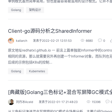
单例模式虽然简单易用，但也是最容易被滥用的设计模式。它并不是
Golang
架构设计
Client-go源码分析之SharedInformer
kaliarch
发表于2022-02-21 12:51:53
6680
0
原文地址redhatxl.github.io 一 前言上篇单独就Informer中的
相同的资源，那么就需要另外再创建一个Informer对象，而队列也无法复
后续的示例包括K8s的控制...
Golang
Kubernetes
[典藏版]Golang三色标记+混合写屏障GC模式
刘丹冰Aceld
发表于2022-01-17 21:48:23
15396
从三色标记演进混合写屏障的GC模式全场景分析，主要介绍Golan