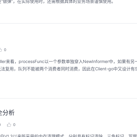
“银弹”，在实际使用时，还需根据具体的业务场景谨慎使用。
0
controller来看，processFunc以一个参数单独穿入NewInformer中，如
用，队列不能被两个消费者同时消费，因此在Client-go中又设计有Share
全分析
0
0
g自V1.3以来所采用的内存清理模式，分别具有标记清除、三色标记、写