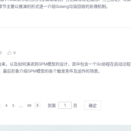
章节主要以推演的形式逐一介绍Golang垃圾回收的处理机制。
0
0
度器的由来，以及如何演进到GPM模型的设计，其中包含一个Go协程在启动过
析。最后形象介绍GPM模型的各个触发条件及运作的场景。
...
到第
页
确定
3
4
5
99