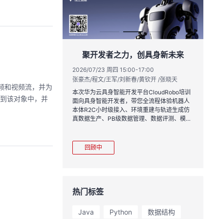
实战与极速交付，
聚开发者之力，创具身新未来
链路实战
2026/07/23 周四 15:00-17:00
张豪杰/程文/王军/刘新春/黄钦开 /张晓天
1:00
2
加音频和视频流，并为
王一男-华为云码道产品规划专家；李炎-华为云码道产品专家；姜浩-华为云HCDG核心组成员
林
本次华为云具身智能开发平台CloudRobo培训
复制到该对象中，并
面向具身智能开发者，带您全流程体验机器人
月产品新特性，从S
从
本体R2C小时级接入、环境重建与轨迹生成仿
带你零距离体验从需
程
真数据生产、PB级数据管理、数据评测、模型
链路闭环的开发过
耀
训推、强化学习和Benchmark一键评测等功
完整项目，让您体验
能，并体验业界主流具身模型应用。
极速”之旅。
回顾中
热门标签
Java
Python
数据结构