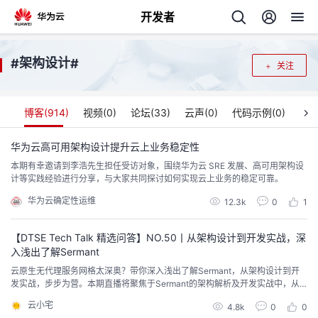
开发者
返
架构设计
#
#
关注
回
博客(
914
)
视频(
0
)
论坛(
33
)
云声(
0
)
代码示例(
0
)
华为云高可用架构设计提升云上业务稳定性
本期有幸邀请到李浩先生担任受访对象，围绕华为云 SRE 发展、高可用架构设
个
计等实践经验进行分享，与大家共同探讨如何实现云上业务的稳定可靠。
华为云确定性运维
我
12.3k
0
1
人
【DTSE Tech Talk 精选问答】NO.50丨从架构设计到开发实战，深
的
主
入浅出了解Sermant
云原生无代理服务网格太深奥？带你深入浅出了解Sermant，从架构设计到开
开
页
发实战，步步为营。本期直播将聚焦于Sermant的架构解析及开发实战中，从
开发者视角来看核心设计中的插件机制和类加载器架构，在实战中从基础能力
云小宅
发
4.8k
0
0
开发，到进阶使用统一动态配置能力、统一日志能力等一步步完成插件开发。