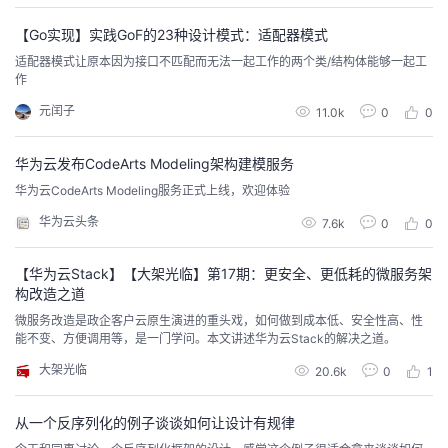
者
【Go实现】实践GoF的23种设计模式：适配器模式
适配器模式让原本因为接口不匹配而无法一起工作的两个类/结构体能够一起工
作
我
元闰子
11.0k
0
0
的
我
华为云发布CodeArts Modeling架构建模服务
博
的
我
华为云CodeArts Modeling服务正式上线，欢迎体验
华为云头条
7.6k
0
0
客
论
的
我
【华为云Stack】【大架光临】第17期：更安全、更低耗的微服务架
坛
圈
的
我
构改造之道
微服务改造是政企客户云原生演进的重头戏，如何做到成本低、安全性高、性
子
直
的
我
能不变、方便调用等，是一门学问。本文讲述华为云Stack的解决之道。
大架光临
我
播
活
的
20.6k
0
1
我
动
关
的
从一个反序列化的例子谈谈如何让设计有规律