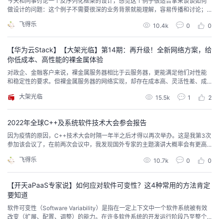
今天和同事讨论一个反序列化框架的设计，感觉这个例子很适合拿来谈谈如何
我
注
做设计的问题：这个例子不需要很深的业务背景就能理解，容易传播和讨论；
的
开
而且这个设计本身非常简单，很快就能看明白。这里隐去所有业务相关的知
飞得乐
10.4k
0
0
识，它们对这个问题没什么影响。该框架的需求是这样的：写一套公共的代
的
Programs
发
码，能够支持从文本字符串中解析出业务实例的数据。比如从"[1,2,3]"字符串中
解析出一个整型数组。这种需求在业界有很多成熟实...
【华为云Stack】【大架光临】第14期：再升级！全新网络方案，给
支
者
你低成本、高性能的裸金属体验
对政企、金融客户来说，裸金属服务器相比于云服务器，更能满足他们对性能
持
和稳定性的要求。但裸金属服务器的网络实现，却存在成本高、灵活性差、成
学
熟度不足等问题。为解决这些问题，华为云Stack有一套增强版的网络方案。
大架光临
15.5k
1
2
我
堂
2022年全球C++及系统软件技术大会参会报告
的
我
我
因为疫情的原因，C++技术大会时隔一年半之后才得以再次举办。这是我第3次
参加该会议了，在前两次会议中，我发现国外专家的主题演讲大概率会有更高
技
的
的质量，所以这一次我干脆全部听的国外专家演讲。主办方也很贴心，直接把
的
我
飞得乐
10.7k
0
0
所有的英文演讲全部排在了C会场。下面介绍我这次会议听的主题：《现代C+
+的发展与演化》——Bjarne StroustrupC++之父的演讲照例排在第一个。但实
术
云
课
的
我
际上Bjarne每年讲的几...
【开天aPaaS专家说】如何应对软件可变性？这4种常用的方法肯定
要知道
支
声
程
认
的
我
软件可变性（Software Variability）是指在一定上下文中一个软件系统被有效
改变（扩展、配置、调整）的能力。在许多软件系统的开发运行阶段乃至整个