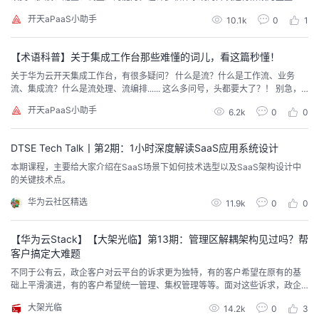
持
建
证
实
的
生命周期中，软件可变性都是其设计开发者所要面对的基本问题。针对软件可
开天aPaaS小助手
10.1k
0
1
变性，开发者们根据软件实现要求和成本投入，采取软件预留配置点、动态软
件产品线、运行时可变性动态绑定、多变非核心功能的快速开发等方法来应
议
验
收
对，详情请看：
【术语科普】关于集成工作台那些难懂的词儿，看这篇秒懂！
关于华为云开天集成工作台，有很多疑问？ 什么是流？什么是工作流、业务
藏
流、集成流？什么是流处理、流编排...... 这么多问号，头都要大了？！ 别急，
往下看，关于流程模式那些难懂的词儿，在这儿全搞懂！
开天aPaaS小助手
6.2k
0
0
DTSE Tech Talk丨第2期：1小时深度解读SaaS应用系统设计
本期课程，主要给大家介绍在SaaS场景下如何技术选型以及SaaS架构设计中
的关键技术点。
华为云社区精选
11.9k
0
0
【华为云Stack】【大架光临】第13期：管理区解耦架构见过吗？帮
客户搞定大难题
不同于公有云，政企客户对云平台的诉求更为独特，有的客户希望在原有的基
础上平滑演进，有的客户希望统一管理、集权管理等等。面对这些诉求，政企
云平台需要在架构和相关工具能力上具备对应方案，华为云Stack开拓性的提出
大架光临
14.2k
0
3
管理区解耦和相关部署/搬迁工具，在同一框架下满足客户诉求。那么，管理区