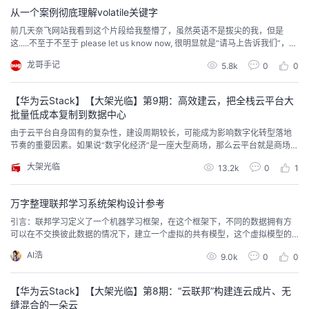
从一个案例彻底理解volatile关键字
前几天奈飞网站我看到这个片段给我整懵了，虽然英语不是拔尖的我，但是
这.....不至于不至于 please let us know now, 很明显就是“请马上告诉我们”，其
实《鱿鱼游戏》剧中英语翻译有些并不总是与角色的对话相匹配，不必在意
龙哥手记
5.8k
0
0
的。扯远了哈，写 volatile 的文章非常多，本人也看过许多相关文章，但是始
终感觉有哪里不对劲，但是又说不上来为什么，可能是太过分追求实现原理，
老想问...
【华为云Stack】【大架光临】第9期：高效建云，把全栈云平台大
批量低成本复制到数据中心
由于云平台自身固有的复杂性，建设周期较长，可能成为影响数字化转型落地
节奏的重要因素。如果说“数字化经济”是一座大型商场，那么云平台就是商场的
大楼及其附属配套设施，楼什么时候建好，直接影响着商场何时开业。本文将
大架光临
13.2k
0
1
为读者分享华为云Stack是如何高效的把全栈云平台大批量低成本复制到客户的
数据中心，为客户修建数字化转型的高速公路。
万字整理联邦学习系统架构设计参考
引言：联邦学习定义了一个机器学习框架，在这个框架下，不同的数据拥有方
可以在不交换彼此数据的情况下，建立一个虚拟的共有模型，这个虚拟模型的
效果等同于各方把数据聚合在一起建立的最优模型。这样，建好的模型在各自
AI浩
9.0k
0
0
的区域仅为本地的目标服务。在这样一个联邦机制下，各个参与者的身份和地
位相同，而联邦系统帮助大家建立了“共同富裕”的策略。由于在建立虚拟模型的
时候，数据本身不移动，也不会泄露用户隐私或影响数...
【华为云Stack】【大架光临】第8期：“云联邦”构建连云成片、无
缝混合的一朵云