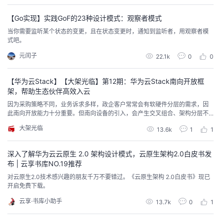
解耦具体是什么？有哪些应用场景？本期带你了解。
【Go实现】实践GoF的23种设计模式：观察者模式
当你需要监听某个状态的变更，且在状态变更时，通知到监听者，用观察者模
式吧。
元闰子
22.1k
0
0
【华为云Stack】【大架光临】第12期：华为云Stack南向开放框
架，帮助生态伙伴高效入云
因为采购策略不同，业务诉求多样，政企客户常常会有软硬件分层的需求，因
此南向开放能力十分重要。但南向设备的引入，会产生交叉组合、架构分层不
清晰等一系列的问题。这就像把国外的电器带到国内使用一样，额定电压、插
大架光临
13.6k
1
1
头等制式不同，很难直接使用。所以，就需要一系列的标准化框架来解决简化
对接流程、降低对接成本，本文将对此做详细阐释。
深入了解华为云云原生 2.0 架构设计模式，云原生架构2.0白皮书发
布 | 云享书库NO.19推荐
对云原生2.0技术感兴趣的朋友千万不要错过。《云原生架构 2.0白皮书》现已
开启免费下载。
云享·书库小助手
13.7k
0
1