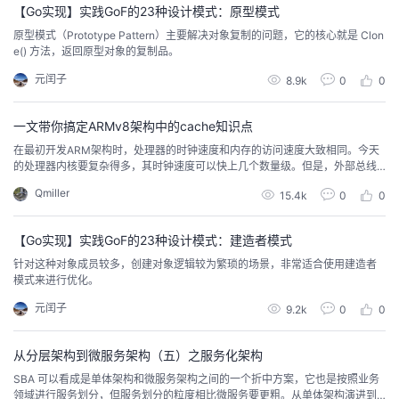
【Go实现】实践GoF的23种设计模式：原型模式
原型模式（Prototype Pattern）主要解决对象复制的问题，它的核心就是 Clon
e() 方法，返回原型对象的复制品。
元闰子
8.9k
0
0
一文带你搞定ARMv8架构中的cache知识点
在最初开发ARM架构时，处理器的时钟速度和内存的访问速度大致相同。今天
的处理器内核要复杂得多，其时钟速度可以快上几个数量级。但是，外部总线
和内存设备的频率并没有扩大到同样的程度。有可能实现小块的片上SRAM，
Qmiller
15.4k
0
0
它可以以与内核相同的速度运行，但是与标准的DRAM块相比，这种RAM非常
昂贵，因为后者的容量可以达到数千倍。在许多基于ARM处理器的系统中，访
问外部存储器需要几十甚至几百个内核周期。
【Go实现】实践GoF的23种设计模式：建造者模式
针对这种对象成员较多，创建对象逻辑较为繁琐的场景，非常适合使用建造者
模式来进行优化。
元闰子
9.2k
0
0
从分层架构到微服务架构（五）之服务化架构
SBA 可以看成是单体架构和微服务架构之间的一个折中方案，它也是按照业务
领域进行服务划分，但服务划分的粒度相比微服务要更粗。从单体架构演进到