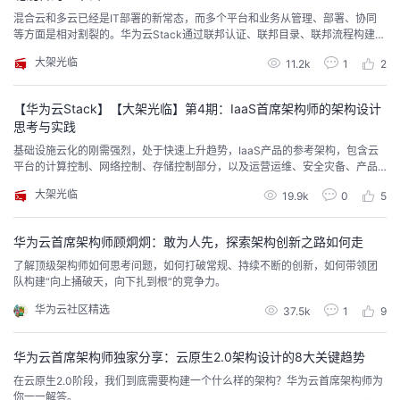
混合云和多云已经是IT部署的新常态，而多个平台和业务从管理、部署、协同
等方面是相对割裂的。华为云Stack通过联邦认证、联邦目录、联邦流程构建云
联邦技术，帮助企业以较低的成本实现混合云，企业内连云成片，资源共享，
大架光临
11.2k
1
2
达成降本增效的目的。
【华为云Stack】【大架光临】第4期：IaaS首席架构师的架构设计
思考与实践
基础设施云化的刚需强烈，处于快速上升趋势，IaaS产品的参考架构，包含云
平台的计算控制、网络控制、存储控制部分，以及运营运维、安全灾备、产品
化等子系统，不同IaaS厂商提供了各自系统实现的产品实例。本文分享了华为
大架光临
19.9k
0
5
云Stack IaaS的设计思考与实践，基于公有云先进的架构技术和创新能力，采
用重构改造+积木式搭配+抽屉式替换等方式，健康的、可持续的为客户不断的
提供产品和服务。
华为云首席架构师顾炯炯：敢为人先，探索架构创新之路如何走
了解顶级架构师如何思考问题，如何打破常规、持续不断的创新，如何带领团
队构建“向上捅破天，向下扎到根”的竞争力。
华为云社区精选
37.5k
1
9
华为云首席架构师独家分享：云原生2.0架构设计的8大关键趋势
在云原生2.0阶段，我们到底需要构建一个什么样的架构？华为云首席架构师为
你一一解答。