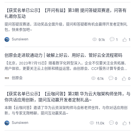
者
【获奖名单已公示】【开问有益】第3期 提问答疑双赛道，问答有
礼邀你互动
提问答疑双赛道，活动奖品全面升级，提问和答疑都有机会赢得开发者定制礼
我
包，快来参加吧~
Sunsiwen
的
我
9.1k
1
1
博
的
我
创原会走进软通动力 | 破解上好云、用好云、管好云全流程密码
【北京，2023年7月15日】随着数字化转型深入，企业不仅要关注业务拓展、
客
论
的
我
用户体验，更要关注云上创新和精益运营。由创原会、CCF服务计算专委会、
软通动力联合举办的“畅聊云原生 · 走进新云原生企业”活动在软通动力北京总部
创原会
6.1k
0
0
成功举办，20多位产业精英、技术专家、学术大咖齐聚一堂，探讨企业云上转
坛
圈
的
我
型与实践路径，破解“上好云、用好云、管好云”全流程的密码。
【获奖名单已公示】【云咖问答】第2期 华为云大咖架构师坐阵，与
子
直
的
我
你共话应用创新，提问互动赢开发者定制礼品~
本期【云咖问答】邀请了华为云资深架构师马会彬老师坐阵，与你对话应用创
我
播
活
的
新，与专家无限畅聊，提问互动赢奖品~
Sunsiwen
11.0k
0
1
我
动
关
的