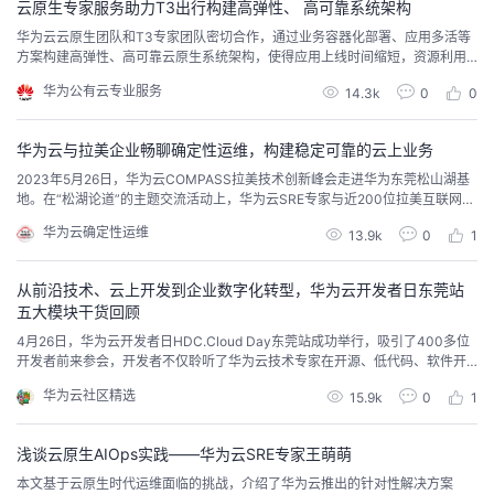
云原生专家服务助力T3出行构建高弹性、 高可靠系统架构
持
建
证
实
的
华为云云原生团队和T3专家团队密切合作，通过业务容器化部署、应用多活等
方案构建高弹性、高可靠云原生系统架构，使得应用上线时间缩短，资源利用
议
验
收
率和架构可靠性提升。
华为公有云专业服务
14.3k
0
0
藏
华为云与拉美企业畅聊确定性运维，构建稳定可靠的云上业务
2023年5月26日，华为云COMPASS拉美技术创新峰会走进华为东莞松山湖基
地。在“松湖论道”的主题交流活动上，华为云SRE专家与近200位拉美互联网行
业领军人物、商业领袖、科技领导者共同交流云上运维的创新技术与经验。
华为云确定性运维
13.9k
0
1
从前沿技术、云上开发到企业数字化转型，华为云开发者日东莞站
五大模块干货回顾
4月26日，华为云开发者日HDC.Cloud Day东莞站成功举行，吸引了400多位
开发者前来参会，开发者不仅聆听了华为云技术专家在开源、低代码、软件开
发、AI、AIoT等领域的前沿技术分享，还在KooLabs工作坊、展台、企业数字
华为云社区精选
15.9k
0
1
化转型专家问诊等环节，亲身体验华为云产品的技术魅力。
浅谈云原生AIOps实践——华为云SRE专家王萌萌
本文基于云原生时代运维面临的挑战，介绍了华为云推出的针对性解决方案