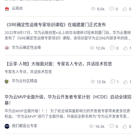
云商店
6.0k
0
0
《SRE确定性运维专家培训课程》在福建厦门正式发布
2022年9月17日，华为云联创营•云上综合治理研讨班来到厦门站，华为云重磅
发布了《SRE确定性运维专家培训》课程，该培训是华为云SRE内部多年的技术
沉淀和业界独有的实践经验，持续改进现网可用性和自动化运维能力，面向市
华为云确定性运维
12.0k
0
1
场推出的以培养SRE人才为目标的系统培训课程，以让更多的企业技术人员，
了解到如何进行SRE确定性运维流程的体系构建和优化，助力企业用好云、管
好云。
【云享·人物】大咖面对面：专家名人专访，共话技术哲思
专家名人专访，共话技术哲思
华为云社区精选
12.5k
1
1
华为云MVP全面升级，华为云开发者专家计划（HCDE）启动全球招
募！
华为云MVP全面升级！！！ 为了给全球具备影响力的开发者专家带来更多优质
权益，“华为云MVP”进行了全面升级，升级后全新名称为“华为云开发者专家计
划（简称HCDE）”，HCDE是经华为云认证的熟悉一种或多种华为云开放能
我们都是云专家
16.3k
0
0
力，并对赋能全球开发者有突出贡献的个人，旨在帮助全球开发者成长，构建
全球开发者生态。HCDE（原MVP）于2018年成立，迄今5年时间，云集80