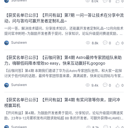
Sunsiwen
8.0k
0
0
者
【获奖名单已公示】【开问有益】第7期 一问一答让技术在分享中流
动，问与答均可赢开发者定制礼品~
我
一问一答，解决技术疑问，分享技术知识，还能赢开发者定制礼品~12月向技术
提问官冲刺吧~为鼓励开发者勇于提问，分享知识，论坛升级提问赛道奖励，2
的
我
3年9-12月累积发布问题求助帖超88条的开发者，可额外获得HUAWEI FreeBu
Sunsiwen
8.8k
0
0
ds 4E无线耳机。
博
的
我
【获奖名单已公示】【云咖问答】第4期 Astro最帅专家团组队来助
力，嗨聊低码降本增效so easy，快来互动赢好礼gogogo
客
论
的
我
【云咖问答】第4期 本期我们邀请了华为云Astro专家团队坐阵，和大家一起探
讨关于低代码的话题，最帅专家团惊喜来袭，满满诚意，快来论坛回帖与专家
坛
圈
的
我
互动，超多机会赢奖品~gogogo~
Sunsiwen
9.4k
0
0
子
直
的
我
【获奖名单已公示】【开问有益】第4期 有奖问答等你来，提问冲
榜赢耳机
我
播
活
的
【开问有益】第4期，为鼓励开发者勇于提问，分享知识，论坛升级提问赛道奖
励，23年9-12月累积发布问题求助帖超 88 条的开发者，可额外获得HUAWEI F
我
动
关
的
reeBuds 4E无线耳机，快来论坛提出你的技术疑问吧~
Sunsiwen
8.2k
1
0