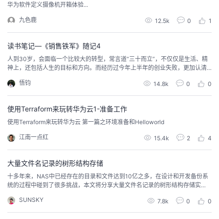
华为软件定义摄像机开箱体验...
九色鹿
12.5k
0
1
读书笔记—《销售铁军》随记4
人到30岁，会面临一个比较大的转型，常言道“三十而立”，不仅仅是生活、精
神上，还包括人生的目标和方向。而经历过今年上半年的创业失败，更加认清
楚了自己，从技术发展的人，应该都会欠缺业务上的能力，而销售是最直接的
悟钧
14.8k
0
0
提升渠道，不管是实体商品、房子商铺，还是软件、广告、智能设备，亦或互
联网产品，都需要把产品卖出去，把钱收回来，说似简单，但做起来却不那么
容易
使用Terraform来玩转华为云1-准备工作
使用Terraform来玩转华为云 第一篇之环境准备和Helloworld
江南一点红
15.4k
2
4
大量文件名记录的树形结构存储
十多年来，NAS中已经存在的目录和文件达到10亿之多，在设计和开发备份系
统的过程中碰到了很多挑战，本文将分享大量文件名记录的树形结构存储实
践。
SUNSKY
7.8k
0
0