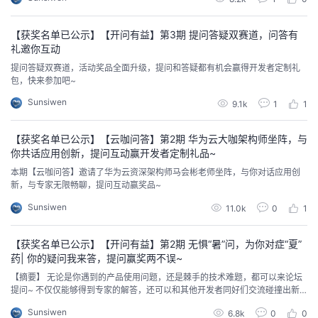
我
注
的
开
【获奖名单已公示】【开问有益】第3期 提问答疑双赛道，问答有
礼邀你互动
的
Programs
发
提问答疑双赛道，活动奖品全面升级，提问和答疑都有机会赢得开发者定制礼
包，快来参加吧~
支
者
Sunsiwen
9.1k
1
1
持
学
【获奖名单已公示】【云咖问答】第2期 华为云大咖架构师坐阵，与
你共话应用创新，提问互动赢开发者定制礼品~
我
堂
本期【云咖问答】邀请了华为云资深架构师马会彬老师坐阵，与你对话应用创
新，与专家无限畅聊，提问互动赢奖品~
的
我
我
Sunsiwen
11.0k
0
1
技
的
的
我
【获奖名单已公示】【开问有益】第2期 无惧“暑”问，为你对症“夏”
术
云
课
的
我
药| 你的疑问我来答，提问赢奖两不误~
【摘要】 无论是你遇到的产品使用问题，还是棘手的技术难题，都可以来论坛
支
声
提问~ 不仅仅能够得到专家的解答，还可以和其他开发者同好们交流碰撞出新
程
认
的
我
的灵感，更有机会赢得开发者定制礼品 快来将你的疑问提出来~
Sunsiwen
6.8k
0
0