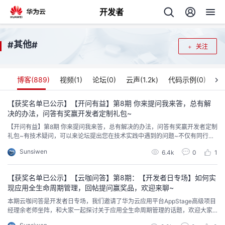
开发者
返
其他
#
#
关注
回
博客(
889
)
视频(
1
)
论坛(
0
)
云声(
1.2k
)
代码示例(
0
)
【获奖名单已公示】【开问有益】第8期 你来提问我来答，总有解
决的办法，问答有奖赢开发者定制礼包~
个
【开问有益】第8期 你来提问我来答，总有解决的办法，问答有奖赢开发者定制
礼包~有技术疑问，可以来论坛提出您在技术实践中遇到的问题~不仅有同行开
我
人
发者交流心得，共同探讨解决办法，更有答疑专家详细解答，助力突破技术瓶
Sunsiwen
6.4k
0
1
颈！消灭技术疑问，我们是认真滴~
的
主
【获奖名单已公示】【云咖问答】第8期：【开发者日专场】如何实
现应用全生命周期管理，回帖提问赢奖品，欢迎来聊~
开
页
本期云咖问答是开发者日专场，我们邀请了华为云应用平台AppStage高级项目
经理余老师坐阵，和大家一起探讨关于应用全生命周期管理的话题，欢迎大家
发
回帖提问，与专家互动赢奖品。