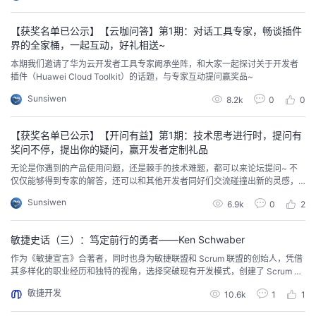
持
建
证
实
的
【获奖名单已公示】【云咖问答】第1期：对话工具专家，畅谈插件
议
验
收
界的全家桶，一起互动，好礼相送~
本期我们邀请了华为云开发者工具专家阙承坐阵，和大家一起探讨关于开发者
藏
插件（Huawei Cloud Toolkit）的话题，与专家互动提问赢奖品~
Sunsiwen
8.2k
0
0
【获奖名单已公示】【开问有益】第1期：技术思考进行时，提问有
奖问不停，提出你的疑问，赢开发者定制礼品
无论是你遇到的产品使用问题，还是棘手的技术难题，都可以来论坛提问~ 不
仅仅能够得到专家的解答，还可以和其他开发者同好们交流碰撞出新的灵感，
更有机会赢得开发者定制礼品 快来将你的疑问提出来~
Sunsiwen
6.9k
0
2
敏捷史话（三）：笃定前行的勇者——Ken Schwaber
作为《敏捷宣言》合著者，同时也身为敏捷联盟和 Scrum 联盟的创始人，凭借
其多样化的职业经历和独特的视角，选择突破现有开发模式，创建了 Scrum 框
架。在敏捷开发这条路上，他始终一往无前。勇者，与年龄无关，他就是Ken S
敏捷开发
10.6k
1
1
chwaber 。