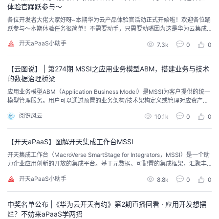
体验官踊跃参与～
我
注
的
开
各位开发者大佬大家好呀~本期华为云产品体验官活动正式开始啦！欢迎各位踊
跃参与～本期体验任务很简单！不需要动手，只需要动嘴因为这是华为云集成
的
Programs
发
工作台的用户访谈线上一对一互动交流就行！并且参与本次访谈活动可获取云
开天aPaaS小助手
7.3k
0
0
声积分，领开发者定制礼盒、飞盘等好礼！所以，动动嘴皮子就可拿奖的事儿
肯定要报名啊！报名点这里：报名链接活动详情见下方↓↓↓访谈任务：华为云
支
者
集成工作台服务用户访谈访谈时间：4.21-5.6活...
【云图说】 | 第274期 MSSI之应用业务模型ABM，搭建业务与技术
的数据治理桥梁
持
学
应用业务模型ABM（Application Business Model）是MSSI为客户提供的统一
模型管理服务。用户可以通过预置的业务架构/技术架构定义或管理对应资产，
我
堂
支持业务架构/技术架构对应资产数据的自动或手动采集，提供模型查询、维
阅识风云
10.1k
0
0
护、业务与技术模型关联、数据关联分析等功能，同时提供数据访问管控、开
放共享等能力。
的
我
我
【开天aPaaS】图解开天集成工作台MSSI
技
的
的
我
开天集成工作台（MacroVerse SmartStage for Integrators，MSSI）是一个助
力企业应用创新的开放的集成平台。基于元数据、可配置的集成框架，汇聚丰
富的集成资产以及开发工具，帮助企业实现业务流程的自动化，连通企业内的
术
云
课
的
我
开天aPaaS小助手
8.8k
0
0
应用孤岛，以及创新应用的高效（低代码/零代码）开发。
支
声
程
认
的
我
中奖名单公布 |《华为云开天有约》第2期直播回看 · 应用开发想摆
烂？不妨来aPaaS学两招