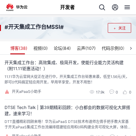
开发者
返
开天集成工作台MSSI
#
#
关注
回
博客(
38
)
视频(
0
)
论坛(
84
)
云声(
107
)
代码示例(
0
)
开天集成工作台：高效集成、极简开发，使能行业能力灵活构建
（附11.11钜惠活动！）
个
11.11华为云官网大促正在进行中，开天集成工作台钜惠来袭，低至1.56元/天，
即可0代码搞定轻应用开发，早用早享受，开发不用愁！
我
人
开天aPaaS小助手
17.9k
0
0
的
主
DTSE Tech Talk | 第39期精彩回顾：小白都会的数据可视化大屏搭
建，速来学习！
开
页
DTT直播精彩回顾来咯！华为云aPaaS DTSE技术布道师左倩手把手教大家基
于开天aPaaS集成工作台流编排搭建轻应用和0码构建业务可视化大屏，体验
发
“一次开发、多端使用”的极致便利~