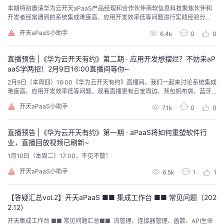
持
建
证
实
的
本期特别邀请华为云开天aPaaS产品经理和合作伙伴商软信息科技聚焦伙伴和
开发者经常遇到的系统集成难度高、应用开发效率低等问题进行实践经验分
享，以期为应用创新开拓解决思路，提供有效指导，欢迎观看~
议
验
收
开天aPaaS小助手
6.4k
0
0
藏
直播预告 |《华为云开天有约》第二期 · 应用开发想摆烂？不妨来aP
aaS学两招！2月9日16:00直播间等你~
2月9日（本周四）16:00《华为云开天有约》直播间，我们一起来讨论系统集成
难度高、应用开发效率低等问题，观看直播更有云宝周边、背包帆布袋、蓝牙
音箱等多重好礼，我们不见不散！
开天aPaaS小助手
7.1k
0
0
直播预告 |《华为云开天有约》第一期 · aPaaS将如何重塑软件行
业，直播回放视频已刷新~
1月10日（本周二）17:00，不见不散！
开天aPaaS小助手
6.5k
1
1
【答疑汇总vol.2】开天aPaaS ■■ 集成工作台 ■■ 常见问题（202
2.12）
开天集成工作台 ■■ 常见问题汇总■■ 流管理、连接器管理、函数、API生命