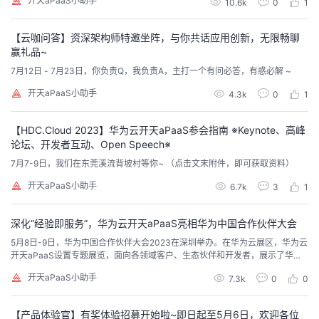
开天aPaaS小助手
10.6k
0
1
者
【云咖问答】资深架构师特邀坐阵，与你共话应用创新，无限畅聊
赢礼品~
我
7月12日 - 7月23日，你负责Q，我负责A，主打一个有问必答，有惑必解 ~
的
我
开天aPaaS小助手
4.3k
0
1
博
的
我
【HDC.Cloud 2023】华为云开天aPaaS参会指南 ※Keynote、高峰
论坛、开发者互动、Open Speech※
客
论
的
我
7月7-9日，我们在东莞溪流背坡村等你~ （点击文末附件，即可获取资料）
开天aPaaS小助手
6.7k
3
1
坛
圈
的
我
深化“经验即服务”，华为云开天aPaaS亮相华为中国合作伙伴大会
子
直
的
我
5月8日-9日，华为中国合作伙伴大会2023在深圳举办。在华为云展区，华为云
开天aPaaS设置专题展览，面向各领域客户、生态伙伴和开发者，展示了华为
我
播
活
的
云开天aPaaS的能力与成果，引发众多伙伴和开发者关注。华为云开天aPaaS
开天aPaaS小助手
7.3k
0
0
将持续推进各行业的场景化创新，赋能更多客户和开发者在数字化转型道路上
实现新突破。
我
动
关
的
【产品体验官】有奖体验招募开始啦~即日起至5月6日，欢迎各位