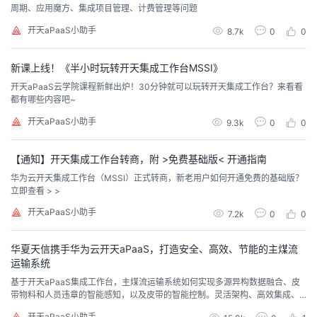
周期、应用魔方、集成项目管理、计费管理等问题
开天aPaaS小助手
8.7k
0
0
新课上线！《半小时玩转开天集成工作台MSSI》
开天aPaaS云学院课程新鲜出炉！30分钟就可以玩转开天集成工作台？来看看
都有哪些内容吧~
开天aPaaS小助手
9.3k
0
0
【通知】开天集成工作台转商，附 >免费基础版< 开通指南
华为云开天集成工作台（MSSI）正式转商，新老用户如何开通免费的基础版？
立即查看 > >
开天aPaaS小助手
7.2k
0
0
华夏天信携手华为云开天aPaaS，打造安全、高效、节能的主煤流
运输系统
基于开天aPaaS集成工作台，主煤流运输系统如何实现多源异构数据融合、皮
带物料和人员违章的智能感知，以及皮带的智能控制。灵活架构、高效集成、
快速开发！
开天aPaaS小助手