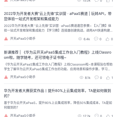
15.0k
0
1
2022华为开发者大赛“云上先锋”实训营 · aPaaS赛道 | 玩转API，带
您体验一站式开发框架和集成能力
2022华为开发者大赛 “云上先锋”实训营 · aPaaS赛道邀您参赛~ 【入门赛】体
验一站式开发框架和集成能力 【学习赛】连接器创建挑战，调用API快速构建实
用小工具 【奖励】邀请奖励、排名奖励、学霸奖励、新手赛奖励、冲刺奖励
开天aPaaS小助手
6.4k
0
0
等，多重好礼惊喜不断...
新课推荐 | 《华为云开天aPaaS集成工作台入门教程》上线Classro
om啦，随学随考，还可领电子证书哦~
《华为云开天aPaaS集成工作台入门教程》上线Classroom啦~本课程旨在帮助
学生了解华为云开天aPaaS集成工作台的功能、应用场景和操作步骤，学习连
接器、流编排、函数和业务模型的功能，体验积木式应用创新...
开天aPaaS小助手
8.1k
0
1
华为开发者大赛获奖作品丨提升80%上云集成效率，TA是如何做到
的？
基于华为云开天aPaaS，提升80%上云集成效率，降低50%集成成本，TA是如
何做到的？
开天aPaaS小助手
17.2k
0
1