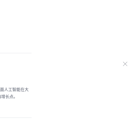
方面人工智能在大
值增长点。