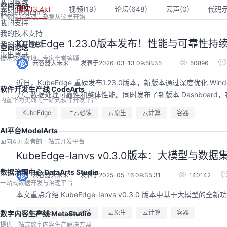
我的收藏
空间活动
博客(
3.4k
)
视频(
19
)
论坛(
648
)
云声(
0
)
代码示
我的Programs
汇聚精彩活动，热爱从这里开始
我的支持
我的技术支持
KubeEdge 1.23.0版本发布！性能与可靠性
我的云声建议
空间论坛
退出登录
技术交流阵地，专家坐堂答疑
云容器大未来
发表于2026-03-13 09:58:35
50896
近日，KubeEdge 重磅发布1.23.0版本，新版本通过深度优化
软件开发生产线 CodeArts
力、数据处理可靠性和整体性能。同时发布了新版本 Dashboar
内置华为实践的一站式软件开发平台
KubeEdge
上云必读
云原生
云计算
容器
AI平台ModelArts
面向AI开发者的一站式开发平台
的AI作品三步上朋友
华为云码道Skill实战与极速交付，
KubeEdge-Ianvs v0.3.0版本：大
圈
智能开发全链路实战
数据治理中心 DataArts Studio
云容器大未来
发表于2025-05-16 09:35:31
140142
9:00-20:00
2026/07/22 周三 19:00-21:00
一站式数据开发与治理平台
开发者运营负责人
王一男-华为云码道产品规划专家；李炎-华为云码道产品专家；姜浩-华为云HCDG核心组成员
本文重点介绍 KubeEdge-Ianvs v0.3.0 版本中基于
用 · 到企业级开发。不教编
直播深度解读华为云码道6月产品新特性，从S
零代码、有产出、能带走、可炫
kill市场安装专家技能，带你零距离体验从需
KubeEdge
上云必读
云原生
云计算
容器
数字内容生产线 MetaStudio
操
求，开发，审查，重构全链路闭环的开发过
提供一站式数字内容生产解决方案