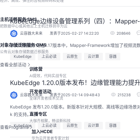
经济、高效、弹性的音视频转码和处理
主机迁移服务 SMS
KubeEdge边缘设备管理系列（四）：Mapper-
把数据中心或其他云上主机迁移到华为云
云容器大未来
发表于2025-02-27 14:22:20
208646
对象存储迁移服务 OMS
本文将着重介绍在1.17版本中，Mapper-Framework增加了视
公有云对象存储数据迁移服务
KubeEdge
上云必读
云原生
云计算
容器
查看全部活动
训练营
AI提效，代码实战专区
KubeEdge 1.20.0版本发布！边缘管理能
开发者活动
云容器大未来
发表于2025-02-14 09:48:43
215238
全球开发者技术交流
KubeEdge 发布1.20.0版本。新版本针对大规模、离线等边缘场
直播专区
k 的支持。
大咖齐相聚，畅谈新科技
KubeEdge
上云必读
云原生
云计算
容器
查看Programs
加入HCDE
华为云开发者专家计划