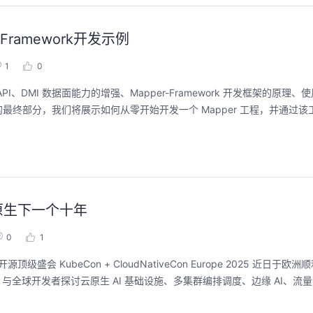
能，并体验业界主流具身模型应用。
回顾中
回顾中
Framework开发示例
1
0
I 数据面能力的增强、Mapper-Framework 开发框架的原理、使用 
终部分，我们将展示如何从零开始开发一个 Mapper 工程，并通过该
启云原生下一个十年
0
1
盛会 KubeCon + CloudNativeCon Europe 2025 近日于
全球开发者探讨云原生 AI 基础设施、多集群编排调度、边缘 AI、流