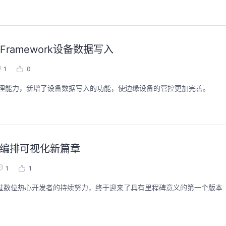
Framework设备数据写入
1
0
强了对设备的管理能力，新增了设备数据写入的功能，使边缘设备的管控更加完善。
启多云编排可视化新篇章
1
1
项目，经过数位热心开发者的持续努力，终于迎来了具有里程碑意义的第一个版本（v