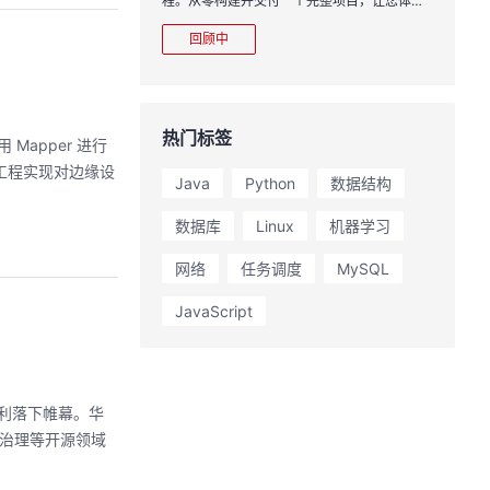
程。从零构建并交付一个完整项目，让您体验
从代码提交到服务上线的“极速”之旅。
回顾中
热门标签
Mapper 进行
工程实现对边缘设
Java
Python
数据结构
数据库
Linux
机器学习
网络
任务调度
MySQL
JavaScript
欧洲顺利落下帷幕。华
量治理等开源领域