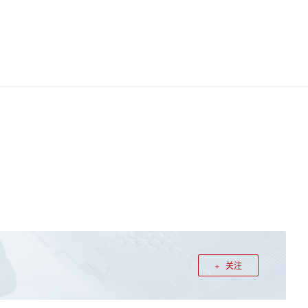
中国站
华为云App
华为云码道
0
文档
0
登录
注册
关注