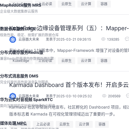
KubeEdge
上云必读
云原生
云计算
容器
MapReduce服务 MRS
企业级大数据集群云服务
KubeEdge边缘设备管理系列（五）：Mapper-
数据仓库服务 DWS
极致性能、稳定、按需扩展的数据仓库
云容器大未来
发表于2025-03-21 09:26:15
139285
在KubeEdge 1.19版本中，Mapper-Framework 增
分布式缓存服务Redis版
兼容Redis的高速内存数据处理引擎
KubeEdge
上云必读
云原生
云计算
容器
分布式消息服务 DMS
完全托管的高性能消息队列服务
Karmada Dashboard 首个版本发布！开
云容器大未来
发表于2025-03-10 09:25:32
206569
华为云实时音视频 SparkRTC
面向互联网的实时音视频通信云服务
Karmada 社区非常高兴地宣布，社区孵化的 Dashboard 
版本标志着 Karmada 在可视化管理领域迈出了重要的一步。
媒体处理 MPC
Karmada
上云必读
云原生
云计算
容器