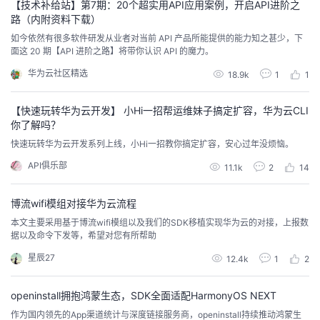
【技术补给站】第7期：20个超实用API应用案例，开启API进阶之
路（内附资料下载）
如今依然有很多软件研发从业者对当前 API 产品所能提供的能力知之甚少，下
面这 20 期【API 进阶之路】将带你认识 API 的魔力。
华为云社区精选
18.9k
1
1
【快速玩转华为云开发】 小Hi一招帮运维妹子搞定扩容，华为云CLI
你了解吗？
快速玩转华为云开发系列上线，小Hi一招教你搞定扩容，安心过年没烦恼。
API俱乐部
11.1k
2
14
博流wifi模组对接华为云流程
本文主要采用基于博流wifi模组以及我们的SDK移植实现华为云的对接，上报数
据以及命令下发等，希望对您有所帮助
星辰27
12.4k
1
2
openinstall拥抱鸿蒙生态，SDK全面适配HarmonyOS NEXT
作为国内领先的App渠道统计与深度链接服务商，openinstall持续推动鸿蒙生