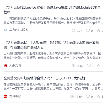
转换。 monitor-app：此模块...
议
注
验
收
【华为云IoTEdge开发实战】通过Java集成IoT边缘ModuleSDK全
教程
藏
一、方案概述通过华为云IoT边缘平台，基于ModuleSDK开发应用实现数据处
理或自定义驱动，主要分为开发和使用两个部分。开发操作开发说明App应用的
开发利用AppClient和DriverClient进行自定义的业务处理App应用的使用将应
华为IoT云服务
9.7k
0
0
用打包上传至云，部署到节点。连接子设备查看应用工作。二、前提条件 开发
环境要求：已经安装JDK（版本8以上，访问Java官网）和maven（下载并安
装 ...
【华为云Stack】【大架光临】第12期：华为云Stack南向开放框
架，帮助生态伙伴高效入云
因为采购策略不同，业务诉求多样，政企客户常常会有软硬件分层的需求，因
此南向开放能力十分重要。但南向设备的引入，会产生交叉组合、架构分层不
清晰等一系列的问题。这就像把国外的电器带到国内使用一样，额定电压、插
大架光临
13.6k
1
1
头等制式不同，很难直接使用。所以，就需要一系列的标准化框架来解决简化
对接流程、降低对接成本，本文将对此做详细阐释。
全网爆火的IP归属地你会做了吗？【开天aPaaS大作战】
在当前舆论复杂多变的大环境下，其中包括抖音、微博、微信等平台。显示IP
属地在一定程度上会弱化虚拟和现实的边界感，加强用户间的“不同”，并让互联
网的交往结构形成深层次的冲击，让散播假消息、不实消息、谣言的人更容易
龙哥手记
14.6k
0
3
被发现，这对于打击网络暴力、恶意造谣、带节奏蹭热度等人们深恶痛绝的网
络行为而言，算是迈出了重要一步。