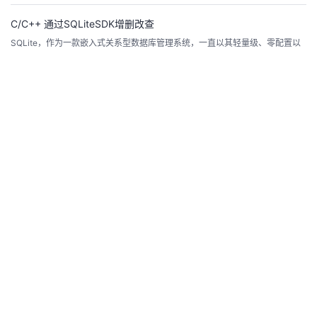
ework/monkey.jar 2 Monkey的启动monk...
登
录
C/C++ 通过SQLiteSDK增删改查
SQLite，作为一款嵌入式关系型数据库管理系统，一直以其轻量级、零配置以
及跨平台等特性而备受青睐。不同于传统的数据库系统，SQLite是一个库，直
接与应用程序一同编译和链接，无需单独的数据库服务器进程，实现了数据库
LYSHARK
3.6k
0
0
的零配置管理。这种设计理念使得SQLite成为许多嵌入式系统、移动应用和小
型项目中的首选数据库引擎。SQLite的特点包括：嵌入式数据库引擎： SQLite
是一个嵌入式数据库引...
1.5 为x64dbg编写插件
任何一个成熟的软件都会具有可扩展性，可扩展性是现代软件的一个重要特
征，因为它使软件更易于维护和适应变化的需求，x64dbg也不例外其可通过开
发插件的方式扩展其自身功能，x64dbg提供了多种插件接口，包括脚本插件、
LYSHARK
5.9k
0
0
DLL插件、Python插件和.NET插件等。此外，x64dbg还支持用户自定义命令
和快捷键。这使得用户可以自由地扩展和自定义软件的功能，从而更好地适应
开发需求。我们以C/C++语...
【我与ModelArts的故事】 二、如何使用java通过API或者SDK等方
式进行调用，获取模型的预测结果 【玩转华为云】
使用Java调用模型的过程主要分为以下几个步骤：1. 加载模型通过API或SDK
等方式加载模型文件，获取模型对象。2. 准备输入数据根据模型的输入要求，
准备好需要进行预测的输入数据。注意数据的格式、数据类型等要与模型要求
皮牙子抓饭
6.3k
0
1
一致。3. 进行预测将输入数据传入模型中进行预测，获取预测结果。4. 处理预
测结果根据模型的输出要求，对预测结果进行处理，例如进行格式转换、数据
后处理等。下面以使用Java调...
rk3588编译Ubuntu固件，Linux SDK开发