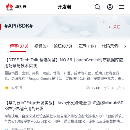
开发者
返
API/SDK
#
#
关注
回
博客(
373
)
视频(
0
)
论坛(
873
)
云声(
1.1k
)
代码示例(
0
)
【DTSE Tech Talk 精选问答】NO.36丨openGemini时序数据库应
用场景与技术实践
个
围绕场景、案例、架构、功能、性能、开发、成本等方面，帮助开发者更容
易、更清晰的了解openGemini是什么，要解决什么问题，提供哪些能力，差异
我
人
化竞争力是什么，性能如何，如何使用（安装部署、应用开发等）以及如何运
云小宅
17.6k
0
0
维等一系列问题。
我
的
主
【华为云IoTEdge开发实战】Java开发如何通过IoT边缘ModuleSD
K进行进程应用的开发
我
的
开
页
为解决用户自定义处理设备数据以及自定义协议设备快速接入IOT平台的诉求，
华为IoT边缘提供ModuleSDK，用户可通过集成SDK让设备以及设备数据快速
我
的
开
发
上云。IoT边缘平台应用功能有自定义处理设备数据（即数据处理），自定义协