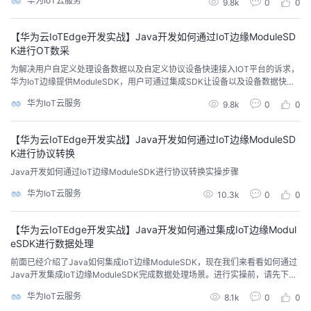
华为IoT云服务
9.8k
0
0
议设备快速接入（即协议解析），IT子系统接入(即IT应用)，并且支持容器化部
署和安装包部署的方式。
的
Programs
发
者
【华为云IoTEdge开发实战】Java开发如何通过IoT边缘ModuleSD
K进行OT数采
支
者
我
为解决用户自定义处理设备数据以及自定义协议设备快速接入IOT平台的诉求，
华为IoT边缘提供ModuleSDK，用户可通过集成SDK让设备以及设备数据快速
持
学
的
我
上云。IoT边缘平台应用功能有自定义处理设备数据（即数据处理），自定义协
华为IoT云服务
9.8k
0
0
议设备快速接入（即协议解析），IT子系统接入(即IT应用)，并且支持容器化部
署和安装包部署的方式。
我
堂
博
的
我
【华为云IoTEdge开发实战】Java开发如何通过IoT边缘ModuleSD
K进行协议转换
的
我
客
论
的
我
我
Java开发如何通过IoT边缘ModuleSDK进行协议转换实操步骤
技
的
坛
圈
的
我
的
我
华为IoT云服务
10.3k
0
0
术
云
子
直
的
我
课
的
我
【华为云IoTEdge开发实战】Java开发如何通过集成IoT边缘Modul
eSDK进行数据处理
支
声
播
活
的
程
认
的
我
前面已经介绍了Java如何集成IoT边缘ModuleSDK，现在我们来看看如何通过
Java开发集成IoT边缘ModuleSDK完成数据处理场景。进行实操前，请先下载
demo，解压并导入示例工程。 dc-driver: 此模块主要演示ot数采集成。 erp-in
持
建
动
关
证
实
的
华为IoT云服务
8.1k
0
0
tegration：此模块主要演示It集成服务。 modbus-driver：此模块主要演示协议