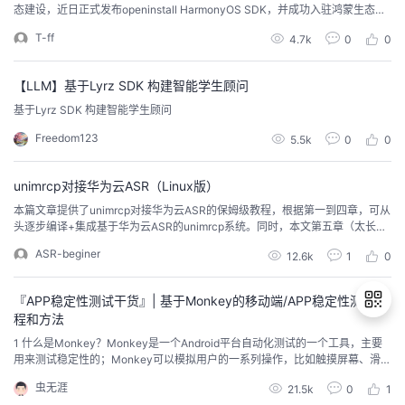
态建设，近日正式发布openinstall HarmonyOS SDK，并成功入驻鸿蒙生态伙
伴SDK专区，成为华为鸿蒙生态的合作伙伴，为鸿蒙应用开发者带来安全合
T-ff
4.7k
0
0
规、高效精准的渠道统计和深度链接服务，助力千万App更好地简化安装流程，
获得渠道数据统计能力，驱动业务持续增长。 HarmonyOS具备终端设备数量
大...
【LLM】基于Lyrz SDK 构建智能学生顾问
基于Lyrz SDK 构建智能学生顾问
Freedom123
5.5k
0
0
unimrcp对接华为云ASR（Linux版）
本篇文章提供了unimrcp对接华为云ASR的保姆级教程，根据第一到四章，可从
头逐步编译+集成基于华为云ASR的unimrcp系统。同时，本文第五章（太长不
看系列）提供了作者修改好的源码，直接一键编译即可。 一、安装unimrcp提
ASR-beginer
12.6k
1
0
前安装必要的依赖项（系统级）autoconf 2.59 or newerautomakelibtool 1.4 o
r newergccpkg-config下载un...
『APP稳定性测试干货』| 基于Monkey的移动端/APP稳定性测试过
程和方法
1 什么是Monkey？Monkey是一个Android平台自动化测试的一个工具，主要
用来测试稳定性的；Monkey可以模拟用户的一系列操作，比如触摸屏幕、滑
退
动、按键等，对这些操作进行压力测试，检测程序多久会出现异常；Monkey是
虫无涯
21.5k
0
1
出
Android系统自带的，使用java编写的；Monkey的存放路径为：/system/fram