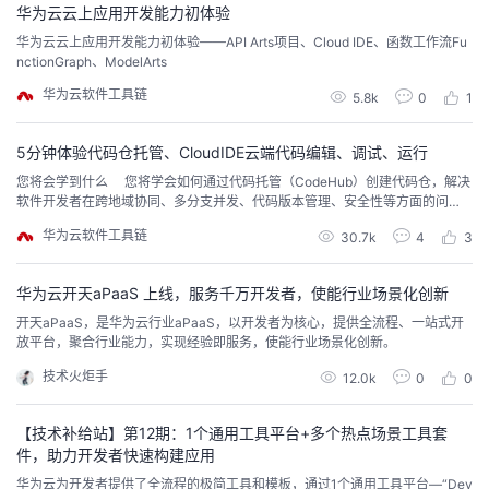
华为云云上应用开发能力初体验
我
注
的
开
华为云云上应用开发能力初体验——API Arts项目、Cloud IDE、函数工作流Fu
nctionGraph、ModelArts
的
Programs
发
华为云软件工具链
5.8k
0
1
支
者
5分钟体验代码仓托管、CloudIDE云端代码编辑、调试、运行
持
您将会学到什么 您将学会如何通过代码托管（CodeHub）创建代码仓，解决
学
软件开发者在跨地域协同、多分支并发、代码版本管理、安全性等方面的问
题，提升开发效率；通过华为云CloudIDE，仅需一个浏览器就可以编辑、调
我
华为云软件工具链
堂
30.7k
4
3
试、运行您的代码，随时、随地、随心体验！环境准备注册华为云账号、实名
认证如果您已拥有华为账号且已通过实名认证，可直接体验。若您还没有通过
实名认证的账号，可通过下方指导，完...
的
我
我
华为云开天aPaaS 上线，服务千万开发者，使能行业场景化创新
开天aPaaS，是华为云行业aPaaS，以开发者为核心，提供全流程、一站式开
技
的
放平台，聚合行业能力，实现经验即服务，使能行业场景化创新。
的
我
技术火炬手
12.0k
0
0
术
云
课
的
我
【技术补给站】第12期：1个通用工具平台+多个热点场景工具套
支
声
程
认
的
我
件，助力开发者快速构建应用
华为云为开发者提供了全流程的极简工具和模板，通过1个通用工具平台—“Dev