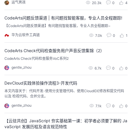
运气男孩
20.3k
0
4
的创新实践，并探讨AI、大数据、数据库、PaaS、aPaaS、媒体服务、云原
生、安全、物联网、区块链、开源等技术话题，展开全面深入的交流。在2023
年的华为云开发者大会上，我...
CodeArts问题反馈渠道 | 有问题找智能客服，专业人员全程跟踪!
【CodeArts问题反馈渠道】有问题找智能客服，专业人员全程跟踪~
华为云软件工具链
7.0k
0
1
CodeArts Check代码检查服务用户声音反馈集锦（2）
CodeArts Check代码检查服务VoC系列2
gentle_zhou
6.7k
0
0
DevCloud实践体验操作流程3-开发代码
本文内容关于：代码开发-使用分支管理代码、使用CloudIDE修改和提交代码
以及 检视代码、合并分支。
gentle_zhou
7.1k
0
0
【云驻共创】JavaScript 夯实基础第一课：初学者必须要了解的 Ja
vaScript 发展历程及语言规范特性