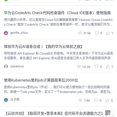
m/xi/AP/CRM/Global->Root-.Text...
华为云CodeArts Check代码检查插件（Cloud IDE版本）使用指南
感兴趣的小伙伴，可以直接在Cloud IDE编辑器里搜索“Huawei Cloud CodeArt
s Check”或则“CodeArts Check”或则在推荐插件一栏，就可以看到我们华为云
CodeArts Check代码检查插件啦
gentle_zhou
21.5k
5
1
体验华为云AI语音合成丨【我的华为云体验之旅】
带你体验 API Explorer 和 CloudIDE 的使用。今天带大家体验一下华为云AI语音
合成服务，首先通过 API Explorer 的AI语音合成接口传入文字内容获取到声音b
ase64编码内容，然后通过华为云AI合成音频模板代码将一个或多个声音base6
zekelove
14.3k
0
1
4编码合成一个音频文件，让你可以随意玩出各种花样，让你的脑洞大开吧。
使用Kubernetes里的job计算圆周率后2000位
使用Kubernetes里的job（作业），我们可以很方便地执行一些比较耗时的操
作。新建一个job.ymal文件：定义了一个Kubernetes job，名称为pi，类型为jo
b，容器名称为pi，镜像为perl，执行的per命令为 print bpi(2000):这个ymal文
汪子熙
7.4k
0
0
件的完整内容：apiVersion: batch/v1kind: Jobmetadata:name: pispec:...
【云驻共创】【极简开发•慧享未来】低代码平台关键能力之流程编