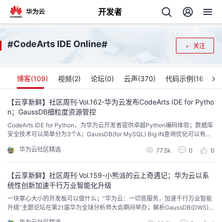
开发者
返
CodeArts IDE Online
#
#
关注
回
博客(
109
)
视频(
2
)
论坛(
0
)
云声(
370
)
代码示例(
16
)
【云享新鲜】社区周刊·Vol.162-华为云发布CodeArts IDE for Pytho
n；GaussDB细粒度资源管控
个
CodeArts IDE for Python，为华为云开发者提供卓越Python编码体验；数据库
安全技术可以简单分为3个A；GaussDB(for MySQL) Big IN查询优化可以有效
我
人
解决某些大的IN谓词的SQL语句执行比较耗时的问题...
华为云社区精选
77.5k
0
0
的
主
【云享新鲜】社区周刊·Vol.159-小熊派的云上奇遇记；华为云以系
统性创新加速千行万业智能化升级
开
页
一块掌心大小的开发板可以做什么；“华为云：一切皆服务，加速千行万业智能
升级”主题论坛在第21届华为全球分析师大会期间举办；解析GaussDB(DWS)+
发
Flink如何增强湖仓增量数据在不同数据模型层之间的实时流动能力...