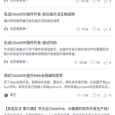
克劳德爱第一
14.2k
0
2
实战CloudIDE插件开发-前后端方法互相调用
通过样例插件展示前后端方法的相互调用
克劳德爱第一
17.1k
0
3
实战CloudIDE插件开发-调试代码
今天我们来重点介绍下插件的调试技巧，在插件开发过程中调试作为重要的问
题分析和定位手段能够有效帮助开发者提升插件质量。
克劳德爱第一
16.6k
10
4
用好CloudIDE提升Web全栈编码效率
学了Web全栈开发，就得动手实践，要动手，得先有开发环境。比如要开发pyt
hon代码，是先在自己机器上安装python3，然后安装pycharm社区版其实这些
事情，说难不难，说容易也不容易说难，你难在哪里了？准备个环境还难了，
黄生
7.3k
0
0
啥活都还没干呢？说容易，很容易吗？下载、安装、配置，也还要折腾，有时
碰到什么环境问题、版本适配问题，也伤神本来按老师的课程来的话，是要用n
ode.js的Koa框架的，不...
【有奖征文 第32期】华为云CodeArts，AI重塑的软件开发生产线！