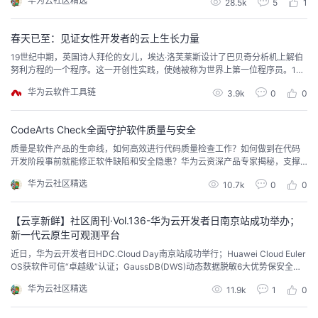
华为云社区精选
28.5k
5
1
者
春天已至：见证女性开发者的云上生长力量
19世纪中期，英国诗人拜伦的女儿，埃达·洛芙莱斯设计了巴贝奇分析机上解伯
我
努利方程的一个程序。这一开创性实践，使她被称为世界上第一位程序员。180
年后的今天，更是有着不少的女性开发者在代码的世界里让梦想生根发芽、开
华为云软件工具链
的
我
3.9k
0
0
花结果。让我们走近女性开发者，看她们如何在云上释放热情与专业，用技术
为自己代言。王苏西：发挥独特优势，做中坚力量 在职业生涯中，王苏西展现
了出色的技术能力。她曾在某公司搭建全球首个C...
博
的
我
CodeArts Check全面守护软件质量与安全
质量是软件产品的生命线，如何高效进行代码质量检查工作？如何做到在代码
客
论
的
我
开发阶段事前就能修正软件缺陷和安全隐患？华为云资深产品专家揭秘，支撑
了华为15万研发人员的CodeArts Check如何一站式完成代码检查作业！
华为云社区精选
10.7k
0
0
坛
圈
的
我
【云享新鲜】社区周刊·Vol.136-华为云开发者日南京站成功举办；
子
直
的
我
新一代云原生可观测平台
近日，华为云开发者日HDC.Cloud Day南京站成功举行；Huawei Cloud Euler
我
播
活
的
OS获软件可信“卓越级”认证；GaussDB(DWS)动态数据脱敏6大优势保安全；
分享几个TensorFlow网络迁移到昇腾平台后执行失败或者执行性能差的典型案
华为云社区精选
11.9k
1
0
例...
我
动
关
的