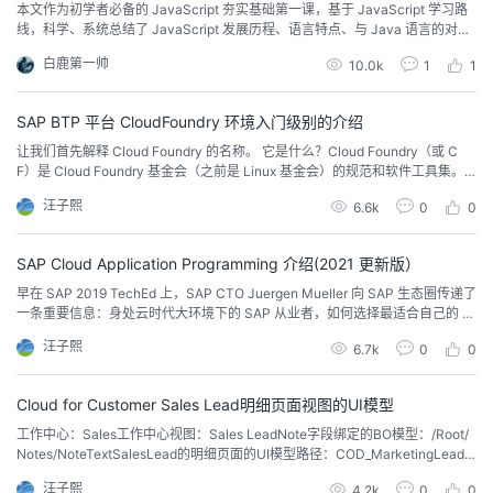
本文作为初学者必备的 JavaScript 夯实基础第一课，基于 JavaScript 学习路
线，科学、系统总结了 JavaScript 发展历程、语言特点、与 Java 语言的对
比、以及变量定义、命名规范、注释等内容，针对高校学生、个人开发者中的
白鹿第一帅
10.0k
1
1
初学者、有一定开发经验的开发者均有基础提升的作用。
SAP BTP 平台 CloudFoundry 环境入门级别的介绍
让我们首先解释 Cloud Foundry 的名称。 它是什么？Cloud Foundry（或 C
F）是 Cloud Foundry 基金会（之前是 Linux 基金会）的规范和软件工具集。
它是完全开源的，任何公司或组织都可以使用这些工具或创建遵循 CF 规范的系
汪子熙
6.6k
0
0
统。SAP 通过为其创建专用环境作为简单易用的平台即服务 (PaaS)，在 SAP B
TP 上实施了 Cloud Foundry...
SAP Cloud Application Programming 介绍(2021 更新版）
早在 SAP 2019 TechEd 上，SAP CTO Juergen Mueller 向 SAP 生态圈传递了
一条重要信息：身处云时代大环境下的 SAP 从业者，如何选择最适合自己的 S
AP 开发方式？Juergen Mueller 给出了下图所示的决策树，帮助大家进行技术
汪子熙
6.7k
0
0
选型：决策树中展示的主要分支解释如下：如果待实现的需求，能够通过非代
码方式来完成，可以尝试工作流(Workflow)...
Cloud for Customer Sales Lead明细页面视图的UI模型
工作中心：Sales工作中心视图：Sales LeadNote字段绑定的BO模型：/Root/
Notes/NoteTextSalesLead的明细页面的UI模型路径：COD_MarketingLead.T
I.uicomponent名字是MarketingLead：/Root/Notes/NoteText->http://sap.co
汪子熙
4.2k
0
0