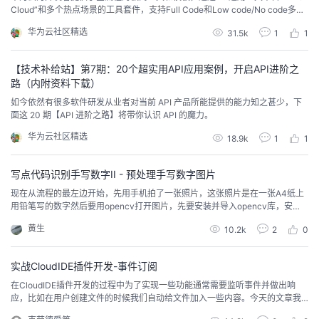
持
建
证
实
的
Cloud”和多个热点场景的工具套件，支持Full Code和Low code/No code多种
开发模式，希望使开发者在软件交付上变得更容易、更自动化。
华为云社区精选
31.5k
1
1
议
验
收
【技术补给站】第7期：20个超实用API应用案例，开启API进阶之
藏
路（内附资料下载）
如今依然有很多软件研发从业者对当前 API 产品所能提供的能力知之甚少，下
面这 20 期【API 进阶之路】将带你认识 API 的魔力。
华为云社区精选
18.9k
1
1
写点代码识别手写数字II - 预处理手写数字图片
现在从流程的最左边开始，先用手机拍了一张照片，这张照片是在一张A4纸上
用铅笔写的数字然后要用opencv打开图片，先要安装并导入opencv库，安
装：pip3 install opencv-python安装没有报错，试着导入一下，报错了：>>>
黄生
10.2k
2
0
import cv2Traceback (most recent call last): File "<stdin>", line 1, in <...
实战CloudIDE插件开发-事件订阅
在CloudIDE插件开发的过程中为了实现一些功能通常需要监听事件并做出响
应，比如在用户创建文件的时候我们自动给文件加入一些内容。今天的文章我
们就通过样例看看如何在插件里面监听或发布事件。