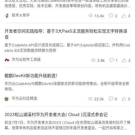
本次征文活动，大家可围绕CodeArts的其中任意一款或多款工具分享自己的使
用感受、优秀实践、技术见解、开发者故事等原创内容，将有机会赢取最高价
值500元的开发者大礼包！
技术火炬手
13.4k
2
3
开发者空间实践指导：基于3大PaaS主流服务轻松实现文字转换语
音
基于CodeArts API设计语音合成接口，基于API Explorer调试接口，并利用Cod
eArts IDE实现数据流转换为音频
华为云软件工具链
3.8k
1
2
鲲鹏DevKit新功能升级剧透！
华为云CodeArts与鲲鹏DevKit深度联合的新功能即将推出，全新升级带来全新
体验。
华为云社区精选
22.3k
0
0
2023松山湖溪村华为开发者大会( Cloud )沉浸式参会记
前言7月7日，华为开发者大会2023 ( Cloud )在东莞松山湖溪流背坡村拉开了帷
幕，很荣幸有机会能参加这场不容错过的年度开发者盛会，一起开启探索之
旅。本次大会华为云将携手客户、合作伙伴，呈现华为云系列产品服务与丰富