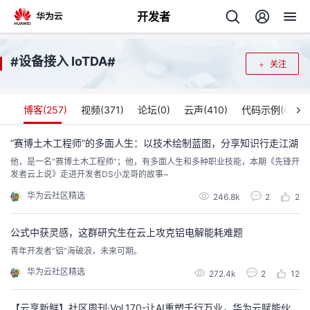
开发者
返
设备接入 IoTDA
#
#
关注
回
博客(
257
)
视频(
371
)
论坛(
0
)
云声(
410
)
代码示例(
0
)
“赛博土木工程师”的多面人生：以技术绘制蓝图，分享知识行走江湖
他，是一名“赛博土木工程师”；他，有多面人生和多种职业技能，本期《先锋开
个
发者云上说》走进开发者DS小龙哥的故事~
华为云社区精选
我
246.8k
2
2
人
的
公式中获灵感，这群研究生在云上攻克铝电解能耗难题
主
青年开发者“铝”海破浪，未来可期。
开
页
华为云社区精选
272.4k
2
12
发
【云享新鲜】社区周刊·Vol.170-让AI重塑千行万业，华为云赋能伙