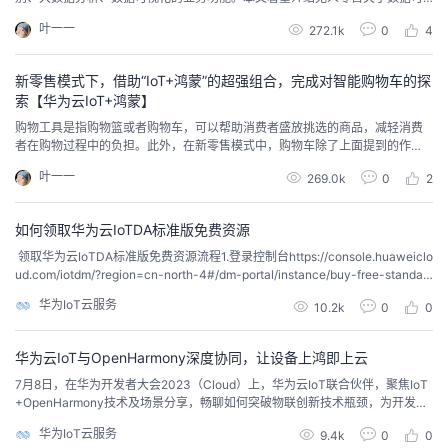
视化的摸索。
叶一一
272.1k
0
4
新零售模式下，借助“IoT+鸿蒙”的超强组合，完成对智能购物车的探
索【华为云IoT+鸿蒙】
购物工具是指购物篮或者购物车，可以帮助消费者盛放挑选的商品，减轻消费
者在购物过程中的负担。此外，在新零售模式中，购物车除了上面提到的作
用，其实还可以升级服务功能。本文主要分享借助“IoT+鸿蒙”的组合，满足新
叶一一
269.0k
0
2
零售模式下对智能购物车的需要的大胆尝试过程。
如何领取华为云IoTDA标准版免费资源
​ 领取华为云IoTDA标准版免费资源流程1.登录控制台https://console.huaweiclo
ud.com/iotdm/?region=cn-north-4#/dm-portal/instance/buy-free-standar
d-instance2.点击立即创建（手机端web页面可能需要缩放页面才看得见按
华为IoT云服务
10.2k
0
0
钮）​3.左侧显示标准版即为领取成功领取完标准版实例，您可以参加《物联网...
华为云IoT与OpenHarmony深度协同，让设备上鸿即上云
7月8日，在华为开发者大会2023（Cloud）上，华为云IoT联合伙伴，聚焦IoT
+OpenHarmony技术及场景分享，畅聊如何突破物联创新技术瓶颈，为开发者
提供2B物联创新思路。
华为IoT云服务
9.4k
0
0