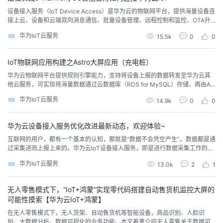
设备接入服务（IoT Device Access）是华为云的物联网平台，提供海量设备连
接上云、设备和云端双向消息通信、批量设备管理、远程控制和监控、OTA升
级、设备联动规则等能力，并可将设备数据灵活流转到华为云其他服务，帮助
华为IoT云服务
15.5k
0
0
物联网行业用户快速完成设备联网及行业应用集成。无论是集成LiteOS的物联
网终端设备，还是集成OpenHarmony的终端设备，都可以接入华为云IoT平
台，实现属性上报与命
IoT物联网应用构建之Astro大屏应用（充电桩）
华为云物联网平台提供规则引擎能力，支持将设备上报的数据转发至华为云其
他云服务，可实现将海量数据通过云数据库（RDS for MySQL）存储，再由Ast
ro大屏应用（Astro Canvas）读取数据并结合可视化组件进行呈现，实现数据
华为IoT云服务
14.9k
0
0
的一站式采集、处理和分析。
华为云设备接入服务优化改进最新动态，欢迎体验~
互联网的用户，都有一个基本的认知，那就是“数据不会凭空产生”。数据都是通
过采集进而上报上来的。华为云IoT设备接入服务，即是进行数据采集工作的一
个工具，或者说平台。设备接入服务（IoTDA）提供海量设备连接上云、设备
华为IoT云服务
13.0k
2
1
和云端双向消息通信、批量设备管理、远程控制和监控、OTA升级、设备联动
规则等能力，并可将设备数据灵活流转到华为云其他服务，帮助物联网行业用
户快速完成设备联网及行业应用集成。为提升...
无人零售模式下，“IoT+鸿蒙”实现零代码搭建自动售货机监控大屏的
可能性摸索【华为云IoT+鸿蒙】
在无人零售模式下，无人货架、自动售货机等智能设备，商品识别、人脸识
别、大数据分析、数据可视化的业务功能。本文着重介绍无人零售关于数据可