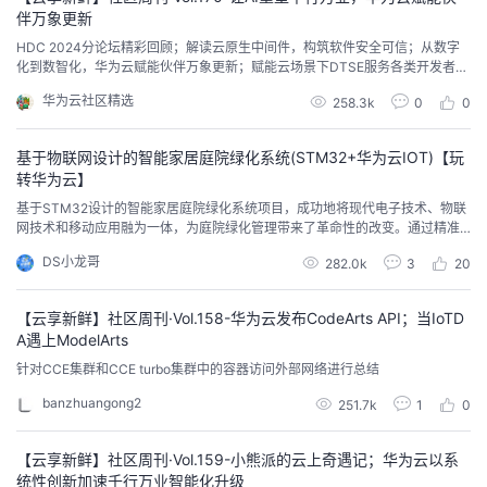
伴万象更新
者
HDC 2024分论坛精彩回顾；解读云原生中间件，构筑软件安全可信；从数字
化到数智化，华为云赋能伙伴万象更新；赋能云场景下DTSE服务各类开发者的
案例分享；AI大模型时代给企业知识库带来哪些机遇和挑战
我
华为云社区精选
258.3k
0
0
的
我
基于物联网设计的智能家居庭院绿化系统(STM32+华为云IOT)【玩
转华为云】
博
的
我
基于STM32设计的智能家居庭院绿化系统项目，成功地将现代电子技术、物联
网技术和移动应用融为一体，为庭院绿化管理带来了革命性的改变。通过精准
客
论
的
我
的环境监测、智能的自动控制以及便捷的远程管理功能，该系统不仅确保了植
DS小龙哥
282.0k
3
20
物能在理想的条件下茁壮成长，还极大地提升了用户的参与度和便利性，使繁
忙的现代人在享受绿色生活的同时，无需为植物的日常护理担忧。
坛
圈
的
我
【云享新鲜】社区周刊·Vol.158-华为云发布CodeArts API；当IoTD
A遇上ModelArts
子
直
的
我
针对CCE集群和CCE turbo集群中的容器访问外部网络进行总结
banzhuangong2
我
播
活
的
251.7k
1
0
我
动
关
的
【云享新鲜】社区周刊·Vol.159-小熊派的云上奇遇记；华为云以系
统性创新加速千行万业智能化升级