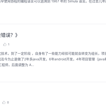
用协程的编程语言可以追溯到 1967 年的 Simula 语言。在过去几
华为云码道Skill实战与极速交付，
聚开发者之力，
智能开发全链路实战
2026/07/23 周四 15:00-
些错误？》
张豪杰/程文/王军/刘新春/
2026/07/22 周三 19:00-21:00
王一男-华为云码道产品规划专家；李炎-华为云码道产品专家；姜浩-华为云HCDG核心组成员
1
本次华为云具身智能开发平台
面向具身智能开发者，带
直播深度解读华为云码道6月产品新特性，从S
技术，到了一定阶段 ，自身有了一些能力经验可能就会转变为组长，项
本体R2C小时级接入、环
kill市场安装专家技能，带你零距离体验从需
真数据生产、PB级数据管
是做了2年多java开发，6年android开发，4年项目管理（java和A
求，开发，审查，重构全链路闭环的开发过
训推、强化学习和Bench
程。从零构建并交付一个完整项目，让您体验
程师，后面调整为 A...
能，并体验业界主流具身
从代码提交到服务上线的“极速”之旅。
回顾中
回顾中
0