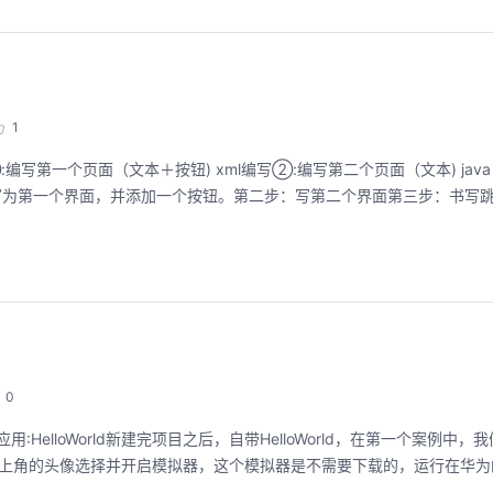
1
/实现步骤:①:编写第一个页面（文本＋按钮) xml编写②:编写第二个页面（文本) ja
d改写为第一个界面，并添加一个按钮。第二步：写第二个界面第三步：书写跳
0
 第一个入门应用:HelloWorld新建完项目之后，自带HelloWorld，在第一个案例
ger 或 点击右上角的头像选择并开启模拟器，这个模拟器是不需要下载的，运行在