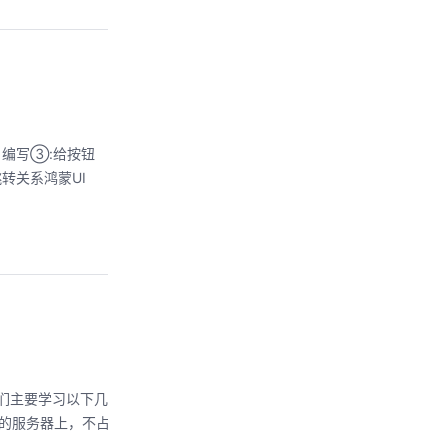
va 编写③:给按钮
转关系鸿蒙UI
中，我们主要学习以下几
华为的服务器上，不占