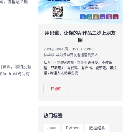
年间，协程这个概
创具身新未来
用码道，让你的AI作品三步上朋友
圈
17:00
黄钦开 /张晓天
2026/08/04 周二 19:00-20:00
2
林华鼎-华为云AI开发者运营负责人
CloudRobo培训
您全流程体验机器人
从入门 · 到做AI应用 · 到企业级开发。不教编
直
目管理，哪怕没有
境重建与轨迹生成仿
程，只教用AI · 零代码、有产出、能带走、可炫
k
理、数据评测、模型
ndroid时间有
耀 · 每课人人动手实操
求
mark一键评测等功
程
模型应用。
从
回顾中
热门标签
Java
Python
数据结构