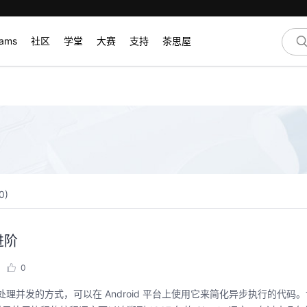
rams
社区
学堂
大赛
支持
茶思屋
0
)
进阶
0
种全新处理并发的方式，可以在 Android 平台上使用它来简化异步执行的代码。协程是