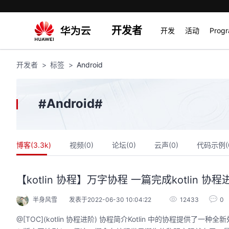
开发者
开发
活动
Prog
开发者
标签
Android
Android
#
#
博客(
3.3k
)
视频(
0
)
论坛(
0
)
云声(
0
)
代码示例(
【kotlin 协程】万字协程 一篇完成kotlin 协程
半身风雪
发表于2022-06-30 10:04:22
12433
0
@[TOC](kotlin 协程进阶) 协程简介Kotlin 中的协程提供了一