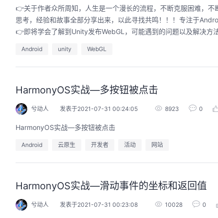
👉关于作者众所周知，人生是一个漫长的流程，不断克服困难，不
思考，经验和故事全部分享出来，以此寻找共鸣！！！专注于Andro
👉即将学会了解到Unity发布WebGL，可能遇到的问题以及解决方法。
Android
unity
WebGL
HarmonyOS实战—多按钮被点击
兮动人
发表于2021-07-31 00:24:05
8923
0
HarmonyOS实战—多按钮被点击
Android
云原生
开发者
活动
网站
HarmonyOS实战—滑动事件的坐标和返回值
兮动人
发表于2021-07-31 00:23:08
10028
0