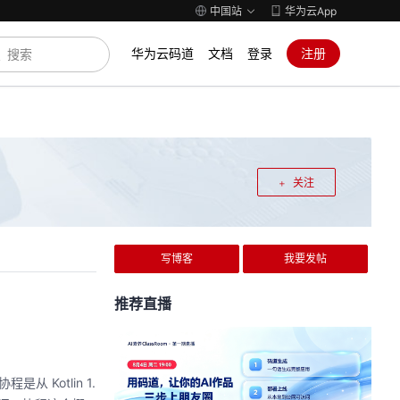
中国站
华为云App
华为云码道
文档
登录
注册
关注
写博客
我要发帖
推荐直播
从 Kotlin 1.