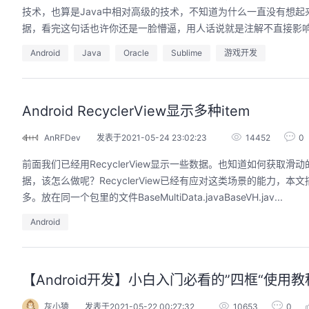
技术，也算是Java中相对高级的技术，不知道为什么一直没有想起来写
据，看完这句话也许你还是一脸懵逼，用人话说就是注解不直接影响
Android
Java
Oracle
Sublime
游戏开发
Android RecyclerView显示多种item
AnRFDev
发表于2021-05-24 23:02:23
14452
0
前面我们已经用RecyclerView显示一些数据。也知道如何获
据，该怎么做呢？RecyclerView已经有应对这类场景的能力，本文
多。放在同一个包里的文件BaseMultiData.javaBaseVH.jav...
Android
【Android开发】小白入门必看的”四框“使用
灰小猿
发表于2021-05-22 00:27:32
10653
0