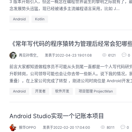
3 版本开始引入，但这一概念在编程世界诞生的黎明之际就有了，最早使
念发展势头迅猛，现已经被诸多主流编程语言采用，比如 J...
Android
Kotlin
用码道，让你的AI作品三步上朋友
圈
《常年写代码的程序猿转为管理后经常会犯哪
2026/08/04 周二 19:00-20:00
林华鼎-华为云AI开发者运营负责人
再见孙悟空_
发表于2022-04-23 19:01:08
6121
0
从入门 · 到做AI应用 · 到企业级开发。不教编
前言大家都知道做程序员不可能从头到尾一直都是一个人写代码研究
程，只教用AI · 零代码、有产出、能带走、可炫
升职转岗，公司领导可能也会让你去带一些新人。说下我的情况，我迄今为止
耀 · 每课人人动手实操
重叠），在上家公司完成了转型 ，刚进公司时岗位是 Android开发工
回顾中
Android
开发者
软件开发
项目管理 ProjectMan
Android Studio实现一个记账本项目
振华OPPO
发表于2022-02-20 17:04:00
8011
0