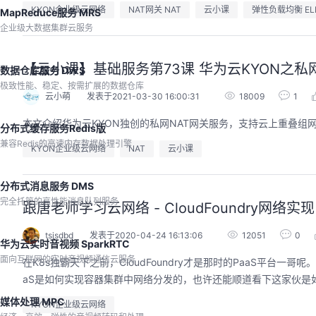
KYON企业级云网络
NAT网关 NAT
云小课
弹性负载均衡 EL
MapReduce服务 MRS
企业级大数据集群云服务
【云小课】基础服务第73课 华为云KYON之私
数据仓库服务 DWS
极致性能、稳定、按需扩展的数据仓库
云小萌
发表于2021-03-30 16:00:31
18009
1
本文介绍华为云KYON独创的私网NAT网关服务，支持云上重叠组
分布式缓存服务Redis版
兼容Redis的高速内存数据处理引擎
KYON企业级云网络
NAT
云小课
分布式消息服务 DMS
完全托管的高性能消息队列服务
跟唐老师学习云网络 - CloudFoundry网络实现
tsjsdbd
发表于2020-04-24 16:13:06
12051
0
华为云实时音视频 SparkRTC
面向互联网的实时音视频通信云服务
在K8s独霸天下之前，CloudFoundry才是那时的PaaS平台一
aS是如何实现容器集群中网络分发的，也许还能顺道看下这家伙是
媒体处理 MPC
KYON企业级云网络