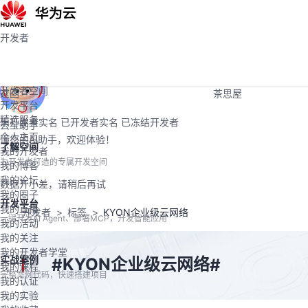
活动
Programs
社区
开发者
开发者
学堂
大赛
开发者空间
支持
开发者空间
返回
茶思屋
开发平台
精选服务
未开发者实名
已开发者实名
已冻结开发者
云宝助手
个人主页
懂您的AI助手，欢迎体验！
了解空间
我的开发者
为开发者打造的专属开发空间
我的博客
我的论坛
数据开小差，请稍后再试
我的圈子
开发平台
我的直播
开发者
标签
KYON企业级云网络
一键开发AI Agent、部署MCP，开发智能应用
我的活动
我的关注
我的开发者学堂
实战案例
KYON企业级云网络
#
#
我的课程
完整案例代码，快速搭建项目
我的认证
我的实验