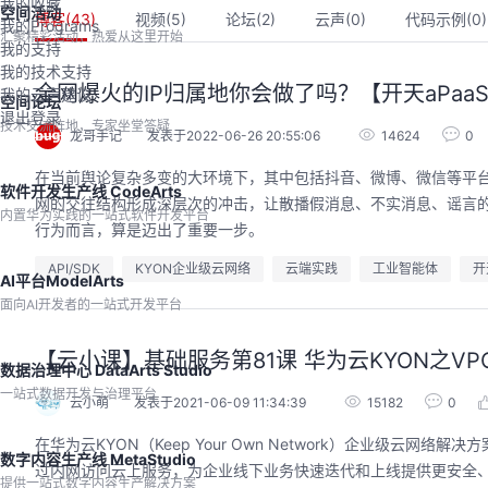
我的收藏
空间活动
博客(
43
)
视频(
5
)
论坛(
2
)
云声(
0
)
代码示例(
0
)
我的Programs
汇聚精彩活动，热爱从这里开始
我的支持
我的技术支持
全网爆火的IP归属地你会做了吗？【开天aPaa
我的云声建议
空间论坛
退出登录
技术交流阵地，专家坐堂答疑
龙哥手记
发表于2022-06-26 20:55:06
14624
0
在当前舆论复杂多变的大环境下，其中包括抖音、微博、微信等平台
软件开发生产线 CodeArts
网的交往结构形成深层次的冲击，让散播假消息、不实消息、谣言
内置华为实践的一站式软件开发平台
行为而言，算是迈出了重要一步。
API/SDK
KYON企业级云网络
云端实践
工业智能体
开
AI平台ModelArts
面向AI开发者的一站式开发平台
，让你的AI作品三步上朋友
华为云码道Skill实战与极速
圈
智能开发全链路实战
【云小课】基础服务第81课 华为云KYON之VPC
数据治理中心 DataArts Studio
/04 周二 19:00-20:00
2026/07/22 周三 19:00-21:00
一站式数据开发与治理平台
华为云AI开发者运营负责人
云小萌
发表于2021-06-09 11:34:39
15182
0
 到做AI应用 · 到企业级开发。不教编
直播深度解读华为云码道6月产品新特性
在华为云KYON（Keep Your Own Network）企业级云网
用AI · 零代码、有产出、能带走、可炫
kill市场安装专家技能，带你零距离体验
数字内容生产线 MetaStudio
课人人动手实操
过内网访问云上服务，为企业线下业务快速迭代和上线提供更安全
求，开发，审查，重构全链路闭环的开
提供一站式数字内容生产解决方案