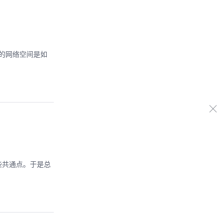
完整的网络空间是如
些共通点。于是总