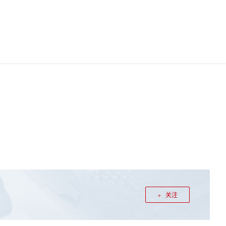
中国站
华为云App
华为云码道
0
文档
0
登录
注册
关注