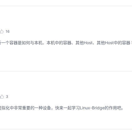
16
析一个容器是如何与本机、本机中的容器、其他Host、其他Host中的容器
3
化中非常重要的一种设备，快来一起学习Linux-Bridge的作用吧。