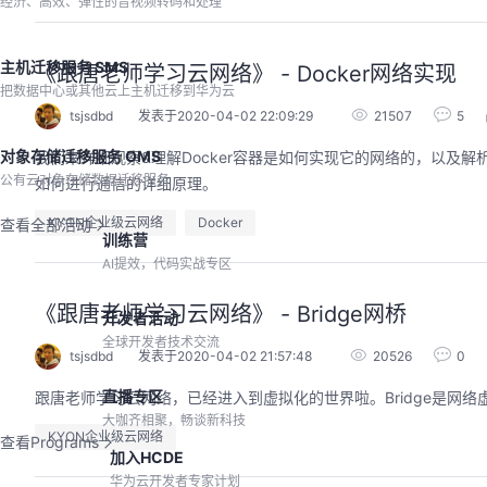
经济、高效、弹性的音视频转码和处理
主机迁移服务 SMS
《跟唐老师学习云网络》 - Docker网络实现
把数据中心或其他云上主机迁移到华为云
tsjsdbd
发表于2020-04-02 22:09:29
21507
5
对象存储迁移服务 OMS
我们来详细观察&理解Docker容器是如何实现它的网络的，以及解
公有云对象存储数据迁移服务
如何进行通信的详细原理。
KYON企业级云网络
Docker
查看全部活动
训练营
AI提效，代码实战专区
《跟唐老师学习云网络》 - Bridge网桥
开发者活动
全球开发者技术交流
tsjsdbd
发表于2020-04-02 21:57:48
20526
0
直播专区
跟唐老师学习云网络，已经进入到虚拟化的世界啦。Bridge是网络虚拟
大咖齐相聚，畅谈新科技
KYON企业级云网络
查看Programs
加入HCDE
华为云开发者专家计划