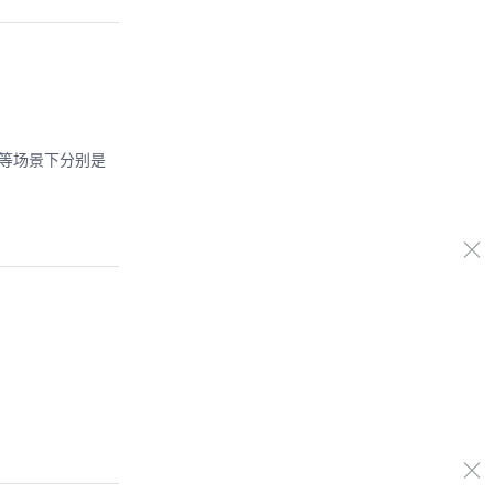
 等场景下分别是