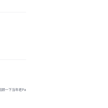
来回顾一下当年老Pa