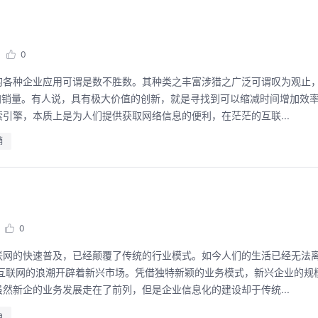
0
的各种企业应用可谓是数不胜数。其种类之丰富涉猎之广泛可谓叹为观止
加销量。有人说，具有极大价值的创新，就是寻找到可以缩减时间增加效
引擎，本质上是为人们提供获取网络信息的便利，在茫茫的互联...
销
0
联网的快速普及，已经颠覆了传统的行业模式。如今人们的生活已经无法
互联网的浪潮开辟着新兴市场。凭借独特新颖的业务模式，新兴企业的规
然新企的业务发展走在了前列，但是企业信息化的建设却于传统...
a