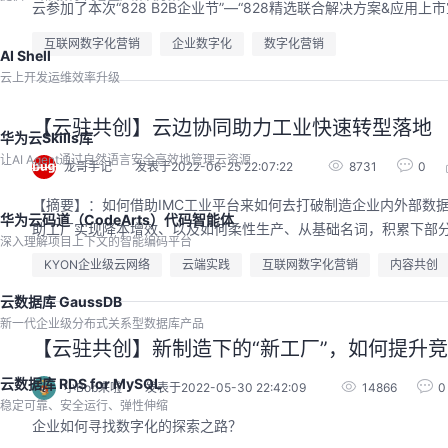
程。从零构建并交付一个完整项目，让您体验
云参加了本次“828 B2B企业节”—“828精选联合解决方案&应用上市宣
从代码提交到服务上线的“极速”之旅。
回顾中
互联网数字化营销
企业数字化
数字化营销
AI Shell
云上开发运维效率升级
【云驻共创】云边协同助力工业快速转型落地
华为云Skills库
让AI Agent通过自然语言安全高效地管理云资源
龙哥手记
发表于2022-06-25 22:07:22
8731
0
【摘要】：如何借助IMC工业平台来如何去打破制造企业内外部数
华为云码道（CodeArts）代码智能体
助工厂实现降本增效、以及如何柔性生产、从基础名词，积累下部
深入理解项目上下文的智能编码平台
KYON企业级云网络
云端实践
互联网数字化营销
内容共创
云数据库 GaussDB
新一代企业级分布式关系型数据库产品
【云驻共创】新制造下的“新工厂”，如何提升
云数据库 RDS for MySQL
小Bob来啦
发表于2022-05-30 22:42:09
14866
0
稳定可靠、安全运行、弹性伸缩
企业如何寻找数字化的探索之路？