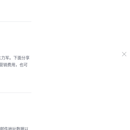
主力军。下面分享
营销费用，也可
户邮件地址数据以