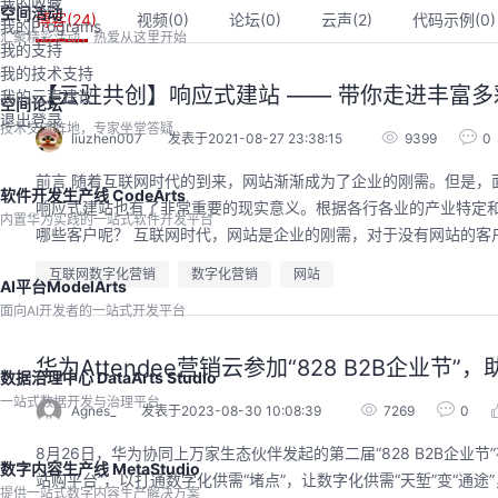
我的收藏
空间活动
博客(
24
)
视频(
0
)
论坛(
0
)
云声(
2
)
代码示例(
0
)
我的Programs
汇聚精彩活动，热爱从这里开始
我的支持
我的技术支持
【云驻共创】响应式建站 —— 带你走进丰富
我的云声建议
空间论坛
退出登录
技术交流阵地，专家坐堂答疑
liuzhen007
发表于2021-08-27 23:38:15
9399
0
前言 随着互联网时代的到来，网站渐渐成为了企业的刚需。但是，
软件开发生产线 CodeArts
响应式建站也有了非常重要的现实意义。根据各行各业的产业特定和
内置华为实践的一站式软件开发平台
哪些客户呢？ 互联网时代，网站是企业的刚需，对于没有网站的客户
互联网数字化营销
数字化营销
网站
AI平台ModelArts
面向AI开发者的一站式开发平台
的AI作品三步上朋友
华为云码道Skill实战与极速交付，
圈
智能开发全链路实战
华为Attendee营销云参加“828 B2B企业节
数据治理中心 DataArts Studio
9:00-20:00
2026/07/22 周三 19:00-21:00
一站式数据开发与治理平台
开发者运营负责人
王一男-华为云码道产品规划专家；李炎-华为云码道产品专家；姜浩-华为云HCDG核心组成员
Agnes_
发表于2023-08-30 10:08:39
7269
0
用 · 到企业级开发。不教编
直播深度解读华为云码道6月产品新特性，从S
8月26日，华为协同上万家生态伙伴发起的第二届“828 B2B企业节
零代码、有产出、能带走、可炫
kill市场安装专家技能，带你零距离体验从需
数字内容生产线 MetaStudio
操
站购平台”，以打通数字化供需“堵点”，让数字化供需“天堑”变“通途
求，开发，审查，重构全链路闭环的开发过
提供一站式数字内容生产解决方案