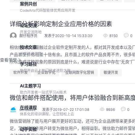
案例共创
CodeArts代码智能体优秀应用开发
详细分析影响定制企业应用价格的因素
论坛交流
开发交流阵地
靓仔程序员
发表于2020-10-14 15:33:30
8150
0
相信绝大部分接触过企业软件定制开发的人，都对其开发成本以及
技术文章
分享技术干货
产品甚至价格相差十倍有余。且市面上的软件产品良莠不齐，很多
查看学堂
所以造成这种现象的原因到底是什么，难道说是行业中存在“无良”厂
学习路径
助您开启云上热门技术进阶之旅
软件开发
企业数字化
互联网数字化营销
敏捷开发
AI主题学习
助力开发者一站式学习AI技术
微信和邮件搭配使用，将用户体验融合到新高
在线课程
sendsaas
发表于2019-07-22 17:01:38
9936
0
体系化的培训课程，让您轻松上云
微信营销除了能与用户展开更好的互动，还可为企业品牌带来更多
足，又能将邮件用户转变为微信用户，相得益彰。微信助力邮件营销
动手实验