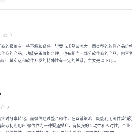
0
厂商的报价有一些不解和疑惑。毕竟市场复杂庞大，同类型的软件产品价
软件商的产品，功能完备价格合理，也有相当一部分软件商的产品，内容
商？ 其实这和软件开发的特殊性有一定的关系，主要是以下几...
度
0
的实时分享转化。而微信通过整合邮件，在营销策略上既能利用邮件营销
获取初期用户 微信作为一种渠道媒介，有极强的互动性和即时性，企业