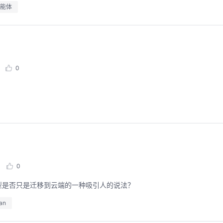
能体
0
0
型是否只是迁移到云端的一种吸引人的说法？
an