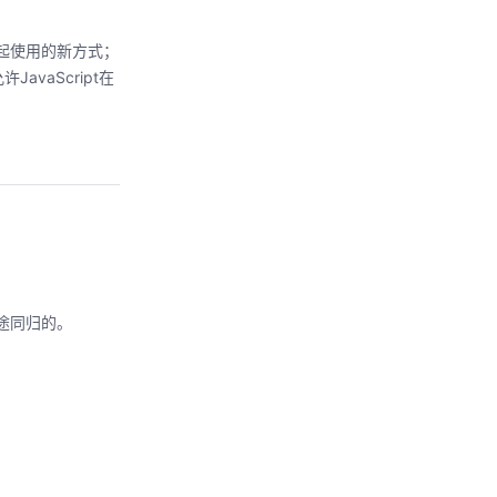
合在一起使用的新方式；
vaScript在
是殊途同归的。