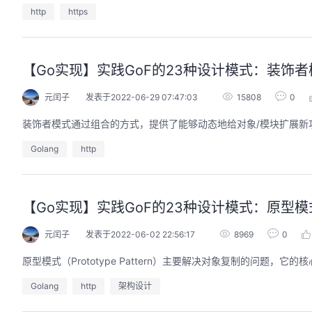
http
https
【Go实现】实践GoF的23种设计模式：装饰者
的AI作品三步上朋友
华为云码道Skill实战与极速交付，
圈
智能开发全链路实战
元闰子
发表于2022-06-29 07:47:03
15808
0
9:00-20:00
2026/07/22 周三 19:00-21:00
装饰者模式通过组合的方式，提供了能够动态地给对象/模块扩展
开发者运营负责人
王一男-华为云码道产品规划专家；李炎-华为云码道产品专家；姜浩-华为云HCDG核心组成员
用 · 到企业级开发。不教编
直播深度解读华为云码道6月产品新特性，从S
Golang
http
零代码、有产出、能带走、可炫
kill市场安装专家技能，带你零距离体验从需
操
求，开发，审查，重构全链路闭环的开发过
程。从零构建并交付一个完整项目，让您体验
从代码提交到服务上线的“极速”之旅。
【Go实现】实践GoF的23种设计模式：原型模
回顾中
元闰子
发表于2022-06-02 22:56:17
8969
0
原型模式（Prototype Pattern）主要解决对象复制的问题，它的
Golang
http
架构设计