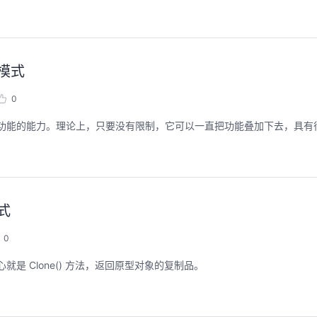
模式
聚开发者之力，创具身新未来
用码道，让你的AI
圈
0
2026/07/23 周四 15:00-17:00
张豪杰/程文/王军/刘新春/黄钦开 /张晓天
2026/08/04 周二 19:00-
新功能的能力。理论上，只要没有限制，它可以一直把功能叠加下去，具有
林华鼎-华为云AI开发者
本次华为云具身智能开发平台CloudRobo培训
面向具身智能开发者，带您全流程体验机器人
从入门 · 到做AI应用 · 
本体R2C小时级接入、环境重建与轨迹生成仿
程，只教用AI · 零代码
真数据生产、PB级数据管理、数据评测、模型
耀 · 每课人人动手实操
训推、强化学习和Benchmark一键评测等功
能，并体验业界主流具身模型应用。
式
回顾中
回顾中
0
核心就是 Clone() 方法，返回原型对象的复制品。