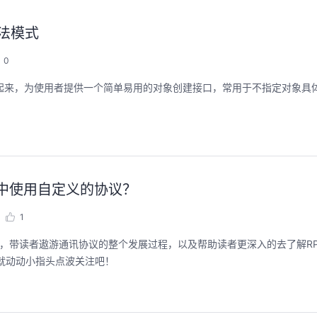
方法模式
0
建的逻辑封装起来，为使用者提供一个简单易用的对象创建接口，常用于不指定对象
C中使用自定义的协议？
1
深，带读者遨游通讯协议的整个发展过程，以及帮助读者更深入的去了解R
就动动小指头点波关注吧！