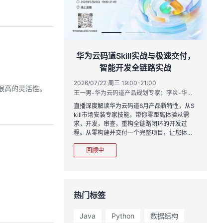
作品三步上朋友
华为云码道Skill实战与极速交付，
智能开发全链路实战
20:00
2026/07/22 周三 19:00-21:00
很高的灵活性。
运营负责人
王一男-华为云码道产品规划专家；李炎-华为云码道产品专家；姜浩-华为云HCDG核心组成员
到企业级开发。不教编
直播深度解读华为云码道6月产品新特性，从S
、有产出、能带走、可炫
kill市场安装专家技能，带你零距离体验从需
求，开发，审查，重构全链路闭环的开发过
程。从零构建并交付一个完整项目，让您体验
从代码提交到服务上线的“极速”之旅。
回顾中
热门标签
Java
Python
数据结构