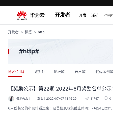
开发者
开发
活动
Prog
开发者
标签
http
http
#
#
博客(
2.1k
)
视频(
1
)
论坛(
0
)
云声(
0
)
代码示例(
【奖励公示】第22期 2022年6月奖励名单公示：
技术火炬手
发表于2022-07-07 18:16:29
11747
0
6月份获奖的小伙伴看过来！获奖信息收集截止时间：7月24日23:5