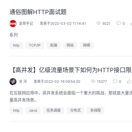
通俗图解HTTP面试题
龙哥手记
发表于2022-03-02 11:14:41
9221
0
系列
http
TCP/IP
前端
网站
网络
【高并发】亿级流量场景下如何为HTTP接口
冰 河
发表于2022-02-16 09:54:20
15277
0
在互联网应用中，高并发系统会面临一个重大的挑战，那就是大量流
量高并发场景。
http
Java
任务调度
分布式
多线程