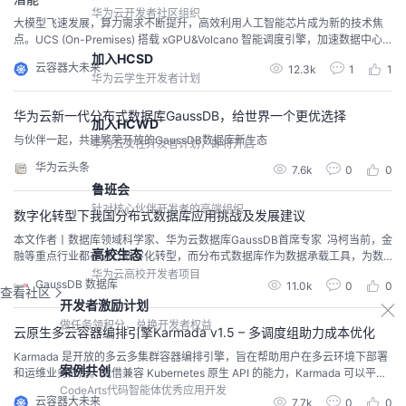
华为云开发者社区组织
大模型飞速发展，算力需求不断提升，高效利用人工智能芯片成为新的技术焦
点。UCS (On-Premises) 搭载 xGPU&Volcano 智能调度引擎，加速数据中心 A
I 计算。
加入HCSD
云容器大未来
12.3k
1
1
华为云学生开发者计划
华为云新一代分布式数据库GaussDB，给世界一个更优选择
加入HCWD
与伙伴一起，共建繁荣开放的GaussDB数据库新生态
华为云女性开发者计划，即将开启
华为云头条
7.6k
0
0
鲁班会
针对核心伙伴开发者的高端组织
数字化转型下我国分布式数据库应用挑战及发展建议
本文作者丨数据库领域科学家、华为云数据库GaussDB首席专家 冯柯当前，金
高校生态
融等重点行业都在进行数字化转型，而分布式数据库作为数据承载工具，为数
字化转型提供了有力的支撑。分布式数据库近年来发展迅猛，在产品成熟度上
华为云高校开发者项目
GaussDB 数据库
11.0k
0
0
有了很大提升，但在行业应用和生态建设上仍有很多挑战。本文分析了分布式
查看社区
开发者激励计划
数据库发展情况、分布式数据库应用的主要问题，从行业应用的角度给出了分
布式数据库发展的建议。一、发展情况过去三十年...
做任务领积分，兑换开发者权益
云原生多云容器编排引擎Karmada v1.5 – 多调度组助力成本优化
Karmada 是开放的多云多集群容器编排引擎，旨在帮助用户在多云环境下部署
案例共创
和运维业务应用。凭借兼容 Kubernetes 原生 API 的能力，Karmada 可以平滑
迁移单集群工作负载，并且仍可保持与 Kubernetes 周边生态工具链协同。
CodeArts代码智能体优秀应用开发
云容器大未来
7.7k
0
0