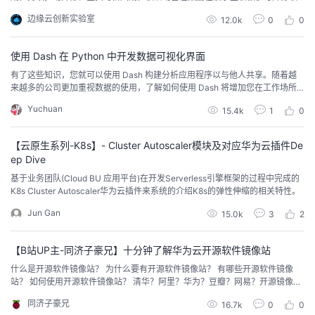
件的开发维护，促进优秀开源软件社区的蓬勃发展，培养和发掘更多优秀的开
边缘云创新实验室
12.0k
0
0
发者。参与学生通过远程线上协作方式，配有资深导师指导，参与到开源社区
各组织项目开发中并收获奖金、礼品与证书。在即将到来的开源之夏2022， K
ubeEdge社区期待学生的热情洋溢和灵光乍现，期待导
使用 Dash 在 Python 中开发数据可视化界面
有了这些知识，您就可以使用 Dash 构建分析应用程序以与他人共享。随着越
来越多的公司更加重视数据的使用，了解如何使用 Dash 将增加您在工作场所
的影响力。过去只有专家才能完成的任务，现在您可以在一个下午完成。
Yuchuan
15.4k
1
0
【云原生系列-K8s】- Cluster Autoscaler模块及对应华为云插件De
ep Dive
基于业务团队(Cloud BU 应用平台)在开发Serverless引擎框架的过程中完成的
K8s Cluster Autoscaler华为云插件来系统的介绍K8s的弹性伸缩的相关特性。
Jun Gan
15.0k
3
2
【B站UP主-同济子豪兄】十分钟了解华为云开源软件镜像站
什么是开源软件镜像站？ 为什么要有开源软件镜像站？ 有哪些开源软件镜像
站？ 如何使用开源软件镜像站？ 清华？阿里？华为？豆瓣？网易？开源镜像站
哪家强？ 十分钟的视频，告诉你答案 华为云开源软件镜像站：https://mirrors.h
同济子豪兄
16.7k
0
0
uaweicloud.com/