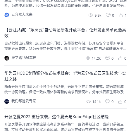
联合产学研重量级导师，CNCF KubeEdge云原生边缘计算公开课，从入门到进
议
注
阶，为你技术赋能，和你一起发现边缘计算的无限可能，也开启职业发展的无
验
收
限可能！
云容器大未来
9.9k
0
1
藏
【云驻共创】“乐高式”自动驾驶研发开放平台，让开发更简单灵活高
效
自动驾驶出行服务已迈过商业化门槛，海量数据存储、处理及安全合规对平台
提出更高要求，华为云坚持开放生态，携手伙伴打造“乐高式”自动驾驶研发平台
解决方案，可按需搭建，灵活组合，该方案核心代码框架Ploto已开源。
府学路18号车神
14.2k
0
0
华为云HCDE专场暨分布式技术峰会：华为云分布式云原生技术与实
践之路
随着云原生应用深入企业各个业务场景，云原生正在走向分布式，跨云跨地域
统一协同治理，保证一致应用体验等新的需求日渐突出。分布式云原生都涉及
哪些核心技术？有哪些典型的应用场景？值得我们去探究。HCDE（Huawei Cl
我们都是云专家
14.1k
0
0
oud Developer Experts）是经华为云认证的熟悉一种或多种华为云开放能力，
并对赋能全球开发者有突出贡献的个人，旨在帮助全球开发者成长，构建全球
开发者生态。2022...
开源之夏2022 重磅来袭，这个夏天与KubeEdge社区结缘
开源之夏是开源软件供应链点亮计划系列每年一度的暑期活动，当前已是第三
期，持续拉动开源社区实习新风潮。该活动旨在鼓励在校学生积极参与开源软