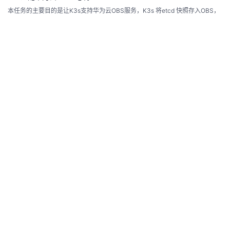
本任务的主要目的是让K3s支持华为云OBS服务，K3s 将etcd 快照存入OBS，
拓展OBS服务的影响力。方便K3s的用户使用华为云服务时能够顺利对接OBS
服务。
yd_235395946
5.0k
0
0
K3s适配OBS开源验证任务
K3s 是一个轻量级的 Kubernetes 发行版，专为边缘计算、IoT 和其他资源受限
的环境设计。它简化了 Kubernetes 的安装和管理，同时保持了 Kubernetes 的
核心功能。
yd_235395946
9.3k
0
0
openEuler Summit 2024现场直击：华为云DCS助力Valkey释放开
源潜能
2024年11月15日至16日，备受瞩目的操作系统大会 & openEuler Summit 202
4在北京中关村国际创新中心成功举办。在这场技术盛会上，华为云分布式缓存
服务（Distributed Cache Service，简称DCS）专家在Valkey展台为参会者带
华为云软件工具链
4.2k
0
0
来了一场精彩讲解，吸引了众多业内人士和技术爱好者的关注。此次讲解不仅
展示了Valkey的核心特性和优势，同时也介绍了华为云...
TiDB适配华为云&OBS心得
本任务的主要目的是让TiDB支持华为云OBS服务，TiDB的备份数据存储到华为
云OBS上，拓展OBS服务的影响力。方便TiDB的用户使用华为云服务时能够顺