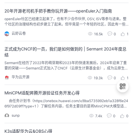
20年开源老司机手把手教你玩开源——openEuler入门指南
openEuler社区已经建立起来了，也有不少合作伙伴, OSV, ISV等参与进来。整
个社区的治理结构也初步建立了起来。但毕竟是一个年轻的社区，因此有一些
流程方面还有待优化，很多文档还有待于完善。 鉴于有很多希望参与到社区里
云舒云卷
16.5k
0
1
的工程师对整个社区的运作流程，开发流程还比较陌生，我总结了一个文档来
帮助一个工程师更容易的参与到社区中。 openEuler技术委员会委员 熊伟
正式成为CNCF的一员，我们是如何做到的 | Sermant 2024年度总
结
Sermant在经历了2022年的萌芽期和2023年的快速发展后，2024年迎来了重
要的突破——Sermant正式加入了CNCF（云原生计算基金会），成为云原生开
源生态中的重要成员。
华为云开源
19.3k
0
1
MiniCPM适配昇腾开源验证任务开发心得
由任务计划书（https://onebox.huawei.com/v/8ba5735992eb1a328f6e24
6f972d09ff?type=1 ）了解任务内容，任务主要目的是将MiniCPM大模型适配
退
至华为的Ascend Npu（昇腾）上，基于昇腾硬件验证模型推理情况。本次开发
sunp
7.4k
0
0
出
过程选择MiniCPM-2B模型。1 开发过程1.1 拉取仓库安装依赖：g...
登
录
K3s适配华为云&OBS心得