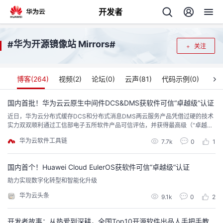
开发者
返
华为开源镜像站 Mirrors
#
#
关注
回
博客(
264
)
视频(
2
)
论坛(
0
)
云声(
81
)
代码示例(
0
)
国内首批！华为云云原生中间件DCS&DMS获软件可信“卓越级”认证
近日，华为云分布式缓存DCS和分布式消息DMS两云服务产品凭借过硬的技术
个
实力双双顺利通过工信部电子五所软件产品可信评估，并获得最高级（“卓越
级”）认证！国内首批，遥遥领先！
华为云软件工具链
我
7.7k
0
1
人
我
的
国内首个！Huawei Cloud EulerOS获软件可信“卓越级”认证
主
助力实现数字化转型和智能化升级
我
的
开
页
华为云头条
9.1k
0
2
我
的
开
发
开发者故事：从热爱到深耕，全国Top10开源软件出品人手把手教