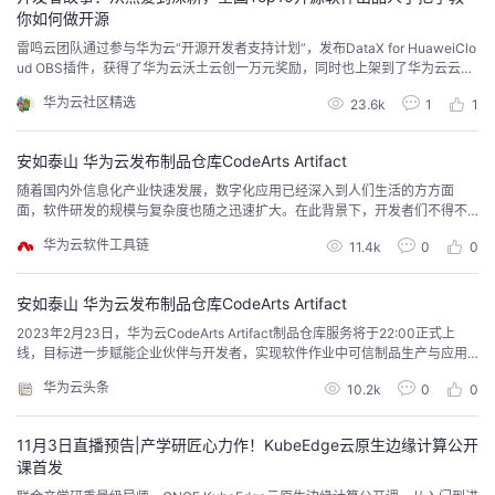
你如何做开源
的
Programs
发
者
雷鸣云团队通过参与华为云“开源开发者支持计划”，发布DataX for HuaweiClo
ud OBS插件，获得了华为云沃土云创一万元奖励，同时也上架到了华为云云商
支
店，支持其他开发者云上一键部署。
者
我
华为云社区精选
23.6k
1
1
持
学
的
我
安如泰山 华为云发布制品仓库CodeArts Artifact
随着国内外信息化产业快速发展，数字化应用已经深入到人们生活的方方面
我
堂
博
的
我
面，软件研发的规模与复杂度也随之迅速扩大。在此背景下，开发者们不得不
频繁更新软件版本，以应对不同细分领域、不同型号终端所需的功能迭代。在
华为云软件工具链
11.4k
0
0
的
我
客
论
的
我
这一过程中，开发的繁琐性以及海量制品存储与版本管理，都为研发团队带来
我
了巨大挑战和沉重成本，也影响了创新的速度。即使在华为，同样的困扰也并
不少见。以华为终端业务为例，每一年，终端产品面对着全球上...
安如泰山 华为云发布制品仓库CodeArts Artifact
技
的
坛
圈
的
我
的
我
2023年2月23日，华为云CodeArts Artifact制品仓库服务将于22:00正式上
线，目标进一步赋能企业伙伴与开发者，实现软件作业中可信制品生产与应用
术
云
子
直
的
我
课
的
我
活动快速落地，提高软件交付效率与质量。
华为云头条
10.2k
0
0
支
声
播
活
的
程
认
的
我
11月3日直播预告|产学研匠心力作！KubeEdge云原生边缘计算公开
持
建
动
关
证
实
的
课首发