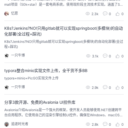
mall项目（50k+star）是一套电商系统，使用现阶段主流技术实现。涵盖了Spr
ingBoot 2.3.0、MyBatis 3.4.6、Elasticsearch 7.6.2、RabbitMQ 3.7.15、Red
忆愿
2.3k
0
0
is 5.0、MongoDB 4.2.5、Mysql5.7等技术，采用Docker容器化部...
K8s?Jenkins?NO!只用gitlab就可以实现springboot(多模块)的自动
化部署(全过程+踩坑)
K8s?Jenkins?NO!只用gitlab就可以实现springboot(多模块)的自动化部署(全过
程+踩坑)
一只牛博
3.1k
0
0
typora整合minio实现文件上传，全干货不多BB
typora+minio+PicGO实现文件上传
一只牛博
2.9k
0
0
分享3款开源、免费的Avalonia UI控件库
Avalonia介绍Avalonia是一个强大的框架，使开发人员能够使用.NET创建跨平
台应用程序。它使用自己的渲染引擎绘制UI控件，确保在Windows、macOS、
Linux、Android、iOS和WebAssembly等不同平台上具有一致的外观和行为。
追逐时光者
2.8k
0
0
这意味着开发人员可以共享他们的UI代码，并在不同的目标平台上保持统一的