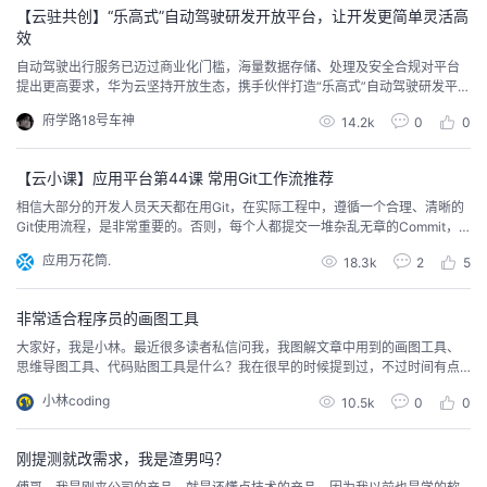
【云驻共创】“乐高式”自动驾驶研发开放平台，让开发更简单灵活高
者
效
自动驾驶出行服务已迈过商业化门槛，海量数据存储、处理及安全合规对平台
提出更高要求，华为云坚持开放生态，携手伙伴打造“乐高式”自动驾驶研发平台
我
解决方案，可按需搭建，灵活组合，该方案核心代码框架Ploto已开源。
府学路18号车神
14.2k
0
0
的
我
【云小课】应用平台第44课 常用Git工作流推荐
博
的
我
相信大部分的开发人员天天都在用Git，在实际工程中，遵循一个合理、清晰的
Git使用流程，是非常重要的。否则，每个人都提交一堆杂乱无章的Commit，
客
论
的
我
项目很快就会变得难以协调和维护，这里就需要工作流来规范整个项目开发流
应用万花筒.
18.3k
2
5
程，今天就带大家一起去了解工作流是什么？
坛
圈
的
我
非常适合程序员的画图工具
大家好，我是小林。最近很多读者私信问我，我图解文章中用到的画图工具、
子
直
的
我
思维导图工具、代码贴图工具是什么？我在很早的时候提到过，不过时间有点
久了，而且比较零散，可能现在大部分读者还不知道。我今天统一整理一下，
小林coding
10.5k
0
0
我
播
活
的
我图解文章用到的各类工具吧，这些工具我用了一年多了，没发现什么问题，
所以是值得推荐的。我这里先列一下：画图工具：draw.io思维导图工具：xmin
d/effie代码贴图工具：carbon文...
我
动
关
的
刚提测就改需求，我是渣男吗？