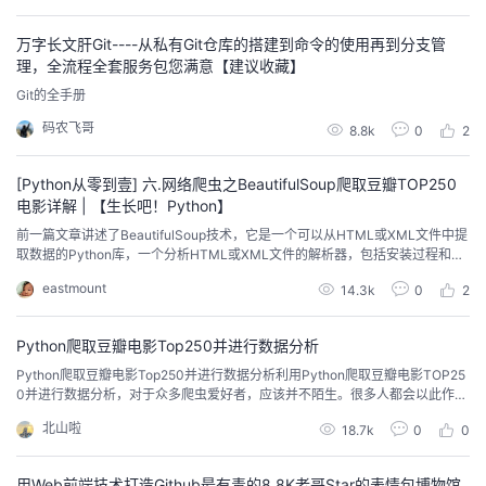
持
建
证
实
的
万字长文肝Git----从私有Git仓库的搭建到命令的使用再到分支管
议
验
收
理，全流程全套服务包您满意【建议收藏】
Git的全手册
藏
码农飞哥
8.8k
0
2
[Python从零到壹] 六.网络爬虫之BeautifulSoup爬取豆瓣TOP250
电影详解 | 【生长吧！Python】
前一篇文章讲述了BeautifulSoup技术，它是一个可以从HTML或XML文件中提
取数据的Python库，一个分析HTML或XML文件的解析器，包括安装过程和基
础语法。这篇文章将详细讲解 BeautifulSoup 爬取豆瓣TOP250电影，通过案
eastmount
14.3k
0
2
例的方式让大家熟悉Python网络爬虫，同时豆瓣TOP250也是非常适合入门的
案例，也能普及简单的预处理知识。 希望对您有所帮助
Python爬取豆瓣电影Top250并进行数据分析
Python爬取豆瓣电影Top250并进行数据分析利用Python爬取豆瓣电影TOP25
0并进行数据分析，对于众多爬虫爱好者，应该并不陌生。很多人都会以此作为
第一个练手的小项目。当然这也多亏了豆瓣的包容，没有加以太多的反爬措
北山啦
18.7k
0
0
施，对新手比较友好。手动声明版权声明：本文为博主原创文章，创作不易本
文链接：https://beishan.blog.csdn.net/article/details/1...
用Web前端技术打造Github最有毒的8.8K老哥Star的表情包博物馆