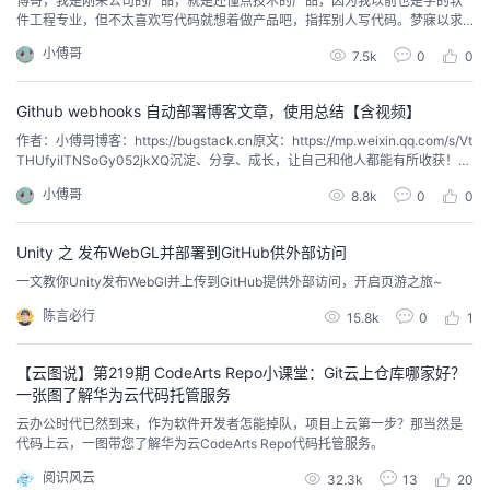
傅哥，我是刚来公司的产品，就是还懂点技术的产品，因为我以前也是学的软
件工程专业，但不太喜欢写代码就想着做产品吧，指挥别人写代码。梦寐以求
我
注
的
开
的想法终于得以实现了
小傅哥
7.5k
0
0
的
Programs
发
Github webhooks 自动部署博客文章，使用总结【含视频】
支
者
作者：小傅哥博客：https://bugstack.cn原文：https://mp.weixin.qq.com/s/Vt
THUfyiITNSoGy052jkXQ沉淀、分享、成长，让自己和他人都能有所收获！😄
一、前言小傅哥，我搞了三台服务器，维护学校游戏社站点，我麻了！📧女粉
持
学
小傅哥
8.8k
0
0
来信：傅哥，我大二了，就编程学的还可以的那种大二女生😄。最近我不是天
天看见一大堆人宣传服务器白皮袄吗，我就在11...
我
堂
Unity 之 发布WebGL并部署到GitHub供外部访问
一文教你Unity发布WebGl并上传到GitHub提供外部访问，开启页游之旅~
的
我
我
陈言必行
15.8k
0
1
技
的
的
我
【云图说】第219期 CodeArts Repo小课堂：Git云上仓库哪家好？
一张图了解华为云代码托管服务
术
云
课
的
我
云办公时代已然到来，作为软件开发者怎能掉队，项目上云第一步？那当然是
代码上云，一图带您了解华为云CodeArts Repo代码托管服务。
支
声
程
认
的
我
阅识风云
32.3k
13
20