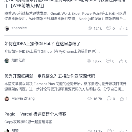
丨【WEB前端大作战】
随着Web前端技术迅猛发展，Gmail, Word, Excel, PowerPoint等工具都可以通
过浏览器使用。Web前端不只和浏览器打交道，Node.js的发展让前端的舞台进
一步扩展，前端不仅可以使用Node.js打包复杂的js, css, html 构建优化前端工
zhaoolee
12.1k
0
2
程， 还能配合Github，做出喜闻乐见的表情包开源项目。 本文提到的开源代码
仓库https://github.com/z...
如何在IDEA上操作GitHub？在这里总结了
介绍如何在IDEA上操作Github（在PyCharm上的操作同理）。
烟雨江南
18.7k
0
0
优秀开源框架就一定靠谱么？五招助你驾驭源代码
本篇文章将以解决 Element Plus 问题的经历开始，循序渐进讨论开源项目或开
源框架的问题，进一步讨论驾驭开源项目源代码的方法和技巧，分享自己阅
读、理解和更改源代码的思路。
Marvin Zhang
16.7k
0
1
Pagic + Vercel 极速搭建个人博客
Copy攻城狮和您一起搭建博客！
胡琦
18.7k
1
2