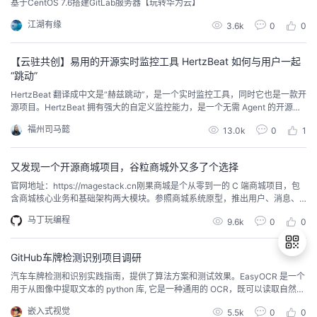
基于CentOS 7.6搭建GitLab服务器【玩转华为云】
江湖有缘
3.6k
0
0
【云驻共创】易用的开源实时监控工具 HertzBeat 如何与用户一起
“跳动”
HertzBeat 翻译成中文是“赫兹跳动”，是一个实时监控工具，同时它也是一款开
源项目。HertzBeat 拥有强大的自定义监控能力，是一个无需 Agent 的开源实
时监控告警工具。本文将带你了解一下HertzBeat的原理，及其使用方法
福州司马懿
13.0k
0
1
又发现一个开源商城项目，谷粒商城外又多了个选择
官网地址：https://magestack.cn刚果商城是个从零到一的 C 端商城项目，包
含商城核心业务和基础架构两大模块。参照商城系统原型，推出用户、消息、
商品、订单、优惠券、支付、网关、购物车等业务模块，通过商城系统中复杂
马丁玩编程
9.6k
0
0
场景，给出对应解决方案。使用DDD 模型开发系统功能，帮助对 DDD 一知半
解的开发者树立正确地开发思路。 🔨 如何开始刚果商城核心有两块，分别是商
城业务和基础架构...
GitHub车牌检测识别项目调研
汽车车牌检测和识别实践指南，提供了算法方案和测试效果。EasyOCR 是一个
用于从图像中提取文本的 python 库, 它是一种通用的 OCR，既可以读取自然场
退
景文本，也可以读取文档中的密集文本。
嵌入式视觉
5.5k
0
0
出