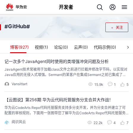
开发者
返
GitHub
#
#
关注
回
博客(
927
)
视频(
1
)
论坛(
0
)
云声(
0
)
代码示例(
0
)
记一次多个JavaAgent同时使用的类增强冲突问题及分析
JavaAgent技术常被用于加载class文件之前进行拦截并修改字节码，以实现对
个
Java应用的无侵入式增强。Sermant的某客户在集成Sermant之前已集成了两
套JavaAgent，但是在使用过程中遇到类增强冲突的问题。本文分析了该典型
Vansittart
我
15.9k
1
5
人
问题的根因以及介绍了Sermant对这类问题的处理方式。
的
【云图说】第256期 华为云代码托管服务分支合并大作战！
主
华为云CodeArts Repo代码托管服务支持多分支开发，并为分支合并建立了可
配置的审核规则，下面用一张图带您了解华为云CodeArts Repo代码托管服务
开
页
分支合并流程。
阅识风云
22.2k
4
7
发