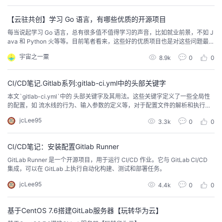
外观和感觉。开源地址：https://github.com/Av...
【云驻共创】学习 Go 语言，有哪些优质的开源项目
每当说起学习 Go 语言，总有很多值不值得学习的声音，比如就业前景，不如 J
ava 和 Python 火等等。目前笔者看来，这些好的优质项目也是对这些问题最好
的回答，Go 语言是一个不断进步和适应新技术的过程。
宇宙之一粟
8.9k
0
0
CI/CD笔记.Gitlab系列:gitlab-ci.yml中的头部关键字
本文`gitlab-ci.yml`中的 头部关键字及其用法。这些关键字定义了一些全局性
的配置，如 流水线的行为、输入参数的定义等，对于配置文件的解析和执行有
着重要影响。
jcLee95
3.3k
0
0
CI/CD笔记：安装配置Gitlab Runner
GitLab Runner 是一个开源项目，用于运行 CI/CD 作业。它与 GitLab CI/CD
集成，可以在 GitLab 上执行自动化构建、测试和部署任务。
jcLee95
4.4k
0
0
基于CentOS 7.6搭建GitLab服务器【玩转华为云】