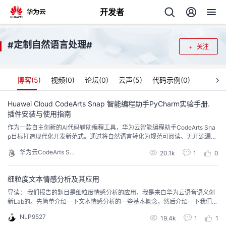
开发者
返
定制自然语言处理
#
#
关注
回
博客(
5
)
视频(
0
)
论坛(
0
)
云声(
5
)
代码示例(
0
)
Huawei Cloud CodeArts Snap 智能编程助手PyCharm实验手册.
插件安装与使用指南
个
作为一款自主创新的AI代码辅助编程工具，华为云智能编程助手CodeArts Sna
p目标打造现代化开发新范式。通过将自然语言转化为规范可阅读、无开源漏洞
我
人
的安全编程语言，提升开发者编程效率，助力企业快速响应市场需求。华为云C
华为云CodeArts Snap
20.1k
1
0
odeArts Snap现进入邀测阶段，可即刻下载体验！
的
主
细粒度文本情感分析及其应用
导读： 我们报告的题目是细粒度情感分析的应用，我是来自华为云语音语义创
开
页
新Lab的。先简单介绍一下文本情感分析的一些基本概念，然后介绍一下我们在
细粒度情感分析方面两个工作，一个是属性级的细粒度情感分析，还有一个是
NLP9527
发
19.4k
1
1
观点四元组的挖掘，最后再做一个总结和未来的展望。