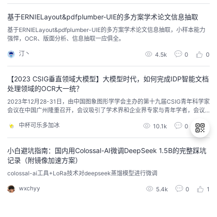
者
基于ERNIELayout&pdfplumber-UIE的多方案学术论文信息抽取
基于ERNIELayout&pdfplumber-UIE的多方案学术论文信息抽取，小样本能力
强悍，OCR、版面分析、信息抽取一应俱全。
我
汀丶
4.5k
0
0
的
我
【2023 CSIG垂直领域大模型】大模型时代，如何完成IDP智能文档
博
的
我
处理领域的OCR大一统？
2023年12月28-31日，由中国图象图形学学会主办的第十九届CSIG青年科学家
客
论
的
我
会议在中国广州隆重召开，会议吸引了学术界和企业界专家与青年学者，会议
面向国际学术前沿与国家战略需求，聚焦最新前沿技术和热点领域，共同探讨
中杯可乐多加冰
10.1k
0
0
图象图形学领域的前沿问题，分享最新的研究成果和创新观点，在垂直领域大
坛
圈
的
我
模型专场，合合信息智能技术平台事业部副总经理、高级工程师丁凯博士为我
们带来了《文档图像大模型的思考与探索》主题报告
小白避坑指南：国内用Colossal-AI微调DeepSeek 1.5B的完整踩坑
子
直
的
我
记录（附镜像加速方案）
退
colossal-ai工具+LoRa技术对deepseek蒸馏模型进行微调
出
我
播
活
的
登
wxchyy
5.4k
0
1
录
我
动
关
的