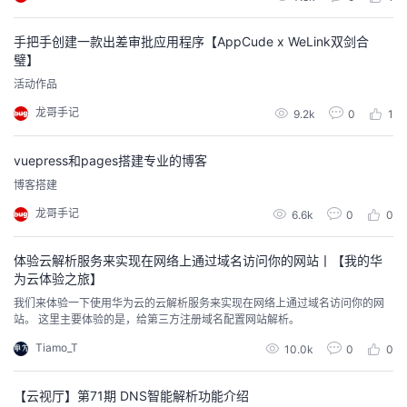
我
注
的
开
手把手创建一款出差审批应用程序【AppCude x WeLink双剑合
璧】
的
Programs
发
活动作品
支
者
龙哥手记
9.2k
0
1
持
学
vuepress和pages搭建专业的博客
博客搭建
我
堂
龙哥手记
6.6k
0
0
的
我
我
体验云解析服务来实现在网络上通过域名访问你的网站丨【我的华
为云体验之旅】
技
的
的
我
我们来体验一下使用华为云的云解析服务来实现在网络上通过域名访问你的网
站。 这里主要体验的是，给第三方注册域名配置网站解析。
术
云
课
的
我
Tiamo_T
10.0k
0
0
支
声
程
认
的
我
【云视厅】第71期 DNS智能解析功能介绍