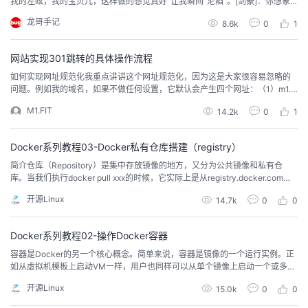
我的左眩，我的宝贝儿，这样做的感觉真好”让我瞬间“沦陷”。[剑豪]：你想象
你手上有台路由器正收到一个数据包，它根据数据包的目的IP地址查询路由
龙哥手记
8.6k
0
1
表，发现如果有匹配的路由条目，就由查询结果把数据包转发出去，如果没有
呢它就放弃，过程叫做 IP路由。记住啊老婆。你像三层交换机啊，防火墙，负
载均衡设备甚至主机都是可以路由操作，原因...
网站实现301跳转的具体操作流程
如何实现网址规范化我重点讲讲这个网址规范化，因为这是大家很容易忽略的
问题。例如我的域名，如果不做任何设置，它默认会产生四个网址：（1）m1.fi
t（2）www.m1.fit（3）m1.fit/default.html（4）www.m1.fit/default.html如果
M1.FIT
14.2k
0
1
不做301重定向会导致：你站点主域名的pr值分散到其他几个URL了。先查询上
面4个网址的PR值，如果结果一致，说明网站没有...
Docker系列教程03-Docker私有仓库搭建（registry）
简介仓库（Repository）是集中存放镜像的地方，又分为公共镜像和私有仓
库。当我们执行docker pull xxx的时候，它实际上是从registry.docker.com这
个地址去查找，这就是Docker公司为我们提供的公共仓库。在工作中，我们不
开源Linux
14.7k
0
0
可能把企业项目上传到公共仓库进行管理，所以为了更多管理镜像，Docker允
许我们搭建本地私有仓库。私有仓库最常用的就是registry、Ha...
Docker系列教程02-操作Docker容器
容器是Docker的另一个核心概念。简单来说，容器是镜像的一个运行实例。正
如从虚拟机模板上启动VM一样，用户也同样可以从单个镜像上启动一个或多个
容器。
开源Linux
15.0k
0
0