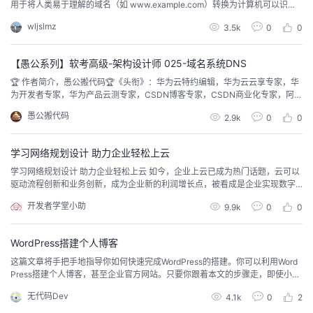
用于将人类易于理解的域名（如 www.example.com）转换为计算机可以识别
的 IP 地址（如 192.0.2.1）的系统。DNS 是互联网的基础组成部分，它允许用
wljslmz
3.5k
0
0
户通过域名访问网站和其他网络资源，而无需记住复杂的数字 IP 地址。 2. DN
S 的工作原理DNS 的工作原理可以分为多个...
【愚公系列】软考高级-架构设计师 025-域名系统DNS
🏆 作者简介，愚公搬代码🏆《头衔》：华为云特约编辑，华为云云享专家，华
为开发者专家，华为产品云测专家，CSDN博客专家，CSDN商业化专家，阿里
云专家博主，阿里云签约作者，腾讯云优秀博主，腾讯云内容共创官，掘金优
愚公搬代码
2.9k
0
0
秀博主，亚马逊技领云博主，51CTO博客专家等。🏆《近期荣誉》：2022年度
博客之星TOP2，2023年度博客之星TOP2，2022年华为云十佳博主，2023年
华为云十佳博主...
学习网络规划设计 助力企业轻松上云
学习网络规划设计 助力企业轻松上云 如今，企业上云已成为热门话题，云可以
驱动流程创新和业务创新，成为企业新的利润增长点，被看成是企业实现数字
化转型的必经之路。华为云网络服务可以为企业用户的云服务器、云容器、云
开发者学堂小助
9.9k
0
0
数据库等资源构建隔离的、用户自主配置和管理的虚拟网络环境，提升用户云
上资源的安全性，简化用户的网络部署。如何更好地运用云上网络，保证其安
全性、可控性？云上网络规划成为重中之重...
WordPress搭建个人博客
这篇文章将手把手地指导你如何快速完成WordPress的搭建。你可以利用Word
Press搭建个人博客，甚至企业官方网站。只要你跟着本文的步骤走，即使小白
也能轻松搞定WordPress网站搭建。首选你需要购买一个vps，并将你的域名解
无代码Dev
4.1k
0
2
析到vps；然后连接你的VPS，在vps上执行命令一键安装WordPress；再接下
来就是初始化你的WordPress了，安装Argon模板、安装RankMath S