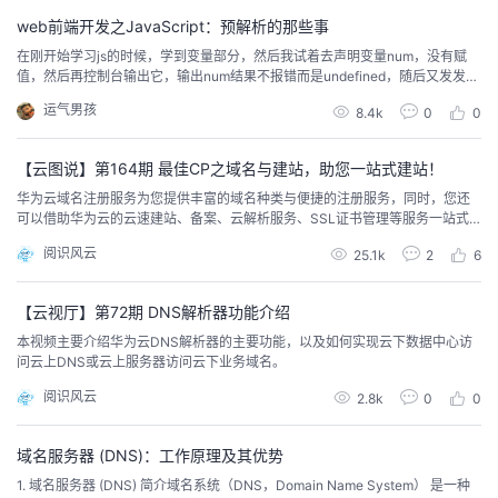
web前端开发之JavaScript：预解析的那些事
在刚开始学习js的时候，学到变量部分，然后我试着去声明变量num，没有赋
值，然后再控制台输出它，输出num结果不报错而是undefined，随后又发发现
函数为什么可以随意放置啊，为什么变量会覆盖这些问题，其实这些都是js的预
运气男孩
8.4k
0
0
解析在作怪。 众所周知，JavaScript代码是由浏览器中的JavaScript解析器来
执行的，那么JavaScript 解析器在运行Jav...
【云图说】第164期 最佳CP之域名与建站，助您一站式建站！
华为云域名注册服务为您提供丰富的域名种类与便捷的注册服务，同时，您还
可以借助华为云的云速建站、备案、云解析服务、SSL证书管理等服务一站式
完成建站。
阅识风云
25.1k
2
6
【云视厅】第72期 DNS解析器功能介绍
本视频主要介绍华为云DNS解析器的主要功能，以及如何实现云下数据中心访
问云上DNS或云上服务器访问云下业务域名。
阅识风云
2.8k
0
0
域名服务器 (DNS)：工作原理及其优势
1. 域名服务器 (DNS) 简介域名系统（DNS，Domain Name System） 是一种