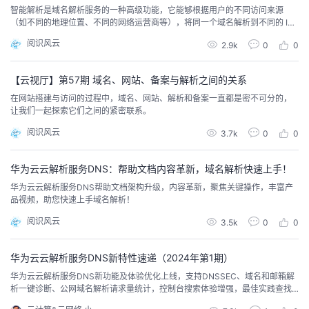
持
建
证
实
的
智能解析是域名解析服务的一种高级功能，它能够根据用户的不同访问来源
（如不同的地理位置、不同的网络运营商等），将同一个域名解析到不同的 IP
地址。这就像是一个智能的导航员，根据访客的 “出发地”（访问来源）来决定
议
验
收
阅识风云
2.9k
0
0
把他们引导到最合适的 “目的地”（服务器 IP 地址）。
藏
【云视厅】第57期 域名、网站、备案与解析之间的关系
在网站搭建与访问的过程中，域名、网站、解析和备案一直都是密不可分的，
让我们一起探索它们之间的紧密联系。
阅识风云
3.7k
0
0
华为云云解析服务DNS：帮助文档内容革新，域名解析快速上手！
华为云云解析服务DNS帮助文档架构升级，内容革新，聚焦关键操作，丰富产
品视频，助您快速上手域名解析！
阅识风云
3.5k
0
0
华为云云解析服务DNS新特性速递（2024年第1期）
华为云云解析服务DNS新功能及体验优化上线，支持DNSSEC、域名和邮箱解
析一键诊断、公网域名解析请求量统计，控制台搜索体验增强，最佳实践查找
体验及内容丰富度提升。显/隐性URL转发功能即将上线，敬请期待！