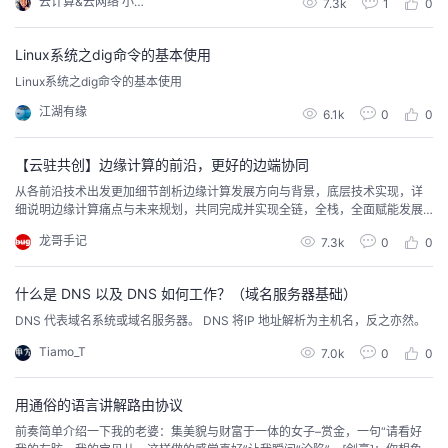
云计算&云网络 小助手
7.3k
1
0
Linux系统之dig命令的基本使用
Linux系统之dig命令的基本使用
江湖有缘
6.1k
0
0
【云驻共创】边缘计算的前沿，更好的边端协同
从各前沿技术出发更加细节剖析边缘计算发展方向与背景，底层技术实现，详
细说明边缘计算痛点与未来规划，共同完成并实现全链，全栈，全面赋能发展
目标；
龙哥手记
7.3k
0
0
什么是 DNS 以及 DNS 如何工作？（域名服务器基础）
DNS 代表域名系统或域名服务器。 DNS 将IP 地址解析为主机名，反之亦然。
Tiamo_T
7.0k
0
0
用通俗的语言讲解路由协议
前奏简单介绍一下我的老婆：集美貌与财富于一体的女子–赏金，一句“请看好