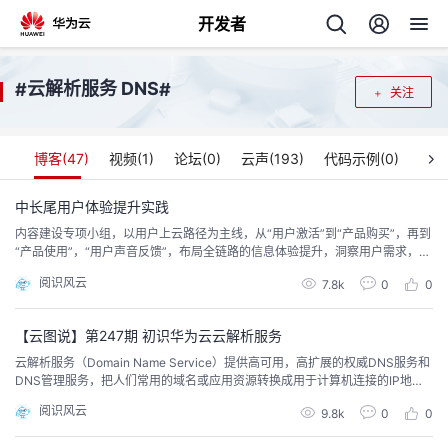
开发者
返
云解析服务 DNS
#
#
关注
回
博客(
47
)
视频(
1
)
论坛(
0
)
云声(
193
)
代码示例(
0
)
中长尾用户体验提升实践
内容建设专项小组，以用户上云路径为主线，从“用户激活”到“产品购买”，再到
个
“产品使用”，“用户声音反馈”，布局全链路的信息体验提升，洞察用户需求，驱
动产品创造潜在的用户价值，为面向中长尾用户的场景化信息设计提供了指
阅识风云
我
7.8k
0
0
人
引。
的
【云图说】第247期 初识华为云云解析服务
主
云解析服务（Domain Name Service）提供高可用，高扩展的权威DNS服务和
DNS管理服务，把人们常用的域名或应用资源转换成用于计算机连接的IP地
开
页
址，从而将最终用户路由到相应的应用资源上。
阅识风云
9.8k
0
0
发