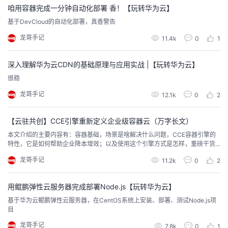
咱用容器完成一分钟自动化部署 香！【玩转华为云】
者
基于DevCloud的自动化部署，真香警告
龙哥手记
11.4k
0
1
我
深入理解华为云CDN的基础原理与应用实战 |【玩转华为云】
的
我
很稳
博
的
我
龙哥手记
12.1k
0
2
客
论
的
我
【云驻共创】CCE引擎重新定义企业级容器云（万字长文）
本文介绍的主要内容有：容器基础，场景是啥解决什么问题，CCE容器引擎的
坛
圈
的
我
特性，它是如何帮助企业降本增效；以及使用这个引擎方式是怎样，重磅干货
建议收藏点赞啥的
龙哥手记
11.2k
0
2
子
直
的
我
用鲲鹏弹性云服务器完成部署Node.js【玩转华为云】
我
播
活
的
基于华为云鲲鹏弹性云服务器，在CentOS系统上安装、部署、测试Node.js项
目
我
动
关
的
龙哥手记
7.8k
0
1