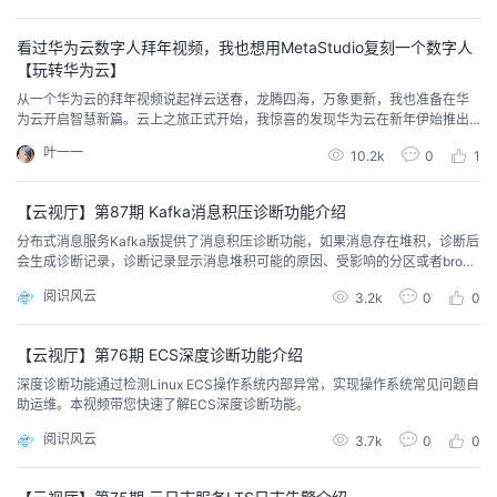
持
建
证
实
的
看过华为云数字人拜年视频，我也想用MetaStudio复刻一个数字人
议
验
收
【玩转华为云】
从一个华为云的拜年视频说起祥云送春，龙腾四海，万象更新，我也准备在华
藏
为云开启智慧新篇。云上之旅正式开始，我惊喜的发现华为云在新年伊始推出
了许多新产品。当我点进华为云数字人的详情页，被一段新春祝福视频吸引了
叶一一
10.2k
0
1
目光。下面是我随手截取的视频的一帧，视频中送祝福的小姐姐和真人不能说
分毫不差，可以说是毫无二致。视频右下角标注了“华为云数字人生成”，还真如
介绍的那般真人形象1:1复刻，原声克隆。这样一来，...
【云视厅】第87期 Kafka消息积压诊断功能介绍
分布式消息服务Kafka版提供了消息积压诊断功能，如果消息存在堆积，诊断后
会生成诊断记录，诊断记录显示消息堆积可能的原因、受影响的分区或者broke
r，以及解决消息堆积的建议。
阅识风云
3.2k
0
0
【云视厅】第76期 ECS深度诊断功能介绍
深度诊断功能通过检测Linux ECS操作系统内部异常，实现操作系统常见问题自
助运维。本视频带您快速了解ECS深度诊断功能。
阅识风云
3.7k
0
0