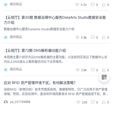
阅识风云
3.3k
0
0
【云视厅】第30期 数据治理中心服务DataArts Studio数据安全能
力介绍
数据治理中心服务DataArts Studio数据安全能力介绍
阅识风云
3.8k
0
0
【云视厅】第72期 DNS解析器功能介绍
本视频主要介绍华为云DNS解析器的主要功能，以及如何实现云下数据中心访
问云上DNS或云上服务器访问云下业务域名。
阅识风云
2.8k
0
0
应对 RFID 资产管理环境干扰，有何解决策略？
当前RFID（射频识别）技术凭借其高效、便捷等特性，已广泛应用于资产管理
领域。然而，实际应用中，复杂的环境因素常对 RFID 资产管理造成干扰，影响
退
其准确性与稳定性。如何有效应对这些环境干扰，成为优化 RFID 资产管理的关
yd_221759968
228
0
0
出
键课题。RFID 资产管理面临的环境干扰类型大概如下：1. 金属环境干扰金属材
质对 RFID 信号具有很强的反射和吸收作用。在资产管理场景中，若资产本身为
登
金属制品，或存放...