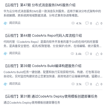
【云视厅】第47期 分布式消息服务DMS服务介绍
华为云分布式消息服务DMS是一款消息队列服务，适用于解决分布式架构中的
系统解耦、跨系统跨地域数据流通、分布式事务协调等难题。
阅识风云
4.1k
0
0
【云视厅】第44期 CodeArts Repo代码入库流程介绍
代码托管（CodeArts Repo）是面向软件开发者的基于Git的在线代码托管服
务，是具备安全管控、成员/权限管理、分支保护/合并、在线编辑、统计服务等
功能的云端代码仓库，旨在解决软件开发者在跨地域协同、多分支并发、代码
阅识风云
3.4k
0
0
版本管理、安全性等方面的问题。本视频介绍代码入库流程
【云视厅】第39期 CodeArts Build编译构建服务介绍
CodeArts Build任务一键创建、配置和执行实现获取代码、构建、打包等活动
自动化，实时监控构建状态让您更加快速、高效地进行云端编译构建。猛戳以
下视频 一起来了解~点击“了解更多”，学习更多华为云CodeArts Build服务相
阅识风云
3.1k
0
0
关知识。加关注，不迷路！下期见~
【云视厅】第31期 通过CodeArts Deploy使用模板创建部署任务
通过CodeArts Deploy使用模板创建部署任务