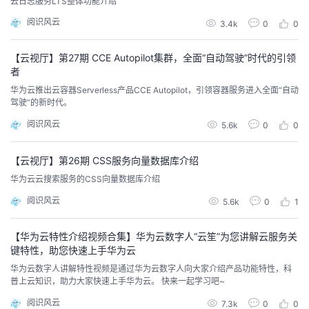
云日志服务LTS整体功能介绍
我
注
的
开
阅识风云
3.4k
0
0
的
Programs
发
【云视厅】第27期 CCE Autopilot集群，全面“自动驾驶”时代的引领
者
支
者
华为云推出云容器Serverless产品CCE Autopilot，引领容器服务进入全面“自动
驾驶”的新时代。
持
学
阅识风云
5.6k
0
0
我
堂
【云视厅】第26期 CSS服务向量数据库介绍
华为云云搜索服务的CSS向量数据库介绍
的
我
我
阅识风云
5.6k
0
1
技
的
的
我
【华为云特性介绍视频合集】华为云数字人“云笙”为您讲解云服务关
术
云
键特性，助您快速上手华为云
课
的
我
华为云数字人讲解特性视频是通过华为云数字人向大家介绍产品功能特性，科
普上云知识，助力大家快速上手华为云。 快来一起学习吧~
支
声
程
认
的
我
阅识风云
7.3k
0
0