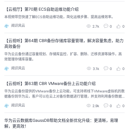
【云视厅】第70期 ECS自助运维功能介绍
本视频带您快速了解ECS自助运维功能，简化运维步骤、提高运维效率。
阅识风云
2.7k
0
0
【云视听】第64期 CBR备份存储库容量管理，解决容量焦虑，助力
高效备份
华为云云备份通过容量规划、存储库监控、扩容、删除、迁移资源等操作，高
效管理存储库容量。
阅识风云
3.1k
0
0
【云视听】第63期 CBR VMware备份上云功能介绍
华为云云备份提供的VMware备份上云功能，可支持将线下VMware虚拟机的数
据备份到华为云，客户可以在云上对备份数据进行管理，并支持利用备份数据
恢复至云上其他服务器中。
阅识风云
2.9k
0
0
华为云云数据库GaussDB帮助文档全新优化升级：更清晰，易理
解，更高效！