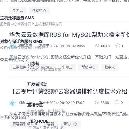
华为云CodeArts帮助文档全新优化升级！子服务文档灵活跳转
经济、高效、弹性的音视频转码和处理
华为云
帮助中心
主机迁移服务 SMS
把数据中心或其他云上主机迁移到华为云
华为云云数据库RDS for MySQL帮助文档全
对象存储迁移服务 OMS
阅识风云
发表于2024-09-09 14:39:55
6048
1
公有云对象存储数据迁移服务
华为云RDS for MySQL帮助文档全新优化升级！基础入门一
查看全部活动
训练营
云数据库 RDS for MySQL
华为云
帮助中心
数字人
AI提效，代码实战专区
开发者活动
【云视厅】第28期 云容器编排和调度技术介绍
全球开发者技术交流
阅识风云
发表于2024-09-02 19:17:09
5366
0
直播专区
大咖齐相聚，畅谈新科技
探索如何通过编排与调度技术，让云容器资源高效运转和弹性扩展
查看Programs
加入HCDE
云容器引擎 CCE
容器
帮助中心
华为云开发者专家计划