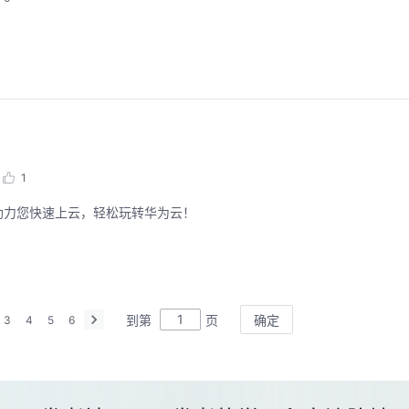
1
助力您快速上云，轻松玩转华为云！
到第
页
确定
3
4
5
6