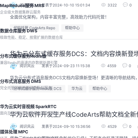
MapReduce服务 MRS
阅识风云
发表于2024-10-10 15:01:34
3322
0
企业级大数据集群云服务
全面优化架构，内容丰富完整，高效助力代码托管！
代码托管 CodeArts Repo
帮助中心
数据仓库服务 DWS
极致性能、稳定、按需扩展的数据仓库
华为云分布式缓存服务DCS：文档内容焕新登
分布式缓存服务Redis版
兼容Redis的高速内存数据处理引擎
阅识风云
发表于2024-09-23 11:15:38
4559
0
华为云分布式消息服务DCS文档内容焕新登场！更清晰的导航结构
分布式消息服务 DMS
完全托管的高性能消息队列服务
分布式缓存服务Redis版 DCS
华为云
帮助中心
华为云实时音视频 SparkRTC
面向互联网的实时音视频通信云服务
华为云软件开发生产线CodeArts帮助文档全
阅识风云
发表于2024-09-10 15:36:56
4529
0
媒体处理 MPC