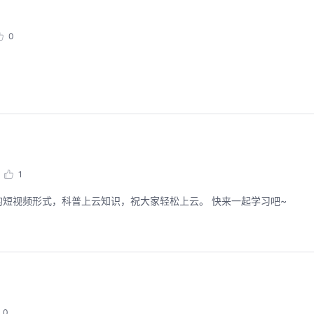
0
1
短视频形式，科普上云知识，祝大家轻松上云。 快来一起学习吧~
0