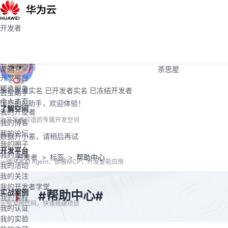
活动
Programs
社区
开发者
开发者
学堂
大赛
开发者空间
支持
开发者空间
返回
茶思屋
开发平台
精选服务
未开发者实名
已开发者实名
已冻结开发者
云宝助手
个人主页
懂您的AI助手，欢迎体验！
了解空间
我的开发者
为开发者打造的专属开发空间
我的博客
我的论坛
数据开小差，请稍后再试
我的圈子
开发平台
我的直播
开发者
标签
帮助中心
一键开发AI Agent、部署MCP，开发智能应用
我的活动
我的关注
我的开发者学堂
实战案例
帮助中心
#
#
我的课程
完整案例代码，快速搭建项目
我的认证
我的实验