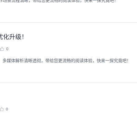
，操作场景流程清晰，带给您更流畅的阅读体验，快来一探究竟吧！
新优化升级！
0
站直达，多媒体解析清晰透彻，带给您更流畅的阅读体验，快来一探究竟吧！
0
。