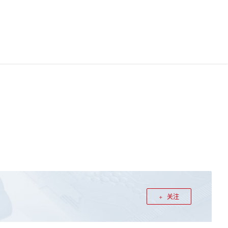
中国站
华为云App
华为云码道
0
文档
0
登录
注册
关注