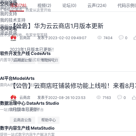
我的收藏
空间活动
博客(
78
)
视频(
2
)
论坛(
0
)
云声(
224
)
代码示例(
我的Programs
汇聚精彩活动，热爱从这里开始
我的支持
我的技术支持
【公告】华为云云商店1月版本更新
我的云声建议
空间论坛
退出登录
技术交流阵地，专家坐堂答疑
云商店
发表于2023-02-02 09:49:07
7404
0
2023年1月版本已更新！
软件开发生产线 CodeArts
内置华为实践的一站式软件开发平台
云商店公告
帮助中心
AI平台ModelArts
【公告】云商店旺铺装修功能上线啦！来看8月
面向AI开发者的一站式开发平台
的AI作品三步上朋友
华为云码道Skill实战与极速交付，
圈
智能开发全链路实战
云商店
发表于2022-08-26 10:23:53
7163
0
数据治理中心 DataArts Studio
9:00-20:00
2026/07/22 周三 19:00-21:00
8月版本已更新！
一站式数据开发与治理平台
开发者运营负责人
王一男-华为云码道产品规划专家；李炎-华为云码道产品专家；姜浩-华为云HCDG核心组成员
用 · 到企业级开发。不教编
直播深度解读华为云码道6月产品新特性，从S
云商店公告
帮助中心
零代码、有产出、能带走、可炫
kill市场安装专家技能，带你零距离体验从需
数字内容生产线 MetaStudio
操
求，开发，审查，重构全链路闭环的开发过
提供一站式数字内容生产解决方案