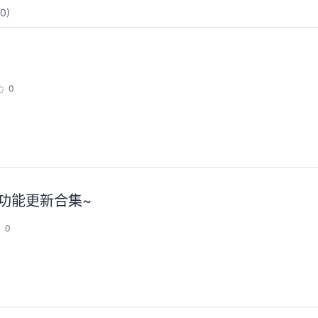
0
)
0
功能更新合集~
聚开发者之力，创具身新未来
用码道，让你的AI
圈
0
2026/07/23 周四 15:00-17:00
张豪杰/程文/王军/刘新春/黄钦开 /张晓天
2026/08/04 周二 19:00-
林华鼎-华为云AI开发者
本次华为云具身智能开发平台CloudRobo培训
面向具身智能开发者，带您全流程体验机器人
从入门 · 到做AI应用 · 
本体R2C小时级接入、环境重建与轨迹生成仿
程，只教用AI · 零代码
真数据生产、PB级数据管理、数据评测、模型
耀 · 每课人人动手实操
训推、强化学习和Benchmark一键评测等功