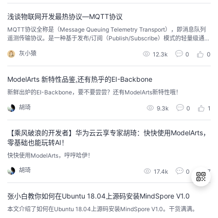
浅谈物联网开发最热协议—MQTT协议
MQTT协议全称是（Message Queuing Telemetry Transport），即消息队列
遥测传输协议。是一种基于发布/订阅（Publish/Subscribe）模式的轻量级通讯
协议，并且该协议构建于TCP/IP协议之上，具有高可靠、低开销的特点，
灰小猿
12.3k
0
0
ModelArts 新特性品鉴,还有热乎的EI-Backbone
新鲜出炉的EI-Backbone，要不要尝尝？还有ModelArts新特性哦！
胡琦
9.3k
0
1
【乘风破浪的开发者】华为云云享专家胡琦：快快使用ModelArts，
零基础也能玩转AI！
快快使用ModelArts，哼哼哈伊！
胡琦
17.4k
0
7
张小白教你如何在Ubuntu 18.04上源码安装MindSpore V1.0
本文介绍了如何在Ubuntu 18.04上源码安装MindSpore V1.0。干货满满。
退