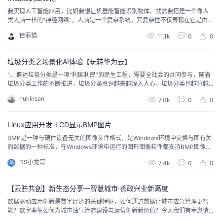
要实现人工智能应用，比如要想让机器能智能识别物体，就需要搭建一个像人
类大脑一样的"神经网络"。人脑是一个复杂系统，其复杂性不仅表现在它是由上
百亿神经元组成,更重要的是神经元间存在着异常复杂的联系,这些联系在方向上
佳菲猫
11.1k
0
0
以多重前馈和反馈,在分布上以会聚和发散等多种形式,形成一个极其复杂的网络
结构。
垃圾分类之场景化AI体验【玩转华为云】
1、概述垃圾分类是一项“利国利民”的民生工程，需要全社会的共同参与，随着
垃圾分类工作的不断推进，垃圾分类意识越来越深入人心，垃圾分类也越分越
细。由于世界上人口众多，从目前情况来看，垃圾分类主要靠人力完成，耗时
nukinsan
7.0k
0
0
耗力。而利用AI技术进行垃圾分类，可实现垃圾快速分拣，减少人类劳力的优
势。智能化分拣可用在居民投递的垃圾箱终端设备上，利用训练垃圾的检测模
型，识别厨余垃圾里是否有其他垃圾，如塑料袋、纸张...
Linux应用开发-LCD显示BMP图片
BMP是一种与硬件设备无关的图像文件格式，是Windows环境中交换与图有关
的数据的一种标准，在Windows环境中运行的图形图像软件都支持BMP图像格
式。BMP格式的图片存放的就是原始的RGB数据，一般没有做压缩，也就是图
DS小龙哥
7.4k
0
0
片的画质是最原始的。
【云驻共创】新生态分享—智慧城市·善政兴业新高度
数据驱动应用创新是数字经济的关键特征，如何通过数据让城市应急管理更智
能？数字孪生如何为城市油气管道建设与运营创新新价值？今天我们有幸邀请
到华云严选商城优质生态伙伴，广州欣纬的魏老师和睿呈时代的高老师来与大