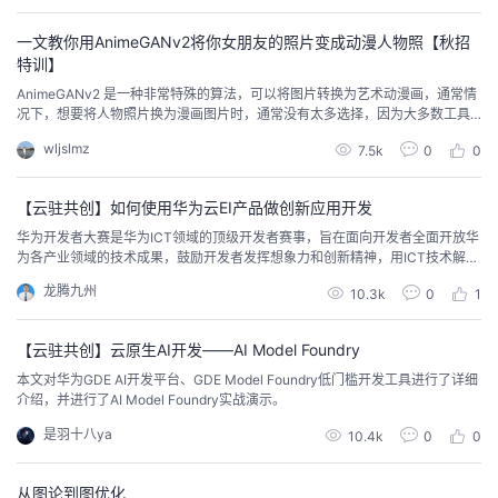
一文教你用AnimeGANv2将你女朋友的照片变成动漫人物照【秋招
特训】
AnimeGANv2 是一种非常特殊的算法，可以将图片转换为艺术动漫画，通常情
况下，想要将人物照片换为漫画图片时，通常没有太多选择，因为大多数工具
都是以简单的方式设计的，但是 AnimeGANv2 算法的诞生改变了这一现状，这
wljslmz
7.5k
0
0
个算法无需花费太多时间就可以生成漂亮的动漫图片。 一、AnimeGANv2Anim
eGANv2是AnimeGAN 的改进版本，之前的AnimeGAN有很多问题，比如模
型...
【云驻共创】如何使用华为云EI产品做创新应用开发
华为开发者大赛是华为ICT领域的顶级开发者赛事，旨在面向开发者全面开放华
为各产业领域的技术成果，鼓励开发者发挥想象力和创新精神，用ICT技术解决
实际问题、创造价值，与华为一起引领数字未来，共建智能世界。今天我将为
龙腾九州
10.3k
0
1
大家分享《如何使用华为云EI产品做创新应用开发》这一主题。本次主要介绍了
ModelArts一站式AI开发平台的使用，AI Gallery，AI应用框架ModelBox的使用
等内容。
【云驻共创】云原生AI开发——AI Model Foundry
本文对华为GDE AI开发平台、GDE Model Foundry低门槛开发工具进行了详细
介绍，并进行了AI Model Foundry实战演示。
是羽十八ya
10.4k
0
0
从图论到图优化