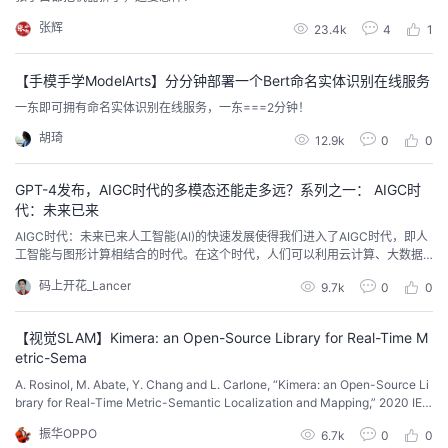
持
建
证
实
的
张辉
23.4k
4
1
议
验
收
【手模手学ModelArts】分分钟部署一个Bert命名实体识别在线服务
藏
一东即可拥有命名实体识别在线服务，一东===2分钟！
胡琦
12.9k
0
0
GPT-4发布，AIGC时代的多模态还能走多远？系列之一： AIGC时
代：未来已来
AIGC时代：未来已来人工智能(AI)的快速发展使得我们进入了AIGC时代，即人
工智能与图形计算相结合的时代。在这个时代，人们可以利用云计算、大数据
分析等技术来处理和呈现多模态信息。例如，AI系统可以通过语音和图像识别
码上开花_Lancer
9.7k
0
0
技术对多媒体文件进行分析，从而实现智能的分类、检索和推荐。此外，随着5
G和物联网技术的不断发展，多模态信息的处理和应用将会越来越普及。AIGC
时代的到来，将会带来巨大的机遇
【视觉SLAM】Kimera: an Open-Source Library for Real-Time M
etric-Sema
A. Rosinol, M. Abate, Y. Chang and L. Carlone, “Kimera: an Open-Source Li
brary for Real-Time Metric-Semantic Localization and Mapping,” 2020 IEE
E International Conference on Robotics and Automation...
振华OPPO
6.7k
0
0