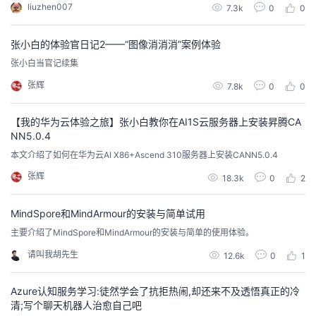
liuzhen007
7.3k
0
0
家探讨数字技术赋能智慧城市再升级的话题。
张小白的体验官日记2——“图像消消消”案例体验
张小白当官记续集
张辉
7.8k
0
0
【我的华为云体验之旅】张小白教你在AI1S云服务器上安装昇腾CA
NN5.0.4
本文介绍了如何在华为云AI X86+Ascend 310服务器上安装CANN5.0.4
张辉
18.3k
0
2
MindSpore和MindArmour的安装与简单试用
主要介绍了MindSpore和MindArmour的安装与简单的使用体验。
请叫我胡先生
12.6k
0
1
Azure认知服务学习:徒然学会了抗拒热闹,却还来不及透悟真正的冷
清;写个聊天机器人治愈自己吧