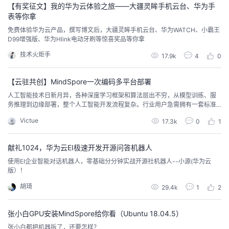
【有奖征文】我的华为云体验之旅——大疆灵眸手机云台、华为手
我
注
的
开
表等你拿
免费体验华为云产品，撰写博文后，大疆灵眸手机云台、华为WATCH、小霸王
的
Programs
发
D99增强版、华为Hlink电动牙刷等惊喜奖品等你拿
技术火炬手
17.9k
4
0
支
者
【云驻共创】MindSpore一次编码多平台部署
持
学
人工智能技术日新月异，各种深度学习框架和算法层出不穷，从模型训练、服
务推理到边缘部署，整个人工智能开发流程复杂。行业用户急需拥有一套标准
我
堂
化、支持异构化资源调度的人工智能平台完成整个任务的调度与模型开发工
Victue
17.3k
0
1
作。
的
我
我
献礼1024，华为云EI极速开发开源问答机器人
技
的
的
我
使用EI企业智能对话机器人，零基础分分钟实战开源社机器人--小源(华为云
版）！
术
云
课
的
我
胡琦
29.4k
1
2
支
声
程
认
的
我
张小白GPU安装MindSpore给你看（Ubuntu 18.04.5）
张小白都把机器拆了，还要怎样？