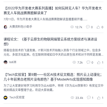
将属于同一目标的图像部分聚集在一起来解决这个问题，从而扩展了其应用领
域。
者
【2022华为开发者大赛系列直播】如何玩转无人车？华为开发者大
赛无人车挑战赛赛题解读来了
7月11日，华为开发者大赛无人车挑战赛赛题解读直播重磅开播……
我
大赛资料包小助手
12.7k
0
0
的
我
课程论文：《基于云原生的物联网端管云系统方案综述与演进设
博
的
我
想》
随着信息技术的飞速发展，IT新兴技术开始融入到各个行业领域之中，信息多
客
论
的
我
元化、多层次化起来。在互联网领域如日中天的云原生技术和对于同样是发展
趋势正盛的物联网行业已是有机结合起来。本文将探讨基于代云原生下的物联
bdi洲
7.2k
0
1
网端管云平台系统应用方案的现状。分析研究了将云原生引入物联网平台中的
坛
圈
的
我
设备通信系统架构的挑战与发展前景。论述了基于云原生下的物联网领域该如
何拥抱如云原生等新兴互联网新型技术进行更好的演进发展与提升
【Tech实验室】第9期——社区AI技术征文精选：照片云上动漫化；
子
直
的
我
几十年前黑白老照片没有颜色？基于ModelArts实现感知图像
为了让大家更好地学习利用华为云AI组件，特将《华为云AI贺新年》有奖征文中
我
播
活
的
相关精品文章整理于此，欢迎大家收藏。
Tech实验室
23.4k
1
1
我
动
关
的