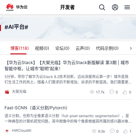
开发者
返
AI平台
#
#
回
博客(
118
)
视频(
0
)
论坛(
0
)
云声(
0
)
代码示例(
0
)
【华为云Stack】【大架光临】华为云Stack新版解读 第3期 | 城市
智能中枢，让城市“聪明”起来！
个
5分钟，带你了解华为云Stack 8.2技术创新，迈出深度用云第一步！城市是我
们生活工作的热土，随着人们需求的不断增加、诉求的不断提高，我们需要更
我
人
加“聪明”的城市来提供公共服务，让生活更美好。华为云Stack 8.2发布的城市
大架光临
17.7k
0
0
智能中枢解决方案，将智能融入城市治理主场景，帮助实现“以人为本，成效导
向”的智慧城市建设。本期大架光临，特别邀请AI领域专家王芝虎，一起了解这
的
主
与我们生活息息相关的技术方案。
Fast-SCNN（语义分割/Pytorch）
语义分割，也称为全像素语义分割（full-pixel semantic segmentation），是
开
页
一种典型的计算机视觉问题，其中图像中的每个像素根据其所属的感兴趣对象
被分配类别ID。 早期的计算机视觉问题只发现边缘（线条和曲线）或渐变等元
HWCloudAI
发
9.5k
0
1
素，但它们从未完全按照人类感知的方式提供像素级别的图像理解。语义分割