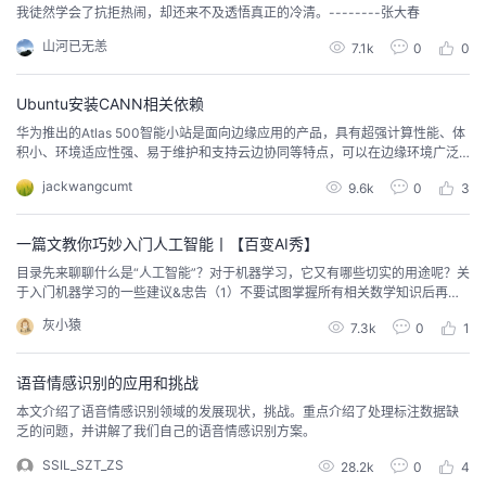
我徒然学会了抗拒热闹，却还来不及透悟真正的冷清。--------张大春
山河已无恙
7.1k
0
0
Ubuntu安装CANN相关依赖
华为推出的Atlas 500智能小站是面向边缘应用的产品，具有超强计算性能、体
积小、环境适应性强、易于维护和支持云边协同等特点，可以在边缘环境广泛
部署，满足在安防、交通、社区、园区、商场、超市等复杂环境区域的应用需
jackwangcumt
9.6k
0
3
求。而为了开发、调试和部署各类新的AI应用，则需要借助一套开发框架CAN
N，本文在Ubuntu 18.04系统中，介绍如何安装CANN前置依赖项。
一篇文教你巧妙入门人工智能丨【百变AI秀】
​目录先来聊聊什么是“人工智能”？对于机器学习，它又有哪些切实的用途呢？关
于入门机器学习的一些建议&忠告（1）不要试图掌握所有相关数学知识后再开
始学习（2）不要把深度学习作为入门第一课（3）不要收集过多的资料 & 分辨
灰小猿
7.3k
0
1
资料的时效性机器学习前期有哪些相关准备？（1）硬件条件（2）软件选择写
在最后Hello，你好呀，我是灰小猿，一个超会写BUG的程序猿！其实关于AI这
个话题，在领域内我并不能算得...
语音情感识别的应用和挑战
本文介绍了语音情感识别领域的发展现状，挑战。重点介绍了处理标注数据缺
乏的问题，并讲解了我们自己的语音情感识别方案。
SSIL_SZT_ZS
28.2k
0
4