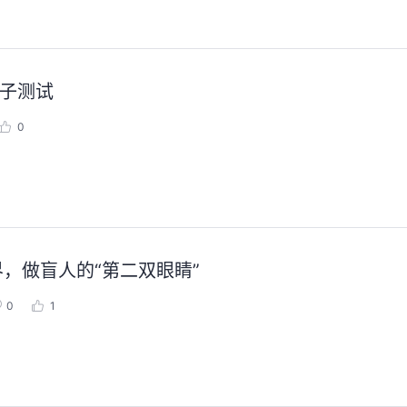
）算子测试
华为云码道Skill实战与极速交付，
聚开发者之力，
智能开发全链路实战
0
2026/07/23 周四 15:00-
张豪杰/程文/王军/刘新春/
2026/07/22 周三 19:00-21:00
王一男-华为云码道产品规划专家；李炎-华为云码道产品专家；姜浩-华为云HCDG核心组成员
本次华为云具身智能开发平台
面向具身智能开发者，带
直播深度解读华为云码道6月产品新特性，从S
本体R2C小时级接入、环
kill市场安装专家技能，带你零距离体验从需
真数据生产、PB级数据管
求，开发，审查，重构全链路闭环的开发过
训推、强化学习和Bench
程。从零构建并交付一个完整项目，让您体验
能，并体验业界主流具身
从代码提交到服务上线的“极速”之旅。
，做盲人的“第二双眼睛”
回顾中
回顾中
0
1