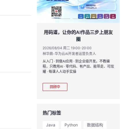
创具身新未来
用码道，让你的AI作品三步上朋友
圈
17:00
黄钦开 /张晓天
2026/08/04 周二 19:00-20:00
2
林华鼎-华为云AI开发者运营负责人
CloudRobo培训
您全流程体验机器人
从入门 · 到做AI应用 · 到企业级开发。不教编
直
境重建与轨迹生成仿
程，只教用AI · 零代码、有产出、能带走、可炫
k
理、数据评测、模型
耀 · 每课人人动手实操
求
mark一键评测等功
程
模型应用。
从
回顾中
热门标签
Java
Python
数据结构