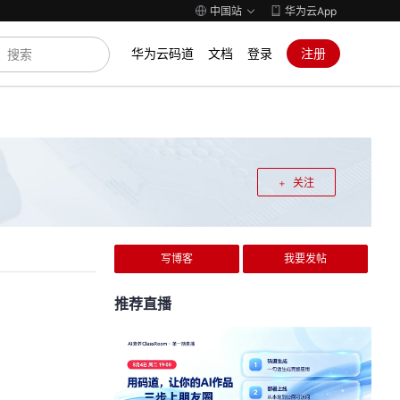
中国站
华为云App
华为云码道
文档
登录
注册
关注
写博客
我要发帖
推荐直播