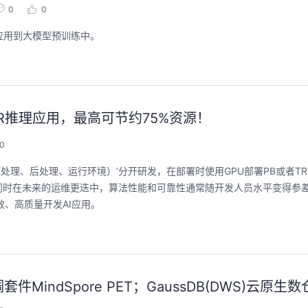
0
0
术应用到大模型预训练中。
署OCR推理应用，最高可节约75%资源！
0
预处理、后处理、运行环境）’分开研发，在部署时使用GPU部署PB或者T
同时在未来的运维更迭中，算法性能和可靠性通常随开发人员水平变得参
高效、高质量开发AI应用。
件MindSpore PET；GaussDB(DWS)云原生