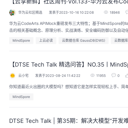
【云享新鲜】社区周刊·Vol.133-华为云发布Co
华为云社区精选
发表于2023-10-16 10:22:08
18946
华为云CodeArts APIMock重磅发布三大特性；基于MindSpor
击的相关基础概念、原理分析、实战演练、安全编码防御以及自动化防
MindSpore
上云必读
云数据仓库 GaussDB(DWS)
云数据库 G
【DTSE Tech Talk 精选问答】NO.35丨M
云小宅
发表于2023-08-24 11:42:22
11955
0
你知道最近火出圈的大模型吗？想知道它是怎样实现轻松上手、简单易
MindSpore
DTSE Tech Talk | 第35期：解决大模型“