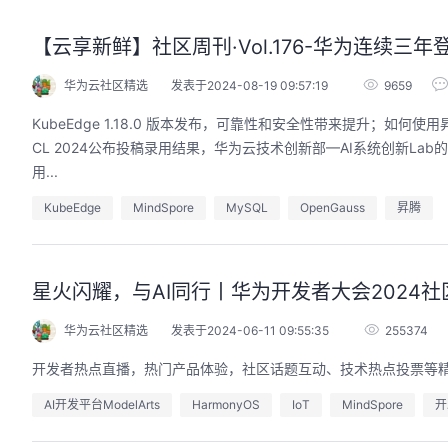
【云享新鲜】社区周刊·Vol.176-华为连续三年登榜
华为云社区精选
发表于2024-08-19 09:57:19
9659
KubeEdge 1.18.0 版本发布，可靠性和安全性带来提升；如何
CL 2024公布投稿录用结果，华为云技术创新部—AI系统创新Lab的论文《Uni-Dubb
用...
KubeEdge
MindSpore
MySQL
OpenGauss
昇腾
星火闪耀，与AI同行丨华为开发者大会2024
华为云社区精选
发表于2024-06-11 09:55:35
255374
开发者热点直播，热门产品体验，社区话题互动、技术热点投票等
AI开发平台ModelArts
HarmonyOS
IoT
MindSpore
开