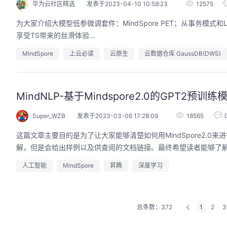
华为云社区精选
发表于2023-04-10 10:59:23
12575
为大家介绍大模型低参微调套件：MindSpore PET；从事务模式和L
享受TS带来的丝滑体验...
MindSpore
上云必读
云原生
云数据仓库 GaussDB(DWS)
MindNLP-基于Mindspore2.0的GPT2预
Super_WZB
发表于2023-03-06 17:28:09
18565
这篇文章主要目的是为了让大家能够清楚如何用MindSpore2.
解，但是会给出样例以及供查阅的文档链接。最终希望读者能够了
人工智能
MindSpore
昇腾
深度学习
总条数：372
1
2
3