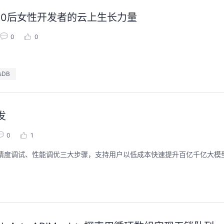
/00后女性开发者的云上生长力量
0
0
sDB
发
0
1
迁移、精度调试、性能调优三大步骤，支持用户以低成本快速提升百亿千亿大