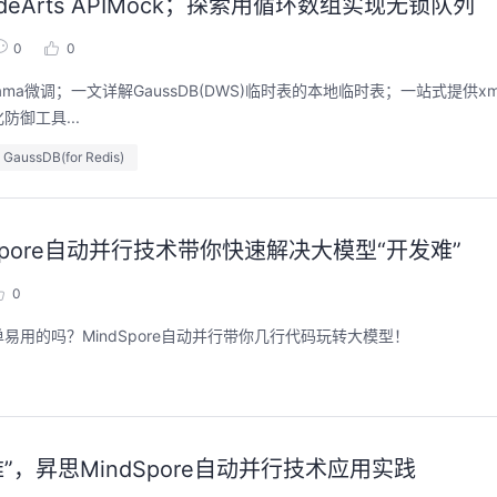
deArts APIMock；探索用循环数组实现无锁队列
0
0
e的llama微调；一文详解GaussDB(DWS)临时表的本地临时表；一站式提供
御工具...
aussDB(for Redis)
indSpore自动并行技术带你快速解决大模型“开发难”
0
用的吗？MindSpore自动并行带你几行代码玩转大模型！
开发难”，昇思MindSpore自动并行技术应用实践