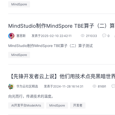
MindSpore
MindStudio制作MindSpore TBE算子（二
用码道，让你的AI作品三步上朋友
圈
塞恩斯
发表于2025-02-10 22:42:11
211033
0
2026/08/04 周二 19:00-20:00
MindStudio制作MindSpore TBE算子（二）算子测试
林华鼎-华为云AI开发者运营负责人
从入门 · 到做AI应用 · 到企业级开发。不教编
MindSpore
程，只教用AI · 零代码、有产出、能带走、可炫
耀 · 每课人人动手实操
【先锋开发者云上说】他们用技术点亮黑暗世界
回顾中
华为云社区精选
发表于2024-11-28 16:14:31
81691
向光而行，传递技术的温度。
AI开发平台ModelArts
MindSpore
开发者