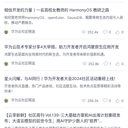
的
Programs
发
者
相信开发的力量丨一名高校女教师的 HarmonyOS 教研之路
祝欣蓉老师将HarmonyOS、openEuler、GaussDB、鲲鹏等根生态内容引入高
支
校，推动产教融合。
者
我
华为云社区精选
252.4k
0
0
持
学
的
我
华为云技术专家分享4大举措，助力开发者开启鸿蒙原生应用开发
我
堂
博
的
我
鸿蒙生态是面向全场景时代的新生态，为开发者带来新价值新机遇。
华为云社区精选
252.8k
1
0
的
我
客
论
的
我
我
星火闪耀，与AI同行丨华为开发者大会2024社区活动重磅上线！
技
的
坛
圈
的
我
的
我
开发者热点直播，热门产品体验，社区话题互动、技术热点投票等精彩活动等
你来！
术
云
子
直
的
我
课
的
我
华为云社区精选
256.3k
0
0
支
声
播
活
的
程
认
的
我
【云享新鲜】社区周刊·Vol.139-三大基础方案和AI出海计划重磅发
持
建
动
关
证
实
的
布；大语言模型的前世今生；用AI守护少数人的“视界”...