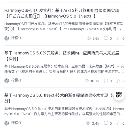
强，其记忆能力、知识问答能力以...
HarmonyOS应用开发实战：基于ArkTS的开箱即用登录页面实现
【样式方式实现①】【HarmonyOS 5.0（Next）】
HarmonyOS应用开发实战：基于ArkTS的开箱即用登录页面实现【样式方式实
现①】【HarmonyOS 5.0（Next）】 一.HarmonyOS Next 5.0发布时间：20
24年10月22日，在华为全场景新品发布会上正式发布。地位：HarmonyOS NE
柠檬🍋
5.6k
0
0
XT成为全球继苹果iOS和安卓系统后的第三大移动操作系统，标志着华为在操
作系统领域的重大突破。原生智能：通过系统级AI能力...
基于HarmonyOS 5.0的元服务：技术架构、应用场景与未来发展
【探讨】
基于HarmonyOS 5.0的元服务：技术架构、应用场景与未来发展【探讨】 引言
随着数字化技术的不断进步，智能设备的互联互通成为科技发展的主流方向。
华为的HarmonyOS 5.0系统在这一趋势下推出了创新性的“元服务”概念。元服
柠檬🍋
10.7k
0
0
务（Super Service）是鸿蒙系统中的一种新型服务架构，旨在为用户提供无缝
的跨设备体验。本文将深入探讨元服务的定义、它与传统应用及微信小程序的
区别、适合...
基于HarmonyOS 5.0 (Next)技术的渐变模糊效果技术实现【代码实
战】
基于HarmonyOS 5.0 (Next)技术的渐变模糊效果技术实现【代码实战】Harmo
nyOS 5.0（Next）作为华为自主研发的操作系统，以其强大的性能和丰富的开
退
发功能吸引了众多开发者。本文将详细介绍如何在HarmonyOS 5.0（Next）中
柠檬🍋
3.4k
0
0
出
实现渐变模糊效果，并通过代码实战展示具体操作步骤。 ArkTS：HarmonyOS