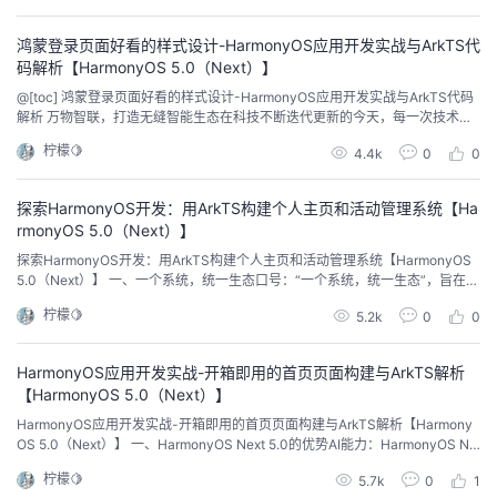
加注重未来科技的趋势，例如人工智能、边缘计算和增强现实（AR）的深度...
鸿蒙登录页面好看的样式设计-HarmonyOS应用开发实战与ArkTS代
码解析【HarmonyOS 5.0（Next）】
@[toc] 鸿蒙登录页面好看的样式设计-HarmonyOS应用开发实战与ArkTS代码
解析 万物智联，打造无缝智能生态在科技不断迭代更新的今天，每一次技术的
飞跃都是对未来的深刻探索。华为，这个始终站在科技前沿的企业，再次以Har
柠檬🍋
4.4k
0
0
monyOS 5.0（Next）这一操作系统的新篇章，向我们展示了科技如何以前所
未有的方式改变我们的生活。这不仅仅是一次操作系统的升级，更是一次对未
来智能生活可能性...
探索HarmonyOS开发：用ArkTS构建个人主页和活动管理系统【Ha
rmonyOS 5.0（Next）】
探索HarmonyOS开发：用ArkTS构建个人主页和活动管理系统【HarmonyOS
5.0（Next）】 一、一个系统，统一生态口号：“一个系统，统一生态”，旨在全
面突破操作系统核心技术，实现系统架构由内到外的焕然一新。流畅度提升：
柠檬🍋
5.2k
0
0
相比前代，HarmonyOS 5.0（Next）的流畅度提升了30%，系统运行更加丝
滑。续航增强：手机续航提升56分钟，有效提升了设备的续航时间。全新设
计：...
HarmonyOS应用开发实战-开箱即用的首页页面构建与ArkTS解析
【HarmonyOS 5.0（Next）】
HarmonyOS应用开发实战-开箱即用的首页页面构建与ArkTS解析【Harmony
OS 5.0（Next）】 一、HarmonyOS Next 5.0的优势AI能力：HarmonyOS Ne
xt 5.0通过系统级AI能力，将AI下沉至操作系统并赋能给多个子系统，从而提升
柠檬🍋
5.7k
0
1
了应用的智能化体验。例如，小艺助手在HarmonyOS Next 5.0中得到了显著增