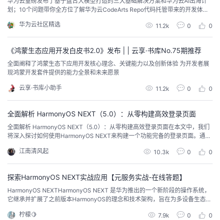
华为云重磅发布了基于盘古大模型打造的三大基础解决方案和华为云AI出海计
议
注
划；10个问题带你全方位了解华为云CodeArts Repo代码托管带来的开发体
验
收
验；带你了解大语言模型的前世今生...
华为云社区精选
11.2k
0
0
藏
《鸿蒙生态应用开发白皮书2.0》发布 | | 云享·书库No.75期推荐
全面阐释了鸿蒙生态下应用开发核心理念、关键能力以及创新体验 为开发者展
现鸿蒙开发套件提供的能力全景和未来愿景
云享·书库小助手
11.2k
0
0
全面解析 HarmonyOS NEXT（5.0）：从零构建高效登录页面
全面解析 HarmonyOS NEXT（5.0）：从零构建高效登录页面在本文中，我们
将深入探讨如何使用HarmonyOS NEXT来构建一个功能完备的登录页面。通过
这一实战案例，你将了解页面布局、数据本地化存储、网络请求等多方面知
江南清风起
10.3k
0
0
识，并见识到HarmonyOS NEXT在构建现代应用时的强大能力和灵活性。 Har
monyOS NEXT基本定义与特点自主可控：HarmonyOS NEXT是华...
探索HarmonyOS NEXT实战应用【元服务实战-在线答题】
HarmonyOS NEXTHarmonyOS NEXT 是华为推出的一个新阶段的操作系统，
它继承并扩展了之前版本HarmonyOS的理念和技术架构，旨在为多设备生态提
供更为流畅的体验。HarmonyOS的核心思想是实现不同设备之间的无缝连接和
柠檬🍋
7.9k
0
0
协同工作，推动智能设备的全面互联。随着技术的进步，HarmonyOS NEXT更