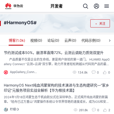
开发者
返
HarmonyOS
#
#
关注
回
博客(
1.0k
)
视频(
0
)
论坛(
0
)
云声(
0
)
代码示例(
0
)
节约测试成本50%，崩溃率直降72%，云测云调助力质效双提升
产品质量不仅是企业的生命线，更是用户体验的第一道门。 HUAWEI AppG
个
allery Connect “云测+云调”双引擎，助力开发者轻松跨越从代码到产品的最后
一公里！ 一、云测试：真机云端护航，高效测试省成本 移动应用生命周期
AppGallery_Connect
我
134.8k
0
0
人
中的测试环节，常面临成本高企、效率低下、技术门槛高等挑战。HUAWEI Ap
pGallery Connect 云测试提供一站式解决方案：...
我
HarmonyOS Next纯血鸿蒙架构的技术演进与生态构建研究—“家乡
的
主
印记”元服务项目实战全解析【华为根技术篇】
我
2024年1月18日鸿蒙生态千帆启航仪式在深圳举办，正式揭开纯血鸿蒙的新篇
的
开
页
章。“轻舟已过万重山”鸿蒙操作系统以令世界惊艳的速度成长，成为iOS和安卓
的有力竞争者，推翻了他们的双头垄断地位。仅仅四年的时间，使用鸿蒙系统
我
的
柠檬🍋
开
发
261.8k
0
2
的设备已经超过7亿，而参与鸿蒙开发的开发者数量也超过了220万。