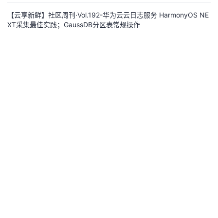
5.0 的新编程语言ArkTS（Ark TypeSc...
登
录
【云享新鲜】社区周刊·Vol.192-华为云云日志服务 HarmonyOS NE
XT采集最佳实践；GaussDB分区表常规操作
中国信息通信研究院与全球IPv6测试中心相继宣布，华为云的分布式缓存服务
和分布式消息服务成功通过了IPv6的能力检测；近日，华为云数据库GaussDB
以最高成绩顺利完成HyBench基准测试...
华为云社区精选
76.8k
1
2
鸿蒙NEXT开发中如何确保使用 PersistentStorage 存储的数据安
全？
确保使用 PersistentStorage 存储的数据安全，减少数据泄露和篡改的风险，是
我们在实际开发中必须要思考的问题，
威哥爱编程
3.6k
0
0
HarmonyOS Next 深度解析：分布式能力与跨设备协作实战【华为
根技术篇】
鸿蒙技术分享：HarmonyOS Next 深度解析：分布式能力与跨设备协作实战随
着万物互联时代的到来，操作系统作为连接设备、应用与用户体验的核心，扮
演着不可或缺的角色。华为最新发布的 HarmonyOS Next（鸿蒙操作系统下一
柠檬🍋
11.2k
1
0
代版本）不仅在技术架构上实现了颠覆性升级，更在生态体验上迈向了一个新
的高度。本文将从 技术架构、生态优势 和 开发实践 三个方面深入探讨 Harmo