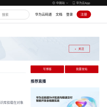
中国站
华为云App
华为云码道
文档
登录
注册
关注
写博客
我要发帖
推荐直播
知识库挂载在对象