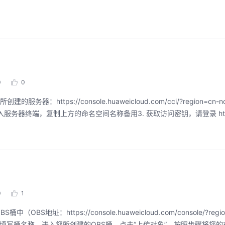
聚开发者之力，创具身新未来
用码道，让你的AI
圈
2026/07/23 周四 15:00-17:00
张豪杰/程文/王军/刘新春/黄钦开 /张晓天
0
0
2026/08/04 周二 19:00-
林华鼎-华为云AI开发者
本次华为云具身智能开发平台CloudRobo培训
ps://console.huaweicloud.com/cci/?region=cn-north
面向具身智能开发者，带您全流程体验机器人
从入门 · 到做AI应用 · 
ash”，进入服务器终端，复制上方的命名空间名称备用3. 获取访问密钥，请登录 https:
本体R2C小时级接入、环境重建与轨迹生成仿
程，只教用AI · 零代码
真数据生产、PB级数据管理、数据评测、模型
耀 · 每课人人动手实操
训推、强化学习和Benchmark一键评测等功
能，并体验业界主流具身模型应用。
回顾中
回顾中
0
1
https://console.huaweicloud.com/console/?region=c
“乌兰察布一”并填写桶名称。进入您所创建的OBS桶，点击“上传对象”，按照步骤将您的