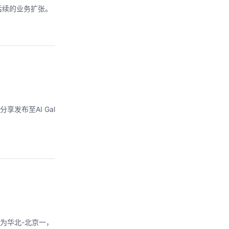
后续的业务扩张。
发布至AI Gal
区域为华北-北京一，