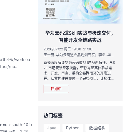
作品三步上朋友
华为云码道Skill实战与极速交付，
智能开发全链路实战
20:00
2026/07/22 周三 19:00-21:00
运营负责人
王一男-华为云码道产品规划专家；李炎-华为云码道产品专家；姜浩-华为云HCDG核心组成员
-9#/workloa
到企业级开发。不教编
直播深度解读华为云码道6月产品新特性，从S
//co...
、有产出、能带走、可炫
kill市场安装专家技能，带你零距离体验从需
求，开发，审查，重构全链路闭环的开发过
程。从零构建并交付一个完整项目，让您体验
从代码提交到服务上线的“极速”之旅。
回顾中
热门标签
n-south-1&lo
Java
Python
数据结构
存档上传。2. 接