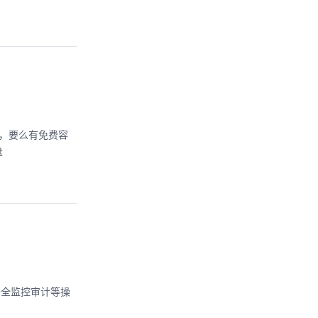
限速，要么有免费容
盘
安全监控审计等操