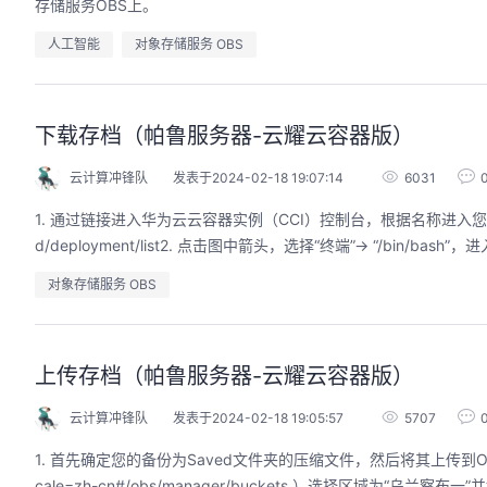
存储服务OBS上。
人工智能
对象存储服务 OBS
的AI作品三步上朋友
华为云码道Skill实战与极速交付，
下载存档（帕鲁服务器-云耀云容器版）
圈
智能开发全链路实战
云计算冲锋队
发表于2024-02-18 19:07:14
6031
9:00-20:00
2026/07/22 周三 19:00-21:00
开发者运营负责人
王一男-华为云码道产品规划专家；李炎-华为云码道产品专家；姜浩-华为云HCDG核心组成员
1. 通过链接进入华为云云容器实例（CCI）控制台，根据名称进入您所创建的服务器：htt
用 · 到企业级开发。不教编
直播深度解读华为云码道6月产品新特性，从S
d/deployment/list2. 点击图中箭头，选择“终端”-> “/bin/b
零代码、有产出、能带走、可炫
kill市场安装专家技能，带你零距离体验从需
操
求，开发，审查，重构全链路闭环的开发过
对象存储服务 OBS
程。从零构建并交付一个完整项目，让您体验
从代码提交到服务上线的“极速”之旅。
回顾中
上传存档（帕鲁服务器-云耀云容器版）
云计算冲锋队
发表于2024-02-18 19:05:57
5707
1. 首先确定您的备份为Saved文件夹的压缩文件，然后将其上传到OBS桶中（OBS地址：
cale=zh-cn#/obs/manager/buckets ）选择区域为