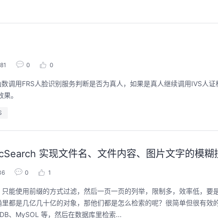
81
0
0
函数，函数调用FRS人脸识别服务判断是否为真人，如果是真人继续调用IVS人
效果。
S
sticSearch 实现文件名、文件内容、图片文字的模
36
0
1
，只能使用前缀的方式过滤，然后一页一页的列举，限制多，效率低，要
桶里都是几亿几十亿的对象，那他们都是怎么检索的呢？很简单但很有效
oDB、MySOL 等，然后在数据库里检索...