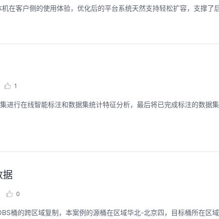
体机在客户侧的使用体验，优化后的平台系统天然支持轻松扩容，支撑了
1
数据集进行在线智能标注和数据集统计特征分析，最后将已完成标注的数据集分享
数据
0
util工具实现OBS桶的跨区域复制，本案例的源桶在区域华北-北京四，目标桶所在