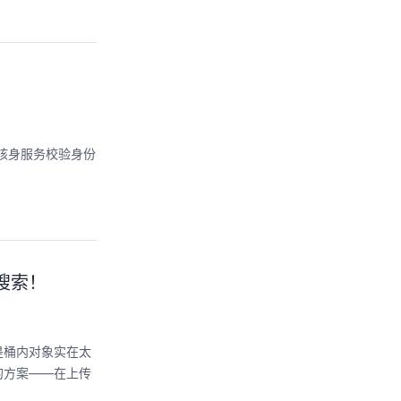
证核身服务校验身份
糊搜索！
是桶内对象实在太
的方案——在上传