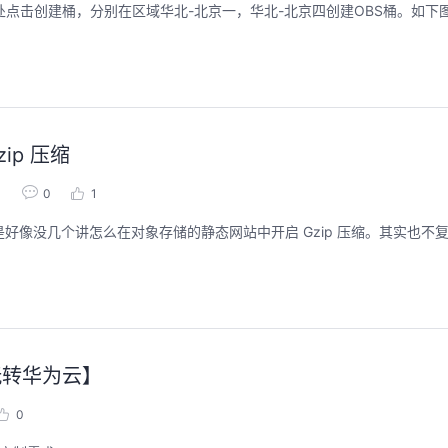
处点击创建桶，分别在区域华北-北京一，华北-北京四创建OBS桶。如下
ip 压缩
1
0
1
，但是好像没几个讲怎么在对象存储的静态网站中开启 Gzip 压缩。其实也
玩转华为云】
0